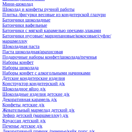
Мини-шоколад
Шоколад и конфеты ручной работы
Плитка /фигурки весовые из кондитерской глазури
Батончики шоколадные
Батончики вафельные
Батончики с мягкой карамелью орехами,злаками
Батончики нуговые/ марципановые/кокосовые/суфле/
маршмеллоу
Шоколадная паста
Паста шоколадная/арахисовая
Подарочные наборы конфет/шоколада/печенья
Наборы конфет
Наборы шоколада
Наборы конфет с алкогольными начинками
Детские кондитерские изделия
Конструктор кондитерский д/к
Шоколадное яйцо д/к
Шоколадные изделия детские д/к
Декоративная карамель д/к
Конфеты детские д/к
Жевательный мармелад детский д/к
Зефир детский (маршмеллоу) д/к
Круассан детский д/к
Печенье детское д/к
Декоративный пряник /печенье/кейк попс д/к