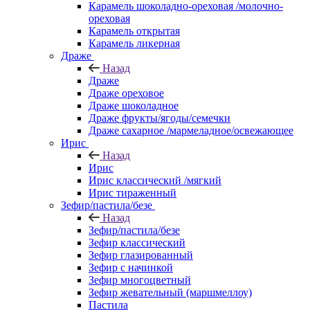
Карамель шоколадно-ореховая /молочно-
ореховая
Карамель открытая
Карамель ликерная
Драже
Назад
Драже
Драже ореховое
Драже шоколадное
Драже фрукты/ягоды/семечки
Драже сахарное /мармеладное/освежающее
Ирис
Назад
Ирис
Ирис классический /мягкий
Ирис тираженный
Зефир/пастила/безе
Назад
Зефир/пастила/безе
Зефир классический
Зефир глазированный
Зефир с начинкой
Зефир многоцветный
Зефир жевательный (маршмеллоу)
Пастила