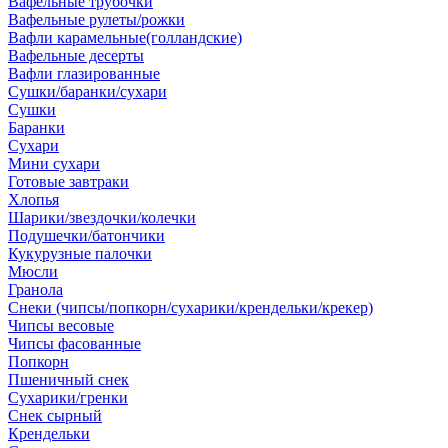
Вафельные трубочки
Вафельные рулеты/рожки
Вафли карамельные(голландские)
Вафельные десерты
Вафли глазированные
Сушки/баранки/сухари
Сушки
Баранки
Сухари
Мини сухари
Готовые завтраки
Хлопья
Шарики/звездочки/колечки
Подушечки/батончики
Кукурузные палочки
Мюсли
Гранола
Снеки (чипсы/попкорн/сухарики/крендельки/крекер)
Чипсы весовые
Чипсы фасованные
Попкорн
Пшеничный снек
Сухарики/гренки
Снек сырный
Крендельки