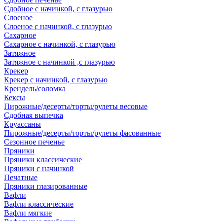
Сдобное с начинкой, с глазурью
Слоеное
Слоеное с начинкой, с глазурью
Сахарное
Сахарное с начинкой, с глазурью
Затяжное
Затяжное с начинкой ,с глазурью
Крекер
Крекер с начинкой, с глазурью
Крендель/соломка
Кексы
Пирожные/десерты/торты/рулеты весовые
Сдобная выпечка
Круассаны
Пирожные/десерты/торты/рулеты фасованные
Сезонное печенье
Пряники
Пряники классические
Пряники с начинкой
Печатные
Пряники глазированные
Вафли
Вафли классические
Вафли мягкие