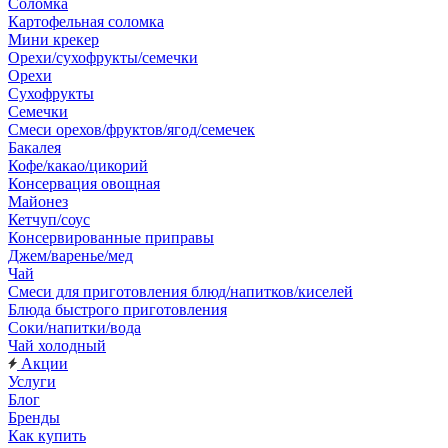
Соломка
Картофельная соломка
Мини крекер
Орехи/сухофрукты/семечки
Орехи
Сухофрукты
Семечки
Смеси орехов/фруктов/ягод/семечек
Бакалея
Кофе/какао/цикорий
Консервация овощная
Майонез
Кетчуп/соус
Консервированные приправы
Джем/варенье/мед
Чай
Смеси для приготовления блюд/напитков/киселей
Блюда быстрого приготовления
Соки/напитки/вода
Чай холодный
Акции
Услуги
Блог
Бренды
Как купить