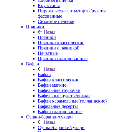
Сдобная выпечка
Круассаны
Пирожные/десерты/торты/рулеты
фасованные
Сезонное печенье
Пряники
Назад
Пряники
Пряники классические
Пряники с начинкой
Печатные
Пряники глазированные
Вафли
Назад
Вафли
Вафли классические
Вафли мягкие
Вафельные трубочки
Вафельные рулеты/рожки
Вафли карамельные(голландские)
Вафельные десерты
Вафли глазированные
Сушки/баранки/сухари
Назад
Сушки/баранки/сухари