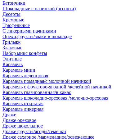
Батончики
Шоколадные с начинкой (ассорти)
Десерты
Кремовые
Трюфельные
С ликерными начинками
Орехи,фрукты/злаки в шоколаде
Грильяж
Злаковые
Набор микс конфеты
Элитные
Карамель
Карамель мини
Карамель леденцовая
Карамель помадная/с молочной начинкой
Карамель с фруктово-ягодной /желейной начинкой
Карамель глазированная/в какао
Карамель шоколадно-ореховая /молочно-ореховая
Карамель открытая
Карамель ликерная
Драже
Драже ореховое
Драже шоколадное
Драже фрукты/ягоды/семечки
Драже сахарное /мармеладное/освежающее