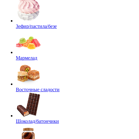
Зефир/пастила/безе
Мармелад
Восточные сладости
Шоколад/батончики