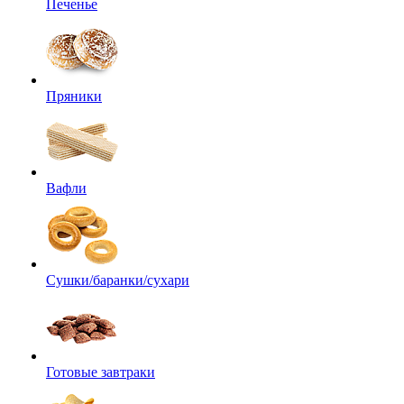
Печенье
Пряники
Вафли
Сушки/баранки/сухари
Готовые завтраки