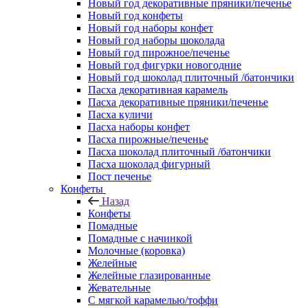
Новый год декоративные пряники/печенье
Новый год конфеты
Новый год наборы конфет
Новый год наборы шоколада
Новый год пирожное/печенье
Новый год фигурки новогодние
Новый год шоколад плиточный /батончики
Пасха декоративная карамель
Пасха декоративные пряники/печенье
Пасха куличи
Пасха наборы конфет
Пасха пирожные/печенье
Пасха шоколад плиточный /батончики
Пасха шоколад фигурный
Пост печенье
Конфеты
Назад
Конфеты
Помадные
Помадные с начинкой
Молочные (коровка)
Желейные
Желейные глазированные
Жевательные
С мягкой карамелью/тоффи