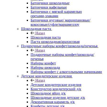
Батончики шоколадные
Батончики вафельные
Батончики с мягкой карамелью
орехами,злаками
Батончики нуговые/ марципановые/
кокосовые/суфле/маршмеллоу
Шоколадная паста
Назад
Шоколадная паста
Паста шоколадная/арахисовая
Подарочные наборы конфет/шоколада/печенья
Назад
Подарочные наборы конфет/шоколада/
печенья
Наборы конфет
Наборы шоколада
Наборы конфет с алкогольными начинками
Детские кондитерские изделия
Назад
Детские кондитерские изделия
Конструктор кондитерский д/к
Шоколадное яйцо д/к
Шоколадные изделия детские д/к
Декоративная карамель д/к
Конфеты детские д/к