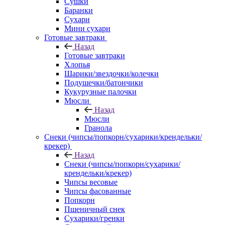
Сушки
Баранки
Сухари
Мини сухари
Готовые завтраки
Назад
Готовые завтраки
Хлопья
Шарики/звездочки/колечки
Подушечки/батончики
Кукурузные палочки
Мюсли
Назад
Мюсли
Гранола
Снеки (чипсы/попкорн/сухарики/крендельки/
крекер)
Назад
Снеки (чипсы/попкорн/сухарики/
крендельки/крекер)
Чипсы весовые
Чипсы фасованные
Попкорн
Пшеничный снек
Сухарики/гренки