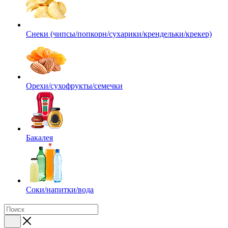
Снеки (чипсы/попкорн/сухарики/крендельки/крекер)
Орехи/сухофрукты/семечки
Бакалея
Соки/напитки/вода