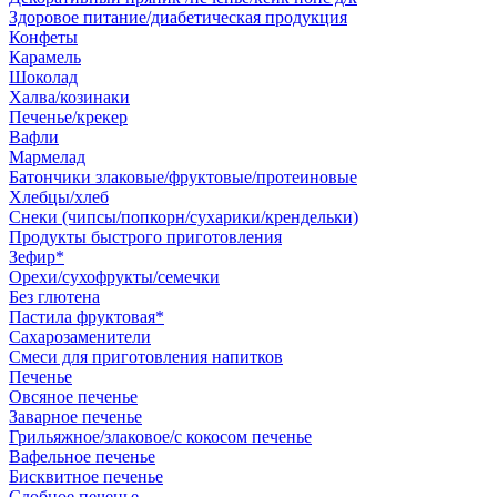
Здоровое питание/диабетическая продукция
Конфеты
Карамель
Шоколад
Халва/козинаки
Печенье/крекер
Вафли
Мармелад
Батончики злаковые/фруктовые/протеиновые
Хлебцы/хлеб
Снеки (чипсы/попкорн/сухарики/крендельки)
Продукты быстрого приготовления
Зефир*
Орехи/сухофрукты/семечки
Без глютена
Пастила фруктовая*
Сахарозаменители
Смеси для приготовления напитков
Печенье
Овсяное печенье
Заварное печенье
Грильяжное/злаковое/с кокосом печенье
Вафельное печенье
Бисквитное печенье
Сдобное печенье