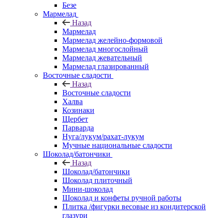
Безе
Мармелад
Назад
Мармелад
Мармелад желейно-формовой
Мармелад многослойный
Мармелад жевательный
Мармелад глазированный
Восточные сладости
Назад
Восточные сладости
Халва
Козинаки
Щербет
Парварда
Нуга/лукум/рахат-лукум
Мучные национальные сладости
Шоколад/батончики
Назад
Шоколад/батончики
Шоколад плиточный
Мини-шоколад
Шоколад и конфеты ручной работы
Плитка /фигурки весовые из кондитерской
глазури