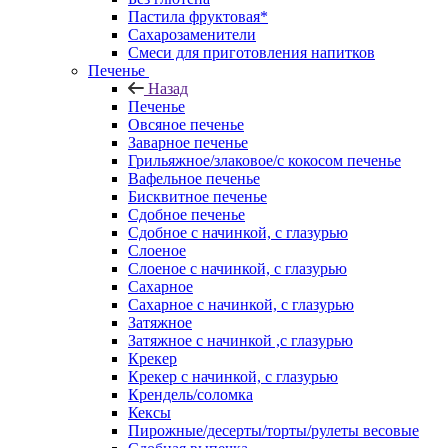
Пастила фруктовая*
Сахарозаменители
Смеси для приготовления напитков
Печенье
Назад
Печенье
Овсяное печенье
Заварное печенье
Грильяжное/злаковое/с кокосом печенье
Вафельное печенье
Бисквитное печенье
Сдобное печенье
Сдобное с начинкой, с глазурью
Слоеное
Слоеное с начинкой, с глазурью
Сахарное
Сахарное с начинкой, с глазурью
Затяжное
Затяжное с начинкой ,с глазурью
Крекер
Крекер с начинкой, с глазурью
Крендель/соломка
Кексы
Пирожные/десерты/торты/рулеты весовые