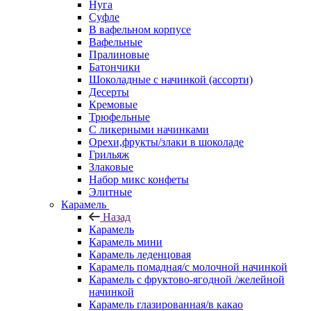
Нуга
Суфле
В вафельном корпусе
Вафельные
Пралиновые
Батончики
Шоколадные с начинкой (ассорти)
Десерты
Кремовые
Трюфельные
С ликерными начинками
Орехи,фрукты/злаки в шоколаде
Грильяж
Злаковые
Набор микс конфеты
Элитные
Карамель
Назад
Карамель
Карамель мини
Карамель леденцовая
Карамель помадная/с молочной начинкой
Карамель с фруктово-ягодной /желейной
начинкой
Карамель глазированная/в какао