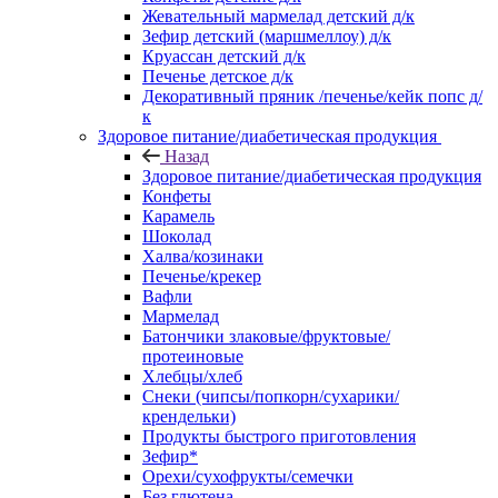
Жевательный мармелад детский д/к
Зефир детский (маршмеллоу) д/к
Круассан детский д/к
Печенье детское д/к
Декоративный пряник /печенье/кейк попс д/
к
Здоровое питание/диабетическая продукция
Назад
Здоровое питание/диабетическая продукция
Конфеты
Карамель
Шоколад
Халва/козинаки
Печенье/крекер
Вафли
Мармелад
Батончики злаковые/фруктовые/
протеиновые
Хлебцы/хлеб
Снеки (чипсы/попкорн/сухарики/
крендельки)
Продукты быстрого приготовления
Зефир*
Орехи/сухофрукты/семечки
Без глютена