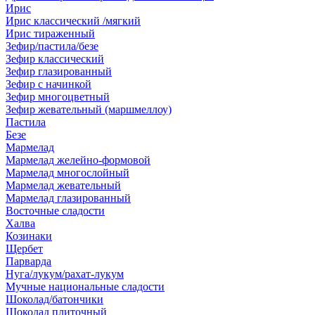
Ирис
Ирис классический /мягкий
Ирис тираженный
Зефир/пастила/безе
Зефир классический
Зефир глазированный
Зефир с начинкой
Зефир многоцветный
Зефир жевательный (маршмеллоу)
Пастила
Безе
Мармелад
Мармелад желейно-формовой
Мармелад многослойный
Мармелад жевательный
Мармелад глазированный
Восточные сладости
Халва
Козинаки
Щербет
Парварда
Нуга/лукум/рахат-лукум
Мучные национальные сладости
Шоколад/батончики
Шоколад плиточный