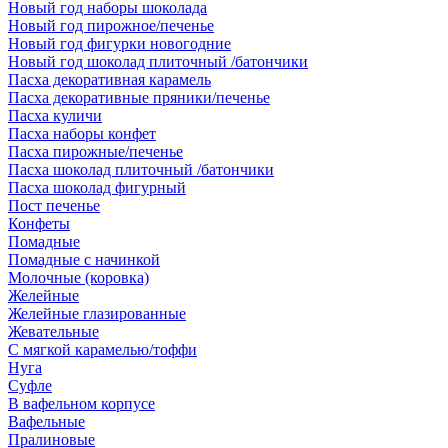
Новый год наборы шоколада
Новый год пирожное/печенье
Новый год фигурки новогодние
Новый год шоколад плиточный /батончики
Пасха декоративная карамель
Пасха декоративные пряники/печенье
Пасха куличи
Пасха наборы конфет
Пасха пирожные/печенье
Пасха шоколад плиточный /батончики
Пасха шоколад фигурный
Пост печенье
Конфеты
Помадные
Помадные с начинкой
Молочные (коровка)
Желейные
Желейные глазированные
Жевательные
С мягкой карамелью/тоффи
Нуга
Суфле
В вафельном корпусе
Вафельные
Пралиновые