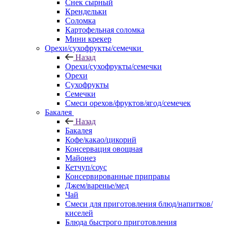
Снек сырный
Крендельки
Соломка
Картофельная соломка
Мини крекер
Орехи/сухофрукты/семечки
Назад
Орехи/сухофрукты/семечки
Орехи
Сухофрукты
Семечки
Смеси орехов/фруктов/ягод/семечек
Бакалея
Назад
Бакалея
Кофе/какао/цикорий
Консервация овощная
Майонез
Кетчуп/соус
Консервированные приправы
Джем/варенье/мед
Чай
Смеси для приготовления блюд/напитков/
киселей
Блюда быстрого приготовления