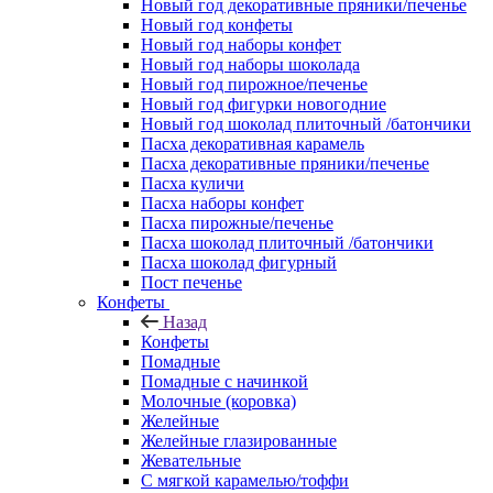
Новый год декоративные пряники/печенье
Новый год конфеты
Новый год наборы конфет
Новый год наборы шоколада
Новый год пирожное/печенье
Новый год фигурки новогодние
Новый год шоколад плиточный /батончики
Пасха декоративная карамель
Пасха декоративные пряники/печенье
Пасха куличи
Пасха наборы конфет
Пасха пирожные/печенье
Пасха шоколад плиточный /батончики
Пасха шоколад фигурный
Пост печенье
Конфеты
Назад
Конфеты
Помадные
Помадные с начинкой
Молочные (коровка)
Желейные
Желейные глазированные
Жевательные
С мягкой карамелью/тоффи