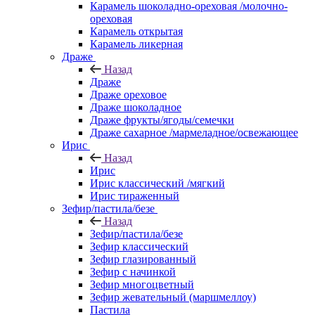
Карамель шоколадно-ореховая /молочно-
ореховая
Карамель открытая
Карамель ликерная
Драже
Назад
Драже
Драже ореховое
Драже шоколадное
Драже фрукты/ягоды/семечки
Драже сахарное /мармеладное/освежающее
Ирис
Назад
Ирис
Ирис классический /мягкий
Ирис тираженный
Зефир/пастила/безе
Назад
Зефир/пастила/безе
Зефир классический
Зефир глазированный
Зефир с начинкой
Зефир многоцветный
Зефир жевательный (маршмеллоу)
Пастила