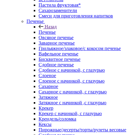
Пастила фруктовая*
Сахарозаменители
Смеси для приготовления напитков
Печенье
Назад
Печенье
Овсяное печенье
Заварное печенье
Грильяжное/злаковое/с кокосом печенье
Вафельное печенье
Бисквитное печенье
Сдобное печенье
Сдобное с начинкой, с глазурью
Слоеное
Слоеное с начинкой, с глазурью
Сахарное
Сахарное с начинкой, с глазурью
Затяжное
Затяжное с начинкой ,с глазурью
Крекер
Крекер с начинкой, с глазурью
Крендель/соломка
Кексы
Пирожные/десерты/торты/рулеты весовые