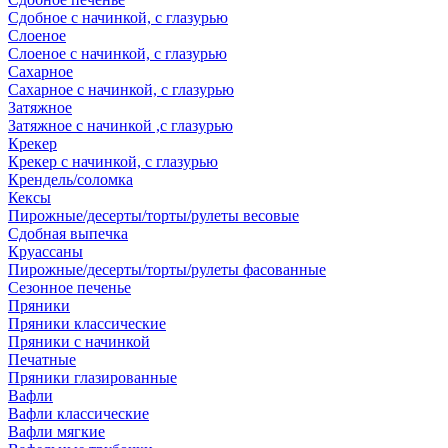
Сдобное с начинкой, с глазурью
Слоеное
Слоеное с начинкой, с глазурью
Сахарное
Сахарное с начинкой, с глазурью
Затяжное
Затяжное с начинкой ,с глазурью
Крекер
Крекер с начинкой, с глазурью
Крендель/соломка
Кексы
Пирожные/десерты/торты/рулеты весовые
Сдобная выпечка
Круассаны
Пирожные/десерты/торты/рулеты фасованные
Сезонное печенье
Пряники
Пряники классические
Пряники с начинкой
Печатные
Пряники глазированные
Вафли
Вафли классические
Вафли мягкие