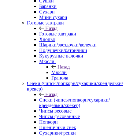
Сушки
Баранки
Сухари
Мини сухари
Готовые завтраки
Назад
Готовые завтраки
Хлопья
Шарики/звездочки/колечки
Подушечки/батончики
Кукурузные палочки
Мюсли
Назад
Мюсли
Гранола
Снеки (чипсы/попкорн/сухарики/крендельки/
крекер)
Назад
Снеки (чипсы/попкорн/сухарики/
крендельки/крекер)
Чипсы весовые
Чипсы фасованные
Попкорн
Пшеничный снек
Сухарики/гренки