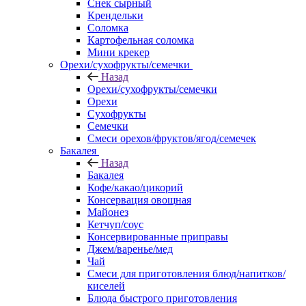
Снек сырный
Крендельки
Соломка
Картофельная соломка
Мини крекер
Орехи/сухофрукты/семечки
Назад
Орехи/сухофрукты/семечки
Орехи
Сухофрукты
Семечки
Смеси орехов/фруктов/ягод/семечек
Бакалея
Назад
Бакалея
Кофе/какао/цикорий
Консервация овощная
Майонез
Кетчуп/соус
Консервированные приправы
Джем/варенье/мед
Чай
Смеси для приготовления блюд/напитков/
киселей
Блюда быстрого приготовления