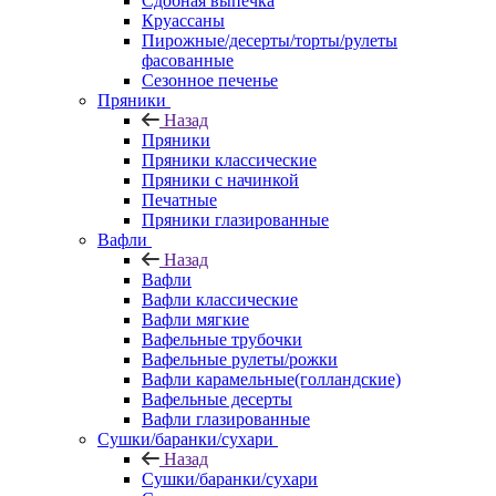
Сдобная выпечка
Круассаны
Пирожные/десерты/торты/рулеты
фасованные
Сезонное печенье
Пряники
Назад
Пряники
Пряники классические
Пряники с начинкой
Печатные
Пряники глазированные
Вафли
Назад
Вафли
Вафли классические
Вафли мягкие
Вафельные трубочки
Вафельные рулеты/рожки
Вафли карамельные(голландские)
Вафельные десерты
Вафли глазированные
Сушки/баранки/сухари
Назад
Сушки/баранки/сухари