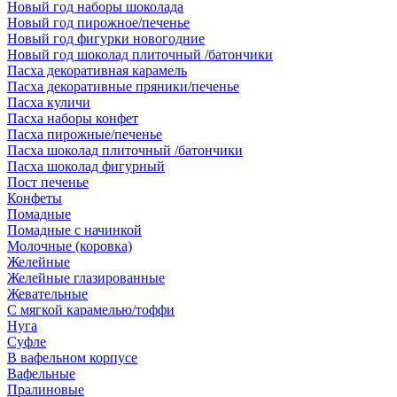
Новый год наборы шоколада
Новый год пирожное/печенье
Новый год фигурки новогодние
Новый год шоколад плиточный /батончики
Пасха декоративная карамель
Пасха декоративные пряники/печенье
Пасха куличи
Пасха наборы конфет
Пасха пирожные/печенье
Пасха шоколад плиточный /батончики
Пасха шоколад фигурный
Пост печенье
Конфеты
Помадные
Помадные с начинкой
Молочные (коровка)
Желейные
Желейные глазированные
Жевательные
С мягкой карамелью/тоффи
Нуга
Суфле
В вафельном корпусе
Вафельные
Пралиновые