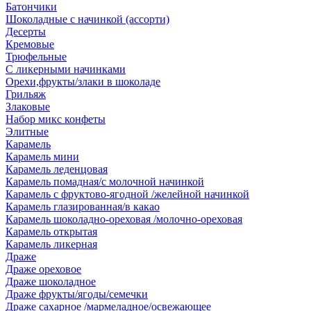
Батончики
Шоколадные с начинкой (ассорти)
Десерты
Кремовые
Трюфельные
С ликерными начинками
Орехи,фрукты/злаки в шоколаде
Грильяж
Злаковые
Набор микс конфеты
Элитные
Карамель
Карамель мини
Карамель леденцовая
Карамель помадная/с молочной начинкой
Карамель с фруктово-ягодной /желейной начинкой
Карамель глазированная/в какао
Карамель шоколадно-ореховая /молочно-ореховая
Карамель открытая
Карамель ликерная
Драже
Драже ореховое
Драже шоколадное
Драже фрукты/ягоды/семечки
Драже сахарное /мармеладное/освежающее