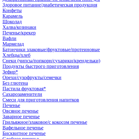
Здоровое питание/диабетическая продукция
Конфеты
Карамель
Шоколад
Халва/козинаки
Печенье/крекер
Вафли
Мармелад
Батончики злаковые/фруктовые/протеиновые
Хлебцы/хлеб
Снеки (чипсы/попкорн/сухарики/крендельки)
Продукты быстрого приготовления
Зефир*
Орехи/сухофрукты/семечки
Без глютена
Пастила фруктовая*
Сахарозаменители
Смеси для приготовления напитков
Печенье
Овсяное печенье
Заварное печенье
Грильяжное/злаковое/с кокосом печенье
Вафельное печенье
Бисквитное печенье
Сдобное печенье