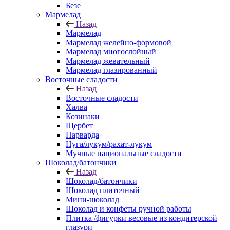
Безе
Мармелад
Назад
Мармелад
Мармелад желейно-формовой
Мармелад многослойный
Мармелад жевательный
Мармелад глазированный
Восточные сладости
Назад
Восточные сладости
Халва
Козинаки
Щербет
Парварда
Нуга/лукум/рахат-лукум
Мучные национальные сладости
Шоколад/батончики
Назад
Шоколад/батончики
Шоколад плиточный
Мини-шоколад
Шоколад и конфеты ручной работы
Плитка /фигурки весовые из кондитерской
глазури