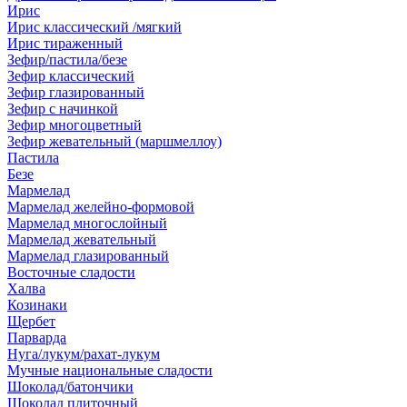
Ирис
Ирис классический /мягкий
Ирис тираженный
Зефир/пастила/безе
Зефир классический
Зефир глазированный
Зефир с начинкой
Зефир многоцветный
Зефир жевательный (маршмеллоу)
Пастила
Безе
Мармелад
Мармелад желейно-формовой
Мармелад многослойный
Мармелад жевательный
Мармелад глазированный
Восточные сладости
Халва
Козинаки
Щербет
Парварда
Нуга/лукум/рахат-лукум
Мучные национальные сладости
Шоколад/батончики
Шоколад плиточный