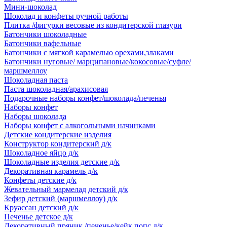
Мини-шоколад
Шоколад и конфеты ручной работы
Плитка /фигурки весовые из кондитерской глазури
Батончики шоколадные
Батончики вафельные
Батончики с мягкой карамелью орехами,злаками
Батончики нуговые/ марципановые/кокосовые/суфле/
маршмеллоу
Шоколадная паста
Паста шоколадная/арахисовая
Подарочные наборы конфет/шоколада/печенья
Наборы конфет
Наборы шоколада
Наборы конфет с алкогольными начинками
Детские кондитерские изделия
Конструктор кондитерский д/к
Шоколадное яйцо д/к
Шоколадные изделия детские д/к
Декоративная карамель д/к
Конфеты детские д/к
Жевательный мармелад детский д/к
Зефир детский (маршмеллоу) д/к
Круассан детский д/к
Печенье детское д/к
Декоративный пряник /печенье/кейк попс д/к