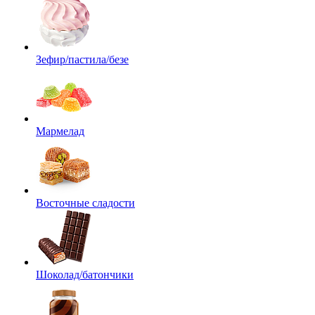
Зефир/пастила/безе
Мармелад
Восточные сладости
Шоколад/батончики