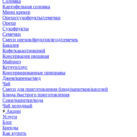
Соломка
Картофельная соломка
Мини крекер
Орехи/сухофрукты/семечки
Орехи
Сухофрукты
Семечки
Смеси орехов/фруктов/ягод/семечек
Бакалея
Кофе/какао/цикорий
Консервация овощная
Майонез
Кетчуп/соус
Консервированные приправы
Джем/варенье/мед
Чай
Смеси для приготовления блюд/напитков/киселей
Блюда быстрого приготовления
Соки/напитки/вода
Чай холодный
Акции
Услуги
Блог
Бренды
Как купить