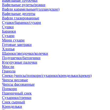
Вафельные трубочки
Вафельные рулеты/рожки
Вафли карамельные(голландские)
Вафельные десерты
Вафли глазированные
Сушки/баранки/сухари
Сушки
Баранки
Сухари
Мини сухари
Готовые завтраки
Хлопья
Шарики/звездочки/колечки
Подушечки/батончики
Кукурузные палочки
Мюсли
Гранола
Снеки (чипсы/попкорн/сухарики/крендельки/крекер)
Чипсы весовые
Чипсы фасованные
Попкорн
Пшеничный снек
Сухарики/гренки
Снек сырный
Крендельки