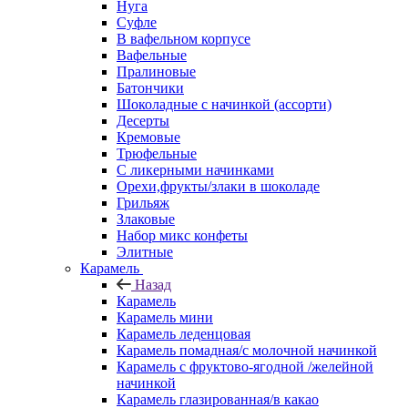
Нуга
Суфле
В вафельном корпусе
Вафельные
Пралиновые
Батончики
Шоколадные с начинкой (ассорти)
Десерты
Кремовые
Трюфельные
С ликерными начинками
Орехи,фрукты/злаки в шоколаде
Грильяж
Злаковые
Набор микс конфеты
Элитные
Карамель
Назад
Карамель
Карамель мини
Карамель леденцовая
Карамель помадная/с молочной начинкой
Карамель с фруктово-ягодной /желейной
начинкой
Карамель глазированная/в какао