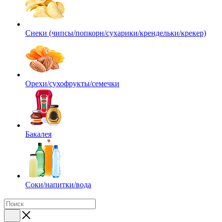
Снеки (чипсы/попкорн/сухарики/крендельки/крекер)
Орехи/сухофрукты/семечки
Бакалея
Соки/напитки/вода