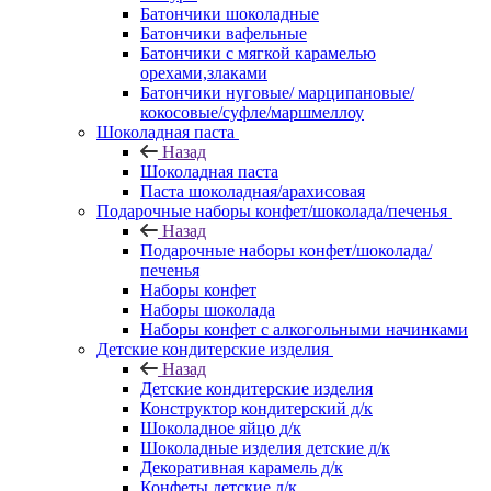
Батончики шоколадные
Батончики вафельные
Батончики с мягкой карамелью
орехами,злаками
Батончики нуговые/ марципановые/
кокосовые/суфле/маршмеллоу
Шоколадная паста
Назад
Шоколадная паста
Паста шоколадная/арахисовая
Подарочные наборы конфет/шоколада/печенья
Назад
Подарочные наборы конфет/шоколада/
печенья
Наборы конфет
Наборы шоколада
Наборы конфет с алкогольными начинками
Детские кондитерские изделия
Назад
Детские кондитерские изделия
Конструктор кондитерский д/к
Шоколадное яйцо д/к
Шоколадные изделия детские д/к
Декоративная карамель д/к
Конфеты детские д/к