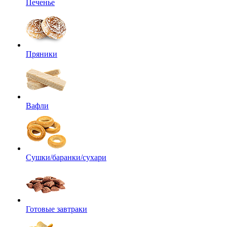
Печенье
Пряники
Вафли
Сушки/баранки/сухари
Готовые завтраки