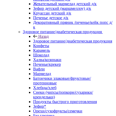
Жевательный мармелад детский д/к
Зефир детский (маршмеллоу) д/к
Круассан детский д/к
Печенье детское д/к
Декоративный пряник /печенье/кейк попс д/
к
Здоровое питание/диабетическая продукция
Назад
Здоровое питание/диабетическая продукция
Конфеты
Карамель
Шоколад
Халва/козинаки
Печенье/крекер
Вафли
Мармелад
Батончики злаковые/фруктовые/
протеиновые
Хлебцы/хлеб
Снеки (чипсы/попкорн/сухарики/
крендельки)
Продукты быстрого приготовления
Зефир*
Орехи/сухофрукты/семечки
Без глютена