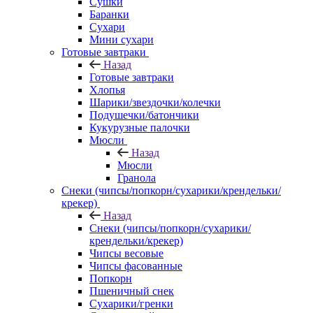
Сушки
Баранки
Сухари
Мини сухари
Готовые завтраки
Назад
Готовые завтраки
Хлопья
Шарики/звездочки/колечки
Подушечки/батончики
Кукурузные палочки
Мюсли
Назад
Мюсли
Гранола
Снеки (чипсы/попкорн/сухарики/крендельки/
крекер)
Назад
Снеки (чипсы/попкорн/сухарики/
крендельки/крекер)
Чипсы весовые
Чипсы фасованные
Попкорн
Пшеничный снек
Сухарики/гренки