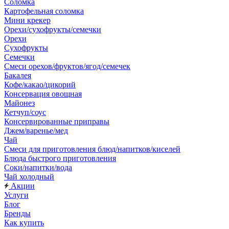
Соломка
Картофельная соломка
Мини крекер
Орехи/сухофрукты/семечки
Орехи
Сухофрукты
Семечки
Смеси орехов/фруктов/ягод/семечек
Бакалея
Кофе/какао/цикорий
Консервация овощная
Майонез
Кетчуп/соус
Консервированные приправы
Джем/варенье/мед
Чай
Смеси для приготовления блюд/напитков/киселей
Блюда быстрого приготовления
Соки/напитки/вода
Чай холодный
Акции
Услуги
Блог
Бренды
Как купить