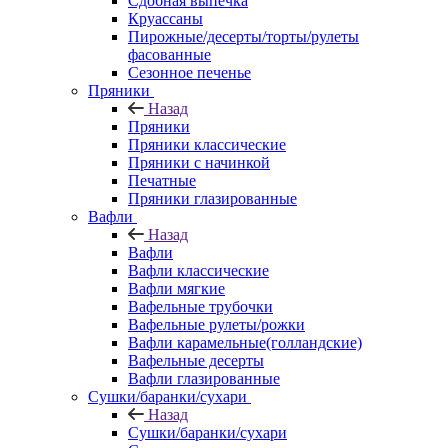
Сдобная выпечка
Круассаны
Пирожные/десерты/торты/рулеты
фасованные
Сезонное печенье
Пряники
Назад
Пряники
Пряники классические
Пряники с начинкой
Печатные
Пряники глазированные
Вафли
Назад
Вафли
Вафли классические
Вафли мягкие
Вафельные трубочки
Вафельные рулеты/рожки
Вафли карамельные(голландские)
Вафельные десерты
Вафли глазированные
Сушки/баранки/сухари
Назад
Сушки/баранки/сухари