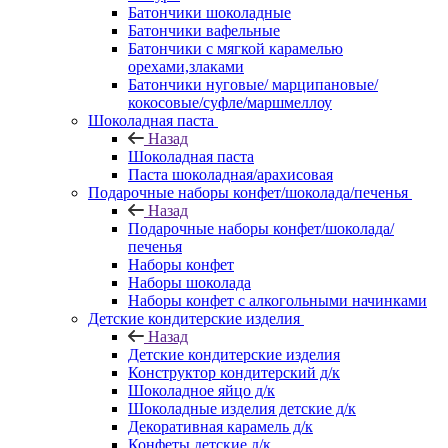
Батончики шоколадные
Батончики вафельные
Батончики с мягкой карамелью
орехами,злаками
Батончики нуговые/ марципановые/
кокосовые/суфле/маршмеллоу
Шоколадная паста
Назад
Шоколадная паста
Паста шоколадная/арахисовая
Подарочные наборы конфет/шоколада/печенья
Назад
Подарочные наборы конфет/шоколада/
печенья
Наборы конфет
Наборы шоколада
Наборы конфет с алкогольными начинками
Детские кондитерские изделия
Назад
Детские кондитерские изделия
Конструктор кондитерский д/к
Шоколадное яйцо д/к
Шоколадные изделия детские д/к
Декоративная карамель д/к
Конфеты детские д/к