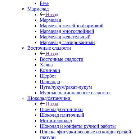
Безе
Мармелад
Назад
Мармелад
Мармелад желейно-формовой
Мармелад многослойный
Мармелад жевательный
Мармелад глазированный
Восточные сладости
Назад
Восточные сладости
Халва
Козинаки
Щербет
Парварда
Нуга/лукум/рахат-лукум
Мучные национальные сладости
Шоколад/батончики
Назад
Шоколад/батончики
Шоколад плиточный
Мини-шоколад
Шоколад и конфеты ручной работы
Плитка /фигурки весовые из кондитерской
глазури