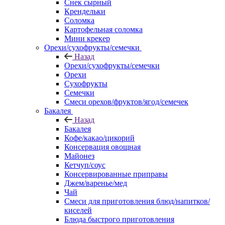
Снек сырный
Крендельки
Соломка
Картофельная соломка
Мини крекер
Орехи/сухофрукты/семечки
Назад
Орехи/сухофрукты/семечки
Орехи
Сухофрукты
Семечки
Смеси орехов/фруктов/ягод/семечек
Бакалея
Назад
Бакалея
Кофе/какао/цикорий
Консервация овощная
Майонез
Кетчуп/соус
Консервированные приправы
Джем/варенье/мед
Чай
Смеси для приготовления блюд/напитков/
киселей
Блюда быстрого приготовления