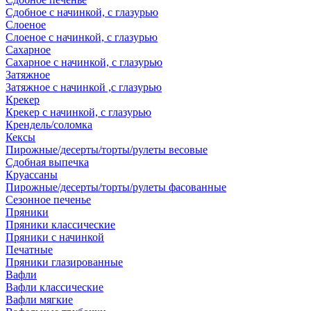
Сдобное с начинкой, с глазурью
Слоеное
Слоеное с начинкой, с глазурью
Сахарное
Сахарное с начинкой, с глазурью
Затяжное
Затяжное с начинкой ,с глазурью
Крекер
Крекер с начинкой, с глазурью
Крендель/соломка
Кексы
Пирожные/десерты/торты/рулеты весовые
Сдобная выпечка
Круассаны
Пирожные/десерты/торты/рулеты фасованные
Сезонное печенье
Пряники
Пряники классические
Пряники с начинкой
Печатные
Пряники глазированные
Вафли
Вафли классические
Вафли мягкие