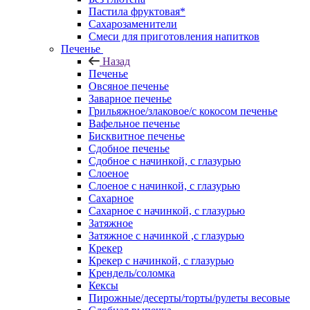
Пастила фруктовая*
Сахарозаменители
Смеси для приготовления напитков
Печенье
Назад
Печенье
Овсяное печенье
Заварное печенье
Грильяжное/злаковое/с кокосом печенье
Вафельное печенье
Бисквитное печенье
Сдобное печенье
Сдобное с начинкой, с глазурью
Слоеное
Слоеное с начинкой, с глазурью
Сахарное
Сахарное с начинкой, с глазурью
Затяжное
Затяжное с начинкой ,с глазурью
Крекер
Крекер с начинкой, с глазурью
Крендель/соломка
Кексы
Пирожные/десерты/торты/рулеты весовые