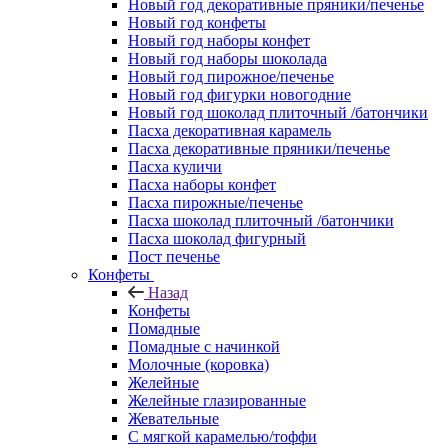
Новый год декоративные пряники/печенье
Новый год конфеты
Новый год наборы конфет
Новый год наборы шоколада
Новый год пирожное/печенье
Новый год фигурки новогодние
Новый год шоколад плиточный /батончики
Пасха декоративная карамель
Пасха декоративные пряники/печенье
Пасха куличи
Пасха наборы конфет
Пасха пирожные/печенье
Пасха шоколад плиточный /батончики
Пасха шоколад фигурный
Пост печенье
Конфеты
Назад
Конфеты
Помадные
Помадные с начинкой
Молочные (коровка)
Желейные
Желейные глазированные
Жевательные
С мягкой карамелью/тоффи