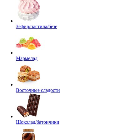
Зефир/пастила/безе
Мармелад
Восточные сладости
Шоколад/батончики