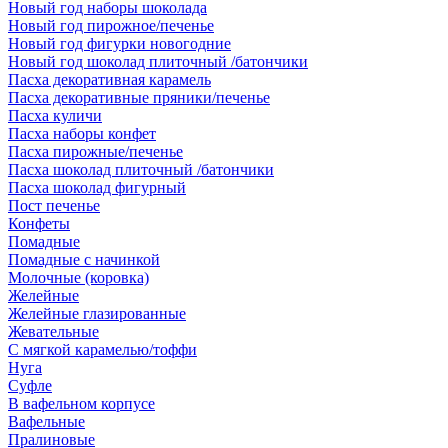
Новый год наборы шоколада
Новый год пирожное/печенье
Новый год фигурки новогодние
Новый год шоколад плиточный /батончики
Пасха декоративная карамель
Пасха декоративные пряники/печенье
Пасха куличи
Пасха наборы конфет
Пасха пирожные/печенье
Пасха шоколад плиточный /батончики
Пасха шоколад фигурный
Пост печенье
Конфеты
Помадные
Помадные с начинкой
Молочные (коровка)
Желейные
Желейные глазированные
Жевательные
С мягкой карамелью/тоффи
Нуга
Суфле
В вафельном корпусе
Вафельные
Пралиновые