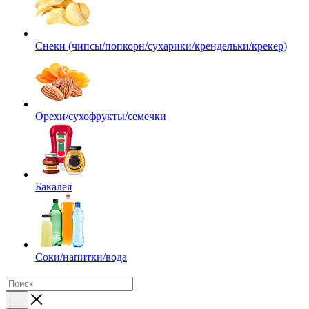
Снеки (чипсы/попкорн/сухарики/крендельки/крекер)
Орехи/сухофрукты/семечки
Бакалея
Соки/напитки/вода