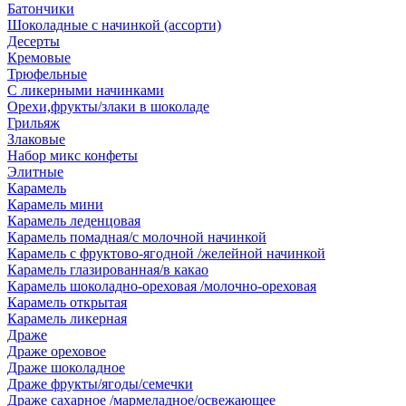
Батончики
Шоколадные с начинкой (ассорти)
Десерты
Кремовые
Трюфельные
С ликерными начинками
Орехи,фрукты/злаки в шоколаде
Грильяж
Злаковые
Набор микс конфеты
Элитные
Карамель
Карамель мини
Карамель леденцовая
Карамель помадная/с молочной начинкой
Карамель с фруктово-ягодной /желейной начинкой
Карамель глазированная/в какао
Карамель шоколадно-ореховая /молочно-ореховая
Карамель открытая
Карамель ликерная
Драже
Драже ореховое
Драже шоколадное
Драже фрукты/ягоды/семечки
Драже сахарное /мармеладное/освежающее