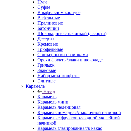
Нуга
Суфле
В вафельном корпусе
Вафельные
Пралиновые
Батончики
Шоколадные с начинкой (ассорти)
Десерты
Кремовые
Трюфельные
С ликерными начинками
Орехи,фрукты/злаки в шоколаде
Грильяж
Злаковые
Набор микс конфеты
Элитные
Карамель
Назад
Карамель
Карамель мини
Карамель леденцовая
Карамель помадная/с молочной начинкой
Карамель с фруктово-ягодной /желейной
начинкой
Карамель глазированная/в какао