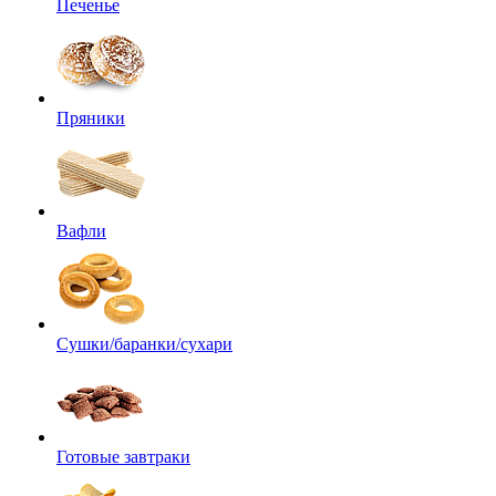
Печенье
Пряники
Вафли
Сушки/баранки/сухари
Готовые завтраки