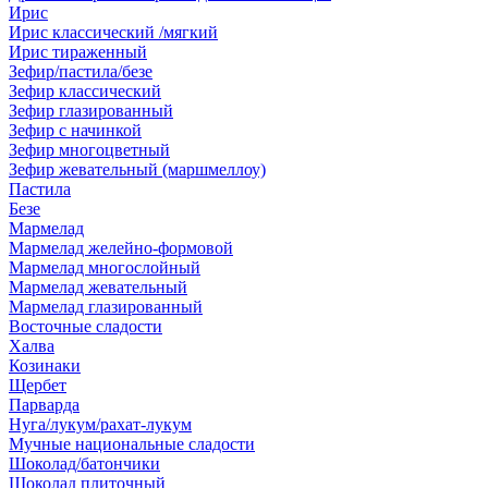
Ирис
Ирис классический /мягкий
Ирис тираженный
Зефир/пастила/безе
Зефир классический
Зефир глазированный
Зефир с начинкой
Зефир многоцветный
Зефир жевательный (маршмеллоу)
Пастила
Безе
Мармелад
Мармелад желейно-формовой
Мармелад многослойный
Мармелад жевательный
Мармелад глазированный
Восточные сладости
Халва
Козинаки
Щербет
Парварда
Нуга/лукум/рахат-лукум
Мучные национальные сладости
Шоколад/батончики
Шоколад плиточный