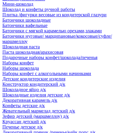
Мини-шоколад
Шоколад и конфеты ручной работы
Плитка /фигурки весовые из кондитерской глазури
Батончики шоколадные
Батончики вафельные
Батончики с мягкой карамелью орехами,злаками
Батончики нуговые/ марципановые/кокосовые/суфле/
маршмеллоу
Шоколадная паста
Паста шоколадная/арахисовая
Подарочные наборы конфет/шоколада/печенья
Наборы конфет
Наборы шоколада
Наборы конфет с алкогольными начинками
Детские кондитерские изделия
Конструктор кондитерский д/к
Шоколадное яйцо д/к
Шоколадные изделия детские д/к
Декоративная карамель д/к
Конфеты детские д/к
Жевательный мармелад детский д/к
Зефир детский (маршмеллоу) д/к
Круассан детский д/к
Печенье детское д/к
Декоративный пряник /печенье/кейк попс д/к