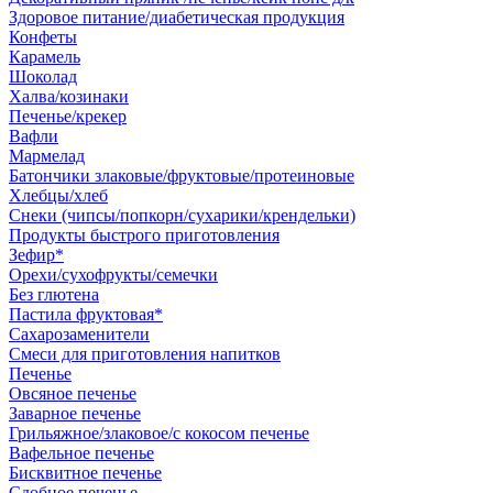
Здоровое питание/диабетическая продукция
Конфеты
Карамель
Шоколад
Халва/козинаки
Печенье/крекер
Вафли
Мармелад
Батончики злаковые/фруктовые/протеиновые
Хлебцы/хлеб
Снеки (чипсы/попкорн/сухарики/крендельки)
Продукты быстрого приготовления
Зефир*
Орехи/сухофрукты/семечки
Без глютена
Пастила фруктовая*
Сахарозаменители
Смеси для приготовления напитков
Печенье
Овсяное печенье
Заварное печенье
Грильяжное/злаковое/с кокосом печенье
Вафельное печенье
Бисквитное печенье
Сдобное печенье