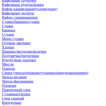
Вафельные трубочки
Вафельные рулеты/рожки
Вафли карамельные(голландские)
Вафельные десерты
Вафли глазированные
Сушки/баранки/сухари
Сушки
Баранки
Сухари
Мини сухари
Готовые завтраки
Хлопья
Шарики/звездочки/колечки
Подушечки/батончики
Кукурузные палочки
Мюсли
Гранола
Снеки (чипсы/попкорн/сухарики/крендельки/крекер)
Чипсы весовые
Чипсы фасованные
Попкорн
Пшеничный снек
Сухарики/гренки
Снек сырный
Крендельки