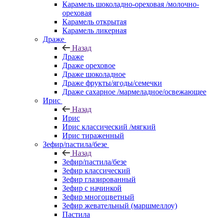
Карамель шоколадно-ореховая /молочно-
ореховая
Карамель открытая
Карамель ликерная
Драже
Назад
Драже
Драже ореховое
Драже шоколадное
Драже фрукты/ягоды/семечки
Драже сахарное /мармеладное/освежающее
Ирис
Назад
Ирис
Ирис классический /мягкий
Ирис тираженный
Зефир/пастила/безе
Назад
Зефир/пастила/безе
Зефир классический
Зефир глазированный
Зефир с начинкой
Зефир многоцветный
Зефир жевательный (маршмеллоу)
Пастила