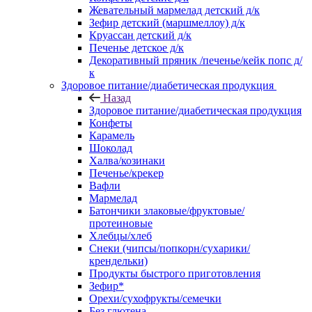
Жевательный мармелад детский д/к
Зефир детский (маршмеллоу) д/к
Круассан детский д/к
Печенье детское д/к
Декоративный пряник /печенье/кейк попс д/
к
Здоровое питание/диабетическая продукция
Назад
Здоровое питание/диабетическая продукция
Конфеты
Карамель
Шоколад
Халва/козинаки
Печенье/крекер
Вафли
Мармелад
Батончики злаковые/фруктовые/
протеиновые
Хлебцы/хлеб
Снеки (чипсы/попкорн/сухарики/
крендельки)
Продукты быстрого приготовления
Зефир*
Орехи/сухофрукты/семечки
Без глютена