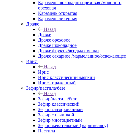
Карамель шоколадно-ореховая /молочно-
ореховая
Карамель открытая
Карамель ликерная
Драже
Назад
Драже
Драже ореховое
Драже шоколадное
Драже фрукты/ягоды/семечки
Драже сахарное /мармеладное/освежающее
Ирис
Назад
Ирис
Ирис классический /мягкий
Ирис тираженный
Зефир/пастила/безе
Назад
Зефир/пастила/безе
Зефир классический
Зефир глазированный
Зефир с начинкой
Зефир многоцветный
Зефир жевательный (маршмеллоу)
Пастила