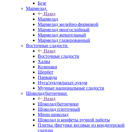
Безе
Мармелад
Назад
Мармелад
Мармелад желейно-формовой
Мармелад многослойный
Мармелад жевательный
Мармелад глазированный
Восточные сладости
Назад
Восточные сладости
Халва
Козинаки
Щербет
Парварда
Нуга/лукум/рахат-лукум
Мучные национальные сладости
Шоколад/батончики
Назад
Шоколад/батончики
Шоколад плиточный
Мини-шоколад
Шоколад и конфеты ручной работы
Плитка /фигурки весовые из кондитерской
глазури