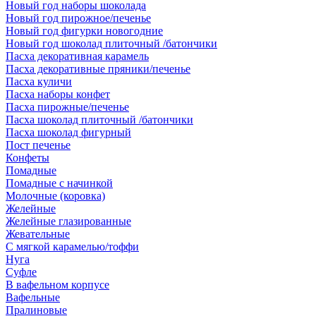
Новый год наборы шоколада
Новый год пирожное/печенье
Новый год фигурки новогодние
Новый год шоколад плиточный /батончики
Пасха декоративная карамель
Пасха декоративные пряники/печенье
Пасха куличи
Пасха наборы конфет
Пасха пирожные/печенье
Пасха шоколад плиточный /батончики
Пасха шоколад фигурный
Пост печенье
Конфеты
Помадные
Помадные с начинкой
Молочные (коровка)
Желейные
Желейные глазированные
Жевательные
С мягкой карамелью/тоффи
Нуга
Суфле
В вафельном корпусе
Вафельные
Пралиновые