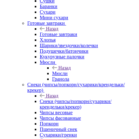
Сушки
Баранки
Сухари
Мини сухари
Готовые завтраки
Назад
Готовые завтраки
Хлопья
Шарики/звездочки/колечки
Подушечки/батончики
Кукурузные палочки
Мюсли
Назад
Мюсли
Гранола
Снеки (чипсы/попкорн/сухарики/крендельки/
крекер)
Назад
Снеки (чипсы/попкорн/сухарики/
крендельки/крекер)
Чипсы весовые
Чипсы фасованные
Попкорн
Пшеничный снек
Сухарики/гренки