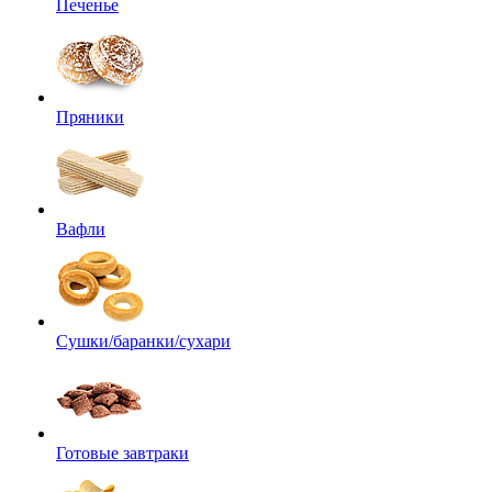
Печенье
Пряники
Вафли
Сушки/баранки/сухари
Готовые завтраки