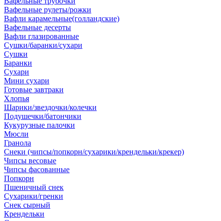
Вафельные трубочки
Вафельные рулеты/рожки
Вафли карамельные(голландские)
Вафельные десерты
Вафли глазированные
Сушки/баранки/сухари
Сушки
Баранки
Сухари
Мини сухари
Готовые завтраки
Хлопья
Шарики/звездочки/колечки
Подушечки/батончики
Кукурузные палочки
Мюсли
Гранола
Снеки (чипсы/попкорн/сухарики/крендельки/крекер)
Чипсы весовые
Чипсы фасованные
Попкорн
Пшеничный снек
Сухарики/гренки
Снек сырный
Крендельки