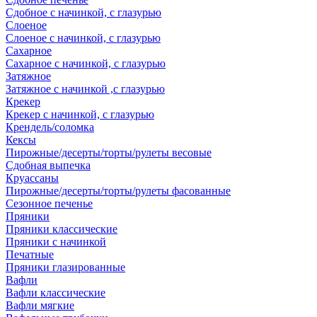
Сдобное с начинкой, с глазурью
Слоеное
Слоеное с начинкой, с глазурью
Сахарное
Сахарное с начинкой, с глазурью
Затяжное
Затяжное с начинкой ,с глазурью
Крекер
Крекер с начинкой, с глазурью
Крендель/соломка
Кексы
Пирожные/десерты/торты/рулеты весовые
Сдобная выпечка
Круассаны
Пирожные/десерты/торты/рулеты фасованные
Сезонное печенье
Пряники
Пряники классические
Пряники с начинкой
Печатные
Пряники глазированные
Вафли
Вафли классические
Вафли мягкие