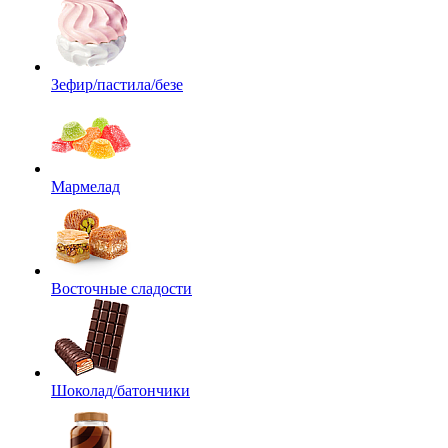
Зефир/пастила/безе
Мармелад
Восточные сладости
Шоколад/батончики