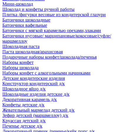
Мини-шоколад
Шоколад и конфеты ручной работы
Плитка /фигурки весовые из кондитерской глазури
Батончики шоколадные
Батончики вафельные
Батончики с мягкой карамелью орехами,злаками
Батончики нуговые/ марципановые/кокосовые/суфле/
маршмеллоу
Шоколадная паста
Паста шоколадная/арахисовая
Подарочные наборы конфет/шоколада/печенья
Наборы конфет
Наборы шоколада
Наборы конфет с алкогольными начинками
Детские кондитерские изделия
Конструктор кондитерский д/к
Шоколадное яйцо д/к
Шоколадные изделия детские д/к
Декоративная карамель д/к
Конфеты детские д/к
Жевательный мармелад детский д/к
Зефир детский (маршмеллоу) д/к
Круассан детский д/к
Печенье детское д/к
Декоративный пряник /печенье/кейк попс д/к