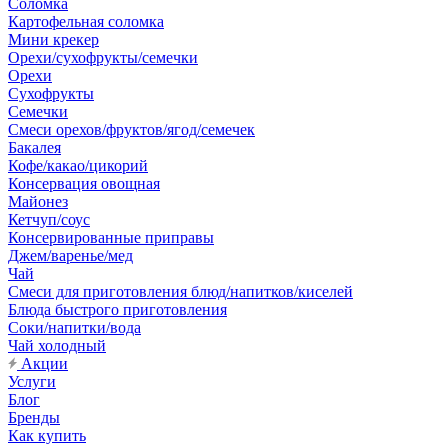
Соломка
Картофельная соломка
Мини крекер
Орехи/сухофрукты/семечки
Орехи
Сухофрукты
Семечки
Смеси орехов/фруктов/ягод/семечек
Бакалея
Кофе/какао/цикорий
Консервация овощная
Майонез
Кетчуп/соус
Консервированные приправы
Джем/варенье/мед
Чай
Смеси для приготовления блюд/напитков/киселей
Блюда быстрого приготовления
Соки/напитки/вода
Чай холодный
Акции
Услуги
Блог
Бренды
Как купить