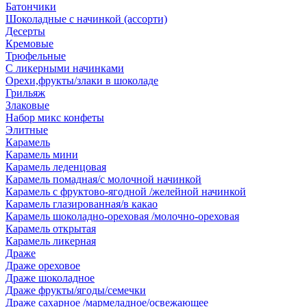
Батончики
Шоколадные с начинкой (ассорти)
Десерты
Кремовые
Трюфельные
С ликерными начинками
Орехи,фрукты/злаки в шоколаде
Грильяж
Злаковые
Набор микс конфеты
Элитные
Карамель
Карамель мини
Карамель леденцовая
Карамель помадная/с молочной начинкой
Карамель с фруктово-ягодной /желейной начинкой
Карамель глазированная/в какао
Карамель шоколадно-ореховая /молочно-ореховая
Карамель открытая
Карамель ликерная
Драже
Драже ореховое
Драже шоколадное
Драже фрукты/ягоды/семечки
Драже сахарное /мармеладное/освежающее