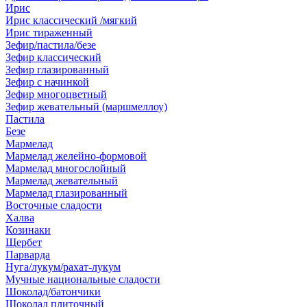
Ирис
Ирис классический /мягкий
Ирис тираженный
Зефир/пастила/безе
Зефир классический
Зефир глазированный
Зефир с начинкой
Зефир многоцветный
Зефир жевательный (маршмеллоу)
Пастила
Безе
Мармелад
Мармелад желейно-формовой
Мармелад многослойный
Мармелад жевательный
Мармелад глазированный
Восточные сладости
Халва
Козинаки
Щербет
Парварда
Нуга/лукум/рахат-лукум
Мучные национальные сладости
Шоколад/батончики
Шоколад плиточный