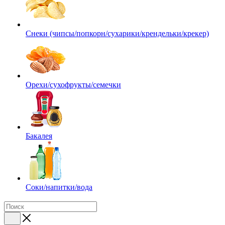
Снеки (чипсы/попкорн/сухарики/крендельки/крекер)
Орехи/сухофрукты/семечки
Бакалея
Соки/напитки/вода