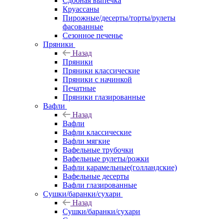
Сдобная выпечка
Круассаны
Пирожные/десерты/торты/рулеты
фасованные
Сезонное печенье
Пряники
Назад
Пряники
Пряники классические
Пряники с начинкой
Печатные
Пряники глазированные
Вафли
Назад
Вафли
Вафли классические
Вафли мягкие
Вафельные трубочки
Вафельные рулеты/рожки
Вафли карамельные(голландские)
Вафельные десерты
Вафли глазированные
Сушки/баранки/сухари
Назад
Сушки/баранки/сухари