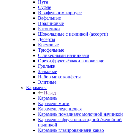
Нуга
Суфле
В вафельном корпусе
Вафельные
Пралиновые
Батончики
Шоколадные с начинкой (ассорти)
Десерты
Кремовые
Трюфельные
С ликерными начинками
Орехи,фрукты/злаки в шоколаде
Грильяж
Злаковые
Набор микс конфеты
Элитные
Карамель
Назад
Карамель
Карамель мини
Карамель леденцовая
Карамель помадная/с молочной начинкой
Карамель с фруктово-ягодной /желейной
начинкой
Карамель глазированная/в какао