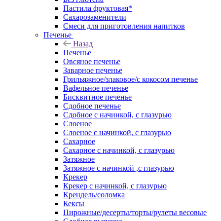
Пастила фруктовая*
Сахарозаменители
Смеси для приготовления напитков
Печенье
Назад
Печенье
Овсяное печенье
Заварное печенье
Грильяжное/злаковое/с кокосом печенье
Вафельное печенье
Бисквитное печенье
Сдобное печенье
Сдобное с начинкой, с глазурью
Слоеное
Слоеное с начинкой, с глазурью
Сахарное
Сахарное с начинкой, с глазурью
Затяжное
Затяжное с начинкой ,с глазурью
Крекер
Крекер с начинкой, с глазурью
Крендель/соломка
Кексы
Пирожные/десерты/торты/рулеты весовые