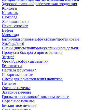
Здоровое питание/диабетическая продукция
Конфеты
Карамель
Шоколад
Халва/козинаки
Печенье/крекер
Вафли
Мармелад
Батончики злаковые/фруктовые/протеиновые
Хлебцы/хлеб
Снеки (чипсы/попкорн/сухарики/крендельки)
Продукты быстрого приготовления
Зефир*
Орехи/сухофрукты/семечки
Без глютена
Пастила фруктовая*
Сахарозаменители
Смеси для приготовления напитков
Печенье
Овсяное печенье
Заварное печенье
Грильяжное/злаковое/с кокосом печенье
Вафельное печенье
Бисквитное печенье
Сдобное печенье