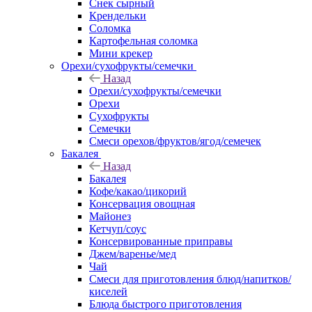
Снек сырный
Крендельки
Соломка
Картофельная соломка
Мини крекер
Орехи/сухофрукты/семечки
Назад
Орехи/сухофрукты/семечки
Орехи
Сухофрукты
Семечки
Смеси орехов/фруктов/ягод/семечек
Бакалея
Назад
Бакалея
Кофе/какао/цикорий
Консервация овощная
Майонез
Кетчуп/соус
Консервированные приправы
Джем/варенье/мед
Чай
Смеси для приготовления блюд/напитков/
киселей
Блюда быстрого приготовления