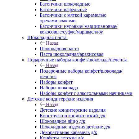
Батончики шоколадные
Батончики вафельные
Батончики с мягкой карамелью
орехами,злаками
Батончики нуговые/ марципановые/
кокосовые/суфле/маршмеллоу
Шоколадная паста
Назад
Шоколадная паста
Паста шоколадная/арахисовая
Подарочные наборы конфет/шоколада/печенья
Назад
Подарочные наборы конфет/шоколада/
печенья
Наборы конфет
Наборы шоколада
Наборы конфет с алкогольными начинками
Детские кондитерские изделия
Назад
Детские кондитерские изделия
Конструктор кондитерский д/к
Шоколадное яйцо д/к
Шоколадные изделия детские д/к
Декоративная карамель д/к
Конфеты детские д/к