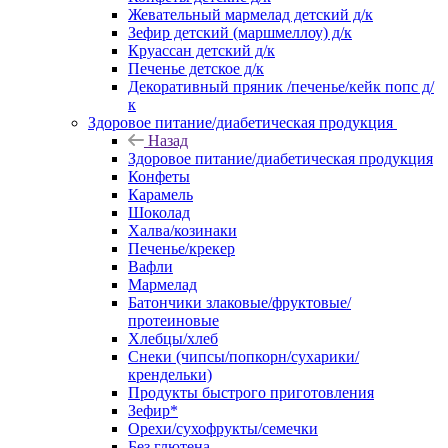
Жевательный мармелад детский д/к
Зефир детский (маршмеллоу) д/к
Круассан детский д/к
Печенье детское д/к
Декоративный пряник /печенье/кейк попс д/
к
Здоровое питание/диабетическая продукция
Назад
Здоровое питание/диабетическая продукция
Конфеты
Карамель
Шоколад
Халва/козинаки
Печенье/крекер
Вафли
Мармелад
Батончики злаковые/фруктовые/
протеиновые
Хлебцы/хлеб
Снеки (чипсы/попкорн/сухарики/
крендельки)
Продукты быстрого приготовления
Зефир*
Орехи/сухофрукты/семечки
Без глютена