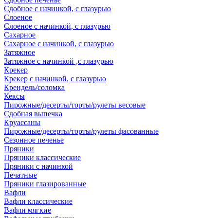
Сдобное с начинкой, с глазурью
Слоеное
Слоеное с начинкой, с глазурью
Сахарное
Сахарное с начинкой, с глазурью
Затяжное
Затяжное с начинкой ,с глазурью
Крекер
Крекер с начинкой, с глазурью
Крендель/соломка
Кексы
Пирожные/десерты/торты/рулеты весовые
Сдобная выпечка
Круассаны
Пирожные/десерты/торты/рулеты фасованные
Сезонное печенье
Пряники
Пряники классические
Пряники с начинкой
Печатные
Пряники глазированные
Вафли
Вафли классические
Вафли мягкие