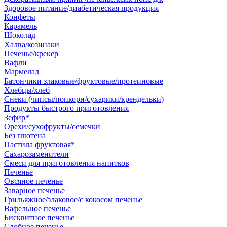
Здоровое питание/диабетическая продукция
Конфеты
Карамель
Шоколад
Халва/козинаки
Печенье/крекер
Вафли
Мармелад
Батончики злаковые/фруктовые/протеиновые
Хлебцы/хлеб
Снеки (чипсы/попкорн/сухарики/крендельки)
Продукты быстрого приготовления
Зефир*
Орехи/сухофрукты/семечки
Без глютена
Пастила фруктовая*
Сахарозаменители
Смеси для приготовления напитков
Печенье
Овсяное печенье
Заварное печенье
Грильяжное/злаковое/с кокосом печенье
Вафельное печенье
Бисквитное печенье
Сдобное печенье