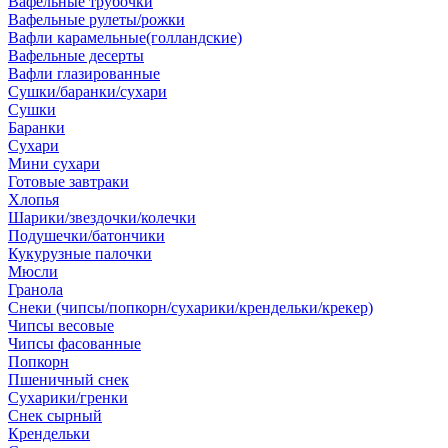
Вафельные трубочки
Вафельные рулеты/рожки
Вафли карамельные(голландские)
Вафельные десерты
Вафли глазированные
Сушки/баранки/сухари
Сушки
Баранки
Сухари
Мини сухари
Готовые завтраки
Хлопья
Шарики/звездочки/колечки
Подушечки/батончики
Кукурузные палочки
Мюсли
Гранола
Снеки (чипсы/попкорн/сухарики/крендельки/крекер)
Чипсы весовые
Чипсы фасованные
Попкорн
Пшеничный снек
Сухарики/гренки
Снек сырный
Крендельки