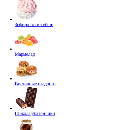
Зефир/пастила/безе
Мармелад
Восточные сладости
Шоколад/батончики