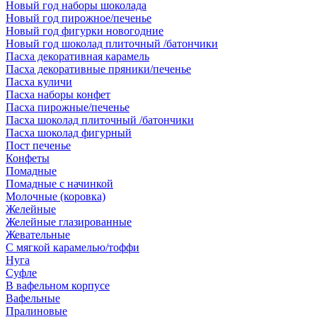
Новый год наборы шоколада
Новый год пирожное/печенье
Новый год фигурки новогодние
Новый год шоколад плиточный /батончики
Пасха декоративная карамель
Пасха декоративные пряники/печенье
Пасха куличи
Пасха наборы конфет
Пасха пирожные/печенье
Пасха шоколад плиточный /батончики
Пасха шоколад фигурный
Пост печенье
Конфеты
Помадные
Помадные с начинкой
Молочные (коровка)
Желейные
Желейные глазированные
Жевательные
С мягкой карамелью/тоффи
Нуга
Суфле
В вафельном корпусе
Вафельные
Пралиновые