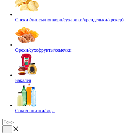
Снеки (чипсы/попкорн/сухарики/крендельки/крекер)
Орехи/сухофрукты/семечки
Бакалея
Соки/напитки/вода