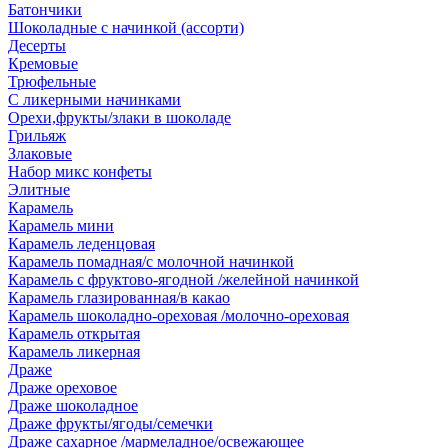
Батончики
Шоколадные с начинкой (ассорти)
Десерты
Кремовые
Трюфельные
С ликерными начинками
Орехи,фрукты/злаки в шоколаде
Грильяж
Злаковые
Набор микс конфеты
Элитные
Карамель
Карамель мини
Карамель леденцовая
Карамель помадная/с молочной начинкой
Карамель с фруктово-ягодной /желейной начинкой
Карамель глазированная/в какао
Карамель шоколадно-ореховая /молочно-ореховая
Карамель открытая
Карамель ликерная
Драже
Драже ореховое
Драже шоколадное
Драже фрукты/ягоды/семечки
Драже сахарное /мармеладное/освежающее