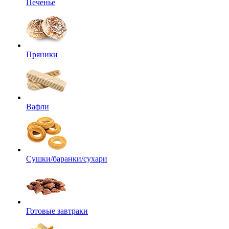
Печенье
Пряники
Вафли
Сушки/баранки/сухари
Готовые завтраки