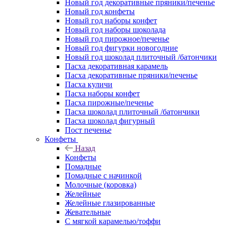
Новый год декоративные пряники/печенье
Новый год конфеты
Новый год наборы конфет
Новый год наборы шоколада
Новый год пирожное/печенье
Новый год фигурки новогодние
Новый год шоколад плиточный /батончики
Пасха декоративная карамель
Пасха декоративные пряники/печенье
Пасха куличи
Пасха наборы конфет
Пасха пирожные/печенье
Пасха шоколад плиточный /батончики
Пасха шоколад фигурный
Пост печенье
Конфеты
Назад
Конфеты
Помадные
Помадные с начинкой
Молочные (коровка)
Желейные
Желейные глазированные
Жевательные
С мягкой карамелью/тоффи