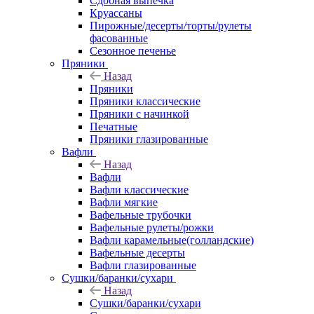
Сдобная выпечка
Круассаны
Пирожные/десерты/торты/рулеты
фасованные
Сезонное печенье
Пряники
Назад
Пряники
Пряники классические
Пряники с начинкой
Печатные
Пряники глазированные
Вафли
Назад
Вафли
Вафли классические
Вафли мягкие
Вафельные трубочки
Вафельные рулеты/рожки
Вафли карамельные(голландские)
Вафельные десерты
Вафли глазированные
Сушки/баранки/сухари
Назад
Сушки/баранки/сухари