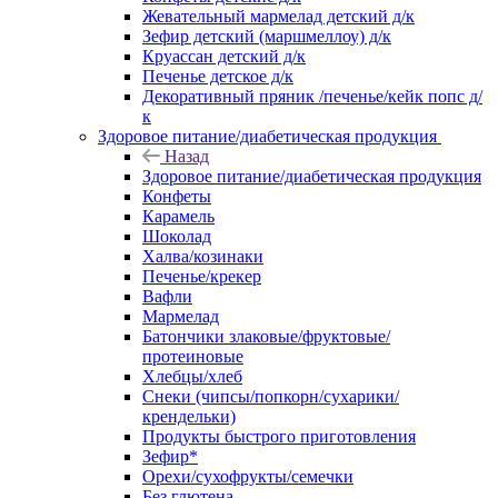
Жевательный мармелад детский д/к
Зефир детский (маршмеллоу) д/к
Круассан детский д/к
Печенье детское д/к
Декоративный пряник /печенье/кейк попс д/
к
Здоровое питание/диабетическая продукция
Назад
Здоровое питание/диабетическая продукция
Конфеты
Карамель
Шоколад
Халва/козинаки
Печенье/крекер
Вафли
Мармелад
Батончики злаковые/фруктовые/
протеиновые
Хлебцы/хлеб
Снеки (чипсы/попкорн/сухарики/
крендельки)
Продукты быстрого приготовления
Зефир*
Орехи/сухофрукты/семечки
Без глютена