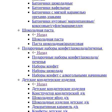
Батончики шоколадные
Батончики вафельные
Батончики с мягкой карамелью
орехами,злаками
Батончики нуговые/ марципановые/
кокосовые/суфле/маршмеллоу
Шоколадная паста
Назад
Шоколадная паста
Паста шоколадная/арахисовая
Подарочные наборы конфет/шоколада/печенья
Назад
Подарочные наборы конфет/шоколада/
печенья
Наборы конфет
Наборы шоколада
Наборы конфет с алкогольными начинками
Детские кондитерские изделия
Назад
Детские кондитерские изделия
Конструктор кондитерский д/к
Шоколадное яйцо д/к
Шоколадные изделия детские д/к
Декоративная карамель д/к
Конфеты детские д/к