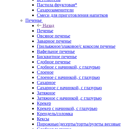
Пастила фруктовая*
Сахарозаменители
Смеси для приготовления напитков
Печенье
Назад
Печенье
Овсяное печенье
Заварное печенье
Грильяжное/злаковое/с кокосом печенье
Вафельное печенье
Бисквитное печенье
Сдобное печенье
Сдобное с начинкой, с глазурью
Слоеное
Слоеное с начинкой, с глазурью
Сахарное
Сахарное с начинкой, с глазурью
Затяжное
Затяжное с начинкой ,с глазурью
Крекер
Крекер с начинкой, с глазурью
Крендель/соломка
Кексы
Пирожные/десерты/торты/рулеты весовые