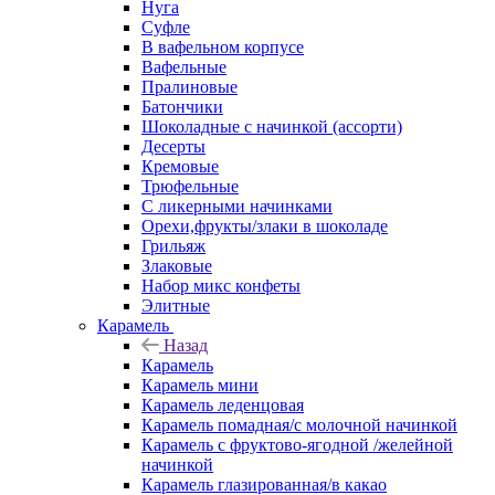
Нуга
Суфле
В вафельном корпусе
Вафельные
Пралиновые
Батончики
Шоколадные с начинкой (ассорти)
Десерты
Кремовые
Трюфельные
С ликерными начинками
Орехи,фрукты/злаки в шоколаде
Грильяж
Злаковые
Набор микс конфеты
Элитные
Карамель
Назад
Карамель
Карамель мини
Карамель леденцовая
Карамель помадная/с молочной начинкой
Карамель с фруктово-ягодной /желейной
начинкой
Карамель глазированная/в какао