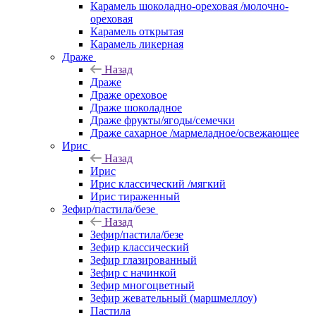
Карамель шоколадно-ореховая /молочно-
ореховая
Карамель открытая
Карамель ликерная
Драже
Назад
Драже
Драже ореховое
Драже шоколадное
Драже фрукты/ягоды/семечки
Драже сахарное /мармеладное/освежающее
Ирис
Назад
Ирис
Ирис классический /мягкий
Ирис тираженный
Зефир/пастила/безе
Назад
Зефир/пастила/безе
Зефир классический
Зефир глазированный
Зефир с начинкой
Зефир многоцветный
Зефир жевательный (маршмеллоу)
Пастила