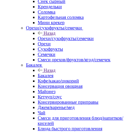
Снек сырный
Крендельки
Соломка
Картофельная соломка
Мини крекер
Орехи/сухофрукты/семечки
Назад
Орехи/сухофрукты/семечки
Орехи
Сухофрукты
Семечки
Смеси орехов/фруктов/ягод/семечек
Бакалея
Назад
Бакалея
Кофе/какао/цикорий
Консервация овощная
Майонез
Кетчуп/соус
Консервированные приправы
Джем/варенье/мед
Чай
Смеси для приготовления блюд/напитков/
киселей
Блюда быстрого приготовления