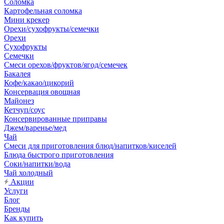
Соломка
Картофельная соломка
Мини крекер
Орехи/сухофрукты/семечки
Орехи
Сухофрукты
Семечки
Смеси орехов/фруктов/ягод/семечек
Бакалея
Кофе/какао/цикорий
Консервация овощная
Майонез
Кетчуп/соус
Консервированные приправы
Джем/варенье/мед
Чай
Смеси для приготовления блюд/напитков/киселей
Блюда быстрого приготовления
Соки/напитки/вода
Чай холодный
Акции
Услуги
Блог
Бренды
Как купить