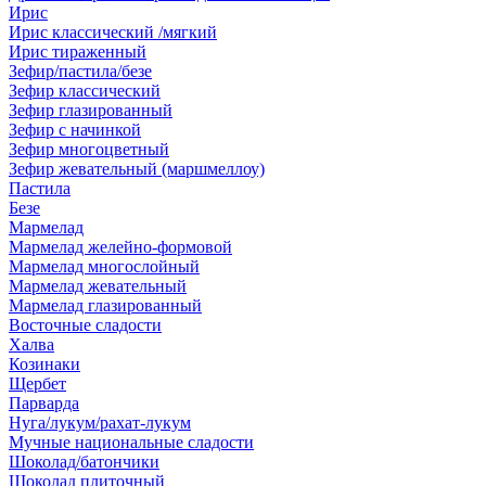
Ирис
Ирис классический /мягкий
Ирис тираженный
Зефир/пастила/безе
Зефир классический
Зефир глазированный
Зефир с начинкой
Зефир многоцветный
Зефир жевательный (маршмеллоу)
Пастила
Безе
Мармелад
Мармелад желейно-формовой
Мармелад многослойный
Мармелад жевательный
Мармелад глазированный
Восточные сладости
Халва
Козинаки
Щербет
Парварда
Нуга/лукум/рахат-лукум
Мучные национальные сладости
Шоколад/батончики
Шоколад плиточный