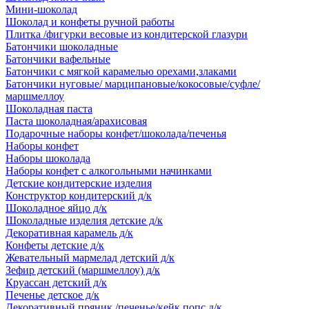
Мини-шоколад
Шоколад и конфеты ручной работы
Плитка /фигурки весовые из кондитерской глазури
Батончики шоколадные
Батончики вафельные
Батончики с мягкой карамелью орехами,злаками
Батончики нуговые/ марципановые/кокосовые/суфле/
маршмеллоу
Шоколадная паста
Паста шоколадная/арахисовая
Подарочные наборы конфет/шоколада/печенья
Наборы конфет
Наборы шоколада
Наборы конфет с алкогольными начинками
Детские кондитерские изделия
Конструктор кондитерский д/к
Шоколадное яйцо д/к
Шоколадные изделия детские д/к
Декоративная карамель д/к
Конфеты детские д/к
Жевательный мармелад детский д/к
Зефир детский (маршмеллоу) д/к
Круассан детский д/к
Печенье детское д/к
Декоративный пряник /печенье/кейк попс д/к