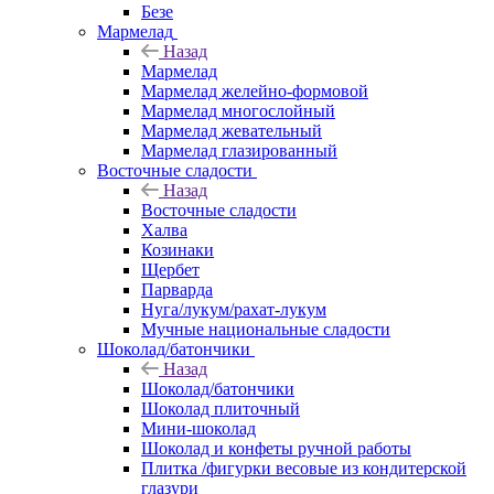
Безе
Мармелад
Назад
Мармелад
Мармелад желейно-формовой
Мармелад многослойный
Мармелад жевательный
Мармелад глазированный
Восточные сладости
Назад
Восточные сладости
Халва
Козинаки
Щербет
Парварда
Нуга/лукум/рахат-лукум
Мучные национальные сладости
Шоколад/батончики
Назад
Шоколад/батончики
Шоколад плиточный
Мини-шоколад
Шоколад и конфеты ручной работы
Плитка /фигурки весовые из кондитерской
глазури