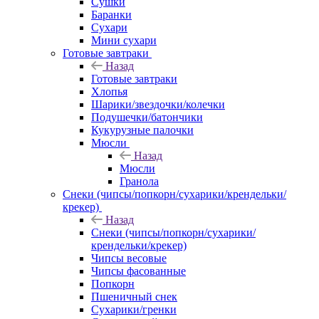
Сушки
Баранки
Сухари
Мини сухари
Готовые завтраки
Назад
Готовые завтраки
Хлопья
Шарики/звездочки/колечки
Подушечки/батончики
Кукурузные палочки
Мюсли
Назад
Мюсли
Гранола
Снеки (чипсы/попкорн/сухарики/крендельки/
крекер)
Назад
Снеки (чипсы/попкорн/сухарики/
крендельки/крекер)
Чипсы весовые
Чипсы фасованные
Попкорн
Пшеничный снек
Сухарики/гренки