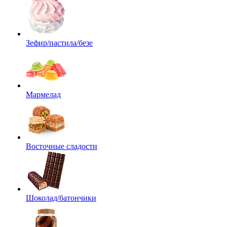
Зефир/пастила/безе
Мармелад
Восточные сладости
Шоколад/батончики