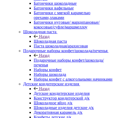
Батончики шоколадные
Батончики вафельные
Батончики с мягкой карамелью
орехами,злаками
Батончики нуговые/ марципановые/
кокосовые/суфле/маршмеллоу
Шоколадная паста
Назад
Шоколадная паста
Паста шоколадная/арахисовая
Подарочные наборы конфет/шоколада/печенья
Назад
Подарочные наборы конфет/шоколада/
печенья
Наборы конфет
Наборы шоколада
Наборы конфет с алкогольными начинками
Детские кондитерские изделия
Назад
Детские кондитерские изделия
Конструктор кондитерский д/к
Шоколадное яйцо д/к
Шоколадные изделия детские д/к
Декоративная карамель д/к
Конфеты детские д/к