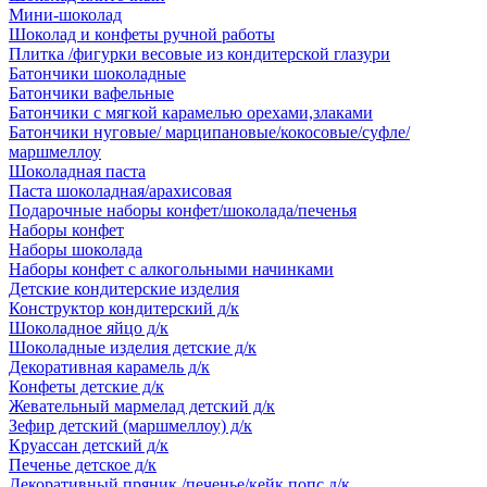
Мини-шоколад
Шоколад и конфеты ручной работы
Плитка /фигурки весовые из кондитерской глазури
Батончики шоколадные
Батончики вафельные
Батончики с мягкой карамелью орехами,злаками
Батончики нуговые/ марципановые/кокосовые/суфле/
маршмеллоу
Шоколадная паста
Паста шоколадная/арахисовая
Подарочные наборы конфет/шоколада/печенья
Наборы конфет
Наборы шоколада
Наборы конфет с алкогольными начинками
Детские кондитерские изделия
Конструктор кондитерский д/к
Шоколадное яйцо д/к
Шоколадные изделия детские д/к
Декоративная карамель д/к
Конфеты детские д/к
Жевательный мармелад детский д/к
Зефир детский (маршмеллоу) д/к
Круассан детский д/к
Печенье детское д/к
Декоративный пряник /печенье/кейк попс д/к