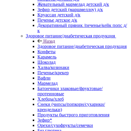
Жевательный мармелад детский д/к
Зефир детский (маршмеллоу) д/к
Круассан детский д/к
Печенье детское д/к
Декоративный пряник /печенье/кейк попс д/
к
Здоровое питание/диабетическая продукция
Назад
Здоровое питание/диабетическая продукция
Конфеты
Карамель
Шоколад
Халва/козинаки
Печенье/крекер
Вафли
Мармелад
Батончики злаковые/фруктовые/
протеиновые
Хлебцы/хлеб
Снеки (чипсы/попкорн/сухарики/
крендельки)
Продукты быстрого приготовления
Зефир*
Орехи/сухофрукты/семечки
Без глютена