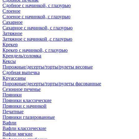
Сдобное с начинкой, с глазурью
Слоеное
Слоеное с начинкой, с глазурью
Сахарное
Сахарное с начинкой, с глазурью
Затяжное
Затяжное с начинкой ,с глазурью
Крекер
Крекер с начинкой, с глазурью
Крендель/соломка
Кексы
Пирожные/десерты/торты/рулеты весовые
Сдобная выпечка
Круассаны
Пирожные/десерты/торты/рулеты фасованные
Сезонное печенье
Пряники
Пряники классические
Пряники с начинкой
Печатные
Пряники глазированные
Вафли
Вафли классические
Вафли мягкие