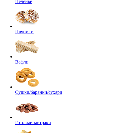
Печенье
Пряники
Вафли
Сушки/баранки/сухари
Готовые завтраки