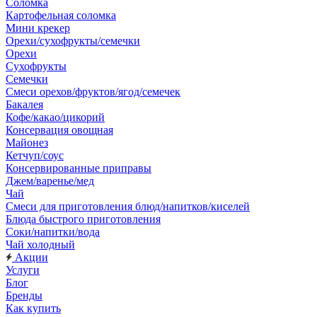
Соломка
Картофельная соломка
Мини крекер
Орехи/сухофрукты/семечки
Орехи
Сухофрукты
Семечки
Смеси орехов/фруктов/ягод/семечек
Бакалея
Кофе/какао/цикорий
Консервация овощная
Майонез
Кетчуп/соус
Консервированные приправы
Джем/варенье/мед
Чай
Смеси для приготовления блюд/напитков/киселей
Блюда быстрого приготовления
Соки/напитки/вода
Чай холодный
Акции
Услуги
Блог
Бренды
Как купить