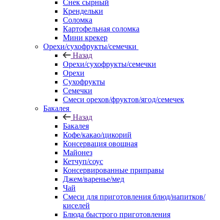
Снек сырный
Крендельки
Соломка
Картофельная соломка
Мини крекер
Орехи/сухофрукты/семечки
Назад
Орехи/сухофрукты/семечки
Орехи
Сухофрукты
Семечки
Смеси орехов/фруктов/ягод/семечек
Бакалея
Назад
Бакалея
Кофе/какао/цикорий
Консервация овощная
Майонез
Кетчуп/соус
Консервированные приправы
Джем/варенье/мед
Чай
Смеси для приготовления блюд/напитков/
киселей
Блюда быстрого приготовления