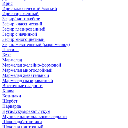
Ирис
Ирис классический /мягкий
Ирис тираженный
Зефир/пастила/безе
Зефир классический
Зефир глазированный
Зефир с начинкой
Зефир многоцветный
Зефир жевательный (маршмеллоу)
Пастила
Безе
Мармелад
Мармелад желейно-формовой
Мармелад многослойный
Мармелад жевательный
Мармелад глазированный
Восточные сладости
Халва
Козинаки
Щербет
Парварда
Нуга/лукум/рахат-лукум
Мучные национальные сладости
Шоколад/батончики
Шоколад плиточный