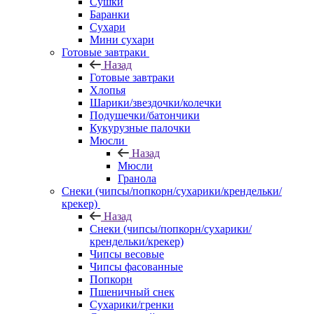
Сушки
Баранки
Сухари
Мини сухари
Готовые завтраки
Назад
Готовые завтраки
Хлопья
Шарики/звездочки/колечки
Подушечки/батончики
Кукурузные палочки
Мюсли
Назад
Мюсли
Гранола
Снеки (чипсы/попкорн/сухарики/крендельки/
крекер)
Назад
Снеки (чипсы/попкорн/сухарики/
крендельки/крекер)
Чипсы весовые
Чипсы фасованные
Попкорн
Пшеничный снек
Сухарики/гренки