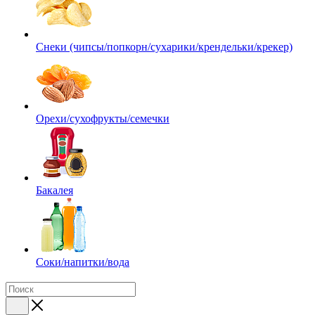
Снеки (чипсы/попкорн/сухарики/крендельки/крекер)
Орехи/сухофрукты/семечки
Бакалея
Соки/напитки/вода