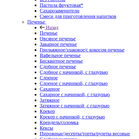
Пастила фруктовая*
Сахарозаменители
Смеси для приготовления напитков
Печенье
Назад
Печенье
Овсяное печенье
Заварное печенье
Грильяжное/злаковое/с кокосом печенье
Вафельное печенье
Бисквитное печенье
Сдобное печенье
Сдобное с начинкой, с глазурью
Слоеное
Слоеное с начинкой, с глазурью
Сахарное
Сахарное с начинкой, с глазурью
Затяжное
Затяжное с начинкой ,с глазурью
Крекер
Крекер с начинкой, с глазурью
Крендель/соломка
Кексы
Пирожные/десерты/торты/рулеты весовые