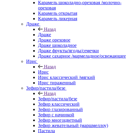
Карамель шоколадно-ореховая /молочно-
ореховая
Карамель открытая
Карамель ликерная
Драже
Назад
Драже
Драже ореховое
Драже шоколадное
Драже фрукты/ягоды/семечки
Драже сахарное /мармеладное/освежающее
Ирис
Назад
Ирис
Ирис классический /мягкий
Ирис тираженный
Зефир/пастила/безе
Назад
Зефир/пастила/безе
Зефир классический
Зефир глазированный
Зефир с начинкой
Зефир многоцветный
Зефир жевательный (маршмеллоу)
Пастила