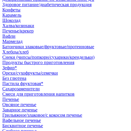
Здоровое питание/диабетическая продукция
Конфеты
Карамель
Шоколад
Халва/козинаки
Печенье/крекер
Вафли
Мармелад
Батончики злаковые/фруктовые/протеиновые
Хлебцы/хлеб
Снеки (чипсы/попкорн/сухарики/крендельки)
Продукты быстрого приготовления
Зефир*
Орехи/сухофрукты/семечки
Без глютена
Пастила фруктовая*
Сахарозаменители
Смеси для приготовления напитков
Печенье
Овсяное печенье
Заварное печенье
Грильяжное/злаковое/с кокосом печенье
Вафельное печенье
Бисквитное печенье
Сдобное печенье