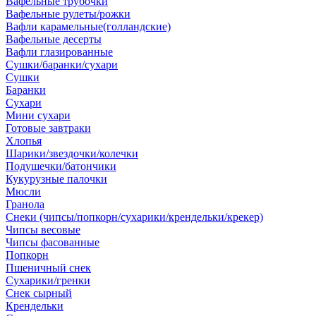
Вафельные трубочки
Вафельные рулеты/рожки
Вафли карамельные(голландские)
Вафельные десерты
Вафли глазированные
Сушки/баранки/сухари
Сушки
Баранки
Сухари
Мини сухари
Готовые завтраки
Хлопья
Шарики/звездочки/колечки
Подушечки/батончики
Кукурузные палочки
Мюсли
Гранола
Снеки (чипсы/попкорн/сухарики/крендельки/крекер)
Чипсы весовые
Чипсы фасованные
Попкорн
Пшеничный снек
Сухарики/гренки
Снек сырный
Крендельки