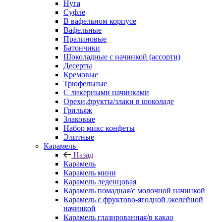
Нуга
Суфле
В вафельном корпусе
Вафельные
Пралиновые
Батончики
Шоколадные с начинкой (ассорти)
Десерты
Кремовые
Трюфельные
С ликерными начинками
Орехи,фрукты/злаки в шоколаде
Грильяж
Злаковые
Набор микс конфеты
Элитные
Карамель
Назад
Карамель
Карамель мини
Карамель леденцовая
Карамель помадная/с молочной начинкой
Карамель с фруктово-ягодной /желейной
начинкой
Карамель глазированная/в какао