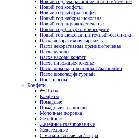
Новый год декоративные пряники/печенье
Новый год конфеты
Новый год наборы конфет
Новый год наборы шоколада
Новый год пирожное/печенье
Новый год фигурки новогодние
Новый год шоколад плиточный /батончики
Пасха декоративная карамель
Пасха декоративные пряники/печенье
Пасха куличи
Пасха наборы конфет
Пасха пирожные/печенье
Пасха шоколад плиточный /батончики
Пасха шоколад фигурный
Пост печенье
Конфеты
Назад
Конфеты
Помадные
Помадные с начинкой
Молочные (коровка)
Желейные
Желейные глазированные
Жевательные
С мягкой карамелью/тоффи