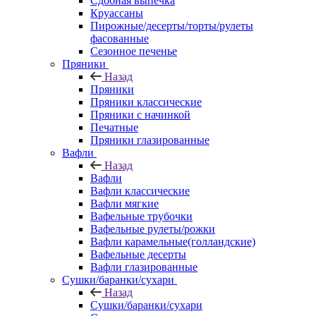
Сдобная выпечка
Круассаны
Пирожные/десерты/торты/рулеты
фасованные
Сезонное печенье
Пряники
Назад
Пряники
Пряники классические
Пряники с начинкой
Печатные
Пряники глазированные
Вафли
Назад
Вафли
Вафли классические
Вафли мягкие
Вафельные трубочки
Вафельные рулеты/рожки
Вафли карамельные(голландские)
Вафельные десерты
Вафли глазированные
Сушки/баранки/сухари
Назад
Сушки/баранки/сухари