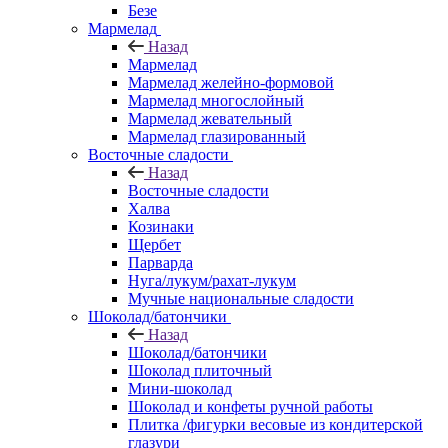
Безе
Мармелад
Назад
Мармелад
Мармелад желейно-формовой
Мармелад многослойный
Мармелад жевательный
Мармелад глазированный
Восточные сладости
Назад
Восточные сладости
Халва
Козинаки
Щербет
Парварда
Нуга/лукум/рахат-лукум
Мучные национальные сладости
Шоколад/батончики
Назад
Шоколад/батончики
Шоколад плиточный
Мини-шоколад
Шоколад и конфеты ручной работы
Плитка /фигурки весовые из кондитерской
глазури