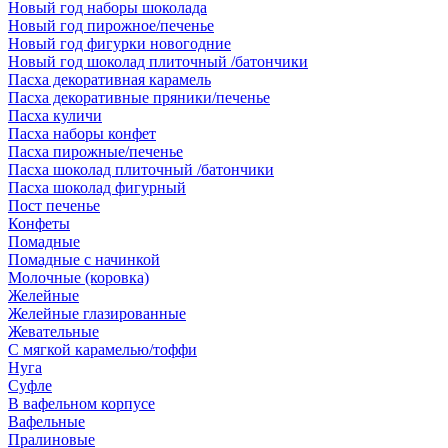
Новый год наборы шоколада
Новый год пирожное/печенье
Новый год фигурки новогодние
Новый год шоколад плиточный /батончики
Пасха декоративная карамель
Пасха декоративные пряники/печенье
Пасха куличи
Пасха наборы конфет
Пасха пирожные/печенье
Пасха шоколад плиточный /батончики
Пасха шоколад фигурный
Пост печенье
Конфеты
Помадные
Помадные с начинкой
Молочные (коровка)
Желейные
Желейные глазированные
Жевательные
С мягкой карамелью/тоффи
Нуга
Суфле
В вафельном корпусе
Вафельные
Пралиновые