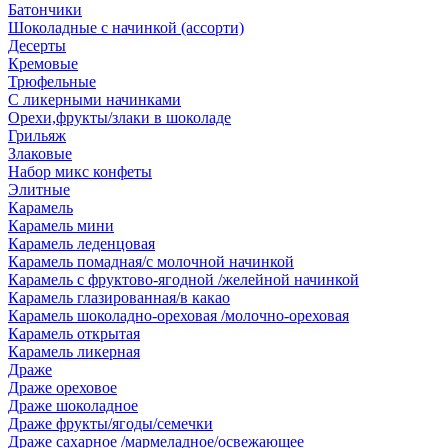
Батончики
Шоколадные с начинкой (ассорти)
Десерты
Кремовые
Трюфельные
С ликерными начинками
Орехи,фрукты/злаки в шоколаде
Грильяж
Злаковые
Набор микс конфеты
Элитные
Карамель
Карамель мини
Карамель леденцовая
Карамель помадная/с молочной начинкой
Карамель с фруктово-ягодной /желейной начинкой
Карамель глазированная/в какао
Карамель шоколадно-ореховая /молочно-ореховая
Карамель открытая
Карамель ликерная
Драже
Драже ореховое
Драже шоколадное
Драже фрукты/ягоды/семечки
Драже сахарное /мармеладное/освежающее