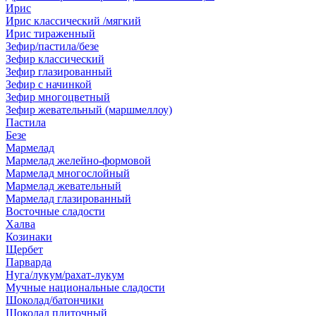
Ирис
Ирис классический /мягкий
Ирис тираженный
Зефир/пастила/безе
Зефир классический
Зефир глазированный
Зефир с начинкой
Зефир многоцветный
Зефир жевательный (маршмеллоу)
Пастила
Безе
Мармелад
Мармелад желейно-формовой
Мармелад многослойный
Мармелад жевательный
Мармелад глазированный
Восточные сладости
Халва
Козинаки
Щербет
Парварда
Нуга/лукум/рахат-лукум
Мучные национальные сладости
Шоколад/батончики
Шоколад плиточный