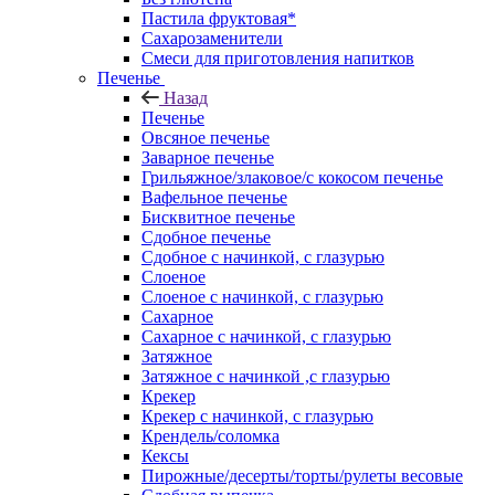
Пастила фруктовая*
Сахарозаменители
Смеси для приготовления напитков
Печенье
Назад
Печенье
Овсяное печенье
Заварное печенье
Грильяжное/злаковое/с кокосом печенье
Вафельное печенье
Бисквитное печенье
Сдобное печенье
Сдобное с начинкой, с глазурью
Слоеное
Слоеное с начинкой, с глазурью
Сахарное
Сахарное с начинкой, с глазурью
Затяжное
Затяжное с начинкой ,с глазурью
Крекер
Крекер с начинкой, с глазурью
Крендель/соломка
Кексы
Пирожные/десерты/торты/рулеты весовые