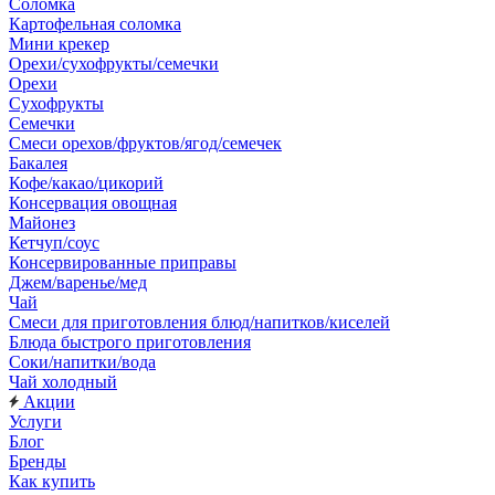
Соломка
Картофельная соломка
Мини крекер
Орехи/сухофрукты/семечки
Орехи
Сухофрукты
Семечки
Смеси орехов/фруктов/ягод/семечек
Бакалея
Кофе/какао/цикорий
Консервация овощная
Майонез
Кетчуп/соус
Консервированные приправы
Джем/варенье/мед
Чай
Смеси для приготовления блюд/напитков/киселей
Блюда быстрого приготовления
Соки/напитки/вода
Чай холодный
Акции
Услуги
Блог
Бренды
Как купить