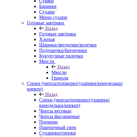
Сушки
Баранки
Сухари
Мини сухари
Готовые завтраки
Назад
Готовые завтраки
Хлопья
Шарики/звездочки/колечки
Подушечки/батончики
Кукурузные палочки
Мюсли
Назад
Мюсли
Гранола
Снеки (чипсы/попкорн/сухарики/крендельки/
крекер)
Назад
Снеки (чипсы/попкорн/сухарики/
крендельки/крекер)
Чипсы весовые
Чипсы фасованные
Попкорн
Пшеничный снек
Сухарики/гренки