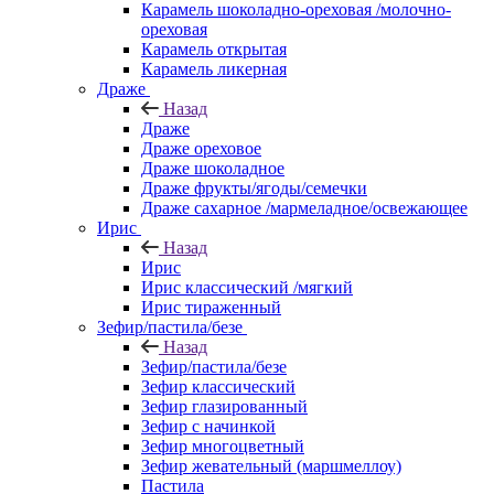
Карамель шоколадно-ореховая /молочно-
ореховая
Карамель открытая
Карамель ликерная
Драже
Назад
Драже
Драже ореховое
Драже шоколадное
Драже фрукты/ягоды/семечки
Драже сахарное /мармеладное/освежающее
Ирис
Назад
Ирис
Ирис классический /мягкий
Ирис тираженный
Зефир/пастила/безе
Назад
Зефир/пастила/безе
Зефир классический
Зефир глазированный
Зефир с начинкой
Зефир многоцветный
Зефир жевательный (маршмеллоу)
Пастила