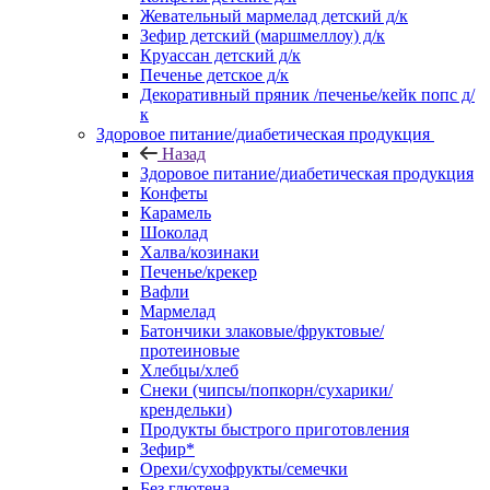
Жевательный мармелад детский д/к
Зефир детский (маршмеллоу) д/к
Круассан детский д/к
Печенье детское д/к
Декоративный пряник /печенье/кейк попс д/
к
Здоровое питание/диабетическая продукция
Назад
Здоровое питание/диабетическая продукция
Конфеты
Карамель
Шоколад
Халва/козинаки
Печенье/крекер
Вафли
Мармелад
Батончики злаковые/фруктовые/
протеиновые
Хлебцы/хлеб
Снеки (чипсы/попкорн/сухарики/
крендельки)
Продукты быстрого приготовления
Зефир*
Орехи/сухофрукты/семечки
Без глютена