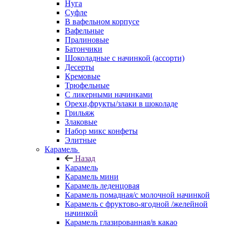
Нуга
Суфле
В вафельном корпусе
Вафельные
Пралиновые
Батончики
Шоколадные с начинкой (ассорти)
Десерты
Кремовые
Трюфельные
С ликерными начинками
Орехи,фрукты/злаки в шоколаде
Грильяж
Злаковые
Набор микс конфеты
Элитные
Карамель
Назад
Карамель
Карамель мини
Карамель леденцовая
Карамель помадная/с молочной начинкой
Карамель с фруктово-ягодной /желейной
начинкой
Карамель глазированная/в какао