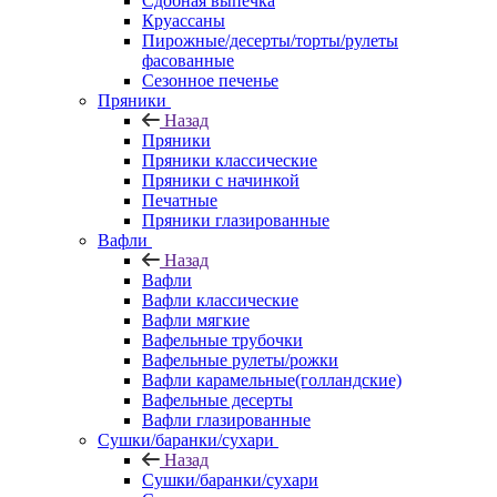
Сдобная выпечка
Круассаны
Пирожные/десерты/торты/рулеты
фасованные
Сезонное печенье
Пряники
Назад
Пряники
Пряники классические
Пряники с начинкой
Печатные
Пряники глазированные
Вафли
Назад
Вафли
Вафли классические
Вафли мягкие
Вафельные трубочки
Вафельные рулеты/рожки
Вафли карамельные(голландские)
Вафельные десерты
Вафли глазированные
Сушки/баранки/сухари
Назад
Сушки/баранки/сухари