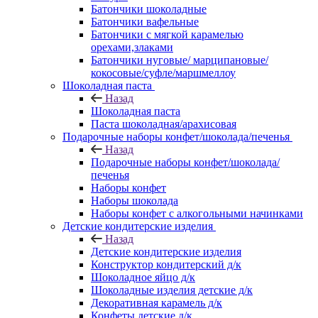
Батончики шоколадные
Батончики вафельные
Батончики с мягкой карамелью
орехами,злаками
Батончики нуговые/ марципановые/
кокосовые/суфле/маршмеллоу
Шоколадная паста
Назад
Шоколадная паста
Паста шоколадная/арахисовая
Подарочные наборы конфет/шоколада/печенья
Назад
Подарочные наборы конфет/шоколада/
печенья
Наборы конфет
Наборы шоколада
Наборы конфет с алкогольными начинками
Детские кондитерские изделия
Назад
Детские кондитерские изделия
Конструктор кондитерский д/к
Шоколадное яйцо д/к
Шоколадные изделия детские д/к
Декоративная карамель д/к
Конфеты детские д/к