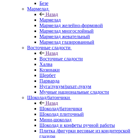
Безе
Мармелад
Назад
Мармелад
Мармелад желейно-формовой
Мармелад многослойный
Мармелад жевательный
Мармелад глазированный
Восточные сладости
Назад
Восточные сладости
Халва
Козинаки
Щербет
Парварда
Нуга/лукум/рахат-лукум
Мучные национальные сладости
Шоколад/батончики
Назад
Шоколад/батончики
Шоколад плиточный
Мини-шоколад
Шоколад и конфеты ручной работы
Плитка /фигурки весовые из кондитерской
глазури