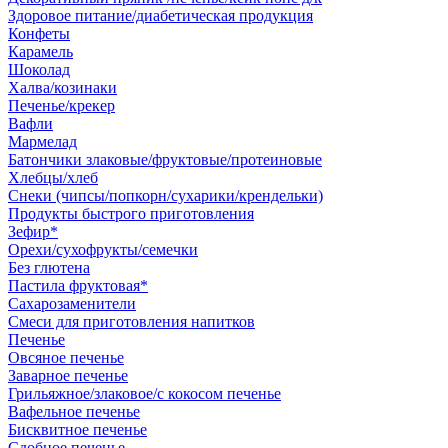
Здоровое питание/диабетическая продукция
Конфеты
Карамель
Шоколад
Халва/козинаки
Печенье/крекер
Вафли
Мармелад
Батончики злаковые/фруктовые/протеиновые
Хлебцы/хлеб
Снеки (чипсы/попкорн/сухарики/крендельки)
Продукты быстрого приготовления
Зефир*
Орехи/сухофрукты/семечки
Без глютена
Пастила фруктовая*
Сахарозаменители
Смеси для приготовления напитков
Печенье
Овсяное печенье
Заварное печенье
Грильяжное/злаковое/с кокосом печенье
Вафельное печенье
Бисквитное печенье
Сдобное печенье