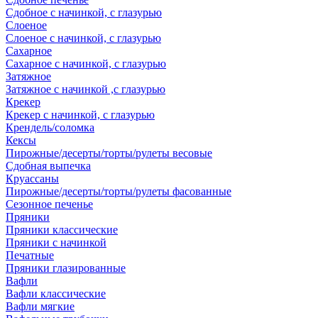
Сдобное с начинкой, с глазурью
Слоеное
Слоеное с начинкой, с глазурью
Сахарное
Сахарное с начинкой, с глазурью
Затяжное
Затяжное с начинкой ,с глазурью
Крекер
Крекер с начинкой, с глазурью
Крендель/соломка
Кексы
Пирожные/десерты/торты/рулеты весовые
Сдобная выпечка
Круассаны
Пирожные/десерты/торты/рулеты фасованные
Сезонное печенье
Пряники
Пряники классические
Пряники с начинкой
Печатные
Пряники глазированные
Вафли
Вафли классические
Вафли мягкие