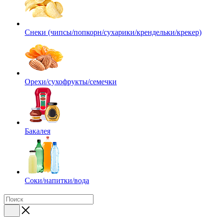
Снеки (чипсы/попкорн/сухарики/крендельки/крекер)
Орехи/сухофрукты/семечки
Бакалея
Соки/напитки/вода