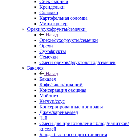
Снек сырный
Крендельки
Соломка
Картофельная соломка
Мини крекер
Орехи/сухофрукты/семечки
Назад
Орехи/сухофрукты/семечки
Орехи
Сухофрукты
Семечки
Смеси орехов/фруктов/ягод/семечек
Бакалея
Назад
Бакалея
Кофе/какао/цикорий
Консервация овощная
Майонез
Кетчуп/соус
Консервированные приправы
Джем/варенье/мед
Чай
Смеси для приготовления блюд/напитков/
киселей
Блюда быстрого приготовления