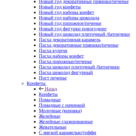
Новый год декоративные пряники/печенье
Новый год конфеты
Новый год наборы конфет
Новый год наборы шоколада
Новый год пирожное/печенье
Новый год фигурки новогодние
Новый год шоколад плиточный /батончики
Пасха декоративная карамель
Пасха декоративные пряники/печенье
Пасха куличи
Пасха наборы конфет
Пасха пирожные/печенье
Пасха шоколад плиточный /батончики
Пасха шоколад фигурный
Пост печенье
Конфеты
Назад
Конфеты
Помадные
Помадные с начинкой
Молочные (коровка)
Желейные
Желейные глазированные
Жевательные
С мягкой карамелью/тоффи