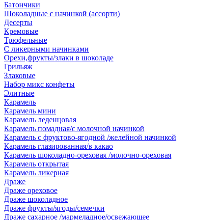
Батончики
Шоколадные с начинкой (ассорти)
Десерты
Кремовые
Трюфельные
С ликерными начинками
Орехи,фрукты/злаки в шоколаде
Грильяж
Злаковые
Набор микс конфеты
Элитные
Карамель
Карамель мини
Карамель леденцовая
Карамель помадная/с молочной начинкой
Карамель с фруктово-ягодной /желейной начинкой
Карамель глазированная/в какао
Карамель шоколадно-ореховая /молочно-ореховая
Карамель открытая
Карамель ликерная
Драже
Драже ореховое
Драже шоколадное
Драже фрукты/ягоды/семечки
Драже сахарное /мармеладное/освежающее