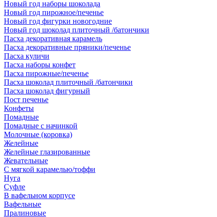
Новый год наборы шоколада
Новый год пирожное/печенье
Новый год фигурки новогодние
Новый год шоколад плиточный /батончики
Пасха декоративная карамель
Пасха декоративные пряники/печенье
Пасха куличи
Пасха наборы конфет
Пасха пирожные/печенье
Пасха шоколад плиточный /батончики
Пасха шоколад фигурный
Пост печенье
Конфеты
Помадные
Помадные с начинкой
Молочные (коровка)
Желейные
Желейные глазированные
Жевательные
С мягкой карамелью/тоффи
Нуга
Суфле
В вафельном корпусе
Вафельные
Пралиновые