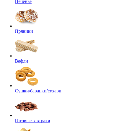
Печенье
Пряники
Вафли
Сушки/баранки/сухари
Готовые завтраки