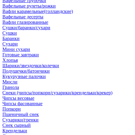
Вафельные трубочки
Вафельные рулеты/рожки
Вафли карамельные(голландские)
Вафельные десерты
Вафли глазированные
Сушки/баранки/сухари
Сушки
Баранки
Сухари
Мини сухари
Готовые завтраки
Хлопья
Шарики/звездочки/колечки
Подушечки/батончики
Кукурузные палочки
Мюсли
Гранола
Снеки (чипсы/попкорн/сухарики/крендельки/крекер)
Чипсы весовые
Чипсы фасованные
Попкорн
Пшеничный снек
Сухарики/гренки
Снек сырный
Крендельки