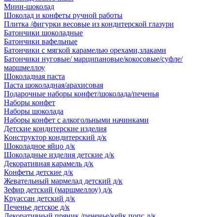
Мини-шоколад
Шоколад и конфеты ручной работы
Плитка /фигурки весовые из кондитерской глазури
Батончики шоколадные
Батончики вафельные
Батончики с мягкой карамелью орехами,злаками
Батончики нуговые/ марципановые/кокосовые/суфле/
маршмеллоу
Шоколадная паста
Паста шоколадная/арахисовая
Подарочные наборы конфет/шоколада/печенья
Наборы конфет
Наборы шоколада
Наборы конфет с алкогольными начинками
Детские кондитерские изделия
Конструктор кондитерский д/к
Шоколадное яйцо д/к
Шоколадные изделия детские д/к
Декоративная карамель д/к
Конфеты детские д/к
Жевательный мармелад детский д/к
Зефир детский (маршмеллоу) д/к
Круассан детский д/к
Печенье детское д/к
Декоративный пряник /печенье/кейк попс д/к