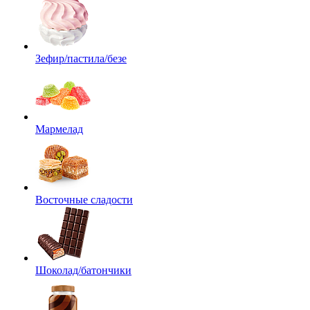
Зефир/пастила/безе
Мармелад
Восточные сладости
Шоколад/батончики