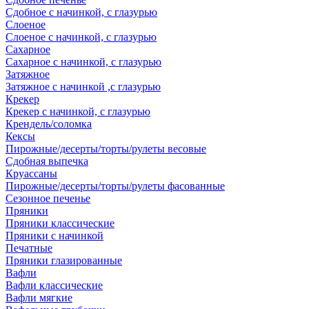
Сдобное с начинкой, с глазурью
Слоеное
Слоеное с начинкой, с глазурью
Сахарное
Сахарное с начинкой, с глазурью
Затяжное
Затяжное с начинкой ,с глазурью
Крекер
Крекер с начинкой, с глазурью
Крендель/соломка
Кексы
Пирожные/десерты/торты/рулеты весовые
Сдобная выпечка
Круассаны
Пирожные/десерты/торты/рулеты фасованные
Сезонное печенье
Пряники
Пряники классические
Пряники с начинкой
Печатные
Пряники глазированные
Вафли
Вафли классические
Вафли мягкие