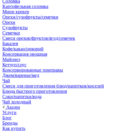
Соломка
Картофельная соломка
Мини крекер
Орехи/сухофрукты/семечки
Орехи
Сухофрукты
Семечки
Смеси орехов/фруктов/ягод/семечек
Бакалея
Кофе/какао/цикорий
Консервация овощная
Майонез
Кетчуп/соус
Консервированные приправы
Джем/варенье/мед
Чай
Смеси для приготовления блюд/напитков/киселей
Блюда быстрого приготовления
Соки/напитки/вода
Чай холодный
Акции
Услуги
Блог
Бренды
Как купить