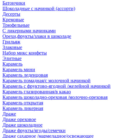
Батончики
Шоколадные с начинкой (ассорти)
Десерты
Кремовые
Трюфельные
С ликерными начинками
Орехи,фрукты/злаки в шоколаде
Грильяж
Злаковые
Набор микс конфеты
Элитные
Карамель
Карамель мини
Карамель леденцовая
Карамель помадная/с молочной начинкой
Карамель с фруктово-ягодной /желейной начинкой
Карамель глазированная/в какао
Карамель шоколадно-ореховая /молочно-ореховая
Карамель открытая
Карамель ликерная
Драже
Драже ореховое
Драже шоколадное
Драже фрукты/ягоды/семечки
Драже сахарное /мармеладное/освежающее