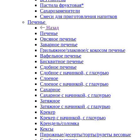
Пастила фруктовая*
Сахарозаменители
Смеси для приготовления напитков
Печенье
Назад
Печенье
Овсяное печенье
Заварное печенье
Грильяжное/злаковое/с кокосом печенье
Вафельное печенье
Бисквитное печенье
Сдобное печенье
Сдобное с начинкой, с глазурью
Слоеное
Слоеное с начинкой, с глазурью
Сахарное
Сахарное с начинкой, с глазурью
Затяжное
Затяжное с начинкой ,с глазурью
Крекер
Крекер с начинкой, с глазурью
Крендель/соломка
Кексы
Пирожные/десерты/торты/рулеты весовые