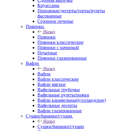
Сдобная выпечка
Круассаны
Пирожные/десерты/торты/рулеты
фасованные
Сезонное печенье
Пряники
Назад
Пряники
Пряники классические
Пряники с начинкой
Печатные
Пряники глазированные
Вафли
Назад
Вафли
Вафли классические
Вафли мягкие
Вафельные трубочки
Вафельные рулеты/рожки
Вафли карамельные(голландские)
Вафельные десерты
Вафли глазированные
Сушки/баранки/сухари
Назад
Сушки/баранки/сухари