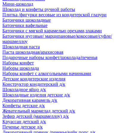
Мини-шоколад
Шоколад и конфеты ручной работы
Плитка /фигурки весовые из кондитерской глазури
Батончики шоколадные
Батончики вафельные
Батончики с мягкой карамелью орехами,злаками
Батончики нуговые/ марципановые/кокосовые/суфле/
маршмеллоу
Шоколадная паста
Паста шоколадная/арахисовая
Подарочные наборы конфет/шоколада/печенья
Наборы конфет
Наборы шоколада
Наборы конфет с алкогольными начинками
Детские кондитерские изделия
Конструктор кондитерский д/к
Шоколадное яйцо д/к
Шоколадные изделия детские д/к
Декоративная карамель д/к
Конфеты детские д/к
Жевательный мармелад детский д/к
Зефир детский (маршмеллоу) д/к
Круассан детский д/к
Печенье детское д/к
Декоративный пряник /печенье/кейк попс д/к