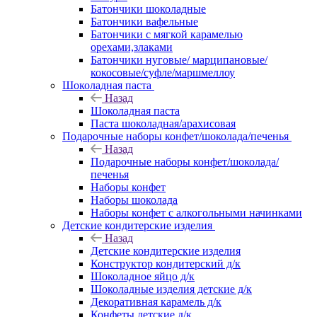
Батончики шоколадные
Батончики вафельные
Батончики с мягкой карамелью
орехами,злаками
Батончики нуговые/ марципановые/
кокосовые/суфле/маршмеллоу
Шоколадная паста
Назад
Шоколадная паста
Паста шоколадная/арахисовая
Подарочные наборы конфет/шоколада/печенья
Назад
Подарочные наборы конфет/шоколада/
печенья
Наборы конфет
Наборы шоколада
Наборы конфет с алкогольными начинками
Детские кондитерские изделия
Назад
Детские кондитерские изделия
Конструктор кондитерский д/к
Шоколадное яйцо д/к
Шоколадные изделия детские д/к
Декоративная карамель д/к
Конфеты детские д/к