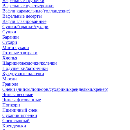
Вафельные трубочки
Вафельные рулеты/рожки
Вафли карамельные(голландские)
Вафельные десерты
Вафли глазированные
Сушки/баранки/сухари
Сушки
Баранки
Сухари
Мини сухари
Готовые завтраки
Хлопья
Шарики/звездочки/колечки
Подушечки/батончики
Кукурузные палочки
Мюсли
Гранола
Снеки (чипсы/попкорн/сухарики/крендельки/крекер)
Чипсы весовые
Чипсы фасованные
Попкорн
Пшеничный снек
Сухарики/гренки
Снек сырный
Крендельки