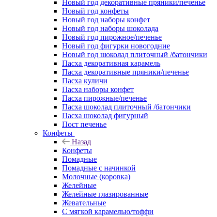
Новый год декоративные пряники/печенье
Новый год конфеты
Новый год наборы конфет
Новый год наборы шоколада
Новый год пирожное/печенье
Новый год фигурки новогодние
Новый год шоколад плиточный /батончики
Пасха декоративная карамель
Пасха декоративные пряники/печенье
Пасха куличи
Пасха наборы конфет
Пасха пирожные/печенье
Пасха шоколад плиточный /батончики
Пасха шоколад фигурный
Пост печенье
Конфеты
Назад
Конфеты
Помадные
Помадные с начинкой
Молочные (коровка)
Желейные
Желейные глазированные
Жевательные
С мягкой карамелью/тоффи