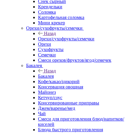
Снек сырный
Крендельки
Соломка
Картофельная соломка
Мини крекер
Орехи/сухофрукты/семечки
Назад
Орехи/сухофрукты/семечки
Орехи
Сухофрукты
Семечки
Смеси орехов/фруктов/ягод/семечек
Бакалея
Назад
Бакалея
Кофе/какао/цикорий
Консервация овощная
Майонез
Кетчуп/соус
Консервированные приправы
Джем/варенье/мед
Чай
Смеси для приготовления блюд/напитков/
киселей
Блюда быстрого приготовления