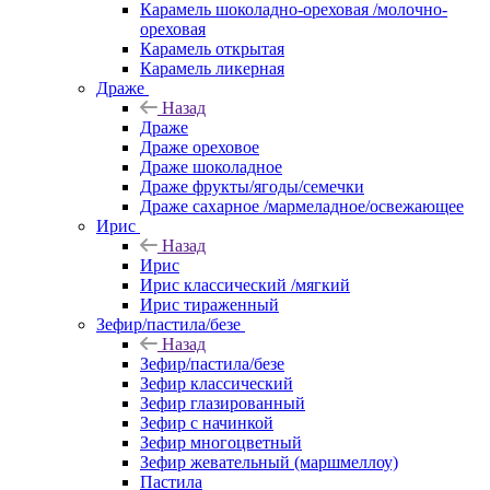
Карамель шоколадно-ореховая /молочно-
ореховая
Карамель открытая
Карамель ликерная
Драже
Назад
Драже
Драже ореховое
Драже шоколадное
Драже фрукты/ягоды/семечки
Драже сахарное /мармеладное/освежающее
Ирис
Назад
Ирис
Ирис классический /мягкий
Ирис тираженный
Зефир/пастила/безе
Назад
Зефир/пастила/безе
Зефир классический
Зефир глазированный
Зефир с начинкой
Зефир многоцветный
Зефир жевательный (маршмеллоу)
Пастила