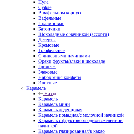
Нуга
Суфле
В вафельном корпусе
Вафельные
Пралиновые
Батончики
Шоколадные с начинкой (ассорти)
Десерты
Кремовые
Трюфельные
С ликерными начинками
Орехи,фрукты/злаки в шоколаде
Грильяж
Злаковые
Набор микс конфеты
Элитные
Карамель
Назад
Карамель
Карамель мини
Карамель леденцовая
Карамель помадная/с молочной начинкой
Карамель с фруктово-ягодной /желейной
начинкой
Карамель глазированная/в какао