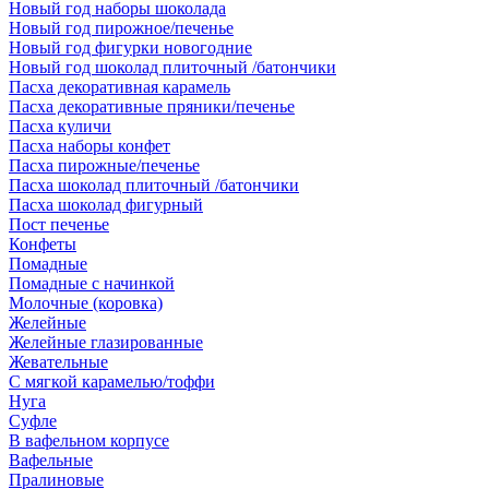
Новый год наборы шоколада
Новый год пирожное/печенье
Новый год фигурки новогодние
Новый год шоколад плиточный /батончики
Пасха декоративная карамель
Пасха декоративные пряники/печенье
Пасха куличи
Пасха наборы конфет
Пасха пирожные/печенье
Пасха шоколад плиточный /батончики
Пасха шоколад фигурный
Пост печенье
Конфеты
Помадные
Помадные с начинкой
Молочные (коровка)
Желейные
Желейные глазированные
Жевательные
С мягкой карамелью/тоффи
Нуга
Суфле
В вафельном корпусе
Вафельные
Пралиновые