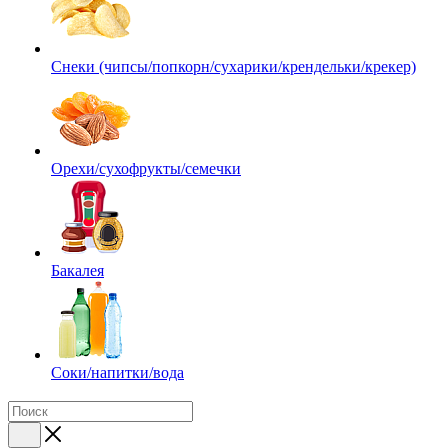
Снеки (чипсы/попкорн/сухарики/крендельки/крекер)
Орехи/сухофрукты/семечки
Бакалея
Соки/напитки/вода