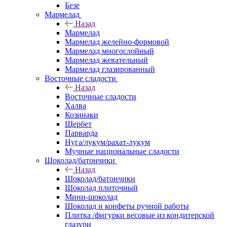
Безе
Мармелад
Назад
Мармелад
Мармелад желейно-формовой
Мармелад многослойный
Мармелад жевательный
Мармелад глазированный
Восточные сладости
Назад
Восточные сладости
Халва
Козинаки
Щербет
Парварда
Нуга/лукум/рахат-лукум
Мучные национальные сладости
Шоколад/батончики
Назад
Шоколад/батончики
Шоколад плиточный
Мини-шоколад
Шоколад и конфеты ручной работы
Плитка /фигурки весовые из кондитерской
глазури