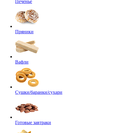
Печенье
Пряники
Вафли
Сушки/баранки/сухари
Готовые завтраки