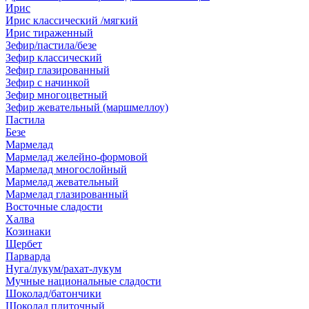
Ирис
Ирис классический /мягкий
Ирис тираженный
Зефир/пастила/безе
Зефир классический
Зефир глазированный
Зефир с начинкой
Зефир многоцветный
Зефир жевательный (маршмеллоу)
Пастила
Безе
Мармелад
Мармелад желейно-формовой
Мармелад многослойный
Мармелад жевательный
Мармелад глазированный
Восточные сладости
Халва
Козинаки
Щербет
Парварда
Нуга/лукум/рахат-лукум
Мучные национальные сладости
Шоколад/батончики
Шоколад плиточный