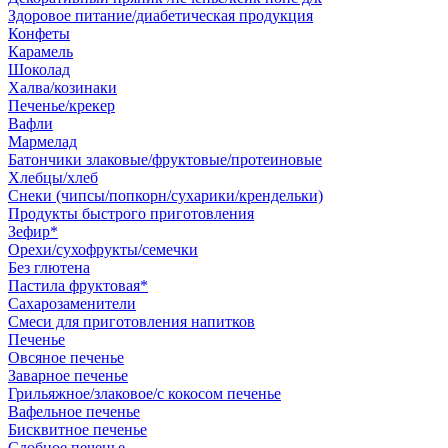
Здоровое питание/диабетическая продукция
Конфеты
Карамель
Шоколад
Халва/козинаки
Печенье/крекер
Вафли
Мармелад
Батончики злаковые/фруктовые/протеиновые
Хлебцы/хлеб
Снеки (чипсы/попкорн/сухарики/крендельки)
Продукты быстрого приготовления
Зефир*
Орехи/сухофрукты/семечки
Без глютена
Пастила фруктовая*
Сахарозаменители
Смеси для приготовления напитков
Печенье
Овсяное печенье
Заварное печенье
Грильяжное/злаковое/с кокосом печенье
Вафельное печенье
Бисквитное печенье
Сдобное печенье