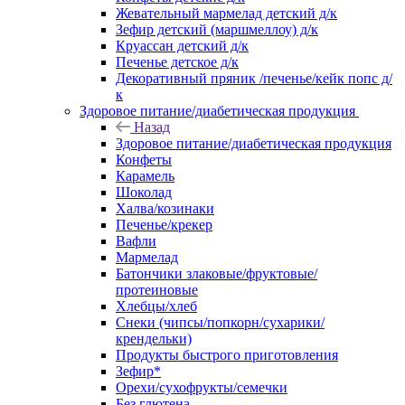
Жевательный мармелад детский д/к
Зефир детский (маршмеллоу) д/к
Круассан детский д/к
Печенье детское д/к
Декоративный пряник /печенье/кейк попс д/
к
Здоровое питание/диабетическая продукция
Назад
Здоровое питание/диабетическая продукция
Конфеты
Карамель
Шоколад
Халва/козинаки
Печенье/крекер
Вафли
Мармелад
Батончики злаковые/фруктовые/
протеиновые
Хлебцы/хлеб
Снеки (чипсы/попкорн/сухарики/
крендельки)
Продукты быстрого приготовления
Зефир*
Орехи/сухофрукты/семечки
Без глютена