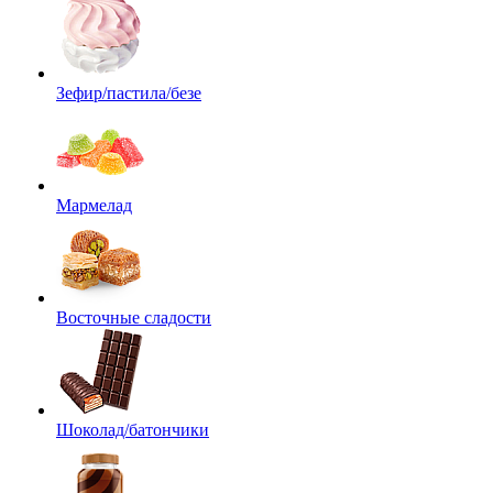
Зефир/пастила/безе
Мармелад
Восточные сладости
Шоколад/батончики