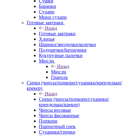
Сушки
Баранки
Сухари
Мини сухари
Готовые завтраки
Назад
Готовые завтраки
Хлопья
Шарики/звездочки/колечки
Подушечки/батончики
Кукурузные палочки
Мюсли
Назад
Мюсли
Гранола
Снеки (чипсы/попкорн/сухарики/крендельки/
крекер)
Назад
Снеки (чипсы/попкорн/сухарики/
крендельки/крекер)
Чипсы весовые
Чипсы фасованные
Попкорн
Пшеничный снек
Сухарики/гренки