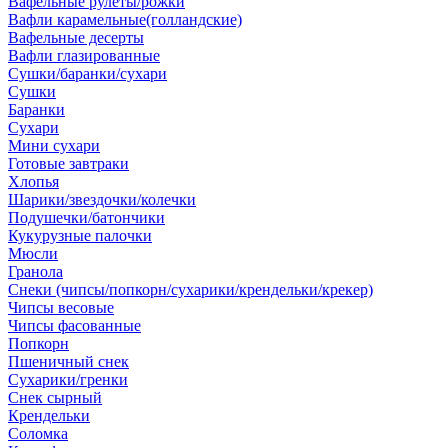
Вафельные рулеты/рожки
Вафли карамельные(голландские)
Вафельные десерты
Вафли глазированные
Сушки/баранки/сухари
Сушки
Баранки
Сухари
Мини сухари
Готовые завтраки
Хлопья
Шарики/звездочки/колечки
Подушечки/батончики
Кукурузные палочки
Мюсли
Гранола
Снеки (чипсы/попкорн/сухарики/крендельки/крекер)
Чипсы весовые
Чипсы фасованные
Попкорн
Пшеничный снек
Сухарики/гренки
Снек сырный
Крендельки
Соломка