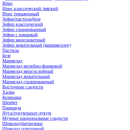
Ирис
Ирис классический /мягкий
Ирис тираженный
Зефир/пастила/безе
Зефир классический
Зефир глазированный
Зефир с начинкой
Зефир многоцветный
Зефир жевательный (маршмеллоу)
Пастила
Безе
Мармелад
Мармелад желейно-формовой
Мармелад многослойный
Мармелад жевательный
Мармелад глазированный
Восточные сладости
Халва
Козинаки
Щербет
Парварда
Нуга/лукум/рахат-лукум
Мучные национальные сладости
Шоколад/батончики
Шоколад плиточный