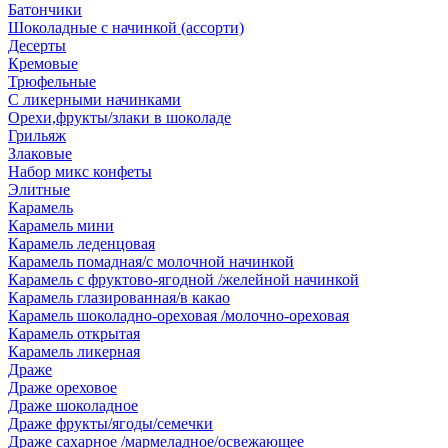
Батончики
Шоколадные с начинкой (ассорти)
Десерты
Кремовые
Трюфельные
С ликерными начинками
Орехи,фрукты/злаки в шоколаде
Грильяж
Злаковые
Набор микс конфеты
Элитные
Карамель
Карамель мини
Карамель леденцовая
Карамель помадная/с молочной начинкой
Карамель с фруктово-ягодной /желейной начинкой
Карамель глазированная/в какао
Карамель шоколадно-ореховая /молочно-ореховая
Карамель открытая
Карамель ликерная
Драже
Драже ореховое
Драже шоколадное
Драже фрукты/ягоды/семечки
Драже сахарное /мармеладное/освежающее