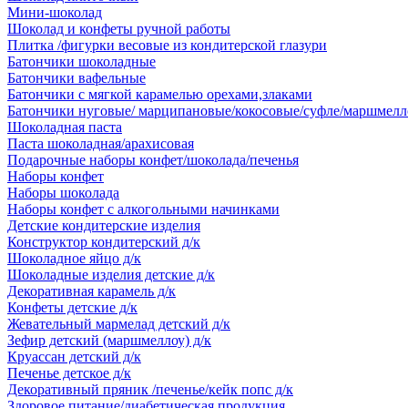
Мини-шоколад
Шоколад и конфеты ручной работы
Плитка /фигурки весовые из кондитерской глазури
Батончики шоколадные
Батончики вафельные
Батончики с мягкой карамелью орехами,злаками
Батончики нуговые/ марципановые/кокосовые/суфле/маршмелл
Шоколадная паста
Паста шоколадная/арахисовая
Подарочные наборы конфет/шоколада/печенья
Наборы конфет
Наборы шоколада
Наборы конфет с алкогольными начинками
Детские кондитерские изделия
Конструктор кондитерский д/к
Шоколадное яйцо д/к
Шоколадные изделия детские д/к
Декоративная карамель д/к
Конфеты детские д/к
Жевательный мармелад детский д/к
Зефир детский (маршмеллоу) д/к
Круассан детский д/к
Печенье детское д/к
Декоративный пряник /печенье/кейк попс д/к
Здоровое питание/диабетическая продукция