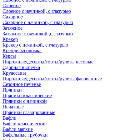
Слоеное
Слоеное с начинкой, с глазурью
Сахарное
Сахарное с начинкой, с глазурью
Затяжное
Затяжное с начинкой ,с глазурью
Крекер
Крекер с начинкой, с глазурью
Крендель/соломка
Кексы
Пирожные/десерты/торты/рулеты весовые
Сдобная выпечка
Круассаны
Пирожные/десерты/торты/рулеты фасованные
Сезонное печенье
Пряники
Пряники классические
Пряники с начинкой
Печатные
Пряники глазированные
Вафли
Вафли классические
Вафли мягкие
Вафельные трубочки