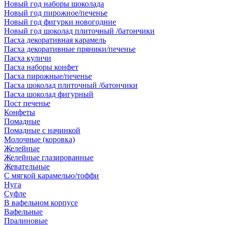
Новый год наборы шоколада
Новый год пирожное/печенье
Новый год фигурки новогодние
Новый год шоколад плиточный /батончики
Пасха декоративная карамель
Пасха декоративные пряники/печенье
Пасха куличи
Пасха наборы конфет
Пасха пирожные/печенье
Пасха шоколад плиточный /батончики
Пасха шоколад фигурный
Пост печенье
Конфеты
Помадные
Помадные с начинкой
Молочные (коровка)
Желейные
Желейные глазированные
Жевательные
С мягкой карамелью/тоффи
Нуга
Суфле
В вафельном корпусе
Вафельные
Пралиновые