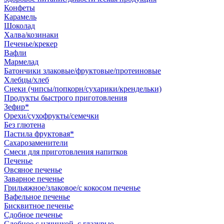
Конфеты
Карамель
Шоколад
Халва/козинаки
Печенье/крекер
Вафли
Мармелад
Батончики злаковые/фруктовые/протеиновые
Хлебцы/хлеб
Снеки (чипсы/попкорн/сухарики/крендельки)
Продукты быстрого приготовления
Зефир*
Орехи/сухофрукты/семечки
Без глютена
Пастила фруктовая*
Сахарозаменители
Смеси для приготовления напитков
Печенье
Овсяное печенье
Заварное печенье
Грильяжное/злаковое/с кокосом печенье
Вафельное печенье
Бисквитное печенье
Сдобное печенье
Сдобное с начинкой, с глазурью