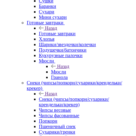
Сушки
Баранки
Сухари
Мини сухари
Готовые завтраки
Назад
Готовые завтраки
Хлопья
Шарики/звездочки/колечки
Подушечки/батончики
Кукурузные палочки
Мюсли
Назад
Мюсли
Гранола
Снеки (чипсы/попкорн/сухарики/крендельки/
крекер)
Назад
Снеки (чипсы/попкорн/сухарики/
крендельки/крекер)
Чипсы весовые
Чипсы фасованные
Попкорн
Пшеничный снек
Сухарики/гренки