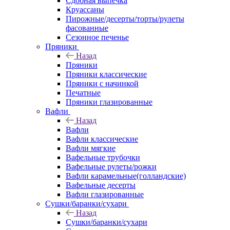
Сдобная выпечка
Круассаны
Пирожные/десерты/торты/рулеты
фасованные
Сезонное печенье
Пряники
Назад
Пряники
Пряники классические
Пряники с начинкой
Печатные
Пряники глазированные
Вафли
Назад
Вафли
Вафли классические
Вафли мягкие
Вафельные трубочки
Вафельные рулеты/рожки
Вафли карамельные(голландские)
Вафельные десерты
Вафли глазированные
Сушки/баранки/сухари
Назад
Сушки/баранки/сухари