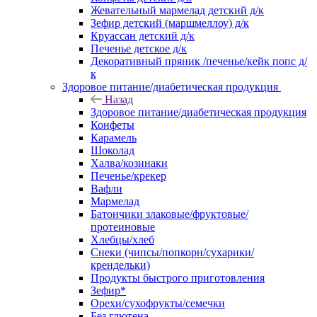
Жевательный мармелад детский д/к
Зефир детский (маршмеллоу) д/к
Круассан детский д/к
Печенье детское д/к
Декоративный пряник /печенье/кейк попс д/
к
Здоровое питание/диабетическая продукция
Назад
Здоровое питание/диабетическая продукция
Конфеты
Карамель
Шоколад
Халва/козинаки
Печенье/крекер
Вафли
Мармелад
Батончики злаковые/фруктовые/
протеиновые
Хлебцы/хлеб
Снеки (чипсы/попкорн/сухарики/
крендельки)
Продукты быстрого приготовления
Зефир*
Орехи/сухофрукты/семечки
Без глютена