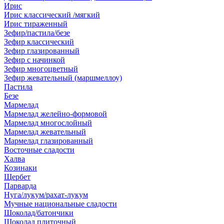
Ирис
Ирис классический /мягкий
Ирис тираженный
Зефир/пастила/безе
Зефир классический
Зефир глазированный
Зефир с начинкой
Зефир многоцветный
Зефир жевательный (маршмеллоу)
Пастила
Безе
Мармелад
Мармелад желейно-формовой
Мармелад многослойный
Мармелад жевательный
Мармелад глазированный
Восточные сладости
Халва
Козинаки
Щербет
Парварда
Нуга/лукум/рахат-лукум
Мучные национальные сладости
Шоколад/батончики
Шоколад плиточный