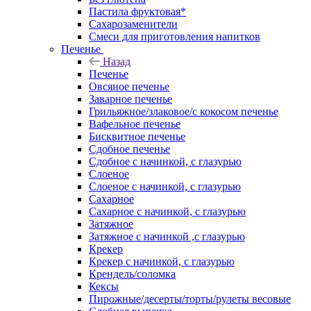
Пастила фруктовая*
Сахарозаменители
Смеси для приготовления напитков
Печенье
Назад
Печенье
Овсяное печенье
Заварное печенье
Грильяжное/злаковое/с кокосом печенье
Вафельное печенье
Бисквитное печенье
Сдобное печенье
Сдобное с начинкой, с глазурью
Слоеное
Слоеное с начинкой, с глазурью
Сахарное
Сахарное с начинкой, с глазурью
Затяжное
Затяжное с начинкой ,с глазурью
Крекер
Крекер с начинкой, с глазурью
Крендель/соломка
Кексы
Пирожные/десерты/торты/рулеты весовые