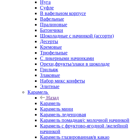
Нуга
Суфле
В вафельном корпусе
Вафельные
Пралиновые
Батончики
Шоколадные с начинкой (ассорти)
Десерты
Кремовые
Трюфельные
С ликерными начинками
Орехи,фрукты/злаки в шоколаде
Грильяж
Злаковые
Набор микс конфеты
Элитные
Карамель
Назад
Карамель
Карамель мини
Карамель леденцовая
Карамель помадная/с молочной начинкой
Карамель с фруктово-ягодной /желейной
начинкой
Карамель глазированная/в какао