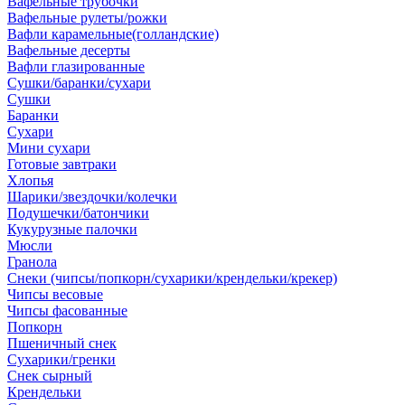
Вафельные трубочки
Вафельные рулеты/рожки
Вафли карамельные(голландские)
Вафельные десерты
Вафли глазированные
Сушки/баранки/сухари
Сушки
Баранки
Сухари
Мини сухари
Готовые завтраки
Хлопья
Шарики/звездочки/колечки
Подушечки/батончики
Кукурузные палочки
Мюсли
Гранола
Снеки (чипсы/попкорн/сухарики/крендельки/крекер)
Чипсы весовые
Чипсы фасованные
Попкорн
Пшеничный снек
Сухарики/гренки
Снек сырный
Крендельки