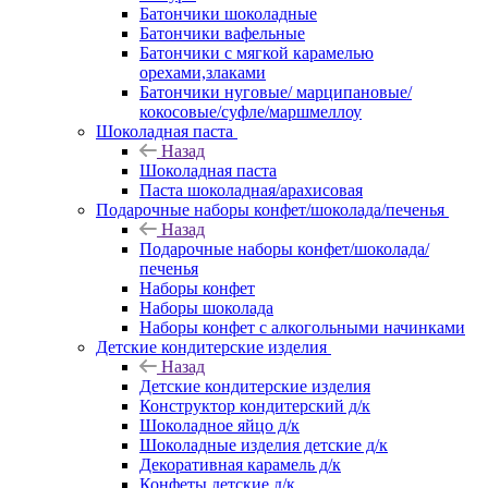
Батончики шоколадные
Батончики вафельные
Батончики с мягкой карамелью
орехами,злаками
Батончики нуговые/ марципановые/
кокосовые/суфле/маршмеллоу
Шоколадная паста
Назад
Шоколадная паста
Паста шоколадная/арахисовая
Подарочные наборы конфет/шоколада/печенья
Назад
Подарочные наборы конфет/шоколада/
печенья
Наборы конфет
Наборы шоколада
Наборы конфет с алкогольными начинками
Детские кондитерские изделия
Назад
Детские кондитерские изделия
Конструктор кондитерский д/к
Шоколадное яйцо д/к
Шоколадные изделия детские д/к
Декоративная карамель д/к
Конфеты детские д/к