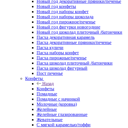
Новый год декоративные пряники/печенье
Новый год конфеты
Новый год наборы конфет
Новый год наборы шоколада
Новый год пирожное/печенье
Новый год фигурки новогодние
Новый год шоколад плиточный /батончики
Пасха декоративная карамель
Пасха декоративные пряники/печенье
Пасха куличи
Пасха наборы конфет
Пасха пирожные/печенье
Пасха шоколад плиточный /батончики
Пасха шоколад фигурный
Пост печенье
Конфеты
Назад
Конфеты
Помадные
Помадные с начинкой
Молочные (коровка)
Желейные
Желейные глазированные
Жевательные
С мягкой карамелью/тоффи