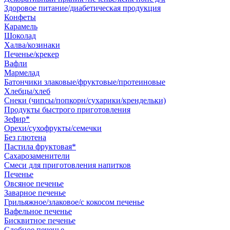
Здоровое питание/диабетическая продукция
Конфеты
Карамель
Шоколад
Халва/козинаки
Печенье/крекер
Вафли
Мармелад
Батончики злаковые/фруктовые/протеиновые
Хлебцы/хлеб
Снеки (чипсы/попкорн/сухарики/крендельки)
Продукты быстрого приготовления
Зефир*
Орехи/сухофрукты/семечки
Без глютена
Пастила фруктовая*
Сахарозаменители
Смеси для приготовления напитков
Печенье
Овсяное печенье
Заварное печенье
Грильяжное/злаковое/с кокосом печенье
Вафельное печенье
Бисквитное печенье
Сдобное печенье