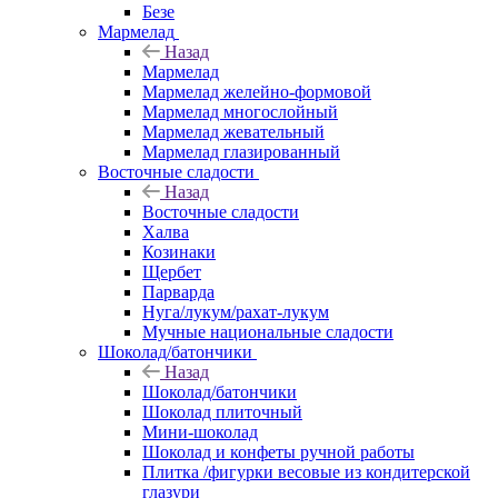
Безе
Мармелад
Назад
Мармелад
Мармелад желейно-формовой
Мармелад многослойный
Мармелад жевательный
Мармелад глазированный
Восточные сладости
Назад
Восточные сладости
Халва
Козинаки
Щербет
Парварда
Нуга/лукум/рахат-лукум
Мучные национальные сладости
Шоколад/батончики
Назад
Шоколад/батончики
Шоколад плиточный
Мини-шоколад
Шоколад и конфеты ручной работы
Плитка /фигурки весовые из кондитерской
глазури