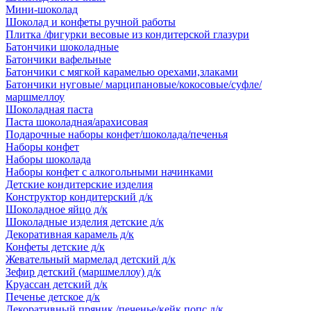
Мини-шоколад
Шоколад и конфеты ручной работы
Плитка /фигурки весовые из кондитерской глазури
Батончики шоколадные
Батончики вафельные
Батончики с мягкой карамелью орехами,злаками
Батончики нуговые/ марципановые/кокосовые/суфле/
маршмеллоу
Шоколадная паста
Паста шоколадная/арахисовая
Подарочные наборы конфет/шоколада/печенья
Наборы конфет
Наборы шоколада
Наборы конфет с алкогольными начинками
Детские кондитерские изделия
Конструктор кондитерский д/к
Шоколадное яйцо д/к
Шоколадные изделия детские д/к
Декоративная карамель д/к
Конфеты детские д/к
Жевательный мармелад детский д/к
Зефир детский (маршмеллоу) д/к
Круассан детский д/к
Печенье детское д/к
Декоративный пряник /печенье/кейк попс д/к