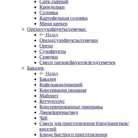
Снек сырный
Крендельки
Соломка
Картофельная соломка
Мини крекер
Орехи/сухофрукты/семечки
Назад
Орехи/сухофрукты/семечки
Орехи
Сухофрукты
Семечки
Смеси орехов/фруктов/ягод/семечек
Бакалея
Назад
Бакалея
Кофе/какао/цикорий
Консервация овощная
Майонез
Кетчуп/соус
Консервированные приправы
Джем/варенье/мед
Чай
Смеси для приготовления блюд/напитков/
киселей
Блюда быстрого приготовления