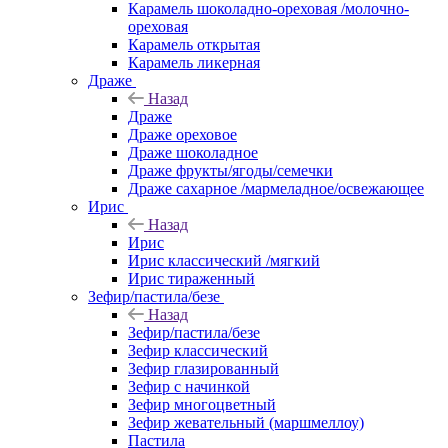
Карамель шоколадно-ореховая /молочно-
ореховая
Карамель открытая
Карамель ликерная
Драже
Назад
Драже
Драже ореховое
Драже шоколадное
Драже фрукты/ягоды/семечки
Драже сахарное /мармеладное/освежающее
Ирис
Назад
Ирис
Ирис классический /мягкий
Ирис тираженный
Зефир/пастила/безе
Назад
Зефир/пастила/безе
Зефир классический
Зефир глазированный
Зефир с начинкой
Зефир многоцветный
Зефир жевательный (маршмеллоу)
Пастила