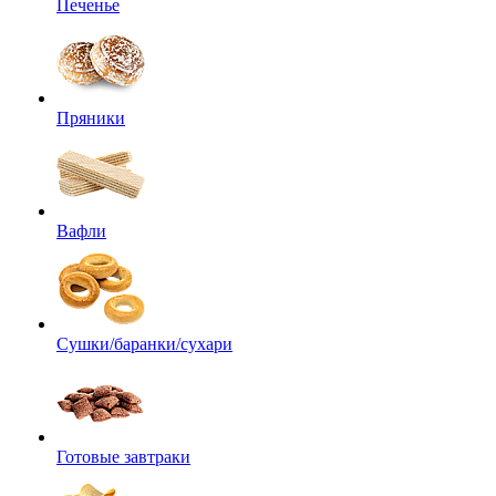
Печенье
Пряники
Вафли
Сушки/баранки/сухари
Готовые завтраки