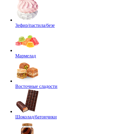
Зефир/пастила/безе
Мармелад
Восточные сладости
Шоколад/батончики