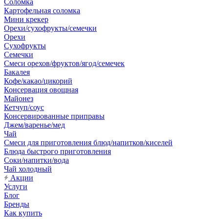
Соломка
Картофельная соломка
Мини крекер
Орехи/сухофрукты/семечки
Орехи
Сухофрукты
Семечки
Смеси орехов/фруктов/ягод/семечек
Бакалея
Кофе/какао/цикорий
Консервация овощная
Майонез
Кетчуп/соус
Консервированные приправы
Джем/варенье/мед
Чай
Смеси для приготовления блюд/напитков/киселей
Блюда быстрого приготовления
Соки/напитки/вода
Чай холодный
Акции
Услуги
Блог
Бренды
Как купить