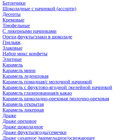
Батончики
Шоколадные с начинкой (ассорти)
Десерты
Кремовые
Трюфельные
С ликерными начинками
Орехи,фрукты/злаки в шоколаде
Грильяж
Злаковые
Набор микс конфеты
Элитные
Карамель
Карамель мини
Карамель леденцовая
Карамель помадная/с молочной начинкой
Карамель с фруктово-ягодной /желейной начинкой
Карамель глазированная/в какао
Карамель шоколадно-ореховая /молочно-ореховая
Карамель открытая
Карамель ликерная
Драже
Драже ореховое
Драже шоколадное
Драже фрукты/ягоды/семечки
Драже сахарное /мармеладное/освежающее