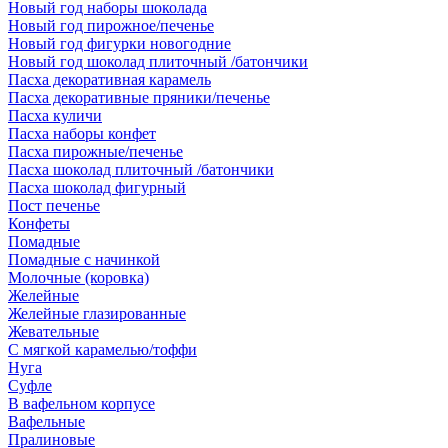
Новый год наборы шоколада
Новый год пирожное/печенье
Новый год фигурки новогодние
Новый год шоколад плиточный /батончики
Пасха декоративная карамель
Пасха декоративные пряники/печенье
Пасха куличи
Пасха наборы конфет
Пасха пирожные/печенье
Пасха шоколад плиточный /батончики
Пасха шоколад фигурный
Пост печенье
Конфеты
Помадные
Помадные с начинкой
Молочные (коровка)
Желейные
Желейные глазированные
Жевательные
С мягкой карамелью/тоффи
Нуга
Суфле
В вафельном корпусе
Вафельные
Пралиновые