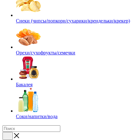
Снеки (чипсы/попкорн/сухарики/крендельки/крекер)
Орехи/сухофрукты/семечки
Бакалея
Соки/напитки/вода