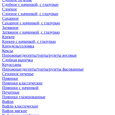
Сдобное с начинкой, с глазурью
Слоеное
Слоеное с начинкой, с глазурью
Сахарное
Сахарное с начинкой, с глазурью
Затяжное
Затяжное с начинкой ,с глазурью
Крекер
Крекер с начинкой, с глазурью
Крендель/соломка
Кексы
Пирожные/десерты/торты/рулеты весовые
Сдобная выпечка
Круассаны
Пирожные/десерты/торты/рулеты фасованные
Сезонное печенье
Пряники
Пряники классические
Пряники с начинкой
Печатные
Пряники глазированные
Вафли
Вафли классические
Вафли мягкие