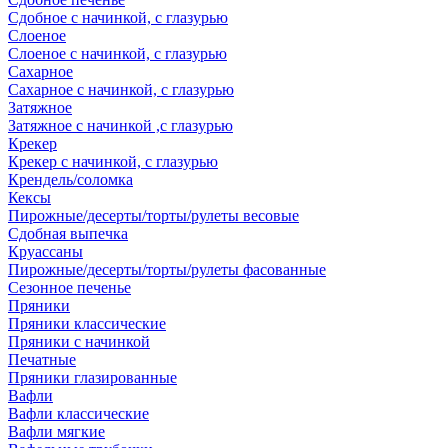
Сдобное с начинкой, с глазурью
Слоеное
Слоеное с начинкой, с глазурью
Сахарное
Сахарное с начинкой, с глазурью
Затяжное
Затяжное с начинкой ,с глазурью
Крекер
Крекер с начинкой, с глазурью
Крендель/соломка
Кексы
Пирожные/десерты/торты/рулеты весовые
Сдобная выпечка
Круассаны
Пирожные/десерты/торты/рулеты фасованные
Сезонное печенье
Пряники
Пряники классические
Пряники с начинкой
Печатные
Пряники глазированные
Вафли
Вафли классические
Вафли мягкие