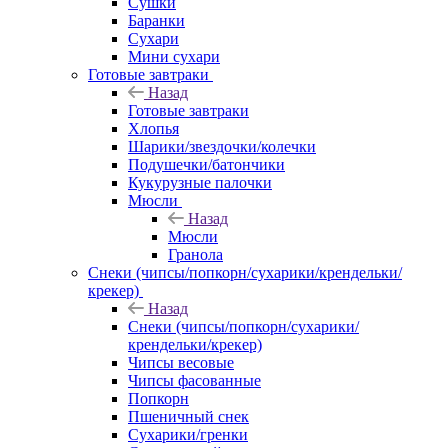
Сушки
Баранки
Сухари
Мини сухари
Готовые завтраки
Назад
Готовые завтраки
Хлопья
Шарики/звездочки/колечки
Подушечки/батончики
Кукурузные палочки
Мюсли
Назад
Мюсли
Гранола
Снеки (чипсы/попкорн/сухарики/крендельки/
крекер)
Назад
Снеки (чипсы/попкорн/сухарики/
крендельки/крекер)
Чипсы весовые
Чипсы фасованные
Попкорн
Пшеничный снек
Сухарики/гренки