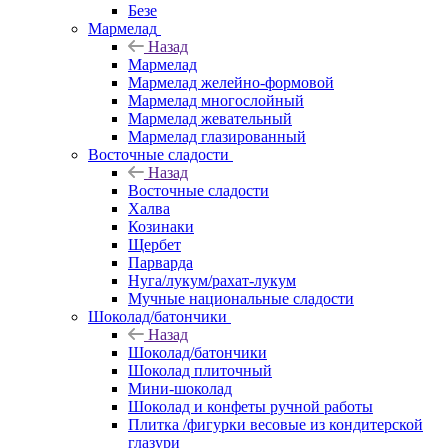
Безе
Мармелад
Назад
Мармелад
Мармелад желейно-формовой
Мармелад многослойный
Мармелад жевательный
Мармелад глазированный
Восточные сладости
Назад
Восточные сладости
Халва
Козинаки
Щербет
Парварда
Нуга/лукум/рахат-лукум
Мучные национальные сладости
Шоколад/батончики
Назад
Шоколад/батончики
Шоколад плиточный
Мини-шоколад
Шоколад и конфеты ручной работы
Плитка /фигурки весовые из кондитерской
глазури