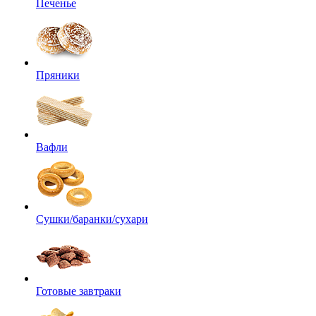
Печенье
Пряники
Вафли
Сушки/баранки/сухари
Готовые завтраки