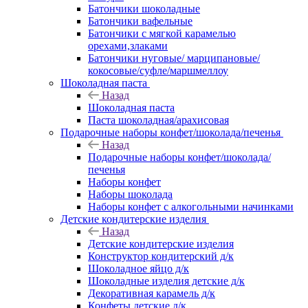
Батончики шоколадные
Батончики вафельные
Батончики с мягкой карамелью
орехами,злаками
Батончики нуговые/ марципановые/
кокосовые/суфле/маршмеллоу
Шоколадная паста
Назад
Шоколадная паста
Паста шоколадная/арахисовая
Подарочные наборы конфет/шоколада/печенья
Назад
Подарочные наборы конфет/шоколада/
печенья
Наборы конфет
Наборы шоколада
Наборы конфет с алкогольными начинками
Детские кондитерские изделия
Назад
Детские кондитерские изделия
Конструктор кондитерский д/к
Шоколадное яйцо д/к
Шоколадные изделия детские д/к
Декоративная карамель д/к
Конфеты детские д/к