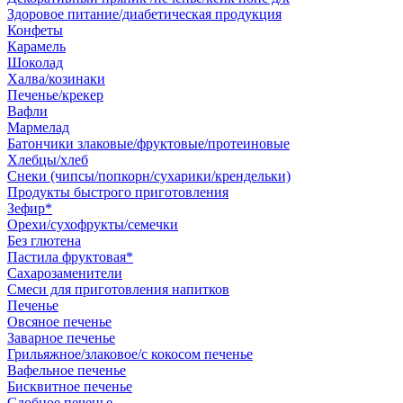
Здоровое питание/диабетическая продукция
Конфеты
Карамель
Шоколад
Халва/козинаки
Печенье/крекер
Вафли
Мармелад
Батончики злаковые/фруктовые/протеиновые
Хлебцы/хлеб
Снеки (чипсы/попкорн/сухарики/крендельки)
Продукты быстрого приготовления
Зефир*
Орехи/сухофрукты/семечки
Без глютена
Пастила фруктовая*
Сахарозаменители
Смеси для приготовления напитков
Печенье
Овсяное печенье
Заварное печенье
Грильяжное/злаковое/с кокосом печенье
Вафельное печенье
Бисквитное печенье
Сдобное печенье