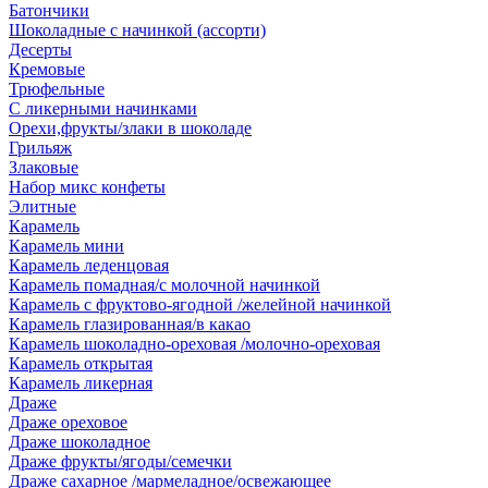
Батончики
Шоколадные с начинкой (ассорти)
Десерты
Кремовые
Трюфельные
С ликерными начинками
Орехи,фрукты/злаки в шоколаде
Грильяж
Злаковые
Набор микс конфеты
Элитные
Карамель
Карамель мини
Карамель леденцовая
Карамель помадная/с молочной начинкой
Карамель с фруктово-ягодной /желейной начинкой
Карамель глазированная/в какао
Карамель шоколадно-ореховая /молочно-ореховая
Карамель открытая
Карамель ликерная
Драже
Драже ореховое
Драже шоколадное
Драже фрукты/ягоды/семечки
Драже сахарное /мармеладное/освежающее