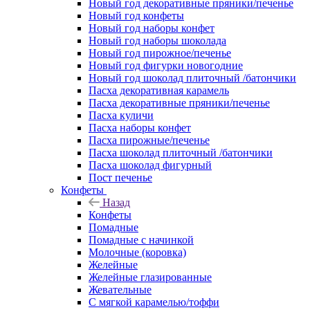
Новый год декоративные пряники/печенье
Новый год конфеты
Новый год наборы конфет
Новый год наборы шоколада
Новый год пирожное/печенье
Новый год фигурки новогодние
Новый год шоколад плиточный /батончики
Пасха декоративная карамель
Пасха декоративные пряники/печенье
Пасха куличи
Пасха наборы конфет
Пасха пирожные/печенье
Пасха шоколад плиточный /батончики
Пасха шоколад фигурный
Пост печенье
Конфеты
Назад
Конфеты
Помадные
Помадные с начинкой
Молочные (коровка)
Желейные
Желейные глазированные
Жевательные
С мягкой карамелью/тоффи