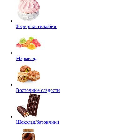
Зефир/пастила/безе
Мармелад
Восточные сладости
Шоколад/батончики