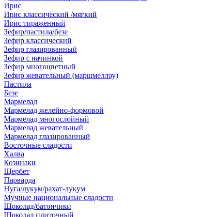
Ирис
Ирис классический /мягкий
Ирис тираженный
Зефир/пастила/безе
Зефир классический
Зефир глазированный
Зефир с начинкой
Зефир многоцветный
Зефир жевательный (маршмеллоу)
Пастила
Безе
Мармелад
Мармелад желейно-формовой
Мармелад многослойный
Мармелад жевательный
Мармелад глазированный
Восточные сладости
Халва
Козинаки
Щербет
Парварда
Нуга/лукум/рахат-лукум
Мучные национальные сладости
Шоколад/батончики
Шоколад плиточный