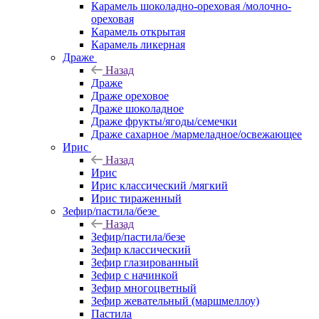
Карамель шоколадно-ореховая /молочно-
ореховая
Карамель открытая
Карамель ликерная
Драже
Назад
Драже
Драже ореховое
Драже шоколадное
Драже фрукты/ягоды/семечки
Драже сахарное /мармеладное/освежающее
Ирис
Назад
Ирис
Ирис классический /мягкий
Ирис тираженный
Зефир/пастила/безе
Назад
Зефир/пастила/безе
Зефир классический
Зефир глазированный
Зефир с начинкой
Зефир многоцветный
Зефир жевательный (маршмеллоу)
Пастила