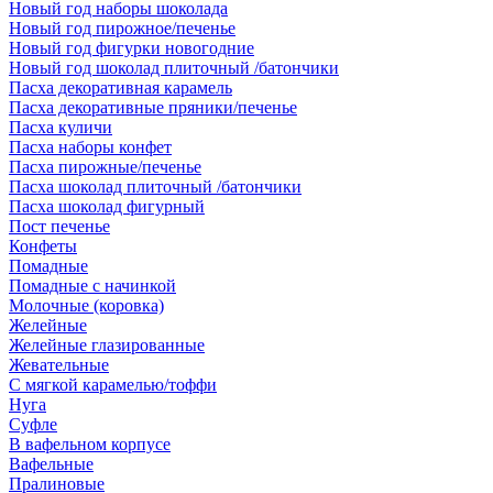
Новый год наборы шоколада
Новый год пирожное/печенье
Новый год фигурки новогодние
Новый год шоколад плиточный /батончики
Пасха декоративная карамель
Пасха декоративные пряники/печенье
Пасха куличи
Пасха наборы конфет
Пасха пирожные/печенье
Пасха шоколад плиточный /батончики
Пасха шоколад фигурный
Пост печенье
Конфеты
Помадные
Помадные с начинкой
Молочные (коровка)
Желейные
Желейные глазированные
Жевательные
С мягкой карамелью/тоффи
Нуга
Суфле
В вафельном корпусе
Вафельные
Пралиновые