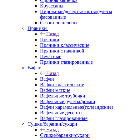
Сдобная выпечка
Круассаны
Пирожные/десерты/торты/рулеты
фасованные
Сезонное печенье
Пряники
Назад
Пряники
Пряники классические
Пряники с начинкой
Печатные
Пряники глазированные
Вафли
Назад
Вафли
Вафли классические
Вафли мягкие
Вафельные трубочки
Вафельные рулеты/рожки
Вафли карамельные(голландские)
Вафельные десерты
Вафли глазированные
Сушки/баранки/сухари
Назад
Сушки/баранки/сухари