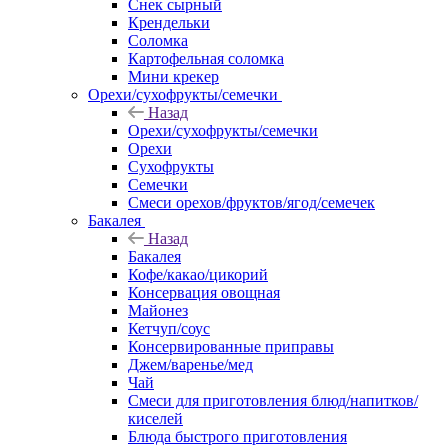
Снек сырный
Крендельки
Соломка
Картофельная соломка
Мини крекер
Орехи/сухофрукты/семечки
Назад
Орехи/сухофрукты/семечки
Орехи
Сухофрукты
Семечки
Смеси орехов/фруктов/ягод/семечек
Бакалея
Назад
Бакалея
Кофе/какао/цикорий
Консервация овощная
Майонез
Кетчуп/соус
Консервированные приправы
Джем/варенье/мед
Чай
Смеси для приготовления блюд/напитков/
киселей
Блюда быстрого приготовления