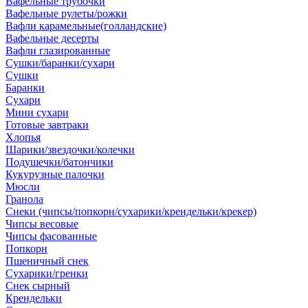
Вафельные трубочки
Вафельные рулеты/рожки
Вафли карамельные(голландские)
Вафельные десерты
Вафли глазированные
Сушки/баранки/сухари
Сушки
Баранки
Сухари
Мини сухари
Готовые завтраки
Хлопья
Шарики/звездочки/колечки
Подушечки/батончики
Кукурузные палочки
Мюсли
Гранола
Снеки (чипсы/попкорн/сухарики/крендельки/крекер)
Чипсы весовые
Чипсы фасованные
Попкорн
Пшеничный снек
Сухарики/гренки
Снек сырный
Крендельки