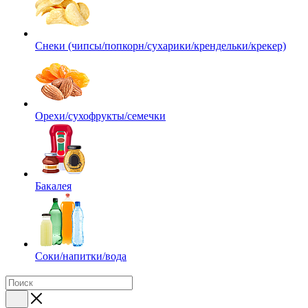
Снеки (чипсы/попкорн/сухарики/крендельки/крекер)
Орехи/сухофрукты/семечки
Бакалея
Соки/напитки/вода