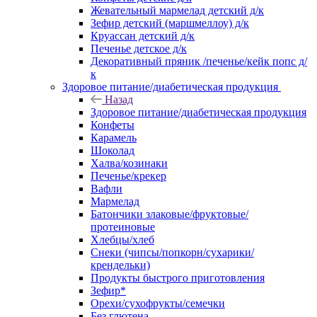
Жевательный мармелад детский д/к
Зефир детский (маршмеллоу) д/к
Круассан детский д/к
Печенье детское д/к
Декоративный пряник /печенье/кейк попс д/
к
Здоровое питание/диабетическая продукция
Назад
Здоровое питание/диабетическая продукция
Конфеты
Карамель
Шоколад
Халва/козинаки
Печенье/крекер
Вафли
Мармелад
Батончики злаковые/фруктовые/
протеиновые
Хлебцы/хлеб
Снеки (чипсы/попкорн/сухарики/
крендельки)
Продукты быстрого приготовления
Зефир*
Орехи/сухофрукты/семечки
Без глютена