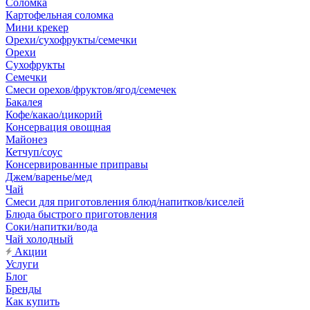
Соломка
Картофельная соломка
Мини крекер
Орехи/сухофрукты/семечки
Орехи
Сухофрукты
Семечки
Смеси орехов/фруктов/ягод/семечек
Бакалея
Кофе/какао/цикорий
Консервация овощная
Майонез
Кетчуп/соус
Консервированные приправы
Джем/варенье/мед
Чай
Смеси для приготовления блюд/напитков/киселей
Блюда быстрого приготовления
Соки/напитки/вода
Чай холодный
Акции
Услуги
Блог
Бренды
Как купить