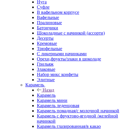
Нуга
Суфле
В вафельном корпусе
Вафельные
Пралиновые
Батончики
Шоколадные с начинкой (ассорти)
Десерты
Кремовые
Трюфельные
С ликерными начинками
Орехи,фрукты/злаки в шоколаде
Грильяж
Злаковые
Набор микс конфеты
Элитные
Карамель
Назад
Карамель
Карамель мини
Карамель леденцовая
Карамель помадная/с молочной начинкой
Карамель с фруктово-ягодной /желейной
начинкой
Карамель глазированная/в какао