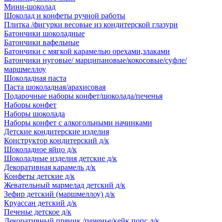
Мини-шоколад
Шоколад и конфеты ручной работы
Плитка /фигурки весовые из кондитерской глазури
Батончики шоколадные
Батончики вафельные
Батончики с мягкой карамелью орехами,злаками
Батончики нуговые/ марципановые/кокосовые/суфле/
маршмеллоу
Шоколадная паста
Паста шоколадная/арахисовая
Подарочные наборы конфет/шоколада/печенья
Наборы конфет
Наборы шоколада
Наборы конфет с алкогольными начинками
Детские кондитерские изделия
Конструктор кондитерский д/к
Шоколадное яйцо д/к
Шоколадные изделия детские д/к
Декоративная карамель д/к
Конфеты детские д/к
Жевательный мармелад детский д/к
Зефир детский (маршмеллоу) д/к
Круассан детский д/к
Печенье детское д/к
Декоративный пряник /печенье/кейк попс д/к