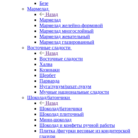
Безе
Мармелад
Назад
Мармелад
Мармелад желейно-формовой
Мармелад многослойный
Мармелад жевательный
Мармелад глазированный
Восточные сладости
Назад
Восточные сладости
Халва
Козинаки
Щербет
Парварда
Нуга/лукум/рахат-лукум
Мучные национальные сладости
Шоколад/батончики
Назад
Шоколад/батончики
Шоколад плиточный
Мини-шоколад
Шоколад и конфеты ручной работы
Плитка /фигурки весовые из кондитерской
глазури