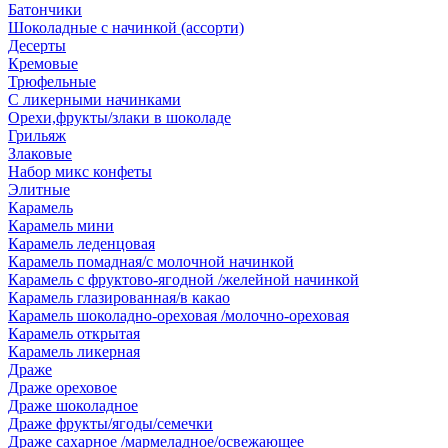
Батончики
Шоколадные с начинкой (ассорти)
Десерты
Кремовые
Трюфельные
С ликерными начинками
Орехи,фрукты/злаки в шоколаде
Грильяж
Злаковые
Набор микс конфеты
Элитные
Карамель
Карамель мини
Карамель леденцовая
Карамель помадная/с молочной начинкой
Карамель с фруктово-ягодной /желейной начинкой
Карамель глазированная/в какао
Карамель шоколадно-ореховая /молочно-ореховая
Карамель открытая
Карамель ликерная
Драже
Драже ореховое
Драже шоколадное
Драже фрукты/ягоды/семечки
Драже сахарное /мармеладное/освежающее