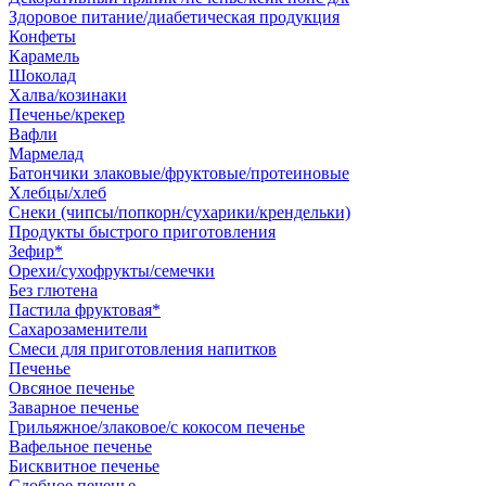
Здоровое питание/диабетическая продукция
Конфеты
Карамель
Шоколад
Халва/козинаки
Печенье/крекер
Вафли
Мармелад
Батончики злаковые/фруктовые/протеиновые
Хлебцы/хлеб
Снеки (чипсы/попкорн/сухарики/крендельки)
Продукты быстрого приготовления
Зефир*
Орехи/сухофрукты/семечки
Без глютена
Пастила фруктовая*
Сахарозаменители
Смеси для приготовления напитков
Печенье
Овсяное печенье
Заварное печенье
Грильяжное/злаковое/с кокосом печенье
Вафельное печенье
Бисквитное печенье
Сдобное печенье