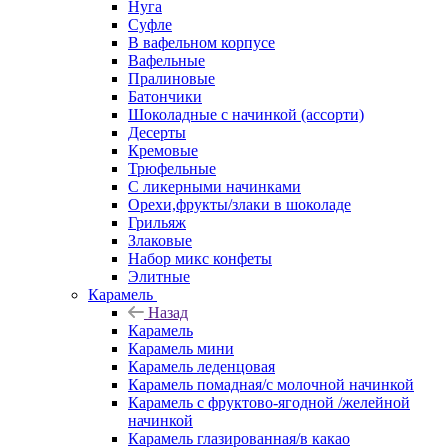
Нуга
Суфле
В вафельном корпусе
Вафельные
Пралиновые
Батончики
Шоколадные с начинкой (ассорти)
Десерты
Кремовые
Трюфельные
С ликерными начинками
Орехи,фрукты/злаки в шоколаде
Грильяж
Злаковые
Набор микс конфеты
Элитные
Карамель
Назад
Карамель
Карамель мини
Карамель леденцовая
Карамель помадная/с молочной начинкой
Карамель с фруктово-ягодной /желейной
начинкой
Карамель глазированная/в какао