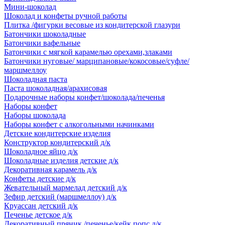
Мини-шоколад
Шоколад и конфеты ручной работы
Плитка /фигурки весовые из кондитерской глазури
Батончики шоколадные
Батончики вафельные
Батончики с мягкой карамелью орехами,злаками
Батончики нуговые/ марципановые/кокосовые/суфле/
маршмеллоу
Шоколадная паста
Паста шоколадная/арахисовая
Подарочные наборы конфет/шоколада/печенья
Наборы конфет
Наборы шоколада
Наборы конфет с алкогольными начинками
Детские кондитерские изделия
Конструктор кондитерский д/к
Шоколадное яйцо д/к
Шоколадные изделия детские д/к
Декоративная карамель д/к
Конфеты детские д/к
Жевательный мармелад детский д/к
Зефир детский (маршмеллоу) д/к
Круассан детский д/к
Печенье детское д/к
Декоративный пряник /печенье/кейк попс д/к