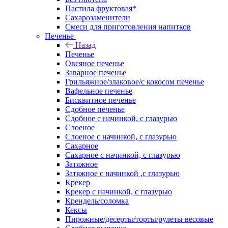
Пастила фруктовая*
Сахарозаменители
Смеси для приготовления напитков
Печенье
Назад
Печенье
Овсяное печенье
Заварное печенье
Грильяжное/злаковое/с кокосом печенье
Вафельное печенье
Бисквитное печенье
Сдобное печенье
Сдобное с начинкой, с глазурью
Слоеное
Слоеное с начинкой, с глазурью
Сахарное
Сахарное с начинкой, с глазурью
Затяжное
Затяжное с начинкой ,с глазурью
Крекер
Крекер с начинкой, с глазурью
Крендель/соломка
Кексы
Пирожные/десерты/торты/рулеты весовые