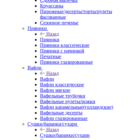
Сдобная выпечка
Круассаны
Пирожные/десерты/торты/рулеты
фасованные
Сезонное печенье
Пряники
Назад
Пряники
Пряники классические
Пряники с начинкой
Печатные
Пряники глазированные
Вафли
Назад
Вафли
Вафли классические
Вафли мягкие
Вафельные трубочки
Вафельные рулеты/рожки
Вафли карамельные(голландские)
Вафельные десерты
Вафли глазированные
Сушки/баранки/сухари
Назад
Сушки/баранки/сухари