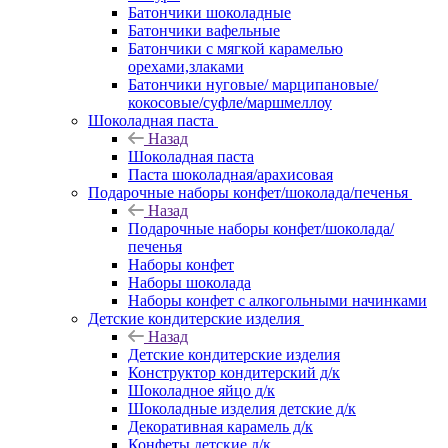
Батончики шоколадные
Батончики вафельные
Батончики с мягкой карамелью
орехами,злаками
Батончики нуговые/ марципановые/
кокосовые/суфле/маршмеллоу
Шоколадная паста
Назад
Шоколадная паста
Паста шоколадная/арахисовая
Подарочные наборы конфет/шоколада/печенья
Назад
Подарочные наборы конфет/шоколада/
печенья
Наборы конфет
Наборы шоколада
Наборы конфет с алкогольными начинками
Детские кондитерские изделия
Назад
Детские кондитерские изделия
Конструктор кондитерский д/к
Шоколадное яйцо д/к
Шоколадные изделия детские д/к
Декоративная карамель д/к
Конфеты детские д/к