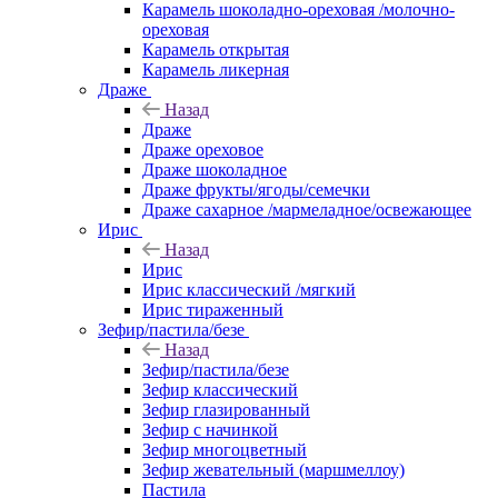
Карамель шоколадно-ореховая /молочно-
ореховая
Карамель открытая
Карамель ликерная
Драже
Назад
Драже
Драже ореховое
Драже шоколадное
Драже фрукты/ягоды/семечки
Драже сахарное /мармеладное/освежающее
Ирис
Назад
Ирис
Ирис классический /мягкий
Ирис тираженный
Зефир/пастила/безе
Назад
Зефир/пастила/безе
Зефир классический
Зефир глазированный
Зефир с начинкой
Зефир многоцветный
Зефир жевательный (маршмеллоу)
Пастила