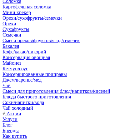
Соломка
Картофельная соломка
Мини крекер
Орехи/сухофрукты/семечки
Орехи
Сухофрукты
Семечки
Смеси орехов/фруктов/ягод/семечек
Бакалея
Кофе/какао/цикорий
Консервация овощная
Майонез
Кетчуп/соус
Консервированные приправы
Джем/варенье/мед
Чай
Смеси для приготовления блюд/напитков/киселей
Блюда быстрого приготовления
Соки/напитки/вода
Чай холодный
Акции
Услуги
Блог
Бренды
Как купить