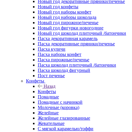
Новый год декоративные пряники/печенье
Новый год конфеты
Новый год наборы конфет
Новый год наборы шоколада
Новый год пирожное/печенье
Новый год фигурки новогодние
Новый год шоколад плиточный /батончики
Пасха декоративная карамель
Пасха декоративные пряники/печенье
Пасха куличи
Пасха наборы конфет
Пасха пирожные/печенье
Пасха шоколад плиточный /батончики
Пасха шоколад фигурный
Пост печенье
Конфеты
Назад
Конфеты
Помадные
Помадные с начинкой
Молочные (коровка)
Желейные
Желейные глазированные
Жевательные
С мягкой карамелью/тоффи