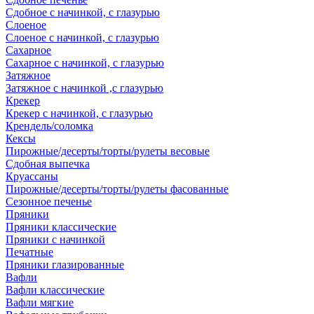
Сдобное с начинкой, с глазурью
Слоеное
Слоеное с начинкой, с глазурью
Сахарное
Сахарное с начинкой, с глазурью
Затяжное
Затяжное с начинкой ,с глазурью
Крекер
Крекер с начинкой, с глазурью
Крендель/соломка
Кексы
Пирожные/десерты/торты/рулеты весовые
Сдобная выпечка
Круассаны
Пирожные/десерты/торты/рулеты фасованные
Сезонное печенье
Пряники
Пряники классические
Пряники с начинкой
Печатные
Пряники глазированные
Вафли
Вафли классические
Вафли мягкие