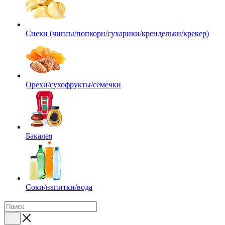
Снеки (чипсы/попкорн/сухарики/крендельки/крекер)
Орехи/сухофрукты/семечки
Бакалея
Соки/напитки/вода