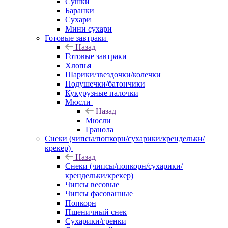
Сушки
Баранки
Сухари
Мини сухари
Готовые завтраки
Назад
Готовые завтраки
Хлопья
Шарики/звездочки/колечки
Подушечки/батончики
Кукурузные палочки
Мюсли
Назад
Мюсли
Гранола
Снеки (чипсы/попкорн/сухарики/крендельки/
крекер)
Назад
Снеки (чипсы/попкорн/сухарики/
крендельки/крекер)
Чипсы весовые
Чипсы фасованные
Попкорн
Пшеничный снек
Сухарики/гренки