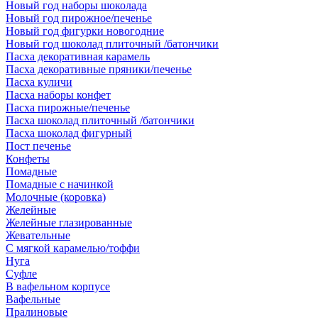
Новый год наборы шоколада
Новый год пирожное/печенье
Новый год фигурки новогодние
Новый год шоколад плиточный /батончики
Пасха декоративная карамель
Пасха декоративные пряники/печенье
Пасха куличи
Пасха наборы конфет
Пасха пирожные/печенье
Пасха шоколад плиточный /батончики
Пасха шоколад фигурный
Пост печенье
Конфеты
Помадные
Помадные с начинкой
Молочные (коровка)
Желейные
Желейные глазированные
Жевательные
С мягкой карамелью/тоффи
Нуга
Суфле
В вафельном корпусе
Вафельные
Пралиновые