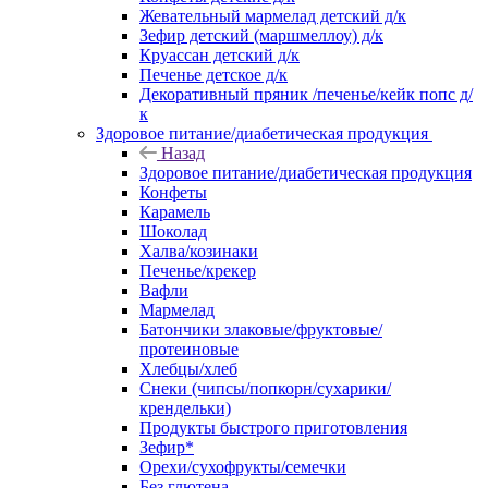
Жевательный мармелад детский д/к
Зефир детский (маршмеллоу) д/к
Круассан детский д/к
Печенье детское д/к
Декоративный пряник /печенье/кейк попс д/
к
Здоровое питание/диабетическая продукция
Назад
Здоровое питание/диабетическая продукция
Конфеты
Карамель
Шоколад
Халва/козинаки
Печенье/крекер
Вафли
Мармелад
Батончики злаковые/фруктовые/
протеиновые
Хлебцы/хлеб
Снеки (чипсы/попкорн/сухарики/
крендельки)
Продукты быстрого приготовления
Зефир*
Орехи/сухофрукты/семечки
Без глютена