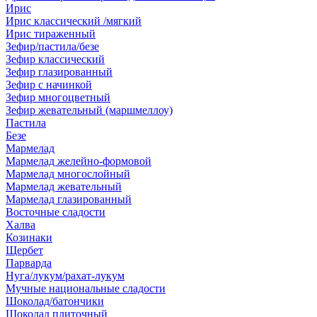
Ирис
Ирис классический /мягкий
Ирис тираженный
Зефир/пастила/безе
Зефир классический
Зефир глазированный
Зефир с начинкой
Зефир многоцветный
Зефир жевательный (маршмеллоу)
Пастила
Безе
Мармелад
Мармелад желейно-формовой
Мармелад многослойный
Мармелад жевательный
Мармелад глазированный
Восточные сладости
Халва
Козинаки
Щербет
Парварда
Нуга/лукум/рахат-лукум
Мучные национальные сладости
Шоколад/батончики
Шоколад плиточный