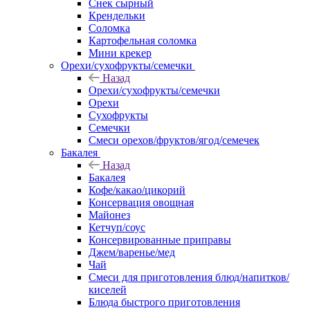
Снек сырный
Крендельки
Соломка
Картофельная соломка
Мини крекер
Орехи/сухофрукты/семечки
Назад
Орехи/сухофрукты/семечки
Орехи
Сухофрукты
Семечки
Смеси орехов/фруктов/ягод/семечек
Бакалея
Назад
Бакалея
Кофе/какао/цикорий
Консервация овощная
Майонез
Кетчуп/соус
Консервированные приправы
Джем/варенье/мед
Чай
Смеси для приготовления блюд/напитков/
киселей
Блюда быстрого приготовления