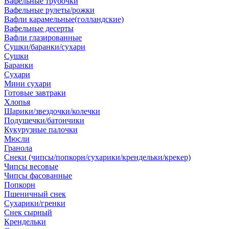
Вафельные трубочки
Вафельные рулеты/рожки
Вафли карамельные(голландские)
Вафельные десерты
Вафли глазированные
Сушки/баранки/сухари
Сушки
Баранки
Сухари
Мини сухари
Готовые завтраки
Хлопья
Шарики/звездочки/колечки
Подушечки/батончики
Кукурузные палочки
Мюсли
Гранола
Снеки (чипсы/попкорн/сухарики/крендельки/крекер)
Чипсы весовые
Чипсы фасованные
Попкорн
Пшеничный снек
Сухарики/гренки
Снек сырный
Крендельки