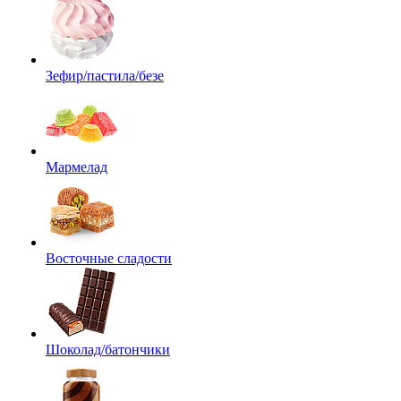
Зефир/пастила/безе
Мармелад
Восточные сладости
Шоколад/батончики