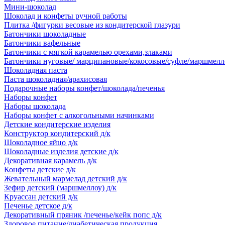
Мини-шоколад
Шоколад и конфеты ручной работы
Плитка /фигурки весовые из кондитерской глазури
Батончики шоколадные
Батончики вафельные
Батончики с мягкой карамелью орехами,злаками
Батончики нуговые/ марципановые/кокосовые/суфле/маршмелл
Шоколадная паста
Паста шоколадная/арахисовая
Подарочные наборы конфет/шоколада/печенья
Наборы конфет
Наборы шоколада
Наборы конфет с алкогольными начинками
Детские кондитерские изделия
Конструктор кондитерский д/к
Шоколадное яйцо д/к
Шоколадные изделия детские д/к
Декоративная карамель д/к
Конфеты детские д/к
Жевательный мармелад детский д/к
Зефир детский (маршмеллоу) д/к
Круассан детский д/к
Печенье детское д/к
Декоративный пряник /печенье/кейк попс д/к
Здоровое питание/диабетическая продукция