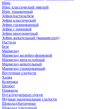
Ирис
Ирис классический /мягкий
Ирис тираженный
Зефир/пастила/безе
Зефир классический
Зефир глазированный
Зефир с начинкой
Зефир многоцветный
Зефир жевательный (маршмеллоу)
Пастила
Безе
Мармелад
Мармелад желейно-формовой
Мармелад многослойный
Мармелад жевательный
Мармелад глазированный
Восточные сладости
Халва
Козинаки
Щербет
Парварда
Нуга/лукум/рахат-лукум
Мучные национальные сладости
Шоколад/батончики
Шоколад плиточный