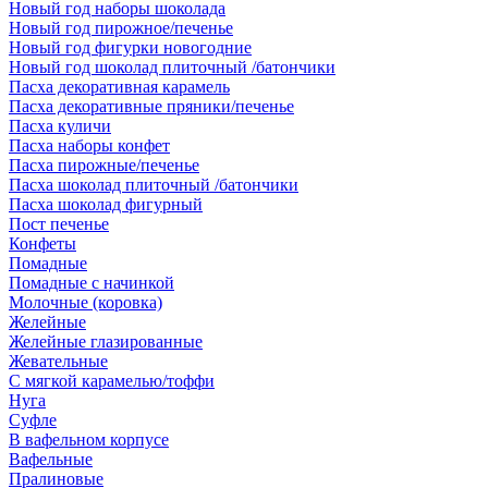
Новый год наборы шоколада
Новый год пирожное/печенье
Новый год фигурки новогодние
Новый год шоколад плиточный /батончики
Пасха декоративная карамель
Пасха декоративные пряники/печенье
Пасха куличи
Пасха наборы конфет
Пасха пирожные/печенье
Пасха шоколад плиточный /батончики
Пасха шоколад фигурный
Пост печенье
Конфеты
Помадные
Помадные с начинкой
Молочные (коровка)
Желейные
Желейные глазированные
Жевательные
С мягкой карамелью/тоффи
Нуга
Суфле
В вафельном корпусе
Вафельные
Пралиновые