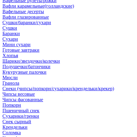
Вафельные рулеты/рожки
Вафли карамельные(голландские)
Вафельные десерты
Вафли глазированные
Сушки/баранки/сухари
Сушки
Баранки
Сухари
Мини сухари
Готовые завтраки
Хлопья
Шарики/звездочки/колечки
Подушечки/батончики
Кукурузные палочки
Мюсли
Гранола
Снеки (чипсы/попкорн/сухарики/крендельки/крекер)
Чипсы весовые
Чипсы фасованные
Попкорн
Пшеничный снек
Сухарики/гренки
Снек сырный
Крендельки
Соломка