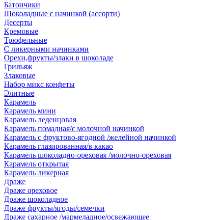
Батончики
Шоколадные с начинкой (ассорти)
Десерты
Кремовые
Трюфельные
С ликерными начинками
Орехи,фрукты/злаки в шоколаде
Грильяж
Злаковые
Набор микс конфеты
Элитные
Карамель
Карамель мини
Карамель леденцовая
Карамель помадная/с молочной начинкой
Карамель с фруктово-ягодной /желейной начинкой
Карамель глазированная/в какао
Карамель шоколадно-ореховая /молочно-ореховая
Карамель открытая
Карамель ликерная
Драже
Драже ореховое
Драже шоколадное
Драже фрукты/ягоды/семечки
Драже сахарное /мармеладное/освежающее