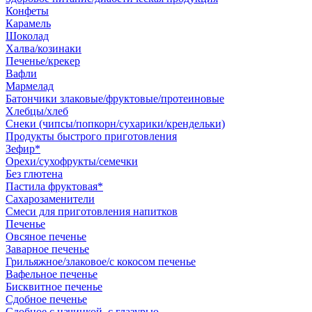
Конфеты
Карамель
Шоколад
Халва/козинаки
Печенье/крекер
Вафли
Мармелад
Батончики злаковые/фруктовые/протеиновые
Хлебцы/хлеб
Снеки (чипсы/попкорн/сухарики/крендельки)
Продукты быстрого приготовления
Зефир*
Орехи/сухофрукты/семечки
Без глютена
Пастила фруктовая*
Сахарозаменители
Смеси для приготовления напитков
Печенье
Овсяное печенье
Заварное печенье
Грильяжное/злаковое/с кокосом печенье
Вафельное печенье
Бисквитное печенье
Сдобное печенье
Сдобное с начинкой, с глазурью