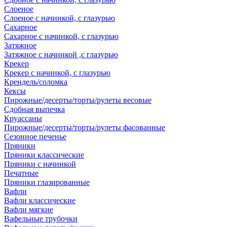
Слоеное
Слоеное с начинкой, с глазурью
Сахарное
Сахарное с начинкой, с глазурью
Затяжное
Затяжное с начинкой ,с глазурью
Крекер
Крекер с начинкой, с глазурью
Крендель/соломка
Кексы
Пирожные/десерты/торты/рулеты весовые
Сдобная выпечка
Круассаны
Пирожные/десерты/торты/рулеты фасованные
Сезонное печенье
Пряники
Пряники классические
Пряники с начинкой
Печатные
Пряники глазированные
Вафли
Вафли классические
Вафли мягкие
Вафельные трубочки