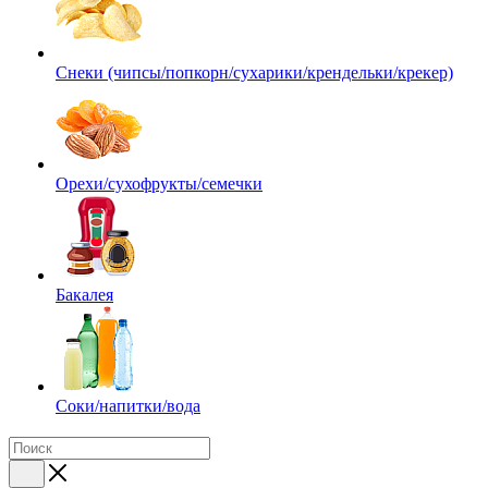
Снеки (чипсы/попкорн/сухарики/крендельки/крекер)
Орехи/сухофрукты/семечки
Бакалея
Соки/напитки/вода