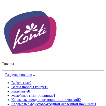
Товары
Разделы товаров
Вафельные
2
Весна наборы конфет
5
Желейные
8
Желейные глазированные
1
Карамель помадная/с молочной начинкой
2
Карамель с фруктово-ягодной /желейной начинкой
1