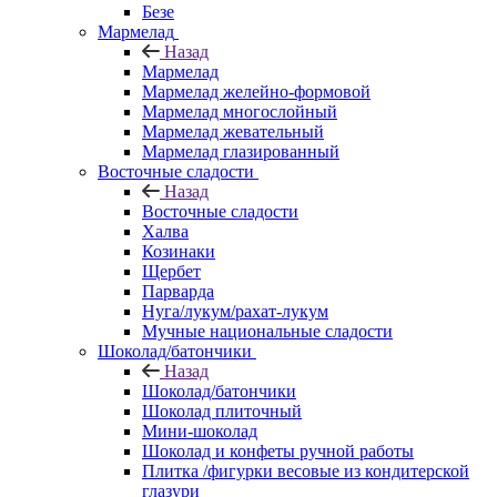
Безе
Мармелад
Назад
Мармелад
Мармелад желейно-формовой
Мармелад многослойный
Мармелад жевательный
Мармелад глазированный
Восточные сладости
Назад
Восточные сладости
Халва
Козинаки
Щербет
Парварда
Нуга/лукум/рахат-лукум
Мучные национальные сладости
Шоколад/батончики
Назад
Шоколад/батончики
Шоколад плиточный
Мини-шоколад
Шоколад и конфеты ручной работы
Плитка /фигурки весовые из кондитерской
глазури