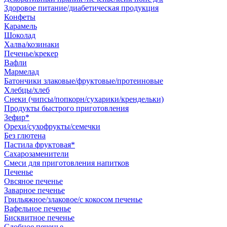
Здоровое питание/диабетическая продукция
Конфеты
Карамель
Шоколад
Халва/козинаки
Печенье/крекер
Вафли
Мармелад
Батончики злаковые/фруктовые/протеиновые
Хлебцы/хлеб
Снеки (чипсы/попкорн/сухарики/крендельки)
Продукты быстрого приготовления
Зефир*
Орехи/сухофрукты/семечки
Без глютена
Пастила фруктовая*
Сахарозаменители
Смеси для приготовления напитков
Печенье
Овсяное печенье
Заварное печенье
Грильяжное/злаковое/с кокосом печенье
Вафельное печенье
Бисквитное печенье
Сдобное печенье