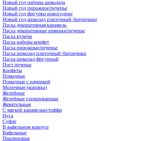
Новый год наборы шоколада
Новый год пирожное/печенье
Новый год фигурки новогодние
Новый год шоколад плиточный /батончики
Пасха декоративная карамель
Пасха декоративные пряники/печенье
Пасха куличи
Пасха наборы конфет
Пасха пирожные/печенье
Пасха шоколад плиточный /батончики
Пасха шоколад фигурный
Пост печенье
Конфеты
Помадные
Помадные с начинкой
Молочные (коровка)
Желейные
Желейные глазированные
Жевательные
С мягкой карамелью/тоффи
Нуга
Суфле
В вафельном корпусе
Вафельные
Пралиновые