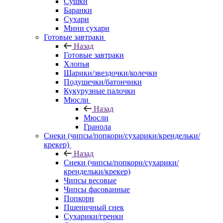
Сушки
Баранки
Сухари
Мини сухари
Готовые завтраки
Назад
Готовые завтраки
Хлопья
Шарики/звездочки/колечки
Подушечки/батончики
Кукурузные палочки
Мюсли
Назад
Мюсли
Гранола
Снеки (чипсы/попкорн/сухарики/крендельки/
крекер)
Назад
Снеки (чипсы/попкорн/сухарики/
крендельки/крекер)
Чипсы весовые
Чипсы фасованные
Попкорн
Пшеничный снек
Сухарики/гренки