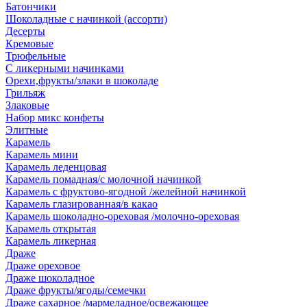
Батончики
Шоколадные с начинкой (ассорти)
Десерты
Кремовые
Трюфельные
С ликерными начинками
Орехи,фрукты/злаки в шоколаде
Грильяж
Злаковые
Набор микс конфеты
Элитные
Карамель
Карамель мини
Карамель леденцовая
Карамель помадная/с молочной начинкой
Карамель с фруктово-ягодной /желейной начинкой
Карамель глазированная/в какао
Карамель шоколадно-ореховая /молочно-ореховая
Карамель открытая
Карамель ликерная
Драже
Драже ореховое
Драже шоколадное
Драже фрукты/ягоды/семечки
Драже сахарное /мармеладное/освежающее