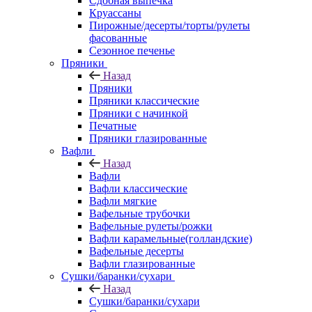
Сдобная выпечка
Круассаны
Пирожные/десерты/торты/рулеты
фасованные
Сезонное печенье
Пряники
Назад
Пряники
Пряники классические
Пряники с начинкой
Печатные
Пряники глазированные
Вафли
Назад
Вафли
Вафли классические
Вафли мягкие
Вафельные трубочки
Вафельные рулеты/рожки
Вафли карамельные(голландские)
Вафельные десерты
Вафли глазированные
Сушки/баранки/сухари
Назад
Сушки/баранки/сухари