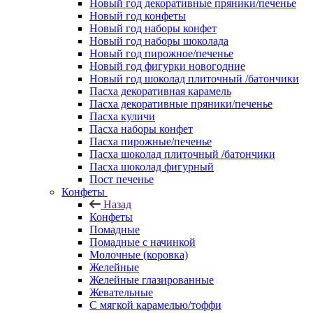
Новый год декоративные пряники/печенье
Новый год конфеты
Новый год наборы конфет
Новый год наборы шоколада
Новый год пирожное/печенье
Новый год фигурки новогодние
Новый год шоколад плиточный /батончики
Пасха декоративная карамель
Пасха декоративные пряники/печенье
Пасха куличи
Пасха наборы конфет
Пасха пирожные/печенье
Пасха шоколад плиточный /батончики
Пасха шоколад фигурный
Пост печенье
Конфеты
Назад
Конфеты
Помадные
Помадные с начинкой
Молочные (коровка)
Желейные
Желейные глазированные
Жевательные
С мягкой карамелью/тоффи