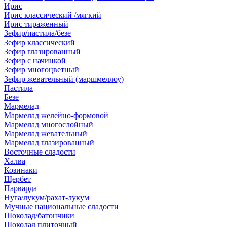
Ирис
Ирис классический /мягкий
Ирис тираженный
Зефир/пастила/безе
Зефир классический
Зефир глазированный
Зефир с начинкой
Зефир многоцветный
Зефир жевательный (маршмеллоу)
Пастила
Безе
Мармелад
Мармелад желейно-формовой
Мармелад многослойный
Мармелад жевательный
Мармелад глазированный
Восточные сладости
Халва
Козинаки
Щербет
Парварда
Нуга/лукум/рахат-лукум
Мучные национальные сладости
Шоколад/батончики
Шоколад плиточный