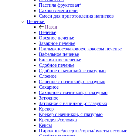
Пастила фруктовая*
Сахарозаменители
Смеси для приготовления напитков
Печенье
Назад
Печенье
Овсяное печенье
Заварное печенье
Грильяжное/злаковое/с кокосом печенье
Вафельное печенье
Бисквитное печенье
Сдобное печенье
Сдобное с начинкой, с глазурью
Слоеное
Слоеное с начинкой, с глазурью
Сахарное
Сахарное с начинкой, с глазурью
Затяжное
Затяжное с начинкой ,с глазурью
Крекер
Крекер с начинкой, с глазурью
Крендель/соломка
Кексы
Пирожные/десерты/торты/рулеты весовые