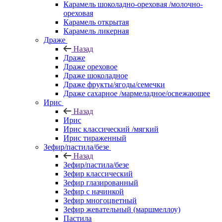
Карамель шоколадно-ореховая /молочно-
ореховая
Карамель открытая
Карамель ликерная
Драже
Назад
Драже
Драже ореховое
Драже шоколадное
Драже фрукты/ягоды/семечки
Драже сахарное /мармеладное/освежающее
Ирис
Назад
Ирис
Ирис классический /мягкий
Ирис тираженный
Зефир/пастила/безе
Назад
Зефир/пастила/безе
Зефир классический
Зефир глазированный
Зефир с начинкой
Зефир многоцветный
Зефир жевательный (маршмеллоу)
Пастила