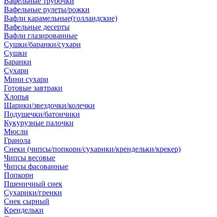
Вафельные трубочки
Вафельные рулеты/рожки
Вафли карамельные(голландские)
Вафельные десерты
Вафли глазированные
Сушки/баранки/сухари
Сушки
Баранки
Сухари
Мини сухари
Готовые завтраки
Хлопья
Шарики/звездочки/колечки
Подушечки/батончики
Кукурузные палочки
Мюсли
Гранола
Снеки (чипсы/попкорн/сухарики/крендельки/крекер)
Чипсы весовые
Чипсы фасованные
Попкорн
Пшеничный снек
Сухарики/гренки
Снек сырный
Крендельки