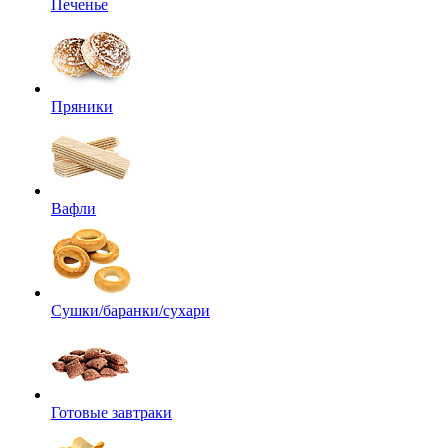
Печенье
Пряники
Вафли
Сушки/баранки/сухари
Готовые завтраки