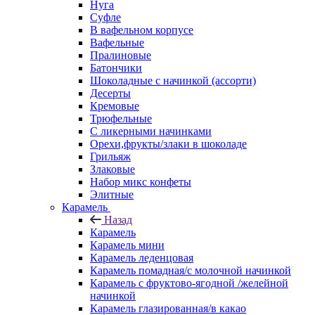
Нуга
Суфле
В вафельном корпусе
Вафельные
Пралиновые
Батончики
Шоколадные с начинкой (ассорти)
Десерты
Кремовые
Трюфельные
С ликерными начинками
Орехи,фрукты/злаки в шоколаде
Грильяж
Злаковые
Набор микс конфеты
Элитные
Карамель
Назад
Карамель
Карамель мини
Карамель леденцовая
Карамель помадная/с молочной начинкой
Карамель с фруктово-ягодной /желейной
начинкой
Карамель глазированная/в какао