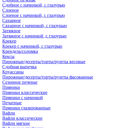
Сдобное с начинкой, с глазурью
Слоеное
Слоеное с начинкой, с глазурью
Сахарное
Сахарное с начинкой, с глазурью
Затяжное
Затяжное с начинкой ,с глазурью
Крекер
Крекер с начинкой, с глазурью
Крендель/соломка
Кексы
Пирожные/десерты/торты/рулеты весовые
Сдобная выпечка
Круассаны
Пирожные/десерты/торты/рулеты фасованные
Сезонное печенье
Пряники
Пряники классические
Пряники с начинкой
Печатные
Пряники глазированные
Вафли
Вафли классические
Вафли мягкие