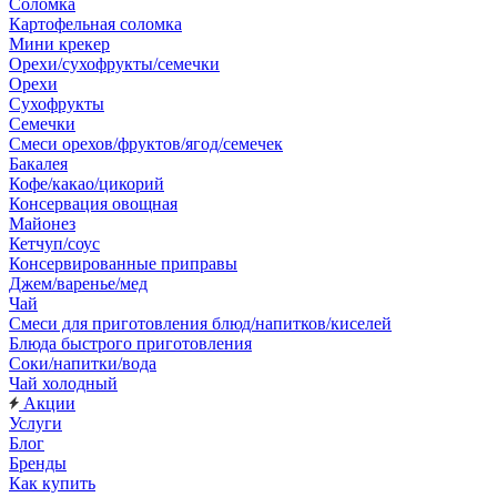
Соломка
Картофельная соломка
Мини крекер
Орехи/сухофрукты/семечки
Орехи
Сухофрукты
Семечки
Смеси орехов/фруктов/ягод/семечек
Бакалея
Кофе/какао/цикорий
Консервация овощная
Майонез
Кетчуп/соус
Консервированные приправы
Джем/варенье/мед
Чай
Смеси для приготовления блюд/напитков/киселей
Блюда быстрого приготовления
Соки/напитки/вода
Чай холодный
Акции
Услуги
Блог
Бренды
Как купить