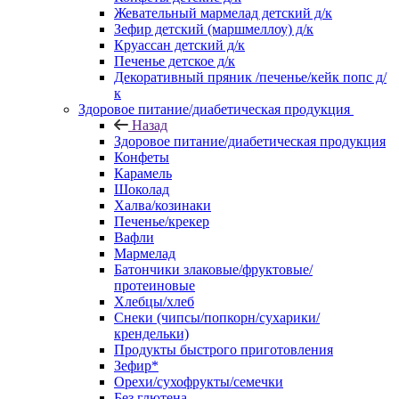
Жевательный мармелад детский д/к
Зефир детский (маршмеллоу) д/к
Круассан детский д/к
Печенье детское д/к
Декоративный пряник /печенье/кейк попс д/
к
Здоровое питание/диабетическая продукция
Назад
Здоровое питание/диабетическая продукция
Конфеты
Карамель
Шоколад
Халва/козинаки
Печенье/крекер
Вафли
Мармелад
Батончики злаковые/фруктовые/
протеиновые
Хлебцы/хлеб
Снеки (чипсы/попкорн/сухарики/
крендельки)
Продукты быстрого приготовления
Зефир*
Орехи/сухофрукты/семечки
Без глютена