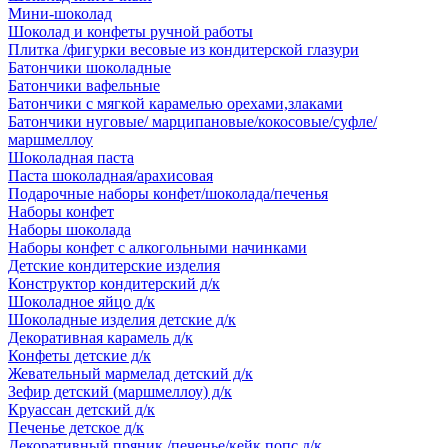
Мини-шоколад
Шоколад и конфеты ручной работы
Плитка /фигурки весовые из кондитерской глазури
Батончики шоколадные
Батончики вафельные
Батончики с мягкой карамелью орехами,злаками
Батончики нуговые/ марципановые/кокосовые/суфле/
маршмеллоу
Шоколадная паста
Паста шоколадная/арахисовая
Подарочные наборы конфет/шоколада/печенья
Наборы конфет
Наборы шоколада
Наборы конфет с алкогольными начинками
Детские кондитерские изделия
Конструктор кондитерский д/к
Шоколадное яйцо д/к
Шоколадные изделия детские д/к
Декоративная карамель д/к
Конфеты детские д/к
Жевательный мармелад детский д/к
Зефир детский (маршмеллоу) д/к
Круассан детский д/к
Печенье детское д/к
Декоративный пряник /печенье/кейк попс д/к