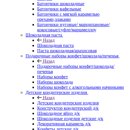
Батончики шоколадные
Батончики вафельные
Батончики с мягкой карамелью
орехами,злаками
Батончики нуговые/ марципановые/
кокосовые/суфле/маршмеллоу
Шоколадная паста
Назад
Шоколадная паста
Паста шоколадная/арахисовая
Подарочные наборы конфет/шоколада/печенья
Назад
Подарочные наборы конфет/шоколада/
печенья
Наборы конфет
Наборы шоколада
Наборы конфет с алкогольными начинками
Детские кондитерские изделия
Назад
Детские кондитерские изделия
Конструктор кондитерский д/к
Шоколадное яйцо д/к
Шоколадные изделия детские д/к
Декоративная карамель д/к
Конфеты детские д/к