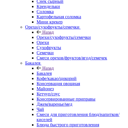
Снек сырный
Крендельки
Соломка
Картофельная соломка
Мини крекер
Орехи/сухофрукты/семечки
Назад
Орехи/сухофрукты/семечки
Орехи
Сухофрукты
Семечки
Смеси орехов/фруктов/ягод/семечек
Бакалея
Назад
Бакалея
Кофе/какао/цикорий
Консервация овощная
Майонез
Кетчуп/соус
Консервированные приправы
Джем/варенье/мед
Чай
Смеси для приготовления блюд/напитков/
киселей
Блюда быстрого приготовления