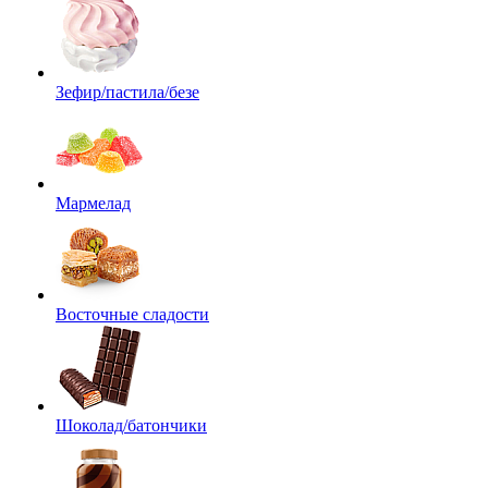
Зефир/пастила/безе
Мармелад
Восточные сладости
Шоколад/батончики