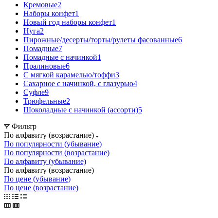
Кремовые
2
Наборы конфет
1
Новый год наборы конфет
1
Нуга
2
Пирожные/десерты/торты/рулеты фасованные
6
Помадные
7
Помадные с начинкой
1
Пралиновые
6
С мягкой карамелью/тоффи
3
Сахарное с начинкой, с глазурью
4
Суфле
9
Трюфельные
2
Шоколадные с начинкой (ассорти)
5
Фильтр
По алфавиту (возрастание)
По популярности (убывание)
По популярности (возрастание)
По алфавиту (убывание)
По алфавиту (возрастание)
По цене (убывание)
По цене (возрастание)