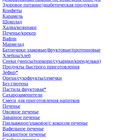
Здоровое питание/диабетическая продукция
Конфеты
Карамель
Шоколад
Халва/козинаки
Печенье/крекер
Вафли
Мармелад
Батончики злаковые/фруктовые/протеиновые
Хлебцы/хлеб
Снеки (чипсы/попкорн/сухарики/крендельки)
Продукты быстрого приготовления
Зефир*
Орехи/сухофрукты/семечки
Без глютена
Пастила фруктовая*
Сахарозаменители
Смеси для приготовления напитков
Печенье
Овсяное печенье
Заварное печенье
Грильяжное/злаковое/с кокосом печенье
Вафельное печенье
Бисквитное печенье
Сдобное печенье