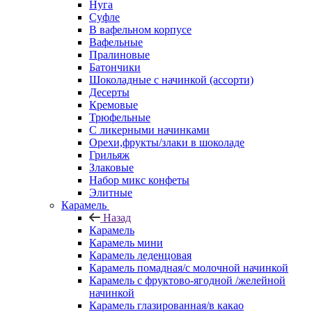
Нуга
Суфле
В вафельном корпусе
Вафельные
Пралиновые
Батончики
Шоколадные с начинкой (ассорти)
Десерты
Кремовые
Трюфельные
С ликерными начинками
Орехи,фрукты/злаки в шоколаде
Грильяж
Злаковые
Набор микс конфеты
Элитные
Карамель
Назад
Карамель
Карамель мини
Карамель леденцовая
Карамель помадная/с молочной начинкой
Карамель с фруктово-ягодной /желейной
начинкой
Карамель глазированная/в какао