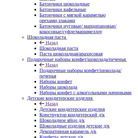
Батончики шоколадные
Батончики вафельные
Батончики с мягкой карамелью
орехами,злаками
Батончики нуговые/ марципановые/
кокосовые/суфле/маршмеллоу
Шоколадная паста
Назад
Шоколадная паста
Паста шоколадная/арахисовая
Подарочные наборы конфет/шоколада/печенья
Назад
Подарочные наборы конфет/шоколада/
печенья
Наборы конфет
Наборы шоколада
Наборы конфет с алкогольными начинками
Детские кондитерские изделия
Назад
Детские кондитерские изделия
Конструктор кондитерский д/к
Шоколадное яйцо д/к
Шоколадные изделия детские д/к
Декоративная карамель д/к
Конфеты детские д/к