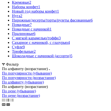
Кремовые
2
Наборы конфет
1
Новый год наборы конфет
1
Нуга
2
Пирожные/десерты/торты/рулеты фасованные
6
Помадные
7
Помадные с начинкой
1
Пралиновые
6
С мягкой карамелью/тоффи
3
Сахарное с начинкой, с глазурью
4
Суфле
9
Трюфельные
2
Шоколадные с начинкой (ассорти)
5
Фильтр
По алфавиту (возрастание)
По популярности (убывание)
По популярности (возрастание)
По алфавиту (убывание)
По алфавиту (возрастание)
По цене (убывание)
По цене (возрастание)