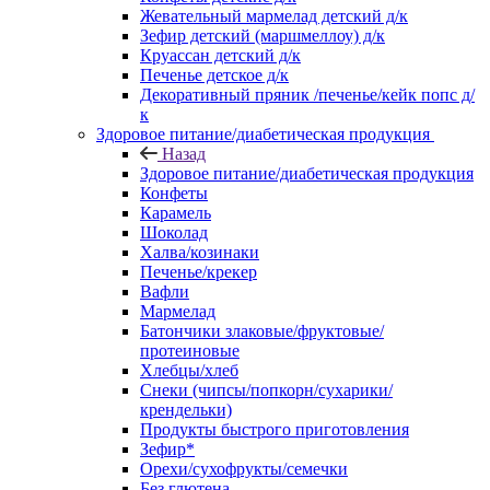
Жевательный мармелад детский д/к
Зефир детский (маршмеллоу) д/к
Круассан детский д/к
Печенье детское д/к
Декоративный пряник /печенье/кейк попс д/
к
Здоровое питание/диабетическая продукция
Назад
Здоровое питание/диабетическая продукция
Конфеты
Карамель
Шоколад
Халва/козинаки
Печенье/крекер
Вафли
Мармелад
Батончики злаковые/фруктовые/
протеиновые
Хлебцы/хлеб
Снеки (чипсы/попкорн/сухарики/
крендельки)
Продукты быстрого приготовления
Зефир*
Орехи/сухофрукты/семечки
Без глютена