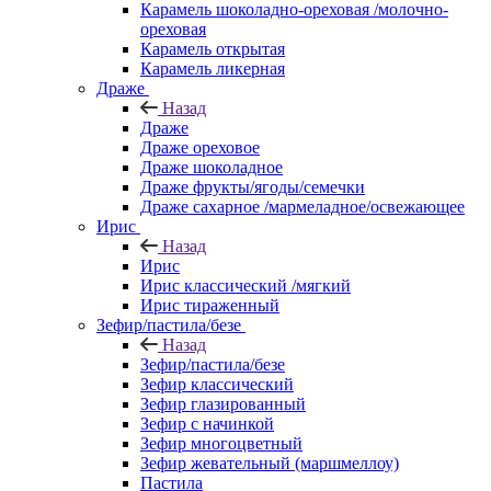
Карамель шоколадно-ореховая /молочно-
ореховая
Карамель открытая
Карамель ликерная
Драже
Назад
Драже
Драже ореховое
Драже шоколадное
Драже фрукты/ягоды/семечки
Драже сахарное /мармеладное/освежающее
Ирис
Назад
Ирис
Ирис классический /мягкий
Ирис тираженный
Зефир/пастила/безе
Назад
Зефир/пастила/безе
Зефир классический
Зефир глазированный
Зефир с начинкой
Зефир многоцветный
Зефир жевательный (маршмеллоу)
Пастила