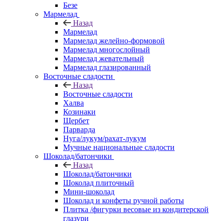
Безе
Мармелад
Назад
Мармелад
Мармелад желейно-формовой
Мармелад многослойный
Мармелад жевательный
Мармелад глазированный
Восточные сладости
Назад
Восточные сладости
Халва
Козинаки
Щербет
Парварда
Нуга/лукум/рахат-лукум
Мучные национальные сладости
Шоколад/батончики
Назад
Шоколад/батончики
Шоколад плиточный
Мини-шоколад
Шоколад и конфеты ручной работы
Плитка /фигурки весовые из кондитерской
глазури