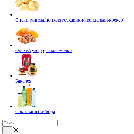
Снеки (чипсы/попкорн/сухарики/крендельки/крекер)
Орехи/сухофрукты/семечки
Бакалея
Соки/напитки/вода