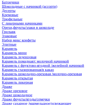
Батончики
Шоколадные с начинкой (ассорти)
Десерты
Кремовые
Трюфельные
С ликерными начинками
Орехи,фрукты/злаки в шоколаде
Грильяж
Злаковые
Набор микс конфеты
Элитные
Карамель
Карамель мини
Карамель леденцовая
Карамель помадная/с молочной начинкой
Карамель с фруктово-ягодной /желейной начинкой
Карамель глазированная/в какао
Карамель шоколадно-ореховая /молочно-ореховая
Карамель открытая
Карамель ликерная
Драже
Драже ореховое
Драже шоколадное
Драже фрукты/ягоды/семечки
Драже сахарное /мармеладное/освежающее