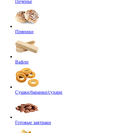
Печенье
Пряники
Вафли
Сушки/баранки/сухари
Готовые завтраки