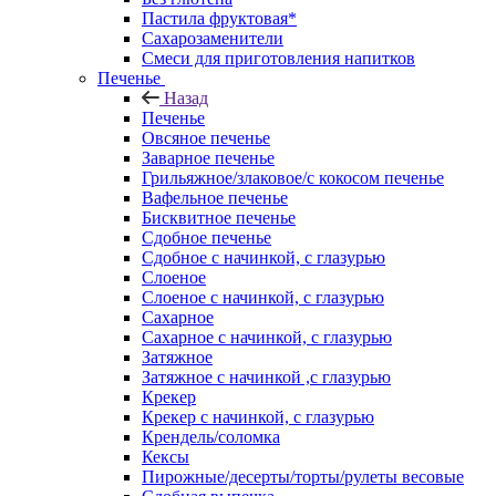
Пастила фруктовая*
Сахарозаменители
Смеси для приготовления напитков
Печенье
Назад
Печенье
Овсяное печенье
Заварное печенье
Грильяжное/злаковое/с кокосом печенье
Вафельное печенье
Бисквитное печенье
Сдобное печенье
Сдобное с начинкой, с глазурью
Слоеное
Слоеное с начинкой, с глазурью
Сахарное
Сахарное с начинкой, с глазурью
Затяжное
Затяжное с начинкой ,с глазурью
Крекер
Крекер с начинкой, с глазурью
Крендель/соломка
Кексы
Пирожные/десерты/торты/рулеты весовые