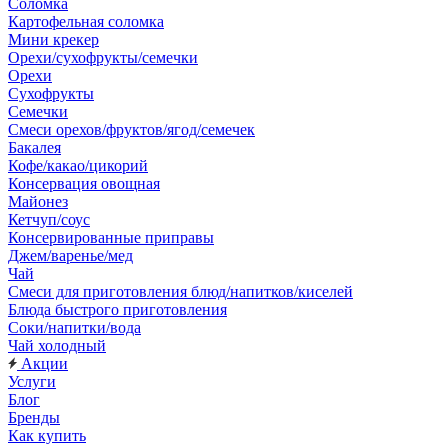
Соломка
Картофельная соломка
Мини крекер
Орехи/сухофрукты/семечки
Орехи
Сухофрукты
Семечки
Смеси орехов/фруктов/ягод/семечек
Бакалея
Кофе/какао/цикорий
Консервация овощная
Майонез
Кетчуп/соус
Консервированные приправы
Джем/варенье/мед
Чай
Смеси для приготовления блюд/напитков/киселей
Блюда быстрого приготовления
Соки/напитки/вода
Чай холодный
Акции
Услуги
Блог
Бренды
Как купить