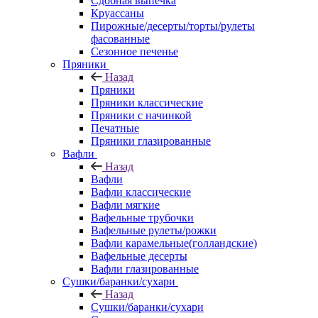
Сдобная выпечка
Круассаны
Пирожные/десерты/торты/рулеты
фасованные
Сезонное печенье
Пряники
Назад
Пряники
Пряники классические
Пряники с начинкой
Печатные
Пряники глазированные
Вафли
Назад
Вафли
Вафли классические
Вафли мягкие
Вафельные трубочки
Вафельные рулеты/рожки
Вафли карамельные(голландские)
Вафельные десерты
Вафли глазированные
Сушки/баранки/сухари
Назад
Сушки/баранки/сухари