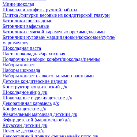
Мини-шоколад
Шоколад и конфеты ручной работы
Плитка /фигурки весовые из кондитерской глазури
Батончики шоколадные
Батончики вафельные
Батончики с мягкой карамелью орехами,злаками
Батончики нуговые/ марципановые/кокосовые/суфле/
маршмеллоу
Шоколадная паста
Паста шоколадная/арахисовая
Подарочные наборы конфет/шоколада/печенья
Наборы конфет
Наборы шоколада
Наборы конфет с алкогольными начинками
Детские кондитерские изделия
Конструктор кондитерский д/к
Шоколадное яйцо д/к
Шоколадные изделия детские д/к
Декоративная карамель д/к
Конфеты детские д/к
Жевательный мармелад детский д/к
Зефир детский (маршмеллоу) д/к
Круассан детский д/к
Печенье детское д/к
Декоративный пряник /печенье/кейк попс д/к