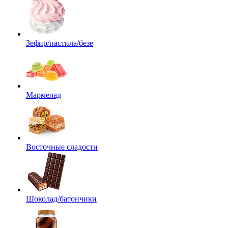
Зефир/пастила/безе
Мармелад
Восточные сладости
Шоколад/батончики