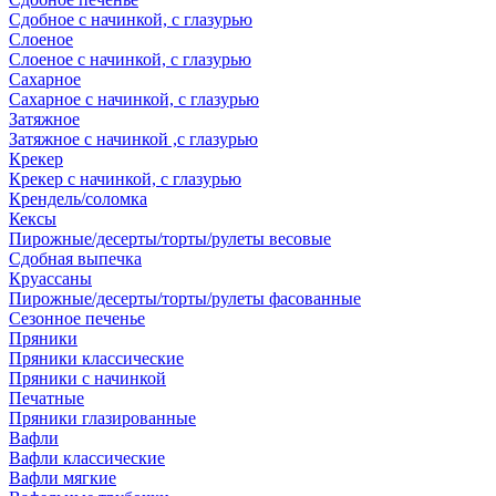
Сдобное с начинкой, с глазурью
Слоеное
Слоеное с начинкой, с глазурью
Сахарное
Сахарное с начинкой, с глазурью
Затяжное
Затяжное с начинкой ,с глазурью
Крекер
Крекер с начинкой, с глазурью
Крендель/соломка
Кексы
Пирожные/десерты/торты/рулеты весовые
Сдобная выпечка
Круассаны
Пирожные/десерты/торты/рулеты фасованные
Сезонное печенье
Пряники
Пряники классические
Пряники с начинкой
Печатные
Пряники глазированные
Вафли
Вафли классические
Вафли мягкие