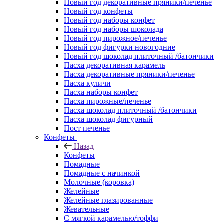
Новый год декоративные пряники/печенье
Новый год конфеты
Новый год наборы конфет
Новый год наборы шоколада
Новый год пирожное/печенье
Новый год фигурки новогодние
Новый год шоколад плиточный /батончики
Пасха декоративная карамель
Пасха декоративные пряники/печенье
Пасха куличи
Пасха наборы конфет
Пасха пирожные/печенье
Пасха шоколад плиточный /батончики
Пасха шоколад фигурный
Пост печенье
Конфеты
Назад
Конфеты
Помадные
Помадные с начинкой
Молочные (коровка)
Желейные
Желейные глазированные
Жевательные
С мягкой карамелью/тоффи