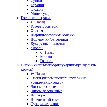
Сушки
Баранки
Сухари
Мини сухари
Готовые завтраки
Назад
Готовые завтраки
Хлопья
Шарики/звездочки/колечки
Подушечки/батончики
Кукурузные палочки
Мюсли
Назад
Мюсли
Гранола
Снеки (чипсы/попкорн/сухарики/крендельки/
крекер)
Назад
Снеки (чипсы/попкорн/сухарики/
крендельки/крекер)
Чипсы весовые
Чипсы фасованные
Попкорн
Пшеничный снек
Сухарики/гренки