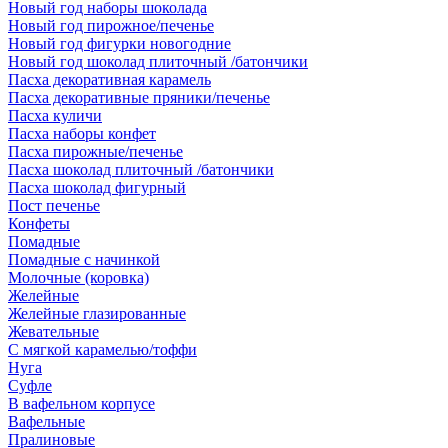
Новый год наборы шоколада
Новый год пирожное/печенье
Новый год фигурки новогодние
Новый год шоколад плиточный /батончики
Пасха декоративная карамель
Пасха декоративные пряники/печенье
Пасха куличи
Пасха наборы конфет
Пасха пирожные/печенье
Пасха шоколад плиточный /батончики
Пасха шоколад фигурный
Пост печенье
Конфеты
Помадные
Помадные с начинкой
Молочные (коровка)
Желейные
Желейные глазированные
Жевательные
С мягкой карамелью/тоффи
Нуга
Суфле
В вафельном корпусе
Вафельные
Пралиновые