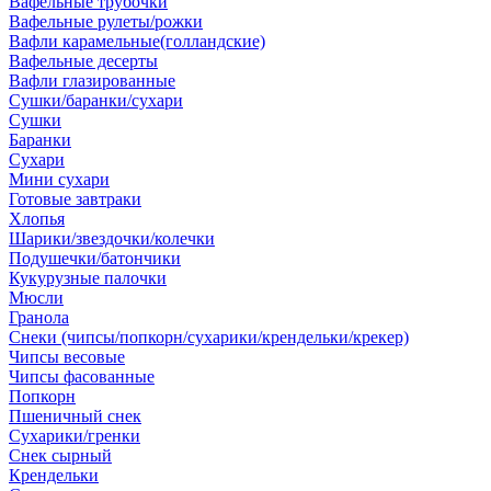
Вафельные трубочки
Вафельные рулеты/рожки
Вафли карамельные(голландские)
Вафельные десерты
Вафли глазированные
Сушки/баранки/сухари
Сушки
Баранки
Сухари
Мини сухари
Готовые завтраки
Хлопья
Шарики/звездочки/колечки
Подушечки/батончики
Кукурузные палочки
Мюсли
Гранола
Снеки (чипсы/попкорн/сухарики/крендельки/крекер)
Чипсы весовые
Чипсы фасованные
Попкорн
Пшеничный снек
Сухарики/гренки
Снек сырный
Крендельки