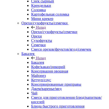
Снек сырный
Крендельки
Соломка
Картофельная соломка
Мини крекер
Орехи/сухофрукты/семечки
Назад
Орехи/сухофрукты/семечки
Орехи
Сухофрукты
Семечки
Смеси орехов/фруктов/ягод/семечек
Бакалея
Назад
Бакалея
Кофе/какао/цикорий
Консервация овощная
Майонез
Кетчуп/соус
Консервированные приправы
Джем/варенье/мед
Чай
Смеси для приготовления блюд/напитков/
киселей
Блюда быстрого приготовления