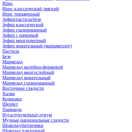
Ирис
Ирис классический /мягкий
Ирис тираженный
Зефир/пастила/безе
Зефир классический
Зефир глазированный
Зефир с начинкой
Зефир многоцветный
Зефир жевательный (маршмеллоу)
Пастила
Безе
Мармелад
Мармелад желейно-формовой
Мармелад многослойный
Мармелад жевательный
Мармелад глазированный
Восточные сладости
Халва
Козинаки
Щербет
Парварда
Нуга/лукум/рахат-лукум
Мучные национальные сладости
Шоколад/батончики
Шоколад плиточный