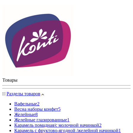
Товары
Разделы товаров
Вафельные
2
Весна наборы конфет
5
Желейные
8
Желейные глазированные
1
Карамель помадная/с молочной начинкой
2
Карамель с фруктово-ягодной /желейной начинкой
1