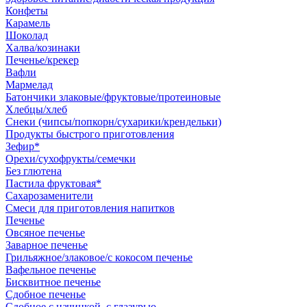
Конфеты
Карамель
Шоколад
Халва/козинаки
Печенье/крекер
Вафли
Мармелад
Батончики злаковые/фруктовые/протеиновые
Хлебцы/хлеб
Снеки (чипсы/попкорн/сухарики/крендельки)
Продукты быстрого приготовления
Зефир*
Орехи/сухофрукты/семечки
Без глютена
Пастила фруктовая*
Сахарозаменители
Смеси для приготовления напитков
Печенье
Овсяное печенье
Заварное печенье
Грильяжное/злаковое/с кокосом печенье
Вафельное печенье
Бисквитное печенье
Сдобное печенье
Сдобное с начинкой, с глазурью