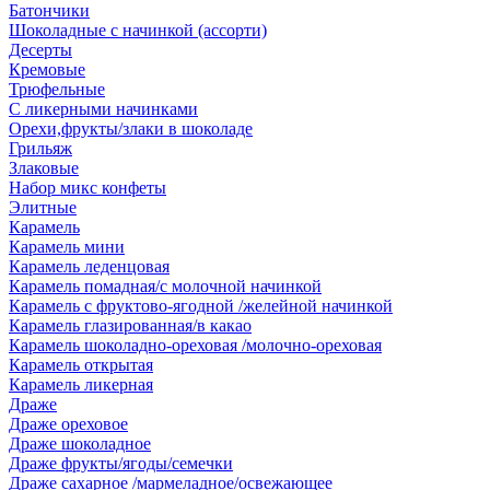
Батончики
Шоколадные с начинкой (ассорти)
Десерты
Кремовые
Трюфельные
С ликерными начинками
Орехи,фрукты/злаки в шоколаде
Грильяж
Злаковые
Набор микс конфеты
Элитные
Карамель
Карамель мини
Карамель леденцовая
Карамель помадная/с молочной начинкой
Карамель с фруктово-ягодной /желейной начинкой
Карамель глазированная/в какао
Карамель шоколадно-ореховая /молочно-ореховая
Карамель открытая
Карамель ликерная
Драже
Драже ореховое
Драже шоколадное
Драже фрукты/ягоды/семечки
Драже сахарное /мармеладное/освежающее