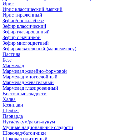
Ирис
Ирис классический /мягкий
Ирис тираженный
Зефир/пастила/безе
Зефир классический
Зефир глазированный
Зефир с начинкой
Зефир многоцветный
Зефир жевательный (маршмеллоу)
Пастила
Безе
Мармелад
Мармелад желейно-формовой
Мармелад многослойный
Мармелад жевательный
Мармелад глазированный
Восточные сладости
Халва
Козинаки
Щербет
Парварда
Нуга/лукум/рахат-лукум
Мучные национальные сладости
Шоколад/батончики
Шоколад плиточный