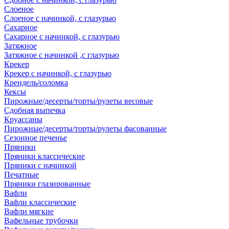
Слоеное
Слоеное с начинкой, с глазурью
Сахарное
Сахарное с начинкой, с глазурью
Затяжное
Затяжное с начинкой ,с глазурью
Крекер
Крекер с начинкой, с глазурью
Крендель/соломка
Кексы
Пирожные/десерты/торты/рулеты весовые
Сдобная выпечка
Круассаны
Пирожные/десерты/торты/рулеты фасованные
Сезонное печенье
Пряники
Пряники классические
Пряники с начинкой
Печатные
Пряники глазированные
Вафли
Вафли классические
Вафли мягкие
Вафельные трубочки