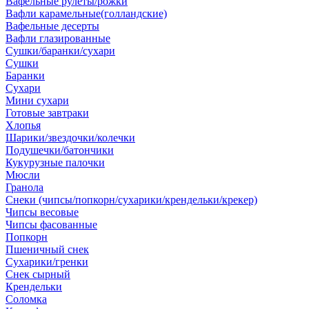
Вафельные рулеты/рожки
Вафли карамельные(голландские)
Вафельные десерты
Вафли глазированные
Сушки/баранки/сухари
Сушки
Баранки
Сухари
Мини сухари
Готовые завтраки
Хлопья
Шарики/звездочки/колечки
Подушечки/батончики
Кукурузные палочки
Мюсли
Гранола
Снеки (чипсы/попкорн/сухарики/крендельки/крекер)
Чипсы весовые
Чипсы фасованные
Попкорн
Пшеничный снек
Сухарики/гренки
Снек сырный
Крендельки
Соломка