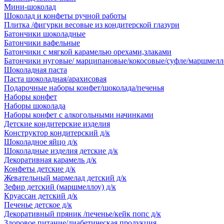
Мини-шоколад
Шоколад и конфеты ручной работы
Плитка /фигурки весовые из кондитерской глазури
Батончики шоколадные
Батончики вафельные
Батончики с мягкой карамелью орехами,злаками
Батончики нуговые/ марципановые/кокосовые/суфле/маршмелл
Шоколадная паста
Паста шоколадная/арахисовая
Подарочные наборы конфет/шоколада/печенья
Наборы конфет
Наборы шоколада
Наборы конфет с алкогольными начинками
Детские кондитерские изделия
Конструктор кондитерский д/к
Шоколадное яйцо д/к
Шоколадные изделия детские д/к
Декоративная карамель д/к
Конфеты детские д/к
Жевательный мармелад детский д/к
Зефир детский (маршмеллоу) д/к
Круассан детский д/к
Печенье детское д/к
Декоративный пряник /печенье/кейк попс д/к
Здоровое питание/диабетическая продукция