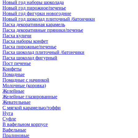
Новый год наборы шоколада
Новый год пирожное/печенье
Новый год фигурки новогодние
Новый год шоколад плиточный /батончики
Пасха декоративная карамель
Пасха декоративные пряники/печенье
Пасха куличи
Пасха наборы конфет
Пасха пирожные/печенье
Пасха шоколад плиточный /батончики
Пасха шоколад фигурный
Пост печенье
Конфеты
Помадные
Помадные с начинкой
Молочные (коровка)
Желейные
Желейные глазированные
Жевательные
С мягкой карамелью/тоффи
Нуга
Суфле
В вафельном корпусе
Вафельные
Пралиновые