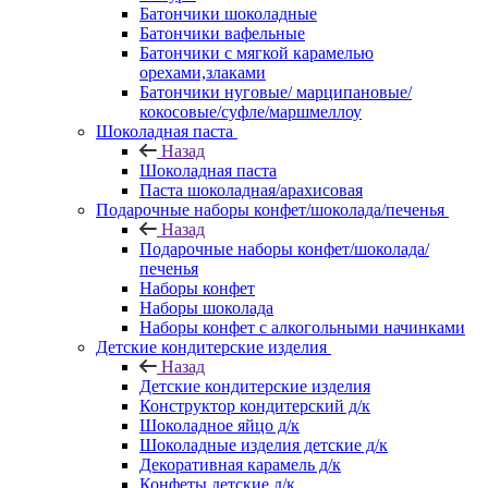
Батончики шоколадные
Батончики вафельные
Батончики с мягкой карамелью
орехами,злаками
Батончики нуговые/ марципановые/
кокосовые/суфле/маршмеллоу
Шоколадная паста
Назад
Шоколадная паста
Паста шоколадная/арахисовая
Подарочные наборы конфет/шоколада/печенья
Назад
Подарочные наборы конфет/шоколада/
печенья
Наборы конфет
Наборы шоколада
Наборы конфет с алкогольными начинками
Детские кондитерские изделия
Назад
Детские кондитерские изделия
Конструктор кондитерский д/к
Шоколадное яйцо д/к
Шоколадные изделия детские д/к
Декоративная карамель д/к
Конфеты детские д/к