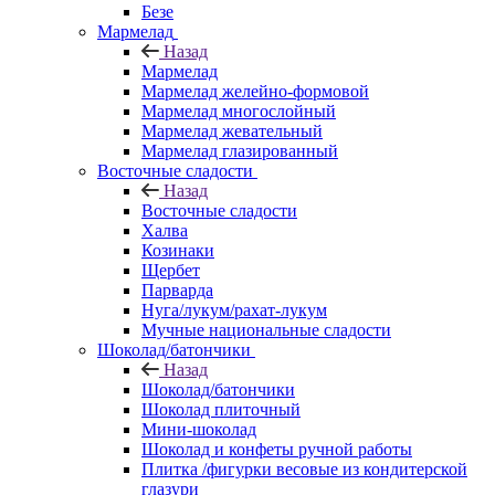
Безе
Мармелад
Назад
Мармелад
Мармелад желейно-формовой
Мармелад многослойный
Мармелад жевательный
Мармелад глазированный
Восточные сладости
Назад
Восточные сладости
Халва
Козинаки
Щербет
Парварда
Нуга/лукум/рахат-лукум
Мучные национальные сладости
Шоколад/батончики
Назад
Шоколад/батончики
Шоколад плиточный
Мини-шоколад
Шоколад и конфеты ручной работы
Плитка /фигурки весовые из кондитерской
глазури