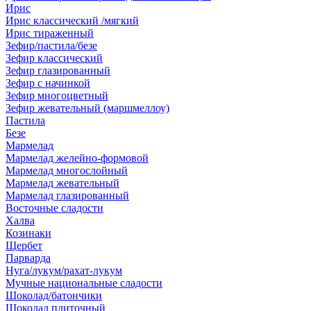
Ирис
Ирис классический /мягкий
Ирис тираженный
Зефир/пастила/безе
Зефир классический
Зефир глазированный
Зефир с начинкой
Зефир многоцветный
Зефир жевательный (маршмеллоу)
Пастила
Безе
Мармелад
Мармелад желейно-формовой
Мармелад многослойный
Мармелад жевательный
Мармелад глазированный
Восточные сладости
Халва
Козинаки
Щербет
Парварда
Нуга/лукум/рахат-лукум
Мучные национальные сладости
Шоколад/батончики
Шоколад плиточный