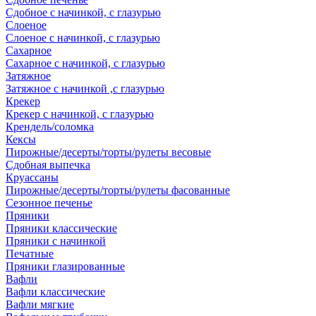
Сдобное с начинкой, с глазурью
Слоеное
Слоеное с начинкой, с глазурью
Сахарное
Сахарное с начинкой, с глазурью
Затяжное
Затяжное с начинкой ,с глазурью
Крекер
Крекер с начинкой, с глазурью
Крендель/соломка
Кексы
Пирожные/десерты/торты/рулеты весовые
Сдобная выпечка
Круассаны
Пирожные/десерты/торты/рулеты фасованные
Сезонное печенье
Пряники
Пряники классические
Пряники с начинкой
Печатные
Пряники глазированные
Вафли
Вафли классические
Вафли мягкие