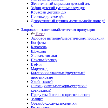
Жевательный мармелад детский д/к
Зефир детский (маршмеллоу) д/к
Круассан детский д/к
Печенье детское д/к
Декоративный пряник /печенье/кейк попс д/
к
Здоровое питание/диабетическая продукция
Назад
Здоровое питание/диабетическая продукция
Конфеты
Карамель
Шоколад
Халва/козинаки
Печенье/крекер
Вафли
Мармелад
Батончики злаковые/фруктовые/
протеиновые
Хлебцы/хлеб
Снеки (чипсы/попкорн/сухарики/
крендельки)
Продукты быстрого приготовления
Зефир*
Орехи/сухофрукты/семечки
Без глютена