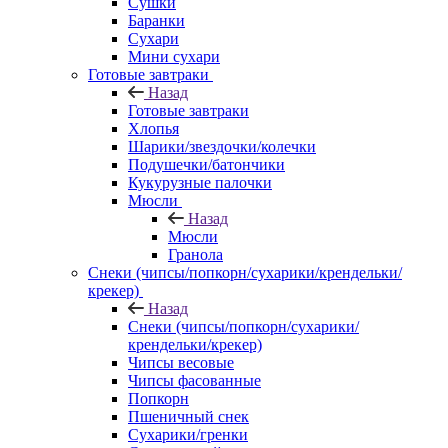
Сушки
Баранки
Сухари
Мини сухари
Готовые завтраки
Назад
Готовые завтраки
Хлопья
Шарики/звездочки/колечки
Подушечки/батончики
Кукурузные палочки
Мюсли
Назад
Мюсли
Гранола
Снеки (чипсы/попкорн/сухарики/крендельки/
крекер)
Назад
Снеки (чипсы/попкорн/сухарики/
крендельки/крекер)
Чипсы весовые
Чипсы фасованные
Попкорн
Пшеничный снек
Сухарики/гренки