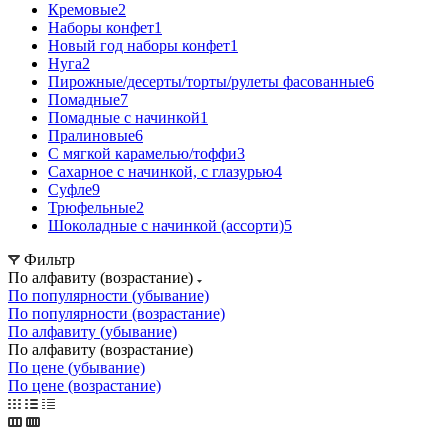
Кремовые
2
Наборы конфет
1
Новый год наборы конфет
1
Нуга
2
Пирожные/десерты/торты/рулеты фасованные
6
Помадные
7
Помадные с начинкой
1
Пралиновые
6
С мягкой карамелью/тоффи
3
Сахарное с начинкой, с глазурью
4
Суфле
9
Трюфельные
2
Шоколадные с начинкой (ассорти)
5
Фильтр
По алфавиту (возрастание)
По популярности (убывание)
По популярности (возрастание)
По алфавиту (убывание)
По алфавиту (возрастание)
По цене (убывание)
По цене (возрастание)