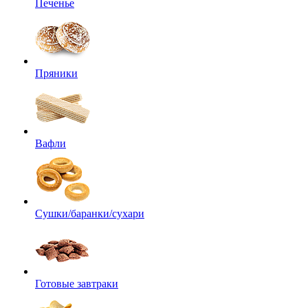
Печенье
Пряники
Вафли
Сушки/баранки/сухари
Готовые завтраки