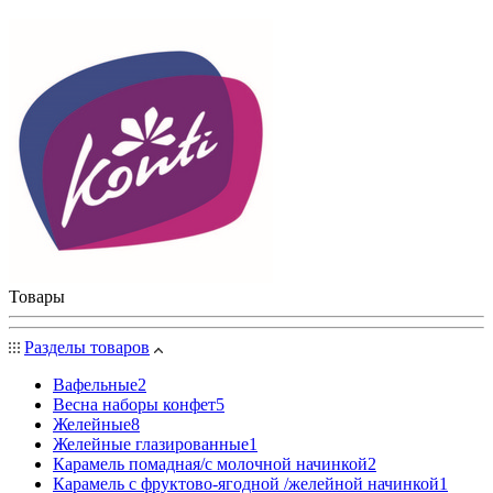
Товары
Разделы товаров
Вафельные
2
Весна наборы конфет
5
Желейные
8
Желейные глазированные
1
Карамель помадная/с молочной начинкой
2
Карамель с фруктово-ягодной /желейной начинкой
1