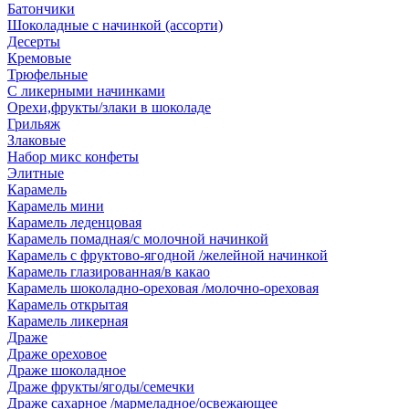
Батончики
Шоколадные с начинкой (ассорти)
Десерты
Кремовые
Трюфельные
С ликерными начинками
Орехи,фрукты/злаки в шоколаде
Грильяж
Злаковые
Набор микс конфеты
Элитные
Карамель
Карамель мини
Карамель леденцовая
Карамель помадная/с молочной начинкой
Карамель с фруктово-ягодной /желейной начинкой
Карамель глазированная/в какао
Карамель шоколадно-ореховая /молочно-ореховая
Карамель открытая
Карамель ликерная
Драже
Драже ореховое
Драже шоколадное
Драже фрукты/ягоды/семечки
Драже сахарное /мармеладное/освежающее