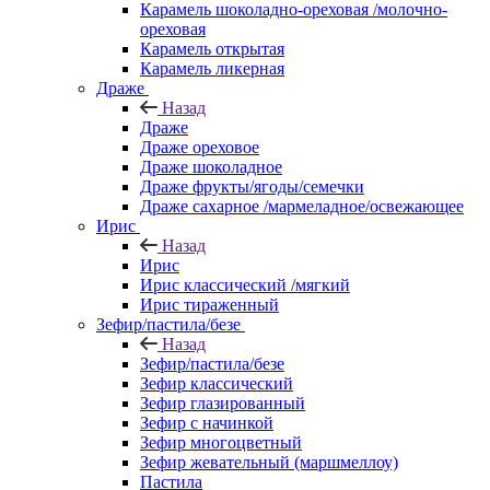
Карамель шоколадно-ореховая /молочно-
ореховая
Карамель открытая
Карамель ликерная
Драже
Назад
Драже
Драже ореховое
Драже шоколадное
Драже фрукты/ягоды/семечки
Драже сахарное /мармеладное/освежающее
Ирис
Назад
Ирис
Ирис классический /мягкий
Ирис тираженный
Зефир/пастила/безе
Назад
Зефир/пастила/безе
Зефир классический
Зефир глазированный
Зефир с начинкой
Зефир многоцветный
Зефир жевательный (маршмеллоу)
Пастила