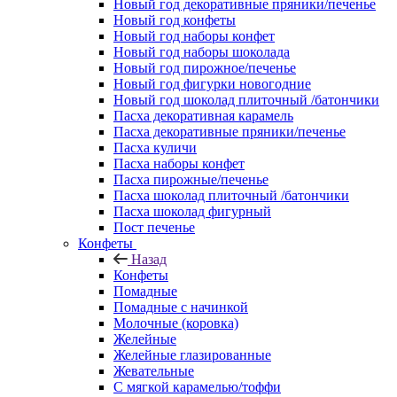
Новый год декоративные пряники/печенье
Новый год конфеты
Новый год наборы конфет
Новый год наборы шоколада
Новый год пирожное/печенье
Новый год фигурки новогодние
Новый год шоколад плиточный /батончики
Пасха декоративная карамель
Пасха декоративные пряники/печенье
Пасха куличи
Пасха наборы конфет
Пасха пирожные/печенье
Пасха шоколад плиточный /батончики
Пасха шоколад фигурный
Пост печенье
Конфеты
Назад
Конфеты
Помадные
Помадные с начинкой
Молочные (коровка)
Желейные
Желейные глазированные
Жевательные
С мягкой карамелью/тоффи