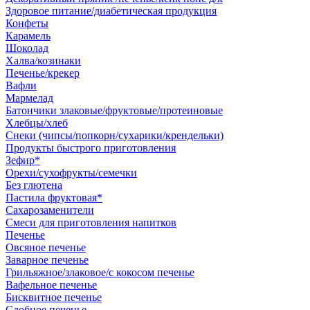
Здоровое питание/диабетическая продукция
Конфеты
Карамель
Шоколад
Халва/козинаки
Печенье/крекер
Вафли
Мармелад
Батончики злаковые/фруктовые/протеиновые
Хлебцы/хлеб
Снеки (чипсы/попкорн/сухарики/крендельки)
Продукты быстрого приготовления
Зефир*
Орехи/сухофрукты/семечки
Без глютена
Пастила фруктовая*
Сахарозаменители
Смеси для приготовления напитков
Печенье
Овсяное печенье
Заварное печенье
Грильяжное/злаковое/с кокосом печенье
Вафельное печенье
Бисквитное печенье
Сдобное печенье