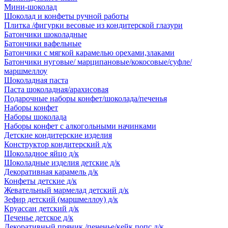
Мини-шоколад
Шоколад и конфеты ручной работы
Плитка /фигурки весовые из кондитерской глазури
Батончики шоколадные
Батончики вафельные
Батончики с мягкой карамелью орехами,злаками
Батончики нуговые/ марципановые/кокосовые/суфле/
маршмеллоу
Шоколадная паста
Паста шоколадная/арахисовая
Подарочные наборы конфет/шоколада/печенья
Наборы конфет
Наборы шоколада
Наборы конфет с алкогольными начинками
Детские кондитерские изделия
Конструктор кондитерский д/к
Шоколадное яйцо д/к
Шоколадные изделия детские д/к
Декоративная карамель д/к
Конфеты детские д/к
Жевательный мармелад детский д/к
Зефир детский (маршмеллоу) д/к
Круассан детский д/к
Печенье детское д/к
Декоративный пряник /печенье/кейк попс д/к