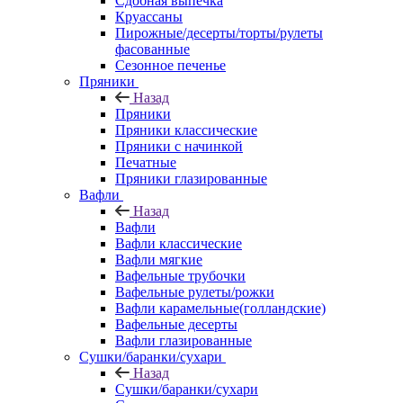
Сдобная выпечка
Круассаны
Пирожные/десерты/торты/рулеты
фасованные
Сезонное печенье
Пряники
Назад
Пряники
Пряники классические
Пряники с начинкой
Печатные
Пряники глазированные
Вафли
Назад
Вафли
Вафли классические
Вафли мягкие
Вафельные трубочки
Вафельные рулеты/рожки
Вафли карамельные(голландские)
Вафельные десерты
Вафли глазированные
Сушки/баранки/сухари
Назад
Сушки/баранки/сухари