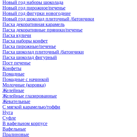
Новый год наборы шоколада
Новый год пирожное/печенье
Новый год фигурки новогодние
Новый год шоколад плиточный /батончики
Пасха декоративная карамель
Пасха декоративные пряники/печенье
Пасха куличи
Пасха наборы конфет
Пасха пирожные/печенье
Пасха шоколад плиточный /батончики
Пасха шоколад фигурный
Пост печенье
Конфеты
Помадные
Помадные с начинкой
Молочные (коровка)
Желейные
Желейные глазированные
Жевательные
С мягкой карамелью/тоффи
Нуга
Суфле
В вафельном корпусе
Вафельные
Пралиновые