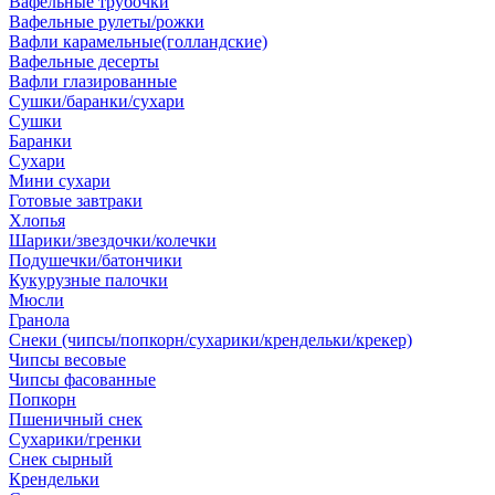
Вафельные трубочки
Вафельные рулеты/рожки
Вафли карамельные(голландские)
Вафельные десерты
Вафли глазированные
Сушки/баранки/сухари
Сушки
Баранки
Сухари
Мини сухари
Готовые завтраки
Хлопья
Шарики/звездочки/колечки
Подушечки/батончики
Кукурузные палочки
Мюсли
Гранола
Снеки (чипсы/попкорн/сухарики/крендельки/крекер)
Чипсы весовые
Чипсы фасованные
Попкорн
Пшеничный снек
Сухарики/гренки
Снек сырный
Крендельки