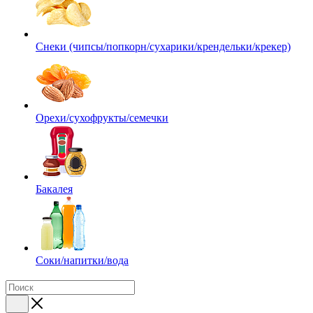
Снеки (чипсы/попкорн/сухарики/крендельки/крекер)
Орехи/сухофрукты/семечки
Бакалея
Соки/напитки/вода