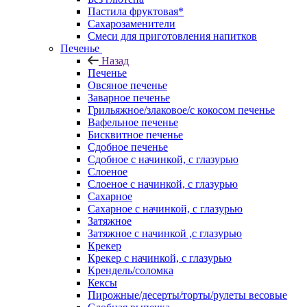
Пастила фруктовая*
Сахарозаменители
Смеси для приготовления напитков
Печенье
Назад
Печенье
Овсяное печенье
Заварное печенье
Грильяжное/злаковое/с кокосом печенье
Вафельное печенье
Бисквитное печенье
Сдобное печенье
Сдобное с начинкой, с глазурью
Слоеное
Слоеное с начинкой, с глазурью
Сахарное
Сахарное с начинкой, с глазурью
Затяжное
Затяжное с начинкой ,с глазурью
Крекер
Крекер с начинкой, с глазурью
Крендель/соломка
Кексы
Пирожные/десерты/торты/рулеты весовые