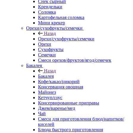
Снек сырный
Крендельки
Соломка
Картофельная соломка
Мини крекер
Орехи/сухофрукты/семечки
Назад
Орехи/сухофрукты/семечки
Орехи
Сухофрукты
Семечки
Смеси орехов/фруктов/ягод/семечек
Бакалея
Назад
Бакалея
Кофе/какао/цикорий
Консервация овощная
Майонез
Кетчуп/соус
Консервированные приправы
Джем/варенье/мед
Чай
Смеси для приготовления блюд/напитков/
киселей
Блюда быстрого приготовления