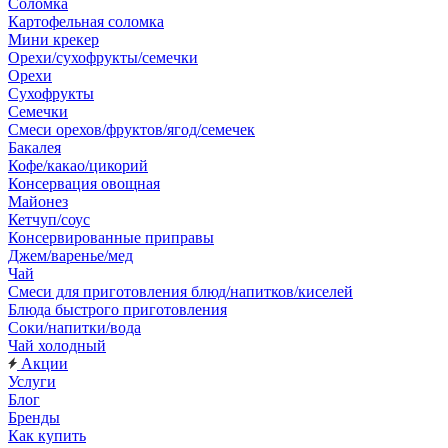
Соломка
Картофельная соломка
Мини крекер
Орехи/сухофрукты/семечки
Орехи
Сухофрукты
Семечки
Смеси орехов/фруктов/ягод/семечек
Бакалея
Кофе/какао/цикорий
Консервация овощная
Майонез
Кетчуп/соус
Консервированные приправы
Джем/варенье/мед
Чай
Смеси для приготовления блюд/напитков/киселей
Блюда быстрого приготовления
Соки/напитки/вода
Чай холодный
Акции
Услуги
Блог
Бренды
Как купить