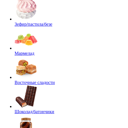
Зефир/пастила/безе
Мармелад
Восточные сладости
Шоколад/батончики