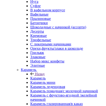
Нуга
Суфле
В вафельном корпусе
Вафельные
Пралиновые
Батончики
Шоколадные с начинкой (ассорти)
Десерты
Кремовые
Трюфельные
С ликерными начинками
Орехи,фрукты/злаки в шоколаде
Грильяж
Злаковые
Набор микс конфеты
Элитные
Карамель
Назад
Карамель
Карамель мини
Карамель леденцовая
Карамель помадная/с молочной начинкой
Карамель с фруктово-ягодной /желейной
начинкой
Карамель глазированная/в какао