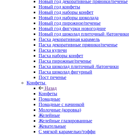
Новый год декоративные пряники/печенье
Новый год конфеты
Новый год наборы конфет
Новый год наборы шоколада
Новый год пирожное/печенье
Новый год фигурки новогодние
Новый год шоколад плиточный /батончики
Пасха декоративная карамель
Пасха декоративные пряники/печенье
Пасха куличи
Пасха наборы конфет
Пасха пирожные/печенье
Пасха шоколад плиточный /батончики
Пасха шоколад фигурный
Пост печенье
Конфеты
Назад
Конфеты
Помадные
Помадные с начинкой
Молочные (коровка)
Желейные
Желейные глазированные
Жевательные
С мягкой карамелью/тоффи