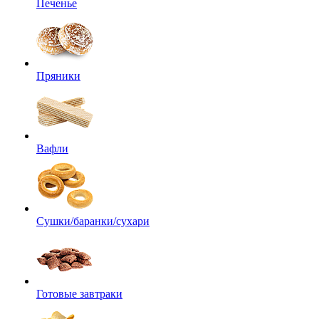
Печенье
Пряники
Вафли
Сушки/баранки/сухари
Готовые завтраки