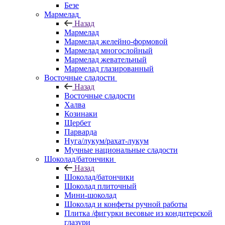
Безе
Мармелад
Назад
Мармелад
Мармелад желейно-формовой
Мармелад многослойный
Мармелад жевательный
Мармелад глазированный
Восточные сладости
Назад
Восточные сладости
Халва
Козинаки
Щербет
Парварда
Нуга/лукум/рахат-лукум
Мучные национальные сладости
Шоколад/батончики
Назад
Шоколад/батончики
Шоколад плиточный
Мини-шоколад
Шоколад и конфеты ручной работы
Плитка /фигурки весовые из кондитерской
глазури