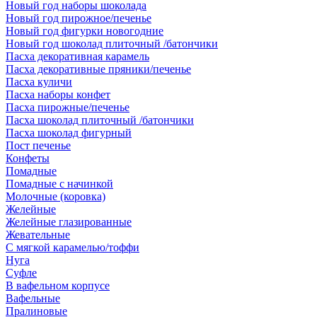
Новый год наборы шоколада
Новый год пирожное/печенье
Новый год фигурки новогодние
Новый год шоколад плиточный /батончики
Пасха декоративная карамель
Пасха декоративные пряники/печенье
Пасха куличи
Пасха наборы конфет
Пасха пирожные/печенье
Пасха шоколад плиточный /батончики
Пасха шоколад фигурный
Пост печенье
Конфеты
Помадные
Помадные с начинкой
Молочные (коровка)
Желейные
Желейные глазированные
Жевательные
С мягкой карамелью/тоффи
Нуга
Суфле
В вафельном корпусе
Вафельные
Пралиновые