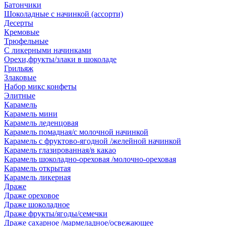
Батончики
Шоколадные с начинкой (ассорти)
Десерты
Кремовые
Трюфельные
С ликерными начинками
Орехи,фрукты/злаки в шоколаде
Грильяж
Злаковые
Набор микс конфеты
Элитные
Карамель
Карамель мини
Карамель леденцовая
Карамель помадная/с молочной начинкой
Карамель с фруктово-ягодной /желейной начинкой
Карамель глазированная/в какао
Карамель шоколадно-ореховая /молочно-ореховая
Карамель открытая
Карамель ликерная
Драже
Драже ореховое
Драже шоколадное
Драже фрукты/ягоды/семечки
Драже сахарное /мармеладное/освежающее