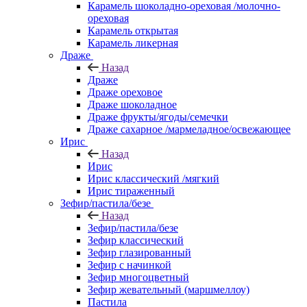
Карамель шоколадно-ореховая /молочно-
ореховая
Карамель открытая
Карамель ликерная
Драже
Назад
Драже
Драже ореховое
Драже шоколадное
Драже фрукты/ягоды/семечки
Драже сахарное /мармеладное/освежающее
Ирис
Назад
Ирис
Ирис классический /мягкий
Ирис тираженный
Зефир/пастила/безе
Назад
Зефир/пастила/безе
Зефир классический
Зефир глазированный
Зефир с начинкой
Зефир многоцветный
Зефир жевательный (маршмеллоу)
Пастила