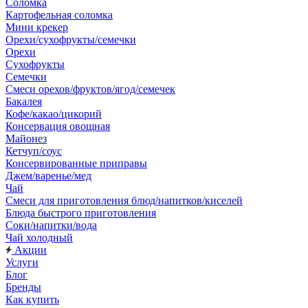
Соломка
Картофельная соломка
Мини крекер
Орехи/сухофрукты/семечки
Орехи
Сухофрукты
Семечки
Смеси орехов/фруктов/ягод/семечек
Бакалея
Кофе/какао/цикорий
Консервация овощная
Майонез
Кетчуп/соус
Консервированные приправы
Джем/варенье/мед
Чай
Смеси для приготовления блюд/напитков/киселей
Блюда быстрого приготовления
Соки/напитки/вода
Чай холодный
Акции
Услуги
Блог
Бренды
Как купить