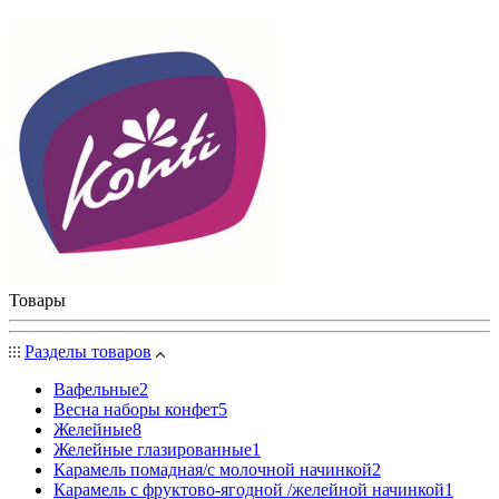
Товары
Разделы товаров
Вафельные
2
Весна наборы конфет
5
Желейные
8
Желейные глазированные
1
Карамель помадная/с молочной начинкой
2
Карамель с фруктово-ягодной /желейной начинкой
1