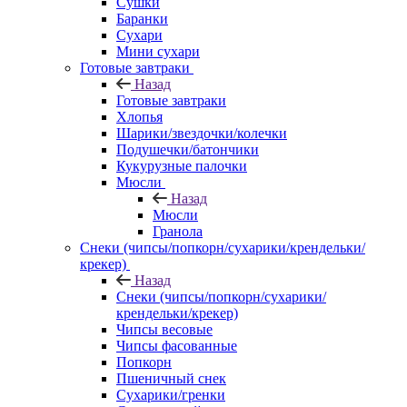
Сушки
Баранки
Сухари
Мини сухари
Готовые завтраки
Назад
Готовые завтраки
Хлопья
Шарики/звездочки/колечки
Подушечки/батончики
Кукурузные палочки
Мюсли
Назад
Мюсли
Гранола
Снеки (чипсы/попкорн/сухарики/крендельки/
крекер)
Назад
Снеки (чипсы/попкорн/сухарики/
крендельки/крекер)
Чипсы весовые
Чипсы фасованные
Попкорн
Пшеничный снек
Сухарики/гренки