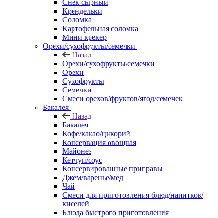
Снек сырный
Крендельки
Соломка
Картофельная соломка
Мини крекер
Орехи/сухофрукты/семечки
Назад
Орехи/сухофрукты/семечки
Орехи
Сухофрукты
Семечки
Смеси орехов/фруктов/ягод/семечек
Бакалея
Назад
Бакалея
Кофе/какао/цикорий
Консервация овощная
Майонез
Кетчуп/соус
Консервированные приправы
Джем/варенье/мед
Чай
Смеси для приготовления блюд/напитков/
киселей
Блюда быстрого приготовления