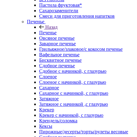
Пастила фруктовая*
Сахарозаменители
Смеси для приготовления напитков
Печенье
Назад
Печенье
Овсяное печенье
Заварное печенье
Грильяжное/злаковое/с кокосом печенье
Вафельное печенье
Бисквитное печенье
Сдобное печенье
Сдобное с начинкой, с глазурью
Слоеное
Слоеное с начинкой, с глазурью
Сахарное
Сахарное с начинкой, с глазурью
Затяжное
Затяжное с начинкой ,с глазурью
Крекер
Крекер с начинкой, с глазурью
Крендель/соломка
Кексы
Пирожные/десерты/торты/рулеты весовые