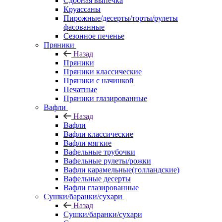
Сдобная выпечка
Круассаны
Пирожные/десерты/торты/рулеты
фасованные
Сезонное печенье
Пряники
Назад
Пряники
Пряники классические
Пряники с начинкой
Печатные
Пряники глазированные
Вафли
Назад
Вафли
Вафли классические
Вафли мягкие
Вафельные трубочки
Вафельные рулеты/рожки
Вафли карамельные(голландские)
Вафельные десерты
Вафли глазированные
Сушки/баранки/сухари
Назад
Сушки/баранки/сухари