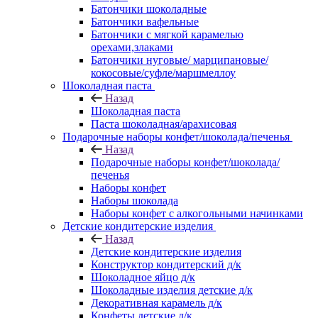
Батончики шоколадные
Батончики вафельные
Батончики с мягкой карамелью
орехами,злаками
Батончики нуговые/ марципановые/
кокосовые/суфле/маршмеллоу
Шоколадная паста
Назад
Шоколадная паста
Паста шоколадная/арахисовая
Подарочные наборы конфет/шоколада/печенья
Назад
Подарочные наборы конфет/шоколада/
печенья
Наборы конфет
Наборы шоколада
Наборы конфет с алкогольными начинками
Детские кондитерские изделия
Назад
Детские кондитерские изделия
Конструктор кондитерский д/к
Шоколадное яйцо д/к
Шоколадные изделия детские д/к
Декоративная карамель д/к
Конфеты детские д/к