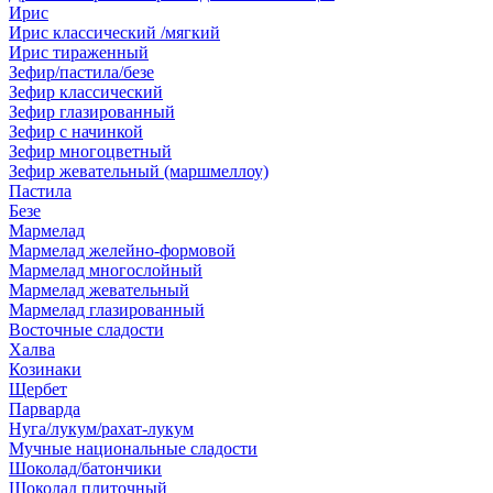
Ирис
Ирис классический /мягкий
Ирис тираженный
Зефир/пастила/безе
Зефир классический
Зефир глазированный
Зефир с начинкой
Зефир многоцветный
Зефир жевательный (маршмеллоу)
Пастила
Безе
Мармелад
Мармелад желейно-формовой
Мармелад многослойный
Мармелад жевательный
Мармелад глазированный
Восточные сладости
Халва
Козинаки
Щербет
Парварда
Нуга/лукум/рахат-лукум
Мучные национальные сладости
Шоколад/батончики
Шоколад плиточный