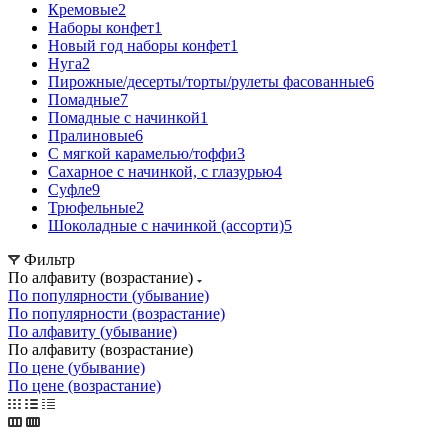
Кремовые
2
Наборы конфет
1
Новый год наборы конфет
1
Нуга
2
Пирожные/десерты/торты/рулеты фасованные
6
Помадные
7
Помадные с начинкой
1
Пралиновые
6
С мягкой карамелью/тоффи
3
Сахарное с начинкой, с глазурью
4
Суфле
9
Трюфельные
2
Шоколадные с начинкой (ассорти)
5
Фильтр
По алфавиту (возрастание)
По популярности (убывание)
По популярности (возрастание)
По алфавиту (убывание)
По алфавиту (возрастание)
По цене (убывание)
По цене (возрастание)