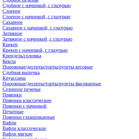
Сдобное с начинкой, с глазурью
Слоеное
Слоеное с начинкой, с глазурью
Сахарное
Сахарное с начинкой, с глазурью
Затяжное
Затяжное с начинкой ,с глазурью
Крекер
Крекер с начинкой, с глазурью
Крендель/соломка
Кексы
Пирожные/десерты/торты/рулеты весовые
Сдобная выпечка
Круассаны
Пирожные/десерты/торты/рулеты фасованные
Сезонное печенье
Пряники
Пряники классические
Пряники с начинкой
Печатные
Пряники глазированные
Вафли
Вафли классические
Вафли мягкие