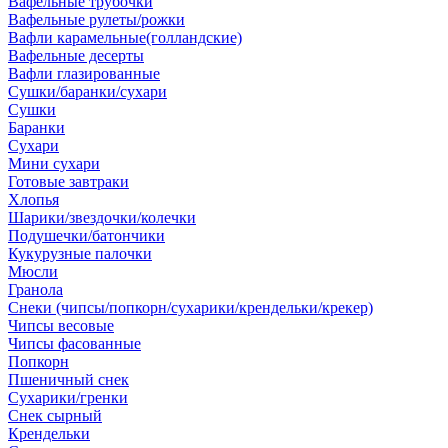
Вафельные трубочки
Вафельные рулеты/рожки
Вафли карамельные(голландские)
Вафельные десерты
Вафли глазированные
Сушки/баранки/сухари
Сушки
Баранки
Сухари
Мини сухари
Готовые завтраки
Хлопья
Шарики/звездочки/колечки
Подушечки/батончики
Кукурузные палочки
Мюсли
Гранола
Снеки (чипсы/попкорн/сухарики/крендельки/крекер)
Чипсы весовые
Чипсы фасованные
Попкорн
Пшеничный снек
Сухарики/гренки
Снек сырный
Крендельки