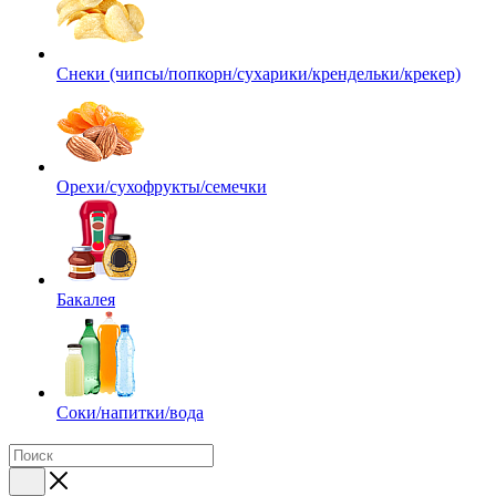
Снеки (чипсы/попкорн/сухарики/крендельки/крекер)
Орехи/сухофрукты/семечки
Бакалея
Соки/напитки/вода