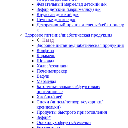
Жевательный мармелад детский д/к
Зефир детский (маршмеллоу) д/к
Круассан детский д/к
Печенье детское д/к
Декоративный пряник /печенье/кейк попс д/
к
Здоровое питание/диабетическая продукция
Назад
Здоровое питание/диабетическая продукция
Конфеты
Карамель
Шоколад
Халва/козинаки
Печенье/крекер
Вафли
Мармелад
Батончики злаковые/фруктовые/
протеиновые
Хлебцы/хлеб
Снеки (чипсы/попкорн/сухарики/
крендельки)
Продукты быстрого приготовления
Зефир*
Орехи/сухофрукты/семечки
Без глютена