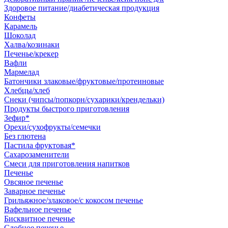
Здоровое питание/диабетическая продукция
Конфеты
Карамель
Шоколад
Халва/козинаки
Печенье/крекер
Вафли
Мармелад
Батончики злаковые/фруктовые/протеиновые
Хлебцы/хлеб
Снеки (чипсы/попкорн/сухарики/крендельки)
Продукты быстрого приготовления
Зефир*
Орехи/сухофрукты/семечки
Без глютена
Пастила фруктовая*
Сахарозаменители
Смеси для приготовления напитков
Печенье
Овсяное печенье
Заварное печенье
Грильяжное/злаковое/с кокосом печенье
Вафельное печенье
Бисквитное печенье
Сдобное печенье