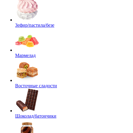
Зефир/пастила/безе
Мармелад
Восточные сладости
Шоколад/батончики