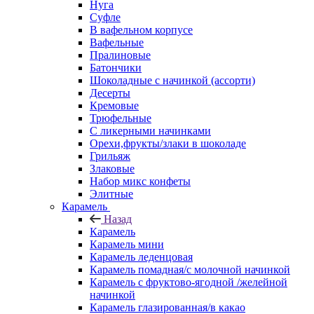
Нуга
Суфле
В вафельном корпусе
Вафельные
Пралиновые
Батончики
Шоколадные с начинкой (ассорти)
Десерты
Кремовые
Трюфельные
С ликерными начинками
Орехи,фрукты/злаки в шоколаде
Грильяж
Злаковые
Набор микс конфеты
Элитные
Карамель
Назад
Карамель
Карамель мини
Карамель леденцовая
Карамель помадная/с молочной начинкой
Карамель с фруктово-ягодной /желейной
начинкой
Карамель глазированная/в какао