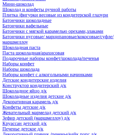
Мини-шоколад
Шоколад и конфеты ручной работы
Плитка /фигурки весовые из кондитерской глазури
Батончики шоколадные
Батончики вафельные
Батончики с мягкой карамелью орехами,злаками
Батончики нуговые/ марципановые/кокосовые/суфле/
маршмеллоу
Шоколадная паста
Паста шоколадная/арахисовая
Подарочные наборы конфет/шоколада/печенья
Наборы конфет
Наборы шоколада
Наборы конфет с алкогольными начинками
Детские кондитерские изделия
Конструктор кондитерский д/к
Шоколадное яйцо д/к
Шоколадные изделия детские д/к
Декоративная карамель д/к
Конфеты детские д/к
Жевательный мармелад детский д/к
Зефир детский (маршмеллоу) д/к
Круассан детский д/к
Печенье детское д/к
Декоративный пряник /печенье/кейк попс д/к