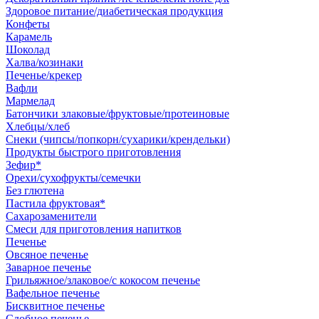
Здоровое питание/диабетическая продукция
Конфеты
Карамель
Шоколад
Халва/козинаки
Печенье/крекер
Вафли
Мармелад
Батончики злаковые/фруктовые/протеиновые
Хлебцы/хлеб
Снеки (чипсы/попкорн/сухарики/крендельки)
Продукты быстрого приготовления
Зефир*
Орехи/сухофрукты/семечки
Без глютена
Пастила фруктовая*
Сахарозаменители
Смеси для приготовления напитков
Печенье
Овсяное печенье
Заварное печенье
Грильяжное/злаковое/с кокосом печенье
Вафельное печенье
Бисквитное печенье
Сдобное печенье