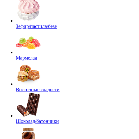
Зефир/пастила/безе
Мармелад
Восточные сладости
Шоколад/батончики