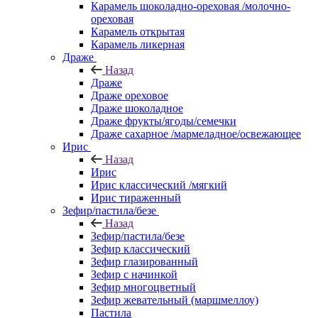
Карамель шоколадно-ореховая /молочно-
ореховая
Карамель открытая
Карамель ликерная
Драже
Назад
Драже
Драже ореховое
Драже шоколадное
Драже фрукты/ягоды/семечки
Драже сахарное /мармеладное/освежающее
Ирис
Назад
Ирис
Ирис классический /мягкий
Ирис тираженный
Зефир/пастила/безе
Назад
Зефир/пастила/безе
Зефир классический
Зефир глазированный
Зефир с начинкой
Зефир многоцветный
Зефир жевательный (маршмеллоу)
Пастила