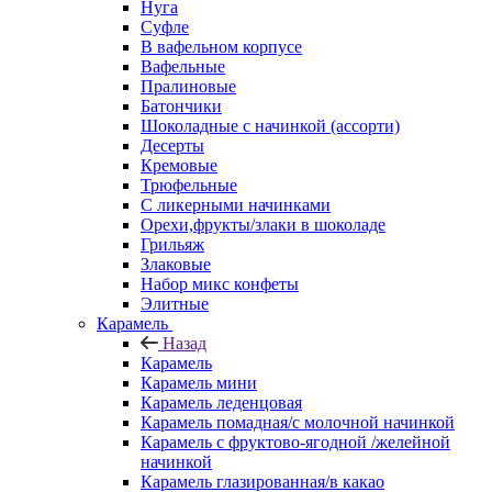
Нуга
Суфле
В вафельном корпусе
Вафельные
Пралиновые
Батончики
Шоколадные с начинкой (ассорти)
Десерты
Кремовые
Трюфельные
С ликерными начинками
Орехи,фрукты/злаки в шоколаде
Грильяж
Злаковые
Набор микс конфеты
Элитные
Карамель
Назад
Карамель
Карамель мини
Карамель леденцовая
Карамель помадная/с молочной начинкой
Карамель с фруктово-ягодной /желейной
начинкой
Карамель глазированная/в какао