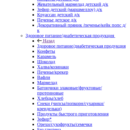
Жевательный мармелад детский д/к
Зефир детский (маршмеллоу) д/к
Круассан детский д/к
Печенье детское д/к
Декоративный пряник /печенье/кейк попс д/
к
Здоровое питание/диабетическая продукция
Назад
Здоровое питание/диабетическая продукция
Конфеты
Карамель
Шоколад
Халва/козинаки
Печенье/крекер
Вафли
Мармелад
Батончики злаковые/фруктовые/
протеиновые
Хлебцы/хлеб
Снеки (чипсы/попкорн/сухарики/
крендельки)
Продукты быстрого приготовления
Зефир*
Орехи/сухофрукты/семечки
Без глютена