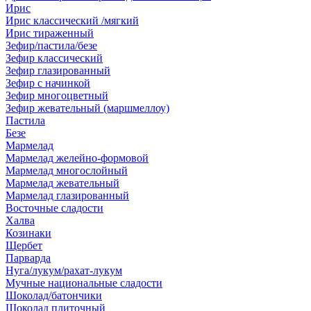
Ирис
Ирис классический /мягкий
Ирис тираженный
Зефир/пастила/безе
Зефир классический
Зефир глазированный
Зефир с начинкой
Зефир многоцветный
Зефир жевательный (маршмеллоу)
Пастила
Безе
Мармелад
Мармелад желейно-формовой
Мармелад многослойный
Мармелад жевательный
Мармелад глазированный
Восточные сладости
Халва
Козинаки
Щербет
Парварда
Нуга/лукум/рахат-лукум
Мучные национальные сладости
Шоколад/батончики
Шоколад плиточный