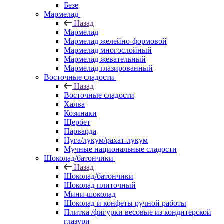
Безе
Мармелад
Назад
Мармелад
Мармелад желейно-формовой
Мармелад многослойный
Мармелад жевательный
Мармелад глазированный
Восточные сладости
Назад
Восточные сладости
Халва
Козинаки
Щербет
Парварда
Нуга/лукум/рахат-лукум
Мучные национальные сладости
Шоколад/батончики
Назад
Шоколад/батончики
Шоколад плиточный
Мини-шоколад
Шоколад и конфеты ручной работы
Плитка /фигурки весовые из кондитерской
глазури