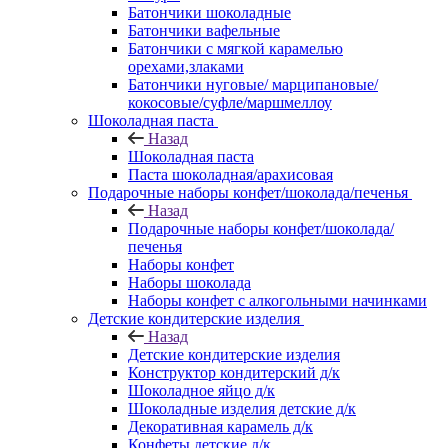
Батончики шоколадные
Батончики вафельные
Батончики с мягкой карамелью
орехами,злаками
Батончики нуговые/ марципановые/
кокосовые/суфле/маршмеллоу
Шоколадная паста
Назад
Шоколадная паста
Паста шоколадная/арахисовая
Подарочные наборы конфет/шоколада/печенья
Назад
Подарочные наборы конфет/шоколада/
печенья
Наборы конфет
Наборы шоколада
Наборы конфет с алкогольными начинками
Детские кондитерские изделия
Назад
Детские кондитерские изделия
Конструктор кондитерский д/к
Шоколадное яйцо д/к
Шоколадные изделия детские д/к
Декоративная карамель д/к
Конфеты детские д/к