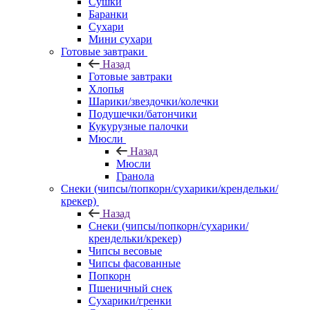
Сушки
Баранки
Сухари
Мини сухари
Готовые завтраки
Назад
Готовые завтраки
Хлопья
Шарики/звездочки/колечки
Подушечки/батончики
Кукурузные палочки
Мюсли
Назад
Мюсли
Гранола
Снеки (чипсы/попкорн/сухарики/крендельки/
крекер)
Назад
Снеки (чипсы/попкорн/сухарики/
крендельки/крекер)
Чипсы весовые
Чипсы фасованные
Попкорн
Пшеничный снек
Сухарики/гренки