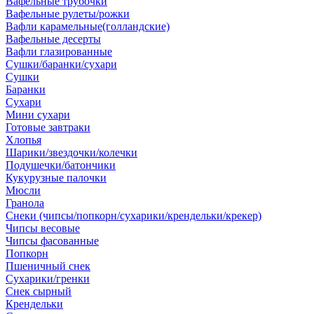
Вафельные трубочки
Вафельные рулеты/рожки
Вафли карамельные(голландские)
Вафельные десерты
Вафли глазированные
Сушки/баранки/сухари
Сушки
Баранки
Сухари
Мини сухари
Готовые завтраки
Хлопья
Шарики/звездочки/колечки
Подушечки/батончики
Кукурузные палочки
Мюсли
Гранола
Снеки (чипсы/попкорн/сухарики/крендельки/крекер)
Чипсы весовые
Чипсы фасованные
Попкорн
Пшеничный снек
Сухарики/гренки
Снек сырный
Крендельки