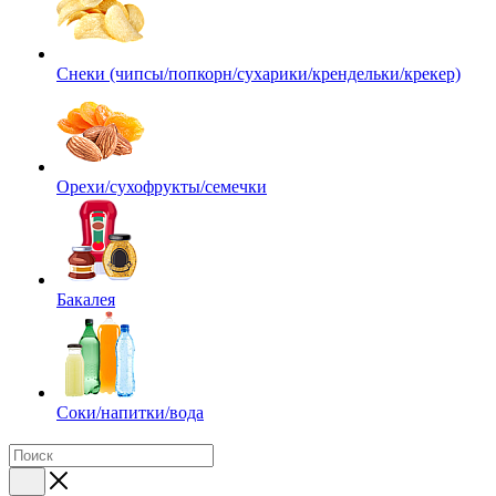
Снеки (чипсы/попкорн/сухарики/крендельки/крекер)
Орехи/сухофрукты/семечки
Бакалея
Соки/напитки/вода