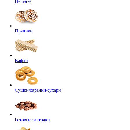
Печенье
Пряники
Вафли
Сушки/баранки/сухари
Готовые завтраки