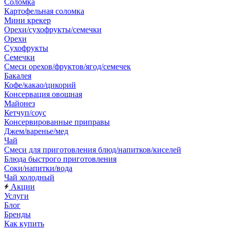
Соломка
Картофельная соломка
Мини крекер
Орехи/сухофрукты/семечки
Орехи
Сухофрукты
Семечки
Смеси орехов/фруктов/ягод/семечек
Бакалея
Кофе/какао/цикорий
Консервация овощная
Майонез
Кетчуп/соус
Консервированные приправы
Джем/варенье/мед
Чай
Смеси для приготовления блюд/напитков/киселей
Блюда быстрого приготовления
Соки/напитки/вода
Чай холодный
Акции
Услуги
Блог
Бренды
Как купить