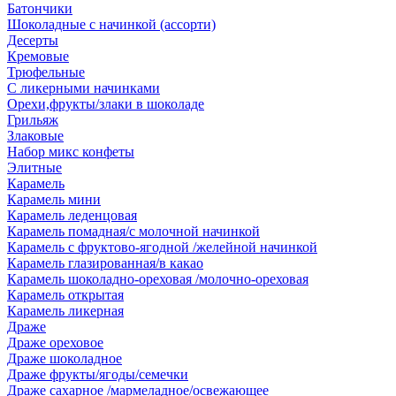
Батончики
Шоколадные с начинкой (ассорти)
Десерты
Кремовые
Трюфельные
С ликерными начинками
Орехи,фрукты/злаки в шоколаде
Грильяж
Злаковые
Набор микс конфеты
Элитные
Карамель
Карамель мини
Карамель леденцовая
Карамель помадная/с молочной начинкой
Карамель с фруктово-ягодной /желейной начинкой
Карамель глазированная/в какао
Карамель шоколадно-ореховая /молочно-ореховая
Карамель открытая
Карамель ликерная
Драже
Драже ореховое
Драже шоколадное
Драже фрукты/ягоды/семечки
Драже сахарное /мармеладное/освежающее