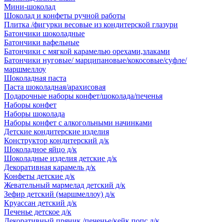
Мини-шоколад
Шоколад и конфеты ручной работы
Плитка /фигурки весовые из кондитерской глазури
Батончики шоколадные
Батончики вафельные
Батончики с мягкой карамелью орехами,злаками
Батончики нуговые/ марципановые/кокосовые/суфле/
маршмеллоу
Шоколадная паста
Паста шоколадная/арахисовая
Подарочные наборы конфет/шоколада/печенья
Наборы конфет
Наборы шоколада
Наборы конфет с алкогольными начинками
Детские кондитерские изделия
Конструктор кондитерский д/к
Шоколадное яйцо д/к
Шоколадные изделия детские д/к
Декоративная карамель д/к
Конфеты детские д/к
Жевательный мармелад детский д/к
Зефир детский (маршмеллоу) д/к
Круассан детский д/к
Печенье детское д/к
Декоративный пряник /печенье/кейк попс д/к