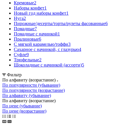
Кремовые
2
Наборы конфет
1
Новый год наборы конфет
1
Нуга
2
Пирожные/десерты/торты/рулеты фасованные
6
Помадные
7
Помадные с начинкой
1
Пралиновые
6
С мягкой карамелью/тоффи
3
Сахарное с начинкой, с глазурью
4
Суфле
9
Трюфельные
2
Шоколадные с начинкой (ассорти)
5
Фильтр
По алфавиту (возрастание)
По популярности (убывание)
По популярности (возрастание)
По алфавиту (убывание)
По алфавиту (возрастание)
По цене (убывание)
По цене (возрастание)