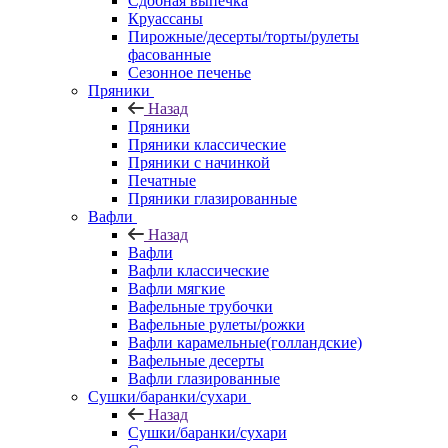
Сдобная выпечка
Круассаны
Пирожные/десерты/торты/рулеты
фасованные
Сезонное печенье
Пряники
Назад
Пряники
Пряники классические
Пряники с начинкой
Печатные
Пряники глазированные
Вафли
Назад
Вафли
Вафли классические
Вафли мягкие
Вафельные трубочки
Вафельные рулеты/рожки
Вафли карамельные(голландские)
Вафельные десерты
Вафли глазированные
Сушки/баранки/сухари
Назад
Сушки/баранки/сухари