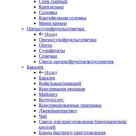
Снек сырный
Крендельки
Соломка
Картофельная соломка
Мини крекер
Орехи/сухофрукты/семечки
Назад
Орехи/сухофрукты/семечки
Орехи
Сухофрукты
Семечки
Смеси орехов/фруктов/ягод/семечек
Бакалея
Назад
Бакалея
Кофе/какао/цикорий
Консервация овощная
Майонез
Кетчуп/соус
Консервированные приправы
Джем/варенье/мед
Чай
Смеси для приготовления блюд/напитков/
киселей
Блюда быстрого приготовления