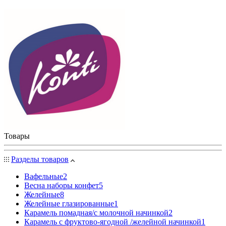
Товары
Разделы товаров
Вафельные
2
Весна наборы конфет
5
Желейные
8
Желейные глазированные
1
Карамель помадная/с молочной начинкой
2
Карамель с фруктово-ягодной /желейной начинкой
1