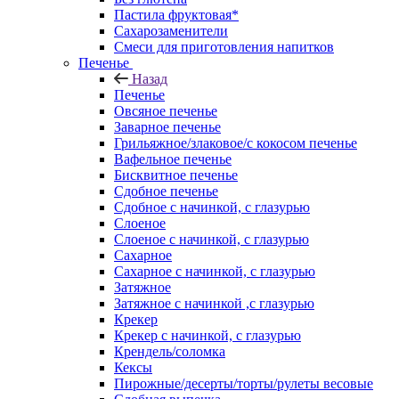
Пастила фруктовая*
Сахарозаменители
Смеси для приготовления напитков
Печенье
Назад
Печенье
Овсяное печенье
Заварное печенье
Грильяжное/злаковое/с кокосом печенье
Вафельное печенье
Бисквитное печенье
Сдобное печенье
Сдобное с начинкой, с глазурью
Слоеное
Слоеное с начинкой, с глазурью
Сахарное
Сахарное с начинкой, с глазурью
Затяжное
Затяжное с начинкой ,с глазурью
Крекер
Крекер с начинкой, с глазурью
Крендель/соломка
Кексы
Пирожные/десерты/торты/рулеты весовые