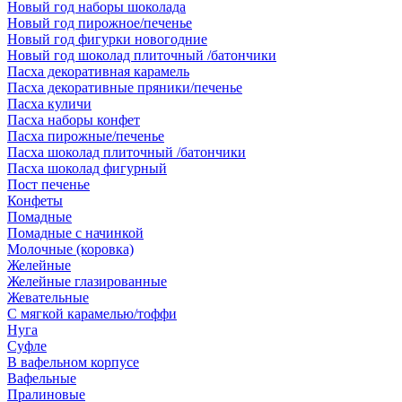
Новый год наборы шоколада
Новый год пирожное/печенье
Новый год фигурки новогодние
Новый год шоколад плиточный /батончики
Пасха декоративная карамель
Пасха декоративные пряники/печенье
Пасха куличи
Пасха наборы конфет
Пасха пирожные/печенье
Пасха шоколад плиточный /батончики
Пасха шоколад фигурный
Пост печенье
Конфеты
Помадные
Помадные с начинкой
Молочные (коровка)
Желейные
Желейные глазированные
Жевательные
С мягкой карамелью/тоффи
Нуга
Суфле
В вафельном корпусе
Вафельные
Пралиновые