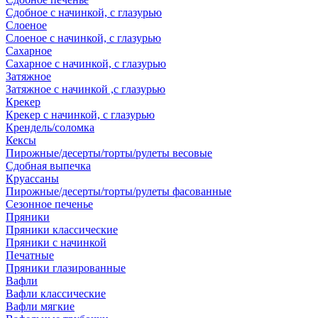
Сдобное с начинкой, с глазурью
Слоеное
Слоеное с начинкой, с глазурью
Сахарное
Сахарное с начинкой, с глазурью
Затяжное
Затяжное с начинкой ,с глазурью
Крекер
Крекер с начинкой, с глазурью
Крендель/соломка
Кексы
Пирожные/десерты/торты/рулеты весовые
Сдобная выпечка
Круассаны
Пирожные/десерты/торты/рулеты фасованные
Сезонное печенье
Пряники
Пряники классические
Пряники с начинкой
Печатные
Пряники глазированные
Вафли
Вафли классические
Вафли мягкие