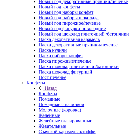
Новый год декоративные пряники/печенье
Новый год конфеты
Новый год наборы конфет
Новый год наборы шоколада
Новый год пирожное/печенье
Новый год фигурки новогодние
Новый год шоколад плиточный /батончики
Пасха декоративная карамель
Пасха декоративные пряники/печенье
Пасха куличи
Пасха наборы конфет
Пасха пирожные/печенье
Пасха шоколад плиточный /батончики
Пасха шоколад фигурный
Пост печенье
Конфеты
Назад
Конфеты
Помадные
Помадные с начинкой
Молочные (коровка)
Желейные
Желейные глазированные
Жевательные
С мягкой карамелью/тоффи