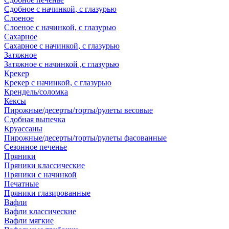
Сдобное с начинкой, с глазурью
Слоеное
Слоеное с начинкой, с глазурью
Сахарное
Сахарное с начинкой, с глазурью
Затяжное
Затяжное с начинкой ,с глазурью
Крекер
Крекер с начинкой, с глазурью
Крендель/соломка
Кексы
Пирожные/десерты/торты/рулеты весовые
Сдобная выпечка
Круассаны
Пирожные/десерты/торты/рулеты фасованные
Сезонное печенье
Пряники
Пряники классические
Пряники с начинкой
Печатные
Пряники глазированные
Вафли
Вафли классические
Вафли мягкие