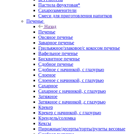
Пастила фруктовая*
Сахарозаменители
Смеси для приготовления напитков
Печенье
Назад
Печенье
Овсяное печенье
Заварное печенье
Грильяжное/злаковое/с кокосом печенье
Вафельное печенье
Бисквитное печенье
Сдобное печенье
Сдобное с начинкой, с глазурью
Слоеное
Слоеное с начинкой, с глазурью
Сахарное
Сахарное с начинкой, с глазурью
Затяжное
Затяжное с начинкой ,с глазурью
Крекер
Крекер с начинкой, с глазурью
Крендель/соломка
Кексы
Пирожные/десерты/торты/рулеты весовые