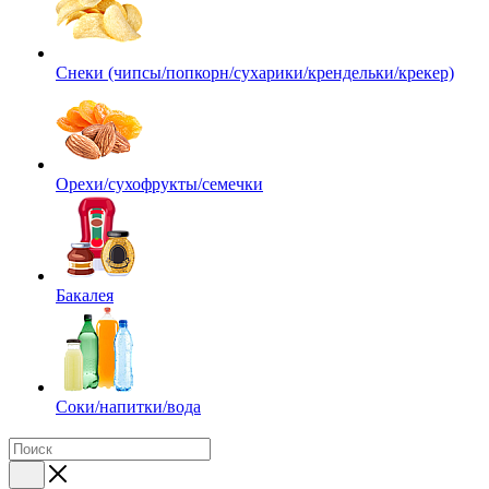
Снеки (чипсы/попкорн/сухарики/крендельки/крекер)
Орехи/сухофрукты/семечки
Бакалея
Соки/напитки/вода