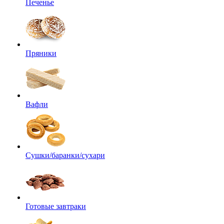
Печенье
Пряники
Вафли
Сушки/баранки/сухари
Готовые завтраки