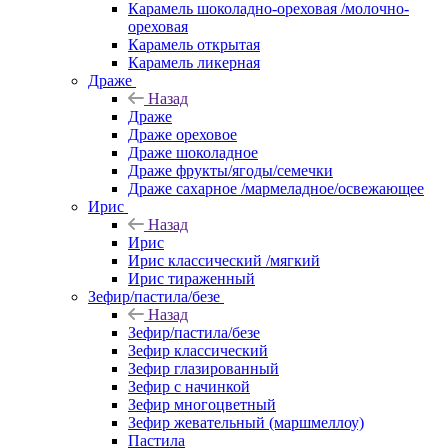
Карамель шоколадно-ореховая /молочно-
ореховая
Карамель открытая
Карамель ликерная
Драже
Назад
Драже
Драже ореховое
Драже шоколадное
Драже фрукты/ягоды/семечки
Драже сахарное /мармеладное/освежающее
Ирис
Назад
Ирис
Ирис классический /мягкий
Ирис тираженный
Зефир/пастила/безе
Назад
Зефир/пастила/безе
Зефир классический
Зефир глазированный
Зефир с начинкой
Зефир многоцветный
Зефир жевательный (маршмеллоу)
Пастила