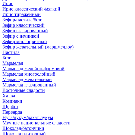
Ирис
Ирис классический /мягкий
Ирис тираженный
Зефир/пастила/безе
Зефир классический
Зефир глазированный
Зефир с начинкой
Зефир многоцветный
Зефир жевательный (маршмеллоу)
Пастила
Безе
Мармелад
Мармелад желейно-формовой
Мармелад многослойный
Мармелад жевательный
Мармелад глазированный
Восточные сладости
Халва
Козинаки
Щербет
Парварда
Нуга/лукум/рахат-лукум
Мучные национальные сладости
Шоколад/батончики
Шоколад плиточный