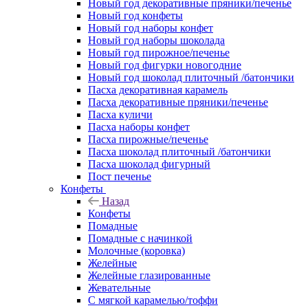
Новый год декоративные пряники/печенье
Новый год конфеты
Новый год наборы конфет
Новый год наборы шоколада
Новый год пирожное/печенье
Новый год фигурки новогодние
Новый год шоколад плиточный /батончики
Пасха декоративная карамель
Пасха декоративные пряники/печенье
Пасха куличи
Пасха наборы конфет
Пасха пирожные/печенье
Пасха шоколад плиточный /батончики
Пасха шоколад фигурный
Пост печенье
Конфеты
Назад
Конфеты
Помадные
Помадные с начинкой
Молочные (коровка)
Желейные
Желейные глазированные
Жевательные
С мягкой карамелью/тоффи