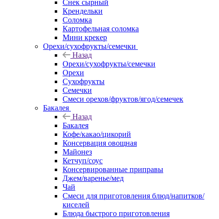
Снек сырный
Крендельки
Соломка
Картофельная соломка
Мини крекер
Орехи/сухофрукты/семечки
Назад
Орехи/сухофрукты/семечки
Орехи
Сухофрукты
Семечки
Смеси орехов/фруктов/ягод/семечек
Бакалея
Назад
Бакалея
Кофе/какао/цикорий
Консервация овощная
Майонез
Кетчуп/соус
Консервированные приправы
Джем/варенье/мед
Чай
Смеси для приготовления блюд/напитков/
киселей
Блюда быстрого приготовления