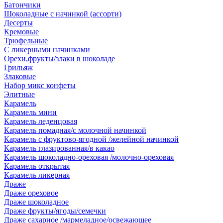
Батончики
Шоколадные с начинкой (ассорти)
Десерты
Кремовые
Трюфельные
С ликерными начинками
Орехи,фрукты/злаки в шоколаде
Грильяж
Злаковые
Набор микс конфеты
Элитные
Карамель
Карамель мини
Карамель леденцовая
Карамель помадная/с молочной начинкой
Карамель с фруктово-ягодной /желейной начинкой
Карамель глазированная/в какао
Карамель шоколадно-ореховая /молочно-ореховая
Карамель открытая
Карамель ликерная
Драже
Драже ореховое
Драже шоколадное
Драже фрукты/ягоды/семечки
Драже сахарное /мармеладное/освежающее