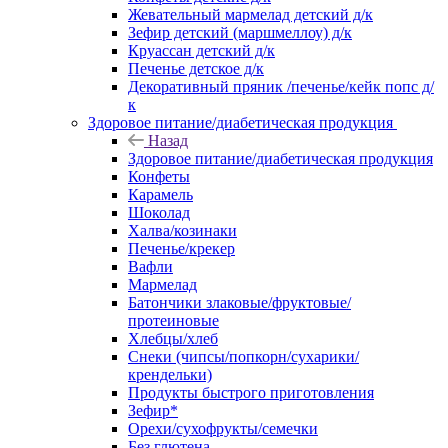
Жевательный мармелад детский д/к
Зефир детский (маршмеллоу) д/к
Круассан детский д/к
Печенье детское д/к
Декоративный пряник /печенье/кейк попс д/
к
Здоровое питание/диабетическая продукция
Назад
Здоровое питание/диабетическая продукция
Конфеты
Карамель
Шоколад
Халва/козинаки
Печенье/крекер
Вафли
Мармелад
Батончики злаковые/фруктовые/
протеиновые
Хлебцы/хлеб
Снеки (чипсы/попкорн/сухарики/
крендельки)
Продукты быстрого приготовления
Зефир*
Орехи/сухофрукты/семечки
Без глютена