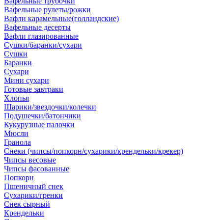
Вафельные трубочки
Вафельные рулеты/рожки
Вафли карамельные(голландские)
Вафельные десерты
Вафли глазированные
Сушки/баранки/сухари
Сушки
Баранки
Сухари
Мини сухари
Готовые завтраки
Хлопья
Шарики/звездочки/колечки
Подушечки/батончики
Кукурузные палочки
Мюсли
Гранола
Снеки (чипсы/попкорн/сухарики/крендельки/крекер)
Чипсы весовые
Чипсы фасованные
Попкорн
Пшеничный снек
Сухарики/гренки
Снек сырный
Крендельки