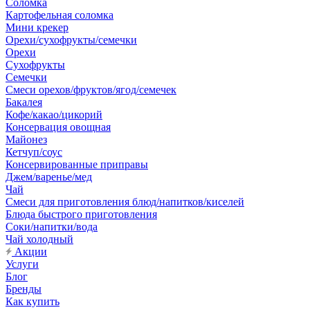
Соломка
Картофельная соломка
Мини крекер
Орехи/сухофрукты/семечки
Орехи
Сухофрукты
Семечки
Смеси орехов/фруктов/ягод/семечек
Бакалея
Кофе/какао/цикорий
Консервация овощная
Майонез
Кетчуп/соус
Консервированные приправы
Джем/варенье/мед
Чай
Смеси для приготовления блюд/напитков/киселей
Блюда быстрого приготовления
Соки/напитки/вода
Чай холодный
Акции
Услуги
Блог
Бренды
Как купить