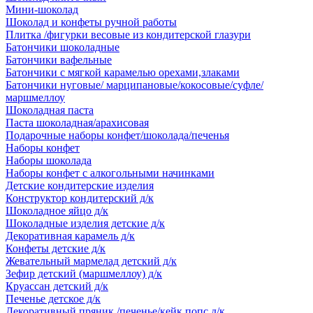
Мини-шоколад
Шоколад и конфеты ручной работы
Плитка /фигурки весовые из кондитерской глазури
Батончики шоколадные
Батончики вафельные
Батончики с мягкой карамелью орехами,злаками
Батончики нуговые/ марципановые/кокосовые/суфле/
маршмеллоу
Шоколадная паста
Паста шоколадная/арахисовая
Подарочные наборы конфет/шоколада/печенья
Наборы конфет
Наборы шоколада
Наборы конфет с алкогольными начинками
Детские кондитерские изделия
Конструктор кондитерский д/к
Шоколадное яйцо д/к
Шоколадные изделия детские д/к
Декоративная карамель д/к
Конфеты детские д/к
Жевательный мармелад детский д/к
Зефир детский (маршмеллоу) д/к
Круассан детский д/к
Печенье детское д/к
Декоративный пряник /печенье/кейк попс д/к