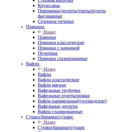
Сдобная выпечка
Круассаны
Пирожные/десерты/торты/рулеты
фасованные
Сезонное печенье
Пряники
Назад
Пряники
Пряники классические
Пряники с начинкой
Печатные
Пряники глазированные
Вафли
Назад
Вафли
Вафли классические
Вафли мягкие
Вафельные трубочки
Вафельные рулеты/рожки
Вафли карамельные(голландские)
Вафельные десерты
Вафли глазированные
Сушки/баранки/сухари
Назад
Сушки/баранки/сухари