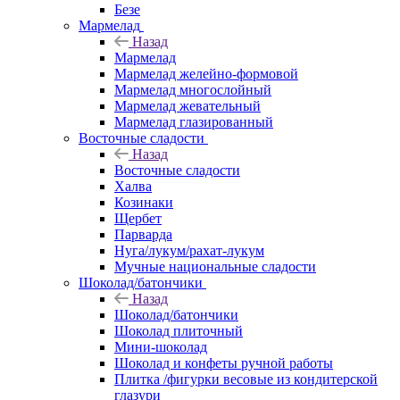
Безе
Мармелад
Назад
Мармелад
Мармелад желейно-формовой
Мармелад многослойный
Мармелад жевательный
Мармелад глазированный
Восточные сладости
Назад
Восточные сладости
Халва
Козинаки
Щербет
Парварда
Нуга/лукум/рахат-лукум
Мучные национальные сладости
Шоколад/батончики
Назад
Шоколад/батончики
Шоколад плиточный
Мини-шоколад
Шоколад и конфеты ручной работы
Плитка /фигурки весовые из кондитерской
глазури