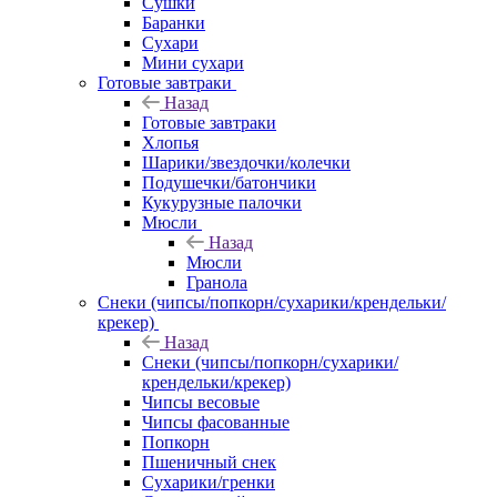
Сушки
Баранки
Сухари
Мини сухари
Готовые завтраки
Назад
Готовые завтраки
Хлопья
Шарики/звездочки/колечки
Подушечки/батончики
Кукурузные палочки
Мюсли
Назад
Мюсли
Гранола
Снеки (чипсы/попкорн/сухарики/крендельки/
крекер)
Назад
Снеки (чипсы/попкорн/сухарики/
крендельки/крекер)
Чипсы весовые
Чипсы фасованные
Попкорн
Пшеничный снек
Сухарики/гренки