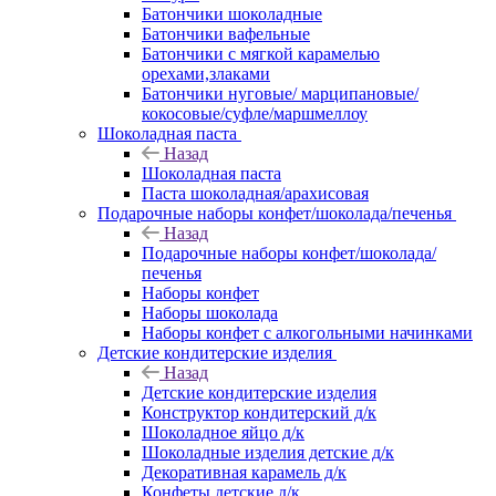
Батончики шоколадные
Батончики вафельные
Батончики с мягкой карамелью
орехами,злаками
Батончики нуговые/ марципановые/
кокосовые/суфле/маршмеллоу
Шоколадная паста
Назад
Шоколадная паста
Паста шоколадная/арахисовая
Подарочные наборы конфет/шоколада/печенья
Назад
Подарочные наборы конфет/шоколада/
печенья
Наборы конфет
Наборы шоколада
Наборы конфет с алкогольными начинками
Детские кондитерские изделия
Назад
Детские кондитерские изделия
Конструктор кондитерский д/к
Шоколадное яйцо д/к
Шоколадные изделия детские д/к
Декоративная карамель д/к
Конфеты детские д/к