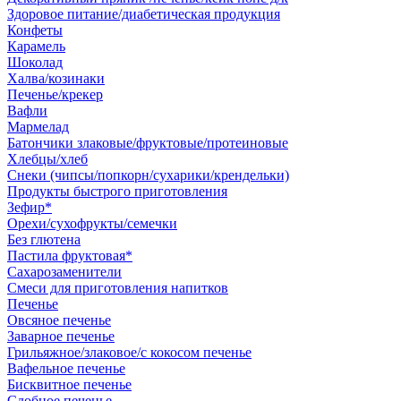
Здоровое питание/диабетическая продукция
Конфеты
Карамель
Шоколад
Халва/козинаки
Печенье/крекер
Вафли
Мармелад
Батончики злаковые/фруктовые/протеиновые
Хлебцы/хлеб
Снеки (чипсы/попкорн/сухарики/крендельки)
Продукты быстрого приготовления
Зефир*
Орехи/сухофрукты/семечки
Без глютена
Пастила фруктовая*
Сахарозаменители
Смеси для приготовления напитков
Печенье
Овсяное печенье
Заварное печенье
Грильяжное/злаковое/с кокосом печенье
Вафельное печенье
Бисквитное печенье
Сдобное печенье