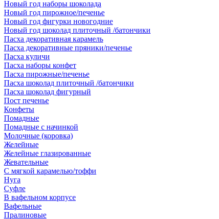
Новый год наборы шоколада
Новый год пирожное/печенье
Новый год фигурки новогодние
Новый год шоколад плиточный /батончики
Пасха декоративная карамель
Пасха декоративные пряники/печенье
Пасха куличи
Пасха наборы конфет
Пасха пирожные/печенье
Пасха шоколад плиточный /батончики
Пасха шоколад фигурный
Пост печенье
Конфеты
Помадные
Помадные с начинкой
Молочные (коровка)
Желейные
Желейные глазированные
Жевательные
С мягкой карамелью/тоффи
Нуга
Суфле
В вафельном корпусе
Вафельные
Пралиновые