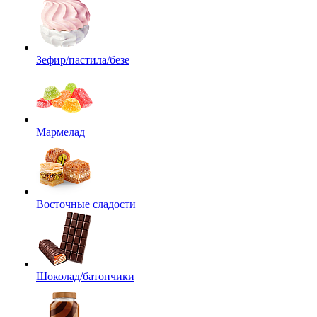
Зефир/пастила/безе
Мармелад
Восточные сладости
Шоколад/батончики