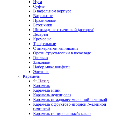
Нуга
Суфле
В вафельном корпусе
Вафельные
Пралиновые
Батончики
Шоколадные с начинкой (ассорти)
Десерты
Кремовые
Трюфельные
С ликерными начинками
Орехи,фрукты/злаки в шоколаде
Грильяж
Злаковые
Набор микс конфеты
Элитные
Карамель
Назад
Карамель
Карамель мини
Карамель леденцовая
Карамель помадная/с молочной начинкой
Карамель с фруктово-ягодной /желейной
начинкой
Карамель глазированная/в какао