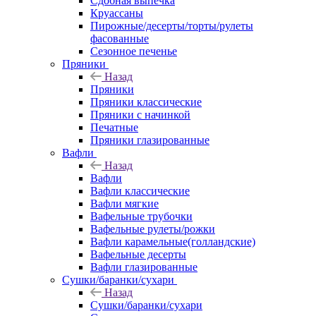
Сдобная выпечка
Круассаны
Пирожные/десерты/торты/рулеты
фасованные
Сезонное печенье
Пряники
Назад
Пряники
Пряники классические
Пряники с начинкой
Печатные
Пряники глазированные
Вафли
Назад
Вафли
Вафли классические
Вафли мягкие
Вафельные трубочки
Вафельные рулеты/рожки
Вафли карамельные(голландские)
Вафельные десерты
Вафли глазированные
Сушки/баранки/сухари
Назад
Сушки/баранки/сухари