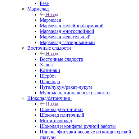
Безе
Мармелад
Назад
Мармелад
Мармелад желейно-формовой
Мармелад многослойный
Мармелад жевательный
Мармелад глазированный
Восточные сладости
Назад
Восточные сладости
Халва
Козинаки
Щербет
Парварда
Нуга/лукум/рахат-лукум
Мучные национальные сладости
Шоколад/батончики
Назад
Шоколад/батончики
Шоколад плиточный
Мини-шоколад
Шоколад и конфеты ручной работы
Плитка /фигурки весовые из кондитерской
глазури