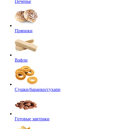
Печенье
Пряники
Вафли
Сушки/баранки/сухари
Готовые завтраки