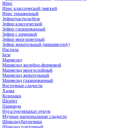
Ирис
Ирис классический /мягкий
Ирис тираженный
Зефир/пастила/безе
Зефир классический
Зефир глазированный
Зефир с начинкой
Зефир многоцветный
Зефир жевательный (маршмеллоу)
Пастила
Безе
Мармелад
Мармелад желейно-формовой
Мармелад многослойный
Мармелад жевательный
Мармелад глазированный
Восточные сладости
Халва
Козинаки
Щербет
Парварда
Нуга/лукум/рахат-лукум
Мучные национальные сладости
Шоколад/батончики
Шоколад плиточный