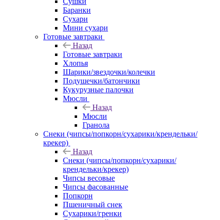
Сушки
Баранки
Сухари
Мини сухари
Готовые завтраки
Назад
Готовые завтраки
Хлопья
Шарики/звездочки/колечки
Подушечки/батончики
Кукурузные палочки
Мюсли
Назад
Мюсли
Гранола
Снеки (чипсы/попкорн/сухарики/крендельки/
крекер)
Назад
Снеки (чипсы/попкорн/сухарики/
крендельки/крекер)
Чипсы весовые
Чипсы фасованные
Попкорн
Пшеничный снек
Сухарики/гренки