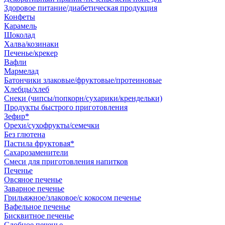
Здоровое питание/диабетическая продукция
Конфеты
Карамель
Шоколад
Халва/козинаки
Печенье/крекер
Вафли
Мармелад
Батончики злаковые/фруктовые/протеиновые
Хлебцы/хлеб
Снеки (чипсы/попкорн/сухарики/крендельки)
Продукты быстрого приготовления
Зефир*
Орехи/сухофрукты/семечки
Без глютена
Пастила фруктовая*
Сахарозаменители
Смеси для приготовления напитков
Печенье
Овсяное печенье
Заварное печенье
Грильяжное/злаковое/с кокосом печенье
Вафельное печенье
Бисквитное печенье
Сдобное печенье