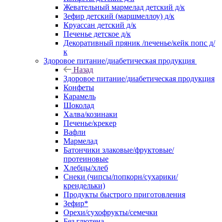
Жевательный мармелад детский д/к
Зефир детский (маршмеллоу) д/к
Круассан детский д/к
Печенье детское д/к
Декоративный пряник /печенье/кейк попс д/
к
Здоровое питание/диабетическая продукция
Назад
Здоровое питание/диабетическая продукция
Конфеты
Карамель
Шоколад
Халва/козинаки
Печенье/крекер
Вафли
Мармелад
Батончики злаковые/фруктовые/
протеиновые
Хлебцы/хлеб
Снеки (чипсы/попкорн/сухарики/
крендельки)
Продукты быстрого приготовления
Зефир*
Орехи/сухофрукты/семечки
Без глютена