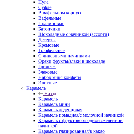
Нуга
Суфле
В вафельном корпусе
Вафельные
Пралиновые
Батончики
Шоколадные с начинкой (ассорти)
Десерты
Кремовые
Трюфельные
С ликерными начинками
Орехи,фрукты/злаки в шоколаде
Грильяж
Злаковые
Набор микс конфеты
Элитные
Карамель
Назад
Карамель
Карамель мини
Карамель леденцовая
Карамель помадная/с молочной начинкой
Карамель с фруктово-ягодной /желейной
начинкой
Карамель глазированная/в какао