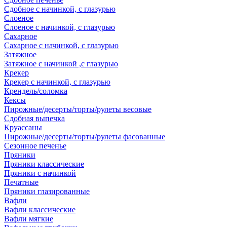
Сдобное с начинкой, с глазурью
Слоеное
Слоеное с начинкой, с глазурью
Сахарное
Сахарное с начинкой, с глазурью
Затяжное
Затяжное с начинкой ,с глазурью
Крекер
Крекер с начинкой, с глазурью
Крендель/соломка
Кексы
Пирожные/десерты/торты/рулеты весовые
Сдобная выпечка
Круассаны
Пирожные/десерты/торты/рулеты фасованные
Сезонное печенье
Пряники
Пряники классические
Пряники с начинкой
Печатные
Пряники глазированные
Вафли
Вафли классические
Вафли мягкие