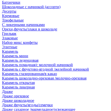
Батончики
Шоколадные с начинкой (ассорти)
Десерты
Кремовые
Трюфельные
С ликерными начинками
Орехи,фрукты/злаки в шоколаде
Грильяж
Злаковые
Набор микс конфеты
Элитные
Карамель
Карамель мини
Карамель леденцовая
Карамель помадная/с молочной начинкой
Карамель с фруктово-ягодной /желейной начинкой
Карамель глазированная/в какао
Карамель шоколадно-ореховая /молочно-ореховая
Карамель открытая
Карамель ликерная
Драже
Драже ореховое
Драже шоколадное
Драже фрукты/ягоды/семечки
Драже сахарное /мармеладное/освежающее