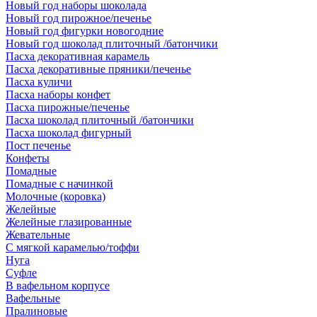
Новый год наборы шоколада
Новый год пирожное/печенье
Новый год фигурки новогодние
Новый год шоколад плиточный /батончики
Пасха декоративная карамель
Пасха декоративные пряники/печенье
Пасха куличи
Пасха наборы конфет
Пасха пирожные/печенье
Пасха шоколад плиточный /батончики
Пасха шоколад фигурный
Пост печенье
Конфеты
Помадные
Помадные с начинкой
Молочные (коровка)
Желейные
Желейные глазированные
Жевательные
С мягкой карамелью/тоффи
Нуга
Суфле
В вафельном корпусе
Вафельные
Пралиновые