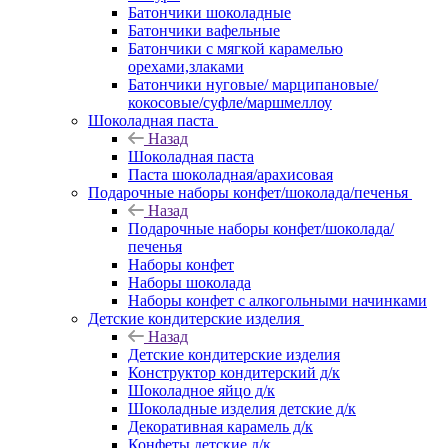
Батончики шоколадные
Батончики вафельные
Батончики с мягкой карамелью
орехами,злаками
Батончики нуговые/ марципановые/
кокосовые/суфле/маршмеллоу
Шоколадная паста
Назад
Шоколадная паста
Паста шоколадная/арахисовая
Подарочные наборы конфет/шоколада/печенья
Назад
Подарочные наборы конфет/шоколада/
печенья
Наборы конфет
Наборы шоколада
Наборы конфет с алкогольными начинками
Детские кондитерские изделия
Назад
Детские кондитерские изделия
Конструктор кондитерский д/к
Шоколадное яйцо д/к
Шоколадные изделия детские д/к
Декоративная карамель д/к
Конфеты детские д/к