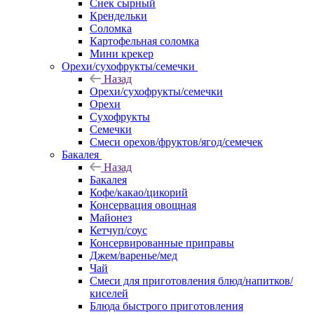
Снек сырный
Крендельки
Соломка
Картофельная соломка
Мини крекер
Орехи/сухофрукты/семечки
Назад
Орехи/сухофрукты/семечки
Орехи
Сухофрукты
Семечки
Смеси орехов/фруктов/ягод/семечек
Бакалея
Назад
Бакалея
Кофе/какао/цикорий
Консервация овощная
Майонез
Кетчуп/соус
Консервированные приправы
Джем/варенье/мед
Чай
Смеси для приготовления блюд/напитков/
киселей
Блюда быстрого приготовления