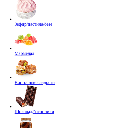
Зефир/пастила/безе
Мармелад
Восточные сладости
Шоколад/батончики