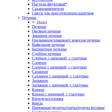
Пастила фруктовая*
Сахарозаменители
Смеси для приготовления напитков
Печенье
Назад
Печенье
Овсяное печенье
Заварное печенье
Грильяжное/злаковое/с кокосом печенье
Вафельное печенье
Бисквитное печенье
Сдобное печенье
Сдобное с начинкой, с глазурью
Слоеное
Слоеное с начинкой, с глазурью
Сахарное
Сахарное с начинкой, с глазурью
Затяжное
Затяжное с начинкой ,с глазурью
Крекер
Крекер с начинкой, с глазурью
Крендель/соломка
Кексы
Пирожные/десерты/торты/рулеты весовые