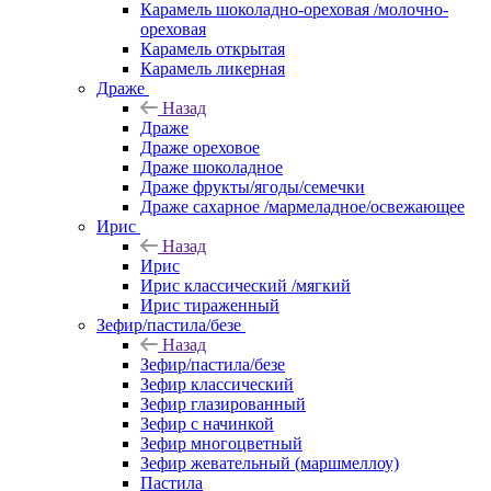
Карамель шоколадно-ореховая /молочно-
ореховая
Карамель открытая
Карамель ликерная
Драже
Назад
Драже
Драже ореховое
Драже шоколадное
Драже фрукты/ягоды/семечки
Драже сахарное /мармеладное/освежающее
Ирис
Назад
Ирис
Ирис классический /мягкий
Ирис тираженный
Зефир/пастила/безе
Назад
Зефир/пастила/безе
Зефир классический
Зефир глазированный
Зефир с начинкой
Зефир многоцветный
Зефир жевательный (маршмеллоу)
Пастила