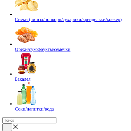
Снеки (чипсы/попкорн/сухарики/крендельки/крекер)
Орехи/сухофрукты/семечки
Бакалея
Соки/напитки/вода