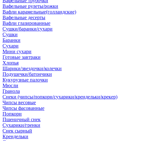
Вафельные трубочки
Вафельные рулеты/рожки
Вафли карамельные(голландские)
Вафельные десерты
Вафли глазированные
Сушки/баранки/сухари
Сушки
Баранки
Сухари
Мини сухари
Готовые завтраки
Хлопья
Шарики/звездочки/колечки
Подушечки/батончики
Кукурузные палочки
Мюсли
Гранола
Снеки (чипсы/попкорн/сухарики/крендельки/крекер)
Чипсы весовые
Чипсы фасованные
Попкорн
Пшеничный снек
Сухарики/гренки
Снек сырный
Крендельки