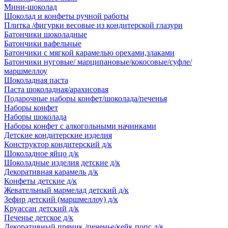
Мини-шоколад
Шоколад и конфеты ручной работы
Плитка /фигурки весовые из кондитерской глазури
Батончики шоколадные
Батончики вафельные
Батончики с мягкой карамелью орехами,злаками
Батончики нуговые/ марципановые/кокосовые/суфле/
маршмеллоу
Шоколадная паста
Паста шоколадная/арахисовая
Подарочные наборы конфет/шоколада/печенья
Наборы конфет
Наборы шоколада
Наборы конфет с алкогольными начинками
Детские кондитерские изделия
Конструктор кондитерский д/к
Шоколадное яйцо д/к
Шоколадные изделия детские д/к
Декоративная карамель д/к
Конфеты детские д/к
Жевательный мармелад детский д/к
Зефир детский (маршмеллоу) д/к
Круассан детский д/к
Печенье детское д/к
Декоративный пряник /печенье/кейк попс д/к