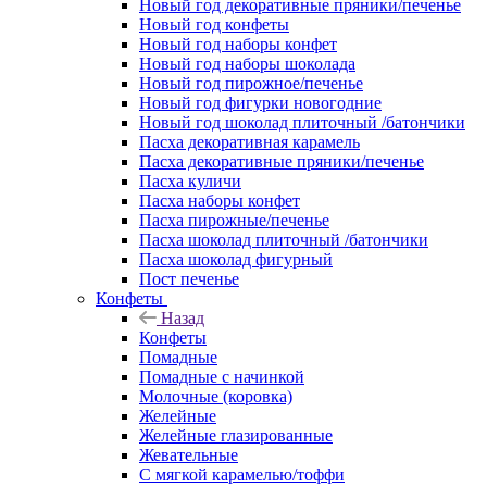
Новый год декоративные пряники/печенье
Новый год конфеты
Новый год наборы конфет
Новый год наборы шоколада
Новый год пирожное/печенье
Новый год фигурки новогодние
Новый год шоколад плиточный /батончики
Пасха декоративная карамель
Пасха декоративные пряники/печенье
Пасха куличи
Пасха наборы конфет
Пасха пирожные/печенье
Пасха шоколад плиточный /батончики
Пасха шоколад фигурный
Пост печенье
Конфеты
Назад
Конфеты
Помадные
Помадные с начинкой
Молочные (коровка)
Желейные
Желейные глазированные
Жевательные
С мягкой карамелью/тоффи