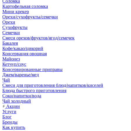
Соломка
Картофельная соломка
Мини крекер
Орехи/сухофрукты/семечки
Орехи
Сухофрукты
Семечки
Смеси орехов/фруктов/ягод/семечек
Бакалея
Кофе/какао/цикорий
Консервация овощная
Майонез
Кетчуп/соус
Консервированные приправы
Джем/варенье/мед
Чай
Смеси для приготовления блюд/напитков/киселей
Блюда быстрого приготовления
Соки/напитки/вода
Чай холодный
Акции
Услуги
Блог
Бренды
Как купить