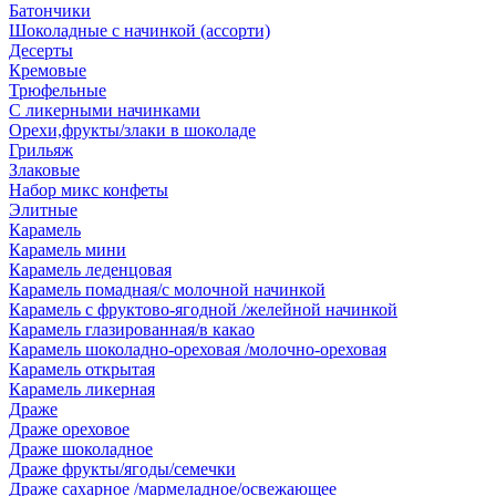
Батончики
Шоколадные с начинкой (ассорти)
Десерты
Кремовые
Трюфельные
С ликерными начинками
Орехи,фрукты/злаки в шоколаде
Грильяж
Злаковые
Набор микс конфеты
Элитные
Карамель
Карамель мини
Карамель леденцовая
Карамель помадная/с молочной начинкой
Карамель с фруктово-ягодной /желейной начинкой
Карамель глазированная/в какао
Карамель шоколадно-ореховая /молочно-ореховая
Карамель открытая
Карамель ликерная
Драже
Драже ореховое
Драже шоколадное
Драже фрукты/ягоды/семечки
Драже сахарное /мармеладное/освежающее