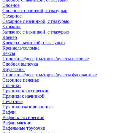
Слоеное
Слоеное с начинкой, с глазурью
Сахарное
Сахарное с начинкой, с глазурью
Затяжное
Затяжное с начинкой ,с глазурью
Крекер
Крекер с начинкой, с глазурью
Крендель/соломка
Кексы
Пирожные/десерты/торты/рулеты весовые
Сдобная выпечка
Круассаны
Пирожные/десерты/торты/рулеты фасованные
Сезонное печенье
Пряники
Пряники классические
Пряники с начинкой
Печатные
Пряники глазированные
Вафли
Вафли классические
Вафли мягкие
Вафельные трубочки