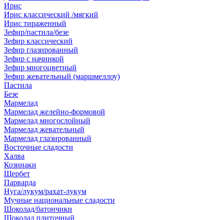
Ирис
Ирис классический /мягкий
Ирис тираженный
Зефир/пастила/безе
Зефир классический
Зефир глазированный
Зефир с начинкой
Зефир многоцветный
Зефир жевательный (маршмеллоу)
Пастила
Безе
Мармелад
Мармелад желейно-формовой
Мармелад многослойный
Мармелад жевательный
Мармелад глазированный
Восточные сладости
Халва
Козинаки
Щербет
Парварда
Нуга/лукум/рахат-лукум
Мучные национальные сладости
Шоколад/батончики
Шоколад плиточный