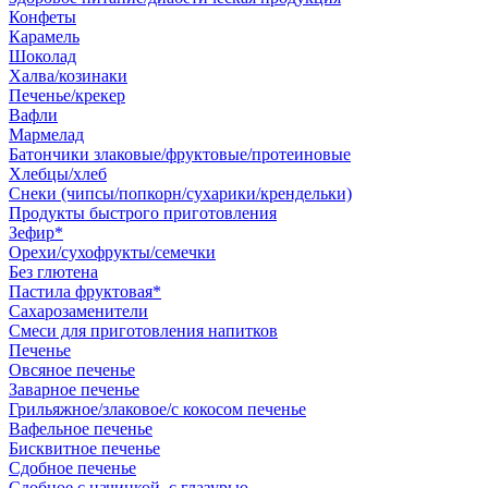
Конфеты
Карамель
Шоколад
Халва/козинаки
Печенье/крекер
Вафли
Мармелад
Батончики злаковые/фруктовые/протеиновые
Хлебцы/хлеб
Снеки (чипсы/попкорн/сухарики/крендельки)
Продукты быстрого приготовления
Зефир*
Орехи/сухофрукты/семечки
Без глютена
Пастила фруктовая*
Сахарозаменители
Смеси для приготовления напитков
Печенье
Овсяное печенье
Заварное печенье
Грильяжное/злаковое/с кокосом печенье
Вафельное печенье
Бисквитное печенье
Сдобное печенье
Сдобное с начинкой, с глазурью