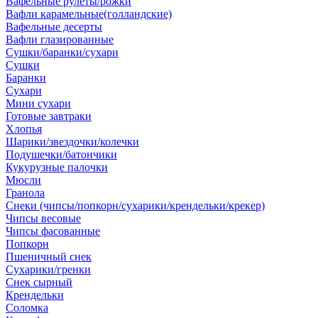
Вафельные рулеты/рожки
Вафли карамельные(голландские)
Вафельные десерты
Вафли глазированные
Сушки/баранки/сухари
Сушки
Баранки
Сухари
Мини сухари
Готовые завтраки
Хлопья
Шарики/звездочки/колечки
Подушечки/батончики
Кукурузные палочки
Мюсли
Гранола
Снеки (чипсы/попкорн/сухарики/крендельки/крекер)
Чипсы весовые
Чипсы фасованные
Попкорн
Пшеничный снек
Сухарики/гренки
Снек сырный
Крендельки
Соломка