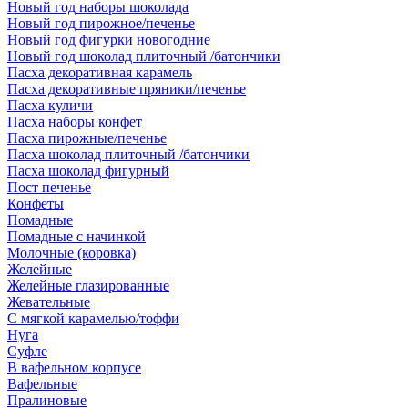
Новый год наборы шоколада
Новый год пирожное/печенье
Новый год фигурки новогодние
Новый год шоколад плиточный /батончики
Пасха декоративная карамель
Пасха декоративные пряники/печенье
Пасха куличи
Пасха наборы конфет
Пасха пирожные/печенье
Пасха шоколад плиточный /батончики
Пасха шоколад фигурный
Пост печенье
Конфеты
Помадные
Помадные с начинкой
Молочные (коровка)
Желейные
Желейные глазированные
Жевательные
С мягкой карамелью/тоффи
Нуга
Суфле
В вафельном корпусе
Вафельные
Пралиновые