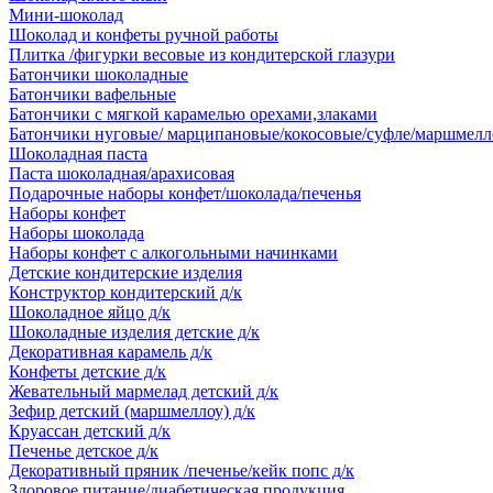
Мини-шоколад
Шоколад и конфеты ручной работы
Плитка /фигурки весовые из кондитерской глазури
Батончики шоколадные
Батончики вафельные
Батончики с мягкой карамелью орехами,злаками
Батончики нуговые/ марципановые/кокосовые/суфле/маршмелл
Шоколадная паста
Паста шоколадная/арахисовая
Подарочные наборы конфет/шоколада/печенья
Наборы конфет
Наборы шоколада
Наборы конфет с алкогольными начинками
Детские кондитерские изделия
Конструктор кондитерский д/к
Шоколадное яйцо д/к
Шоколадные изделия детские д/к
Декоративная карамель д/к
Конфеты детские д/к
Жевательный мармелад детский д/к
Зефир детский (маршмеллоу) д/к
Круассан детский д/к
Печенье детское д/к
Декоративный пряник /печенье/кейк попс д/к
Здоровое питание/диабетическая продукция