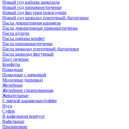
Новый год наборы шоколада
Новый год пирожное/печенье
Новый год фигурки новогодние
Новый год шоколад плиточный /батончики
Пасха декоративная карамель
Пасха декоративные пряники/печенье
Пасха куличи
Пасха наборы конфет
Пасха пирожные/печенье
Пасха шоколад плиточный /батончики
Пасха шоколад фигурный
Пост печенье
Конфеты
Помадные
Помадные с начинкой
Молочные (коровка)
Желейные
Желейные глазированные
Жевательные
С мягкой карамелью/тоффи
Нуга
Суфле
В вафельном корпусе
Вафельные
Пралиновые