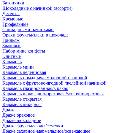
Батончики
Шоколадные с начинкой (ассорти)
Десерты
Кремовые
Трюфельные
С ликерными начинками
Орехи,фрукты/злаки в шоколаде
Грильяж
Злаковые
Набор микс конфеты
Элитные
Карамель
Карамель мини
Карамель леденцовая
Карамель помадная/с молочной начинкой
Карамель с фруктово-ягодной /желейной начинкой
Карамель глазированная/в какао
Карамель шоколадно-ореховая /молочно-ореховая
Карамель открытая
Карамель ликерная
Драже
Драже ореховое
Драже шоколадное
Драже фрукты/ягоды/семечки
Драже сахарное /мармеладное/освежающее