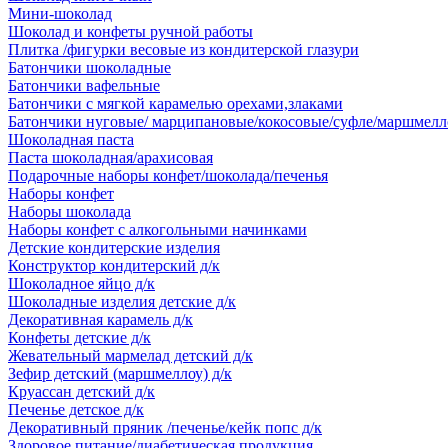
Мини-шоколад
Шоколад и конфеты ручной работы
Плитка /фигурки весовые из кондитерской глазури
Батончики шоколадные
Батончики вафельные
Батончики с мягкой карамелью орехами,злаками
Батончики нуговые/ марципановые/кокосовые/суфле/маршмелл
Шоколадная паста
Паста шоколадная/арахисовая
Подарочные наборы конфет/шоколада/печенья
Наборы конфет
Наборы шоколада
Наборы конфет с алкогольными начинками
Детские кондитерские изделия
Конструктор кондитерский д/к
Шоколадное яйцо д/к
Шоколадные изделия детские д/к
Декоративная карамель д/к
Конфеты детские д/к
Жевательный мармелад детский д/к
Зефир детский (маршмеллоу) д/к
Круассан детский д/к
Печенье детское д/к
Декоративный пряник /печенье/кейк попс д/к
Здоровое питание/диабетическая продукция