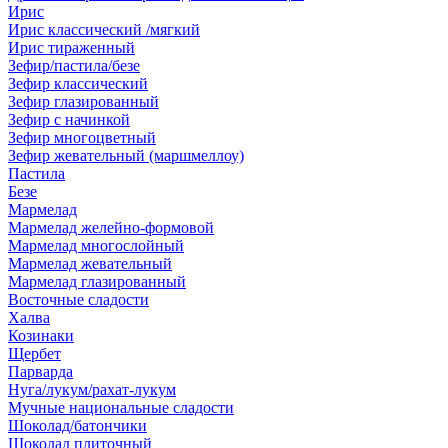
Ирис
Ирис классический /мягкий
Ирис тираженный
Зефир/пастила/безе
Зефир классический
Зефир глазированный
Зефир с начинкой
Зефир многоцветный
Зефир жевательный (маршмеллоу)
Пастила
Безе
Мармелад
Мармелад желейно-формовой
Мармелад многослойный
Мармелад жевательный
Мармелад глазированный
Восточные сладости
Халва
Козинаки
Щербет
Парварда
Нуга/лукум/рахат-лукум
Мучные национальные сладости
Шоколад/батончики
Шоколад плиточный