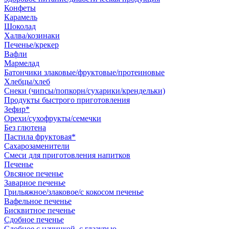
Конфеты
Карамель
Шоколад
Халва/козинаки
Печенье/крекер
Вафли
Мармелад
Батончики злаковые/фруктовые/протеиновые
Хлебцы/хлеб
Снеки (чипсы/попкорн/сухарики/крендельки)
Продукты быстрого приготовления
Зефир*
Орехи/сухофрукты/семечки
Без глютена
Пастила фруктовая*
Сахарозаменители
Смеси для приготовления напитков
Печенье
Овсяное печенье
Заварное печенье
Грильяжное/злаковое/с кокосом печенье
Вафельное печенье
Бисквитное печенье
Сдобное печенье
Сдобное с начинкой, с глазурью