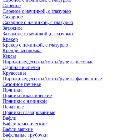
Слоеное
Слоеное с начинкой, с глазурью
Сахарное
Сахарное с начинкой, с глазурью
Затяжное
Затяжное с начинкой ,с глазурью
Крекер
Крекер с начинкой, с глазурью
Крендель/соломка
Кексы
Пирожные/десерты/торты/рулеты весовые
Сдобная выпечка
Круассаны
Пирожные/десерты/торты/рулеты фасованные
Сезонное печенье
Пряники
Пряники классические
Пряники с начинкой
Печатные
Пряники глазированные
Вафли
Вафли классические
Вафли мягкие
Вафельные трубочки