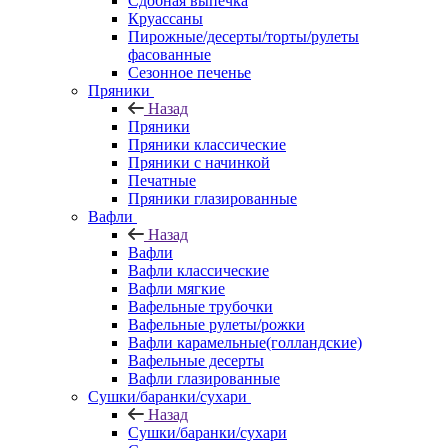
Сдобная выпечка
Круассаны
Пирожные/десерты/торты/рулеты
фасованные
Сезонное печенье
Пряники
Назад
Пряники
Пряники классические
Пряники с начинкой
Печатные
Пряники глазированные
Вафли
Назад
Вафли
Вафли классические
Вафли мягкие
Вафельные трубочки
Вафельные рулеты/рожки
Вафли карамельные(голландские)
Вафельные десерты
Вафли глазированные
Сушки/баранки/сухари
Назад
Сушки/баранки/сухари