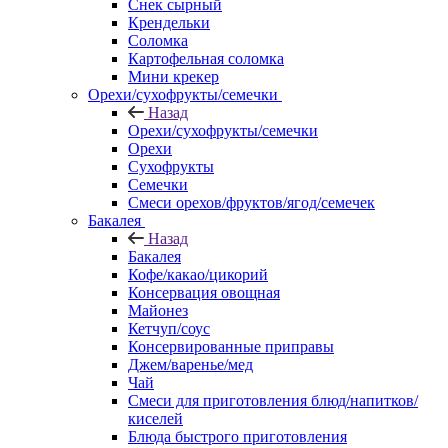
Снек сырный
Крендельки
Соломка
Картофельная соломка
Мини крекер
Орехи/сухофрукты/семечки
Назад
Орехи/сухофрукты/семечки
Орехи
Сухофрукты
Семечки
Смеси орехов/фруктов/ягод/семечек
Бакалея
Назад
Бакалея
Кофе/какао/цикорий
Консервация овощная
Майонез
Кетчуп/соус
Консервированные приправы
Джем/варенье/мед
Чай
Смеси для приготовления блюд/напитков/
киселей
Блюда быстрого приготовления