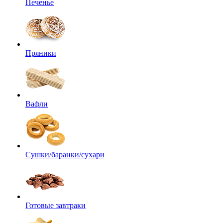
Печенье
Пряники
Вафли
Сушки/баранки/сухари
Готовые завтраки