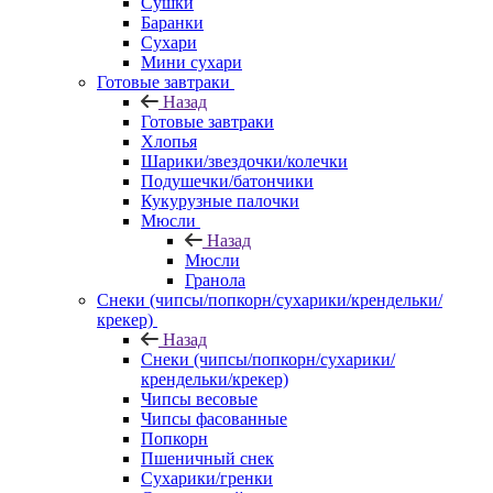
Сушки
Баранки
Сухари
Мини сухари
Готовые завтраки
Назад
Готовые завтраки
Хлопья
Шарики/звездочки/колечки
Подушечки/батончики
Кукурузные палочки
Мюсли
Назад
Мюсли
Гранола
Снеки (чипсы/попкорн/сухарики/крендельки/
крекер)
Назад
Снеки (чипсы/попкорн/сухарики/
крендельки/крекер)
Чипсы весовые
Чипсы фасованные
Попкорн
Пшеничный снек
Сухарики/гренки