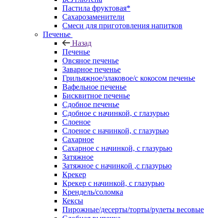
Пастила фруктовая*
Сахарозаменители
Смеси для приготовления напитков
Печенье
Назад
Печенье
Овсяное печенье
Заварное печенье
Грильяжное/злаковое/с кокосом печенье
Вафельное печенье
Бисквитное печенье
Сдобное печенье
Сдобное с начинкой, с глазурью
Слоеное
Слоеное с начинкой, с глазурью
Сахарное
Сахарное с начинкой, с глазурью
Затяжное
Затяжное с начинкой ,с глазурью
Крекер
Крекер с начинкой, с глазурью
Крендель/соломка
Кексы
Пирожные/десерты/торты/рулеты весовые