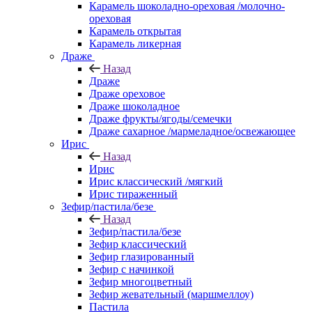
Карамель шоколадно-ореховая /молочно-
ореховая
Карамель открытая
Карамель ликерная
Драже
Назад
Драже
Драже ореховое
Драже шоколадное
Драже фрукты/ягоды/семечки
Драже сахарное /мармеладное/освежающее
Ирис
Назад
Ирис
Ирис классический /мягкий
Ирис тираженный
Зефир/пастила/безе
Назад
Зефир/пастила/безе
Зефир классический
Зефир глазированный
Зефир с начинкой
Зефир многоцветный
Зефир жевательный (маршмеллоу)
Пастила