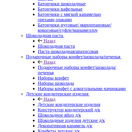
Батончики шоколадные
Батончики вафельные
Батончики с мягкой карамелью
орехами,злаками
Батончики нуговые/ марципановые/
кокосовые/суфле/маршмеллоу
Шоколадная паста
Назад
Шоколадная паста
Паста шоколадная/арахисовая
Подарочные наборы конфет/шоколада/печенья
Назад
Подарочные наборы конфет/шоколада/
печенья
Наборы конфет
Наборы шоколада
Наборы конфет с алкогольными начинками
Детские кондитерские изделия
Назад
Детские кондитерские изделия
Конструктор кондитерский д/к
Шоколадное яйцо д/к
Шоколадные изделия детские д/к
Декоративная карамель д/к
Конфеты детские д/к