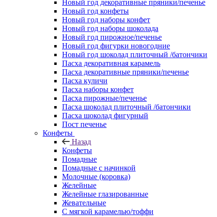
Новый год декоративные пряники/печенье
Новый год конфеты
Новый год наборы конфет
Новый год наборы шоколада
Новый год пирожное/печенье
Новый год фигурки новогодние
Новый год шоколад плиточный /батончики
Пасха декоративная карамель
Пасха декоративные пряники/печенье
Пасха куличи
Пасха наборы конфет
Пасха пирожные/печенье
Пасха шоколад плиточный /батончики
Пасха шоколад фигурный
Пост печенье
Конфеты
Назад
Конфеты
Помадные
Помадные с начинкой
Молочные (коровка)
Желейные
Желейные глазированные
Жевательные
С мягкой карамелью/тоффи