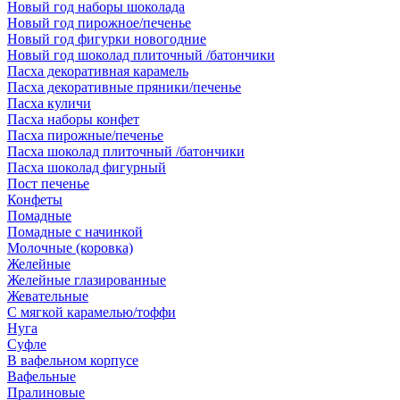
Новый год наборы шоколада
Новый год пирожное/печенье
Новый год фигурки новогодние
Новый год шоколад плиточный /батончики
Пасха декоративная карамель
Пасха декоративные пряники/печенье
Пасха куличи
Пасха наборы конфет
Пасха пирожные/печенье
Пасха шоколад плиточный /батончики
Пасха шоколад фигурный
Пост печенье
Конфеты
Помадные
Помадные с начинкой
Молочные (коровка)
Желейные
Желейные глазированные
Жевательные
С мягкой карамелью/тоффи
Нуга
Суфле
В вафельном корпусе
Вафельные
Пралиновые