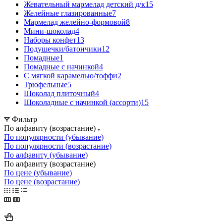
Жевательный мармелад детский д/к
15
Желейные глазированные
7
Мармелад желейно-формовой
8
Мини-шоколад
4
Наборы конфет
13
Подушечки/батончики
12
Помадные
1
Помадные с начинкой
4
С мягкой карамелью/тоффи
2
Трюфельные
5
Шоколад плиточный
4
Шоколадные с начинкой (ассорти)
15
Фильтр
По алфавиту (возрастание)
По популярности (убывание)
По популярности (возрастание)
По алфавиту (убывание)
По алфавиту (возрастание)
По цене (убывание)
По цене (возрастание)