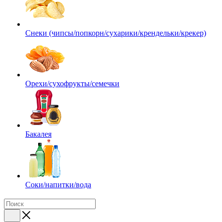
Снеки (чипсы/попкорн/сухарики/крендельки/крекер)
Орехи/сухофрукты/семечки
Бакалея
Соки/напитки/вода