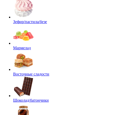
Зефир/пастила/безе
Мармелад
Восточные сладости
Шоколад/батончики