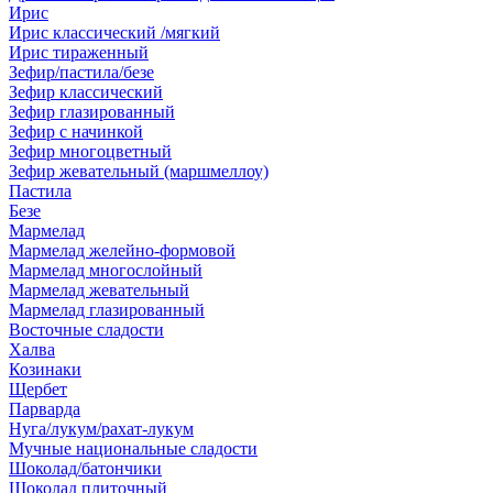
Ирис
Ирис классический /мягкий
Ирис тираженный
Зефир/пастила/безе
Зефир классический
Зефир глазированный
Зефир с начинкой
Зефир многоцветный
Зефир жевательный (маршмеллоу)
Пастила
Безе
Мармелад
Мармелад желейно-формовой
Мармелад многослойный
Мармелад жевательный
Мармелад глазированный
Восточные сладости
Халва
Козинаки
Щербет
Парварда
Нуга/лукум/рахат-лукум
Мучные национальные сладости
Шоколад/батончики
Шоколад плиточный