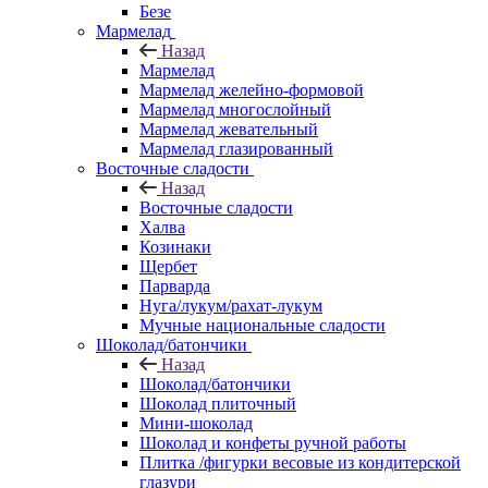
Безе
Мармелад
Назад
Мармелад
Мармелад желейно-формовой
Мармелад многослойный
Мармелад жевательный
Мармелад глазированный
Восточные сладости
Назад
Восточные сладости
Халва
Козинаки
Щербет
Парварда
Нуга/лукум/рахат-лукум
Мучные национальные сладости
Шоколад/батончики
Назад
Шоколад/батончики
Шоколад плиточный
Мини-шоколад
Шоколад и конфеты ручной работы
Плитка /фигурки весовые из кондитерской
глазури