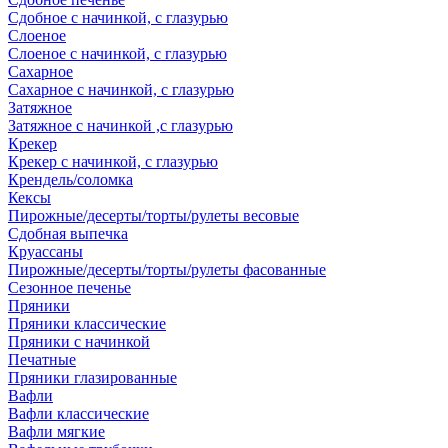
Сдобное с начинкой, с глазурью
Слоеное
Слоеное с начинкой, с глазурью
Сахарное
Сахарное с начинкой, с глазурью
Затяжное
Затяжное с начинкой ,с глазурью
Крекер
Крекер с начинкой, с глазурью
Крендель/соломка
Кексы
Пирожные/десерты/торты/рулеты весовые
Сдобная выпечка
Круассаны
Пирожные/десерты/торты/рулеты фасованные
Сезонное печенье
Пряники
Пряники классические
Пряники с начинкой
Печатные
Пряники глазированные
Вафли
Вафли классические
Вафли мягкие