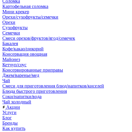
Соломка
Картофельная соломка
Мини крекер
Орехи/сухофрукты/семечки
Орехи
Сухофрукты
Семечки
Смеси орехов/фруктов/ягод/семечек
Бакалея
Кофе/какао/цикорий
Консервация овощная
Майонез
Кетчуп/соус
Консервированные приправы
Джем/варенье/мед
Чай
Смеси для приготовления блюд/напитков/киселей
Блюда быстрого приготовления
Соки/напитки/вода
Чай холодный
Акции
Услуги
Блог
Бренды
Как купить