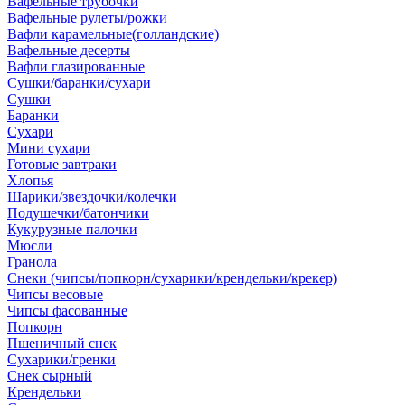
Вафельные трубочки
Вафельные рулеты/рожки
Вафли карамельные(голландские)
Вафельные десерты
Вафли глазированные
Сушки/баранки/сухари
Сушки
Баранки
Сухари
Мини сухари
Готовые завтраки
Хлопья
Шарики/звездочки/колечки
Подушечки/батончики
Кукурузные палочки
Мюсли
Гранола
Снеки (чипсы/попкорн/сухарики/крендельки/крекер)
Чипсы весовые
Чипсы фасованные
Попкорн
Пшеничный снек
Сухарики/гренки
Снек сырный
Крендельки