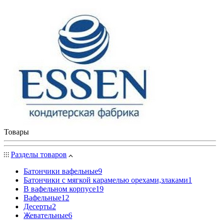
Товары
Разделы товаров
Батончики вафельные
9
Батончики с мягкой карамелью орехами,злаками
1
В вафельном корпусе
19
Вафельные
12
Десерты
2
Жевательные
6