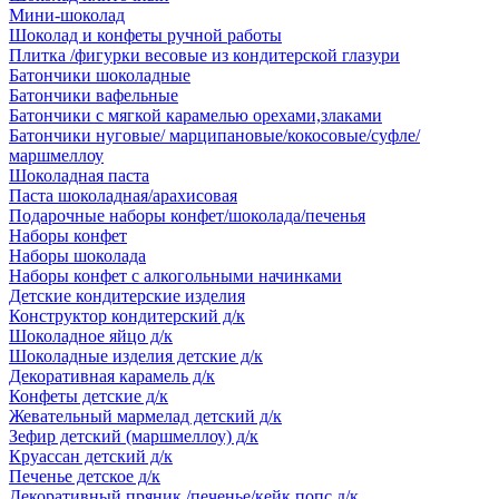
Мини-шоколад
Шоколад и конфеты ручной работы
Плитка /фигурки весовые из кондитерской глазури
Батончики шоколадные
Батончики вафельные
Батончики с мягкой карамелью орехами,злаками
Батончики нуговые/ марципановые/кокосовые/суфле/
маршмеллоу
Шоколадная паста
Паста шоколадная/арахисовая
Подарочные наборы конфет/шоколада/печенья
Наборы конфет
Наборы шоколада
Наборы конфет с алкогольными начинками
Детские кондитерские изделия
Конструктор кондитерский д/к
Шоколадное яйцо д/к
Шоколадные изделия детские д/к
Декоративная карамель д/к
Конфеты детские д/к
Жевательный мармелад детский д/к
Зефир детский (маршмеллоу) д/к
Круассан детский д/к
Печенье детское д/к
Декоративный пряник /печенье/кейк попс д/к