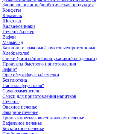
Здоровое питание/диабетическая продукция
Конфеты
Карамель
Шоколад
Халва/козинаки
Печенье/крекер
Вафли
Мармелад
Батончики злаковые/фруктовые/протеиновые
Хлебцы/хлеб
Снеки (чипсы/попкорн/сухарики/крендельки)
Продукты быстрого приготовления
Зефир*
Орехи/сухофрукты/семечки
Без глютена
Пастила фруктовая*
Сахарозаменители
Смеси для приготовления напитков
Печенье
Овсяное печенье
Заварное печенье
Грильяжное/злаковое/с кокосом печенье
Вафельное печенье
Бисквитное печенье
Сдобное печенье