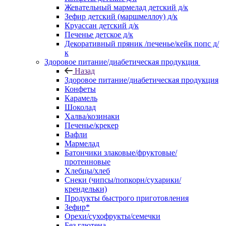
Жевательный мармелад детский д/к
Зефир детский (маршмеллоу) д/к
Круассан детский д/к
Печенье детское д/к
Декоративный пряник /печенье/кейк попс д/
к
Здоровое питание/диабетическая продукция
Назад
Здоровое питание/диабетическая продукция
Конфеты
Карамель
Шоколад
Халва/козинаки
Печенье/крекер
Вафли
Мармелад
Батончики злаковые/фруктовые/
протеиновые
Хлебцы/хлеб
Снеки (чипсы/попкорн/сухарики/
крендельки)
Продукты быстрого приготовления
Зефир*
Орехи/сухофрукты/семечки
Без глютена