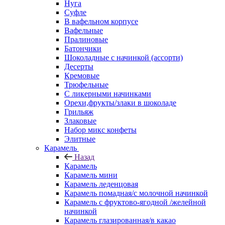
Нуга
Суфле
В вафельном корпусе
Вафельные
Пралиновые
Батончики
Шоколадные с начинкой (ассорти)
Десерты
Кремовые
Трюфельные
С ликерными начинками
Орехи,фрукты/злаки в шоколаде
Грильяж
Злаковые
Набор микс конфеты
Элитные
Карамель
Назад
Карамель
Карамель мини
Карамель леденцовая
Карамель помадная/с молочной начинкой
Карамель с фруктово-ягодной /желейной
начинкой
Карамель глазированная/в какао