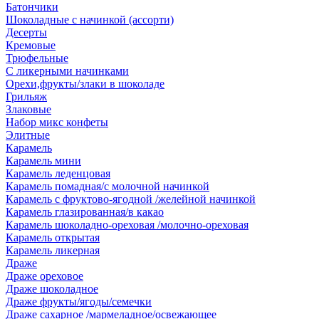
Батончики
Шоколадные с начинкой (ассорти)
Десерты
Кремовые
Трюфельные
С ликерными начинками
Орехи,фрукты/злаки в шоколаде
Грильяж
Злаковые
Набор микс конфеты
Элитные
Карамель
Карамель мини
Карамель леденцовая
Карамель помадная/с молочной начинкой
Карамель с фруктово-ягодной /желейной начинкой
Карамель глазированная/в какао
Карамель шоколадно-ореховая /молочно-ореховая
Карамель открытая
Карамель ликерная
Драже
Драже ореховое
Драже шоколадное
Драже фрукты/ягоды/семечки
Драже сахарное /мармеладное/освежающее