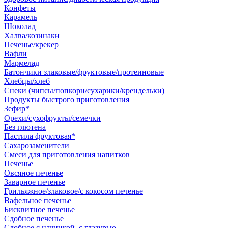
Конфеты
Карамель
Шоколад
Халва/козинаки
Печенье/крекер
Вафли
Мармелад
Батончики злаковые/фруктовые/протеиновые
Хлебцы/хлеб
Снеки (чипсы/попкорн/сухарики/крендельки)
Продукты быстрого приготовления
Зефир*
Орехи/сухофрукты/семечки
Без глютена
Пастила фруктовая*
Сахарозаменители
Смеси для приготовления напитков
Печенье
Овсяное печенье
Заварное печенье
Грильяжное/злаковое/с кокосом печенье
Вафельное печенье
Бисквитное печенье
Сдобное печенье
Сдобное с начинкой, с глазурью