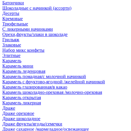
Батончики
Шоколадные с начинкой (ассорти)
Десерты
Кремовые
Трюфельные
С ликерными начинками
Орехи,фрукты/злаки в шоколаде
Грильяж
Злаковые
Набор микс конфеты
Элитные
Карамель
Карамель мини
Карамель леденцовая
Карамель помадная/с молочной начинкой
Карамель с фруктово-ягодной /желейной начинкой
Карамель глазированная/в какао
Карамель шоколадно-ореховая /молочно-ореховая
Карамель открытая
Карамель ликерная
Драже
Драже ореховое
Драже шоколадное
Драже фрукты/ягоды/семечки
Драже сахарное /мармеладное/освежающее