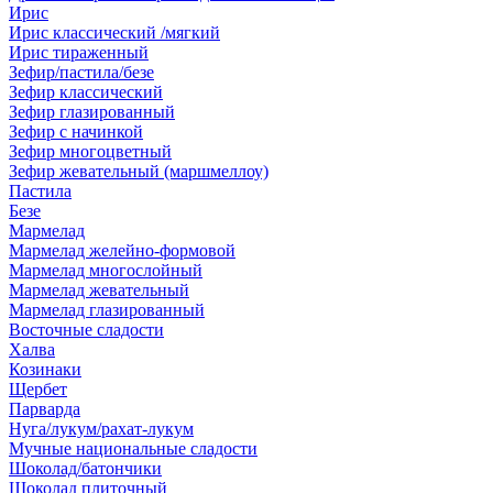
Ирис
Ирис классический /мягкий
Ирис тираженный
Зефир/пастила/безе
Зефир классический
Зефир глазированный
Зефир с начинкой
Зефир многоцветный
Зефир жевательный (маршмеллоу)
Пастила
Безе
Мармелад
Мармелад желейно-формовой
Мармелад многослойный
Мармелад жевательный
Мармелад глазированный
Восточные сладости
Халва
Козинаки
Щербет
Парварда
Нуга/лукум/рахат-лукум
Мучные национальные сладости
Шоколад/батончики
Шоколад плиточный