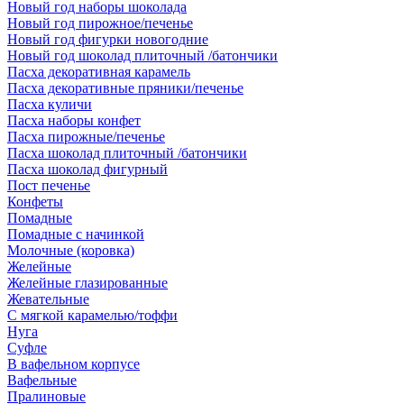
Новый год наборы шоколада
Новый год пирожное/печенье
Новый год фигурки новогодние
Новый год шоколад плиточный /батончики
Пасха декоративная карамель
Пасха декоративные пряники/печенье
Пасха куличи
Пасха наборы конфет
Пасха пирожные/печенье
Пасха шоколад плиточный /батончики
Пасха шоколад фигурный
Пост печенье
Конфеты
Помадные
Помадные с начинкой
Молочные (коровка)
Желейные
Желейные глазированные
Жевательные
С мягкой карамелью/тоффи
Нуга
Суфле
В вафельном корпусе
Вафельные
Пралиновые