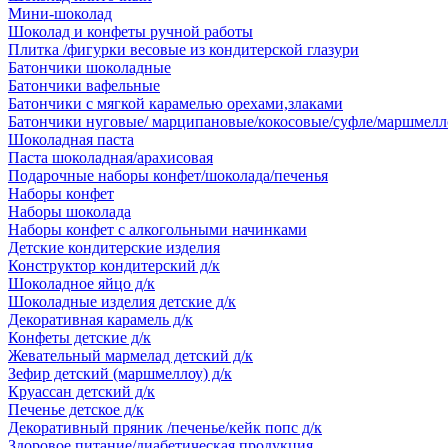
Мини-шоколад
Шоколад и конфеты ручной работы
Плитка /фигурки весовые из кондитерской глазури
Батончики шоколадные
Батончики вафельные
Батончики с мягкой карамелью орехами,злаками
Батончики нуговые/ марципановые/кокосовые/суфле/маршмелл
Шоколадная паста
Паста шоколадная/арахисовая
Подарочные наборы конфет/шоколада/печенья
Наборы конфет
Наборы шоколада
Наборы конфет с алкогольными начинками
Детские кондитерские изделия
Конструктор кондитерский д/к
Шоколадное яйцо д/к
Шоколадные изделия детские д/к
Декоративная карамель д/к
Конфеты детские д/к
Жевательный мармелад детский д/к
Зефир детский (маршмеллоу) д/к
Круассан детский д/к
Печенье детское д/к
Декоративный пряник /печенье/кейк попс д/к
Здоровое питание/диабетическая продукция