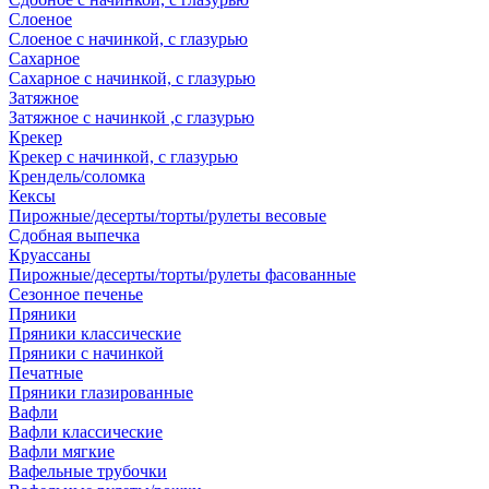
Слоеное
Слоеное с начинкой, с глазурью
Сахарное
Сахарное с начинкой, с глазурью
Затяжное
Затяжное с начинкой ,с глазурью
Крекер
Крекер с начинкой, с глазурью
Крендель/соломка
Кексы
Пирожные/десерты/торты/рулеты весовые
Сдобная выпечка
Круассаны
Пирожные/десерты/торты/рулеты фасованные
Сезонное печенье
Пряники
Пряники классические
Пряники с начинкой
Печатные
Пряники глазированные
Вафли
Вафли классические
Вафли мягкие
Вафельные трубочки