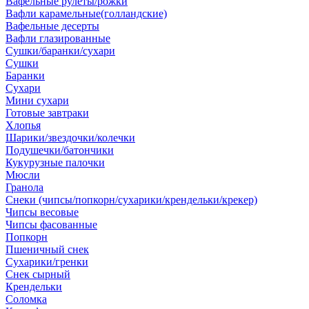
Вафельные рулеты/рожки
Вафли карамельные(голландские)
Вафельные десерты
Вафли глазированные
Сушки/баранки/сухари
Сушки
Баранки
Сухари
Мини сухари
Готовые завтраки
Хлопья
Шарики/звездочки/колечки
Подушечки/батончики
Кукурузные палочки
Мюсли
Гранола
Снеки (чипсы/попкорн/сухарики/крендельки/крекер)
Чипсы весовые
Чипсы фасованные
Попкорн
Пшеничный снек
Сухарики/гренки
Снек сырный
Крендельки
Соломка