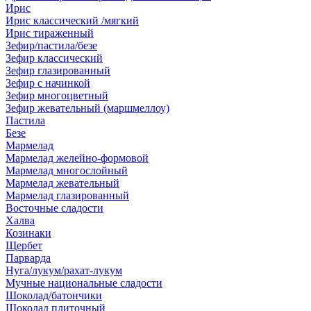
Ирис
Ирис классический /мягкий
Ирис тираженный
Зефир/пастила/безе
Зефир классический
Зефир глазированный
Зефир с начинкой
Зефир многоцветный
Зефир жевательный (маршмеллоу)
Пастила
Безе
Мармелад
Мармелад желейно-формовой
Мармелад многослойный
Мармелад жевательный
Мармелад глазированный
Восточные сладости
Халва
Козинаки
Щербет
Парварда
Нуга/лукум/рахат-лукум
Мучные национальные сладости
Шоколад/батончики
Шоколад плиточный