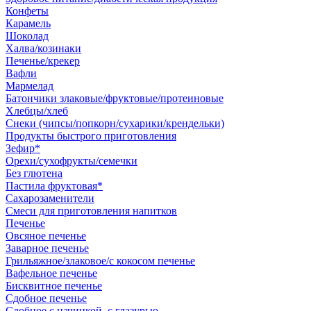
Конфеты
Карамель
Шоколад
Халва/козинаки
Печенье/крекер
Вафли
Мармелад
Батончики злаковые/фруктовые/протеиновые
Хлебцы/хлеб
Снеки (чипсы/попкорн/сухарики/крендельки)
Продукты быстрого приготовления
Зефир*
Орехи/сухофрукты/семечки
Без глютена
Пастила фруктовая*
Сахарозаменители
Смеси для приготовления напитков
Печенье
Овсяное печенье
Заварное печенье
Грильяжное/злаковое/с кокосом печенье
Вафельное печенье
Бисквитное печенье
Сдобное печенье
Сдобное с начинкой, с глазурью