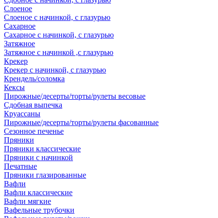
Слоеное
Слоеное с начинкой, с глазурью
Сахарное
Сахарное с начинкой, с глазурью
Затяжное
Затяжное с начинкой ,с глазурью
Крекер
Крекер с начинкой, с глазурью
Крендель/соломка
Кексы
Пирожные/десерты/торты/рулеты весовые
Сдобная выпечка
Круассаны
Пирожные/десерты/торты/рулеты фасованные
Сезонное печенье
Пряники
Пряники классические
Пряники с начинкой
Печатные
Пряники глазированные
Вафли
Вафли классические
Вафли мягкие
Вафельные трубочки