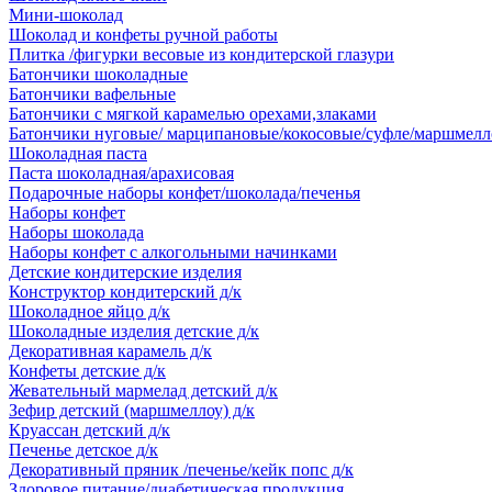
Мини-шоколад
Шоколад и конфеты ручной работы
Плитка /фигурки весовые из кондитерской глазури
Батончики шоколадные
Батончики вафельные
Батончики с мягкой карамелью орехами,злаками
Батончики нуговые/ марципановые/кокосовые/суфле/маршмелл
Шоколадная паста
Паста шоколадная/арахисовая
Подарочные наборы конфет/шоколада/печенья
Наборы конфет
Наборы шоколада
Наборы конфет с алкогольными начинками
Детские кондитерские изделия
Конструктор кондитерский д/к
Шоколадное яйцо д/к
Шоколадные изделия детские д/к
Декоративная карамель д/к
Конфеты детские д/к
Жевательный мармелад детский д/к
Зефир детский (маршмеллоу) д/к
Круассан детский д/к
Печенье детское д/к
Декоративный пряник /печенье/кейк попс д/к
Здоровое питание/диабетическая продукция