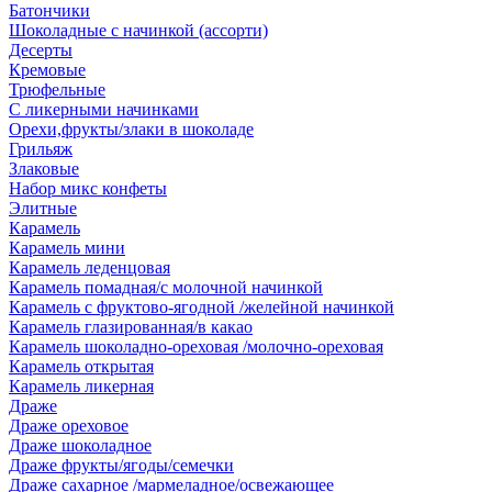
Батончики
Шоколадные с начинкой (ассорти)
Десерты
Кремовые
Трюфельные
С ликерными начинками
Орехи,фрукты/злаки в шоколаде
Грильяж
Злаковые
Набор микс конфеты
Элитные
Карамель
Карамель мини
Карамель леденцовая
Карамель помадная/с молочной начинкой
Карамель с фруктово-ягодной /желейной начинкой
Карамель глазированная/в какао
Карамель шоколадно-ореховая /молочно-ореховая
Карамель открытая
Карамель ликерная
Драже
Драже ореховое
Драже шоколадное
Драже фрукты/ягоды/семечки
Драже сахарное /мармеладное/освежающее