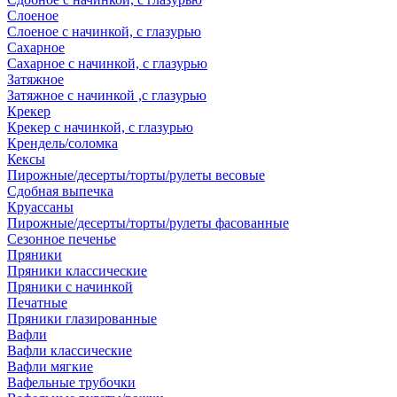
Слоеное
Слоеное с начинкой, с глазурью
Сахарное
Сахарное с начинкой, с глазурью
Затяжное
Затяжное с начинкой ,с глазурью
Крекер
Крекер с начинкой, с глазурью
Крендель/соломка
Кексы
Пирожные/десерты/торты/рулеты весовые
Сдобная выпечка
Круассаны
Пирожные/десерты/торты/рулеты фасованные
Сезонное печенье
Пряники
Пряники классические
Пряники с начинкой
Печатные
Пряники глазированные
Вафли
Вафли классические
Вафли мягкие
Вафельные трубочки