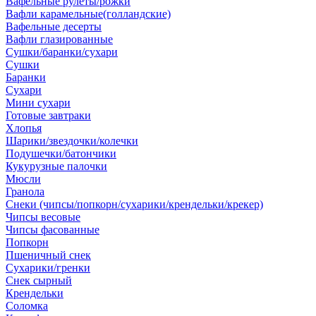
Вафельные рулеты/рожки
Вафли карамельные(голландские)
Вафельные десерты
Вафли глазированные
Сушки/баранки/сухари
Сушки
Баранки
Сухари
Мини сухари
Готовые завтраки
Хлопья
Шарики/звездочки/колечки
Подушечки/батончики
Кукурузные палочки
Мюсли
Гранола
Снеки (чипсы/попкорн/сухарики/крендельки/крекер)
Чипсы весовые
Чипсы фасованные
Попкорн
Пшеничный снек
Сухарики/гренки
Снек сырный
Крендельки
Соломка