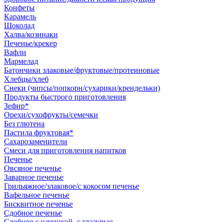
Конфеты
Карамель
Шоколад
Халва/козинаки
Печенье/крекер
Вафли
Мармелад
Батончики злаковые/фруктовые/протеиновые
Хлебцы/хлеб
Снеки (чипсы/попкорн/сухарики/крендельки)
Продукты быстрого приготовления
Зефир*
Орехи/сухофрукты/семечки
Без глютена
Пастила фруктовая*
Сахарозаменители
Смеси для приготовления напитков
Печенье
Овсяное печенье
Заварное печенье
Грильяжное/злаковое/с кокосом печенье
Вафельное печенье
Бисквитное печенье
Сдобное печенье
Сдобное с начинкой, с глазурью