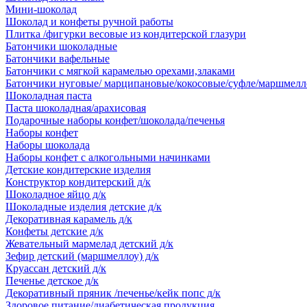
Мини-шоколад
Шоколад и конфеты ручной работы
Плитка /фигурки весовые из кондитерской глазури
Батончики шоколадные
Батончики вафельные
Батончики с мягкой карамелью орехами,злаками
Батончики нуговые/ марципановые/кокосовые/суфле/маршмелл
Шоколадная паста
Паста шоколадная/арахисовая
Подарочные наборы конфет/шоколада/печенья
Наборы конфет
Наборы шоколада
Наборы конфет с алкогольными начинками
Детские кондитерские изделия
Конструктор кондитерский д/к
Шоколадное яйцо д/к
Шоколадные изделия детские д/к
Декоративная карамель д/к
Конфеты детские д/к
Жевательный мармелад детский д/к
Зефир детский (маршмеллоу) д/к
Круассан детский д/к
Печенье детское д/к
Декоративный пряник /печенье/кейк попс д/к
Здоровое питание/диабетическая продукция