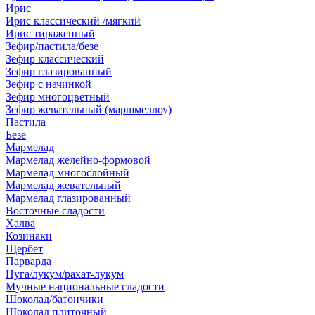
Ирис
Ирис классический /мягкий
Ирис тираженный
Зефир/пастила/безе
Зефир классический
Зефир глазированный
Зефир с начинкой
Зефир многоцветный
Зефир жевательный (маршмеллоу)
Пастила
Безе
Мармелад
Мармелад желейно-формовой
Мармелад многослойный
Мармелад жевательный
Мармелад глазированный
Восточные сладости
Халва
Козинаки
Щербет
Парварда
Нуга/лукум/рахат-лукум
Мучные национальные сладости
Шоколад/батончики
Шоколад плиточный