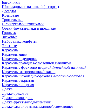
Батончики
Шоколадные с начинкой (ассорти)
Десерты
Кремовые
Трюфельные
С ликерными начинками
Орехи,фрукты/злаки в шоколаде
Грильяж
Злаковые
Набор микс конфеты
Элитные
Карамель
Карамель мини
Карамель леденцовая
Карамель помадная/с молочной начинкой
Карамель с фруктово-ягодной /желейной начинкой
Карамель глазированная/в какао
Карамель шоколадно-ореховая /молочно-ореховая
Карамель открытая
Карамель ликерная
Драже
Драже ореховое
Драже шоколадное
Драже фрукты/ягоды/семечки
Драже сахарное /мармеладное/освежающее