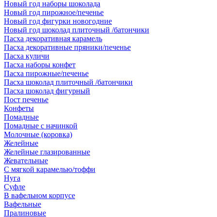
Новый год наборы шоколада
Новый год пирожное/печенье
Новый год фигурки новогодние
Новый год шоколад плиточный /батончики
Пасха декоративная карамель
Пасха декоративные пряники/печенье
Пасха куличи
Пасха наборы конфет
Пасха пирожные/печенье
Пасха шоколад плиточный /батончики
Пасха шоколад фигурный
Пост печенье
Конфеты
Помадные
Помадные с начинкой
Молочные (коровка)
Желейные
Желейные глазированные
Жевательные
С мягкой карамелью/тоффи
Нуга
Суфле
В вафельном корпусе
Вафельные
Пралиновые