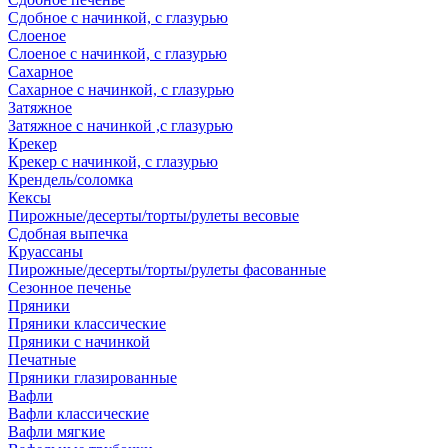
Сдобное с начинкой, с глазурью
Слоеное
Слоеное с начинкой, с глазурью
Сахарное
Сахарное с начинкой, с глазурью
Затяжное
Затяжное с начинкой ,с глазурью
Крекер
Крекер с начинкой, с глазурью
Крендель/соломка
Кексы
Пирожные/десерты/торты/рулеты весовые
Сдобная выпечка
Круассаны
Пирожные/десерты/торты/рулеты фасованные
Сезонное печенье
Пряники
Пряники классические
Пряники с начинкой
Печатные
Пряники глазированные
Вафли
Вафли классические
Вафли мягкие