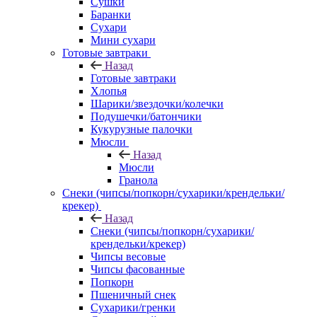
Сушки
Баранки
Сухари
Мини сухари
Готовые завтраки
Назад
Готовые завтраки
Хлопья
Шарики/звездочки/колечки
Подушечки/батончики
Кукурузные палочки
Мюсли
Назад
Мюсли
Гранола
Снеки (чипсы/попкорн/сухарики/крендельки/
крекер)
Назад
Снеки (чипсы/попкорн/сухарики/
крендельки/крекер)
Чипсы весовые
Чипсы фасованные
Попкорн
Пшеничный снек
Сухарики/гренки