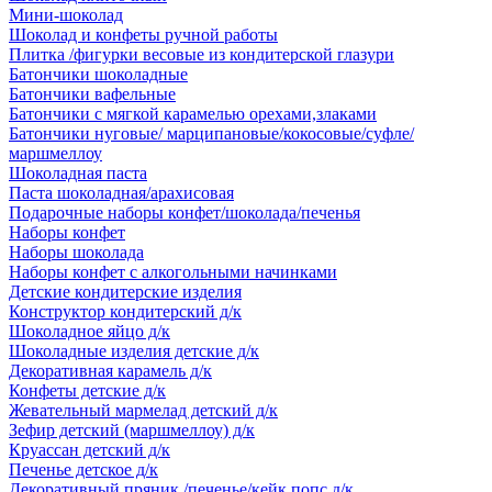
Мини-шоколад
Шоколад и конфеты ручной работы
Плитка /фигурки весовые из кондитерской глазури
Батончики шоколадные
Батончики вафельные
Батончики с мягкой карамелью орехами,злаками
Батончики нуговые/ марципановые/кокосовые/суфле/
маршмеллоу
Шоколадная паста
Паста шоколадная/арахисовая
Подарочные наборы конфет/шоколада/печенья
Наборы конфет
Наборы шоколада
Наборы конфет с алкогольными начинками
Детские кондитерские изделия
Конструктор кондитерский д/к
Шоколадное яйцо д/к
Шоколадные изделия детские д/к
Декоративная карамель д/к
Конфеты детские д/к
Жевательный мармелад детский д/к
Зефир детский (маршмеллоу) д/к
Круассан детский д/к
Печенье детское д/к
Декоративный пряник /печенье/кейк попс д/к