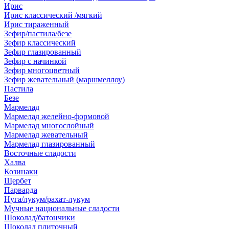
Ирис
Ирис классический /мягкий
Ирис тираженный
Зефир/пастила/безе
Зефир классический
Зефир глазированный
Зефир с начинкой
Зефир многоцветный
Зефир жевательный (маршмеллоу)
Пастила
Безе
Мармелад
Мармелад желейно-формовой
Мармелад многослойный
Мармелад жевательный
Мармелад глазированный
Восточные сладости
Халва
Козинаки
Щербет
Парварда
Нуга/лукум/рахат-лукум
Мучные национальные сладости
Шоколад/батончики
Шоколад плиточный