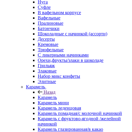
Нуга
Суфле
В вафельном корпусе
Вафельные
Пралиновые
Батончики
Шоколадные с начинкой (ассорти)
Десерты
Кремовые
Трюфельные
С ликерными начинками
Орехи,фрукты/злаки в шоколаде
Грильяж
Злаковые
Набор микс конфеты
Элитные
Карамель
Назад
Карамель
Карамель мини
Карамель леденцовая
Карамель помадная/с молочной начинкой
Карамель с фруктово-ягодной /желейной
начинкой
Карамель глазированная/в какао