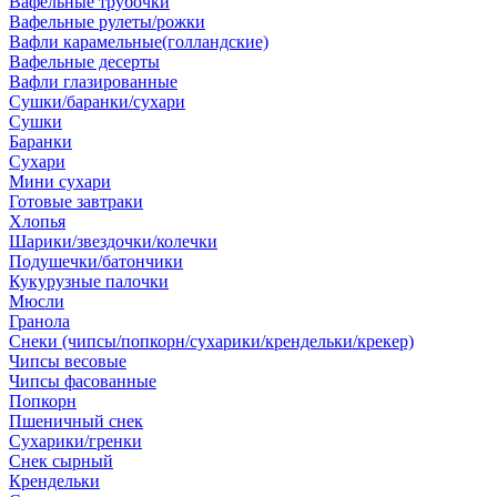
Вафельные трубочки
Вафельные рулеты/рожки
Вафли карамельные(голландские)
Вафельные десерты
Вафли глазированные
Сушки/баранки/сухари
Сушки
Баранки
Сухари
Мини сухари
Готовые завтраки
Хлопья
Шарики/звездочки/колечки
Подушечки/батончики
Кукурузные палочки
Мюсли
Гранола
Снеки (чипсы/попкорн/сухарики/крендельки/крекер)
Чипсы весовые
Чипсы фасованные
Попкорн
Пшеничный снек
Сухарики/гренки
Снек сырный
Крендельки