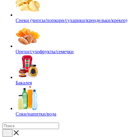
Снеки (чипсы/попкорн/сухарики/крендельки/крекер)
Орехи/сухофрукты/семечки
Бакалея
Соки/напитки/вода