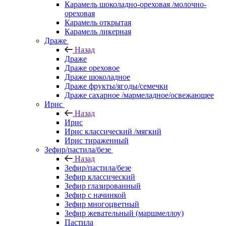
Карамель шоколадно-ореховая /молочно-
ореховая
Карамель открытая
Карамель ликерная
Драже
Назад
Драже
Драже ореховое
Драже шоколадное
Драже фрукты/ягоды/семечки
Драже сахарное /мармеладное/освежающее
Ирис
Назад
Ирис
Ирис классический /мягкий
Ирис тираженный
Зефир/пастила/безе
Назад
Зефир/пастила/безе
Зефир классический
Зефир глазированный
Зефир с начинкой
Зефир многоцветный
Зефир жевательный (маршмеллоу)
Пастила