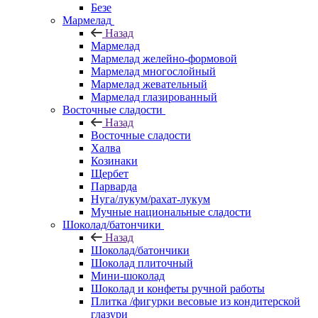
Безе
Мармелад
Назад
Мармелад
Мармелад желейно-формовой
Мармелад многослойный
Мармелад жевательный
Мармелад глазированный
Восточные сладости
Назад
Восточные сладости
Халва
Козинаки
Щербет
Парварда
Нуга/лукум/рахат-лукум
Мучные национальные сладости
Шоколад/батончики
Назад
Шоколад/батончики
Шоколад плиточный
Мини-шоколад
Шоколад и конфеты ручной работы
Плитка /фигурки весовые из кондитерской
глазури