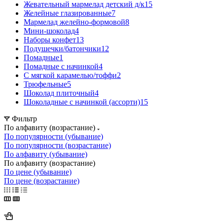
Жевательный мармелад детский д/к
15
Желейные глазированные
7
Мармелад желейно-формовой
8
Мини-шоколад
4
Наборы конфет
13
Подушечки/батончики
12
Помадные
1
Помадные с начинкой
4
С мягкой карамелью/тоффи
2
Трюфельные
5
Шоколад плиточный
4
Шоколадные с начинкой (ассорти)
15
Фильтр
По алфавиту (возрастание)
По популярности (убывание)
По популярности (возрастание)
По алфавиту (убывание)
По алфавиту (возрастание)
По цене (убывание)
По цене (возрастание)