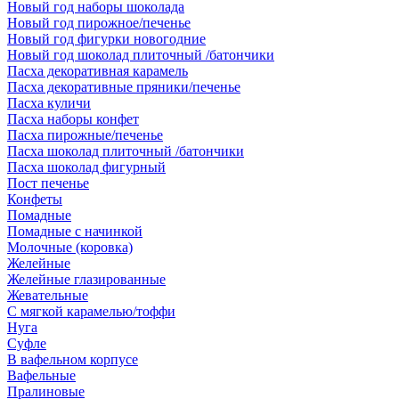
Новый год наборы шоколада
Новый год пирожное/печенье
Новый год фигурки новогодние
Новый год шоколад плиточный /батончики
Пасха декоративная карамель
Пасха декоративные пряники/печенье
Пасха куличи
Пасха наборы конфет
Пасха пирожные/печенье
Пасха шоколад плиточный /батончики
Пасха шоколад фигурный
Пост печенье
Конфеты
Помадные
Помадные с начинкой
Молочные (коровка)
Желейные
Желейные глазированные
Жевательные
С мягкой карамелью/тоффи
Нуга
Суфле
В вафельном корпусе
Вафельные
Пралиновые