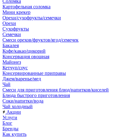
Соломка
Картофельная соломка
Мини крекер
Орехи/сухофрукты/семечки
Орехи
Сухофрукты
Семечки
Смеси орехов/фруктов/ягод/семечек
Бакалея
Кофе/какао/цикорий
Консервация овощная
Майонез
Кетчуп/соус
Консервированные приправы
Джем/варенье/мед
Чай
Смеси для приготовления блюд/напитков/киселей
Блюда быстрого приготовления
Соки/напитки/вода
Чай холодный
Акции
Услуги
Блог
Бренды
Как купить