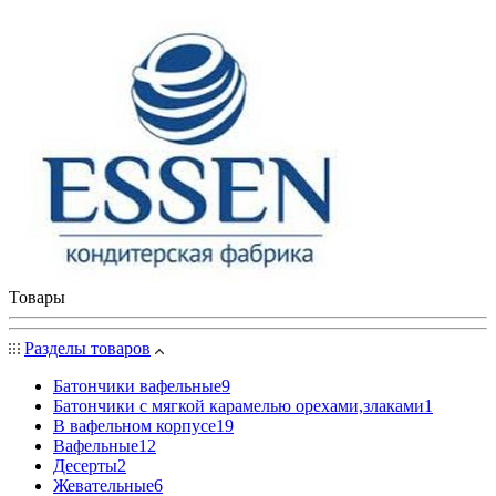
Товары
Разделы товаров
Батончики вафельные
9
Батончики с мягкой карамелью орехами,злаками
1
В вафельном корпусе
19
Вафельные
12
Десерты
2
Жевательные
6