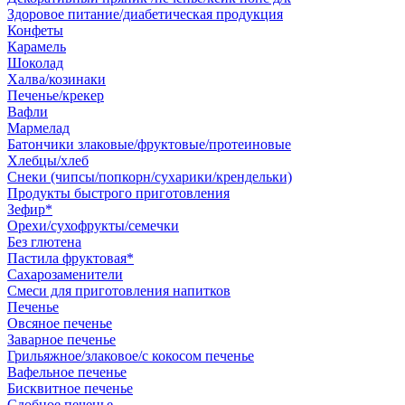
Здоровое питание/диабетическая продукция
Конфеты
Карамель
Шоколад
Халва/козинаки
Печенье/крекер
Вафли
Мармелад
Батончики злаковые/фруктовые/протеиновые
Хлебцы/хлеб
Снеки (чипсы/попкорн/сухарики/крендельки)
Продукты быстрого приготовления
Зефир*
Орехи/сухофрукты/семечки
Без глютена
Пастила фруктовая*
Сахарозаменители
Смеси для приготовления напитков
Печенье
Овсяное печенье
Заварное печенье
Грильяжное/злаковое/с кокосом печенье
Вафельное печенье
Бисквитное печенье
Сдобное печенье