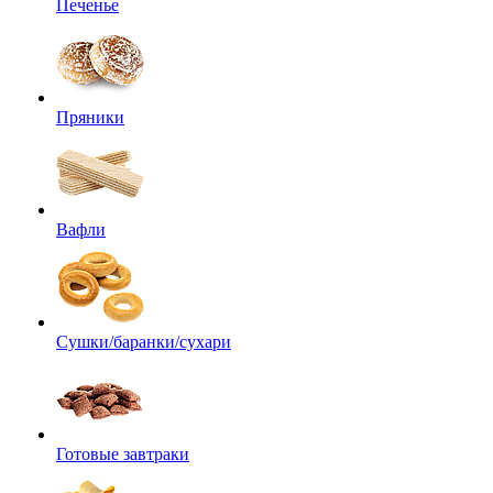
Печенье
Пряники
Вафли
Сушки/баранки/сухари
Готовые завтраки