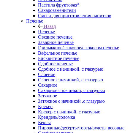
Пастила фруктовая*
Сахарозаменители
Смеси для приготовления напитков
Печенье
Назад
Печенье
Овсяное печенье
Заварное печенье
Грильяжное/злаковое/с кокосом печенье
Вафельное печенье
Бисквитное печенье
Сдобное печенье
Сдобное с начинкой, с глазурью
Слоеное
Слоеное с начинкой, с глазурью
Сахарное
Сахарное с начинкой, с глазурью
Затяжное
Затяжное с начинкой ,с глазурью
Крекер
Крекер с начинкой, с глазурью
Крендель/соломка
Кексы
Пирожные/десерты/торты/рулеты весовые