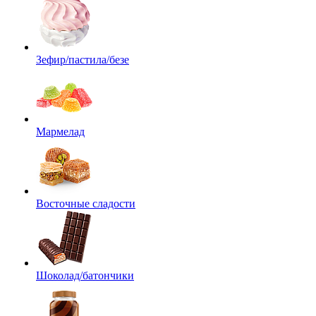
Зефир/пастила/безе
Мармелад
Восточные сладости
Шоколад/батончики