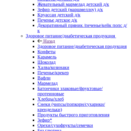
Жевательный мармелад детский д/к
Зефир детский (маршмеллоу) д/к
Круассан детский д/к
Печенье детское д/к
Декоративный пряник /печенье/кейк попс д/
к
Здоровое питание/диабетическая продукция
Назад
Здоровое питание/диабетическая продукция
Конфеты
Карамель
Шоколад
Халва/козинаки
Печенье/крекер
Вафли
Мармелад
Батончики злаковые/фруктовые/
протеиновые
Хлебцы/хлеб
Снеки (чипсы/попкорн/сухарики/
крендельки)
Продукты быстрого приготовления
Зефир*
Орехи/сухофрукты/семечки
Без глютена