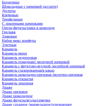
Батончики
Шоколадные с начинкой (ассорти)
Десерты
Кремовые
Трюфельные
С ликерными начинками
Орехи,фрукты/злаки в шоколаде
Грильяж
Злаковые
Набор микс конфеты
Элитные
Карамель
Карамель мини
Карамель леденцовая
Карамель помадная/с молочной начинкой
Карамель с фруктово-ягодной /желейной начинкой
Карамель глазированная/в какао
Карамель шоколадно-ореховая /молочно-ореховая
Карамель открытая
Карамель ликерная
Драже
Драже ореховое
Драже шоколадное
Драже фрукты/ягоды/семечки
Драже сахарное /мармеладное/освежающее