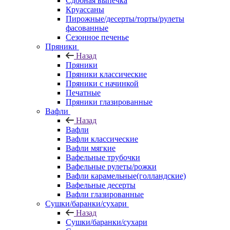
Сдобная выпечка
Круассаны
Пирожные/десерты/торты/рулеты
фасованные
Сезонное печенье
Пряники
Назад
Пряники
Пряники классические
Пряники с начинкой
Печатные
Пряники глазированные
Вафли
Назад
Вафли
Вафли классические
Вафли мягкие
Вафельные трубочки
Вафельные рулеты/рожки
Вафли карамельные(голландские)
Вафельные десерты
Вафли глазированные
Сушки/баранки/сухари
Назад
Сушки/баранки/сухари