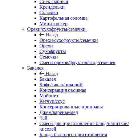
Снек сырный
Крендельки
Соломка
Картофельная соломка
Мини крекер
Орехи/сухофрукты/семечки
Назад
Орехи/сухофрукты/семечки
Орехи
Сухофрукты
Семечки
Смеси орехов/фруктов/ягод/семечек
Бакалея
Назад
Бакалея
Кофе/какао/цикорий
Консервация овощная
Майонез
Кетчуп/соус
Консервированные приправы
Джем/варенье/мед
Чай
Смеси для приготовления блюд/напитков/
киселей
Блюда быстрого приготовления