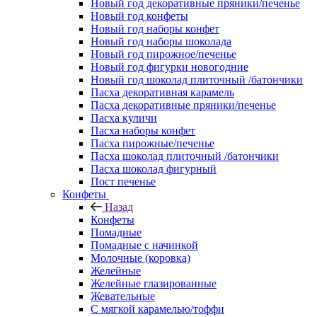
Новый год декоративные пряники/печенье
Новый год конфеты
Новый год наборы конфет
Новый год наборы шоколада
Новый год пирожное/печенье
Новый год фигурки новогодние
Новый год шоколад плиточный /батончики
Пасха декоративная карамель
Пасха декоративные пряники/печенье
Пасха куличи
Пасха наборы конфет
Пасха пирожные/печенье
Пасха шоколад плиточный /батончики
Пасха шоколад фигурный
Пост печенье
Конфеты
Назад
Конфеты
Помадные
Помадные с начинкой
Молочные (коровка)
Желейные
Желейные глазированные
Жевательные
С мягкой карамелью/тоффи