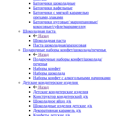
Батончики шоколадные
Батончики вафельные
Батончики с мягкой карамелью
орехами,злаками
Батончики нуговые/ марципановые/
кокосовые/суфле/маршмеллоу
Шоколадная паста
Назад
Шоколадная паста
Паста шоколадная/арахисовая
Подарочные наборы конфет/шоколада/печенья
Назад
Подарочные наборы конфет/шоколада/
печенья
Наборы конфет
Наборы шоколада
Наборы конфет с алкогольными начинками
Детские кондитерские изделия
Назад
Детские кондитерские изделия
Конструктор кондитерский д/к
Шоколадное яйцо д/к
Шоколадные изделия детские д/к
Декоративная карамель д/к
Конфеты детские д/к