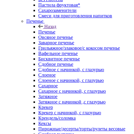
Пастила фруктовая*
Сахарозаменители
Смеси для приготовления напитков
Печенье
Назад
Печенье
Овсяное печенье
Заварное печенье
Грильяжное/злаковое/с кокосом печенье
Вафельное печенье
Бисквитное печенье
Сдобное печенье
Сдобное с начинкой, с глазурью
Слоеное
Слоеное с начинкой, с глазурью
Сахарное
Сахарное с начинкой, с глазурью
Затяжное
Затяжное с начинкой ,с глазурью
Крекер
Крекер с начинкой, с глазурью
Крендель/соломка
Кексы
Пирожные/десерты/торты/рулеты весовые