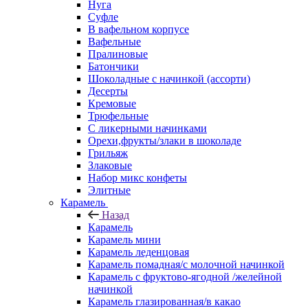
Нуга
Суфле
В вафельном корпусе
Вафельные
Пралиновые
Батончики
Шоколадные с начинкой (ассорти)
Десерты
Кремовые
Трюфельные
С ликерными начинками
Орехи,фрукты/злаки в шоколаде
Грильяж
Злаковые
Набор микс конфеты
Элитные
Карамель
Назад
Карамель
Карамель мини
Карамель леденцовая
Карамель помадная/с молочной начинкой
Карамель с фруктово-ягодной /желейной
начинкой
Карамель глазированная/в какао