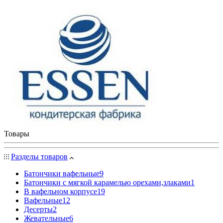
Товары
Разделы товаров
Батончики вафельные
9
Батончики с мягкой карамелью орехами,злаками
1
В вафельном корпусе
19
Вафельные
12
Десерты
2
Жевательные
6