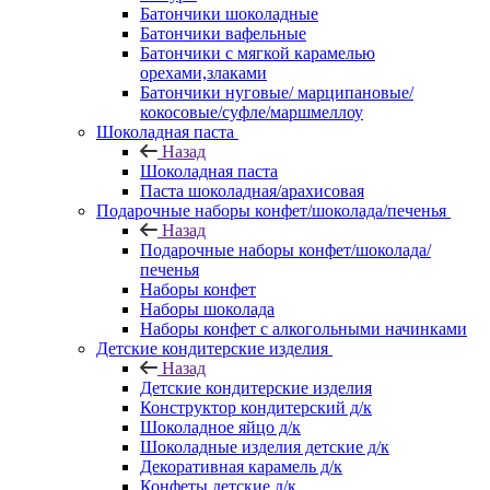
Батончики шоколадные
Батончики вафельные
Батончики с мягкой карамелью
орехами,злаками
Батончики нуговые/ марципановые/
кокосовые/суфле/маршмеллоу
Шоколадная паста
Назад
Шоколадная паста
Паста шоколадная/арахисовая
Подарочные наборы конфет/шоколада/печенья
Назад
Подарочные наборы конфет/шоколада/
печенья
Наборы конфет
Наборы шоколада
Наборы конфет с алкогольными начинками
Детские кондитерские изделия
Назад
Детские кондитерские изделия
Конструктор кондитерский д/к
Шоколадное яйцо д/к
Шоколадные изделия детские д/к
Декоративная карамель д/к
Конфеты детские д/к