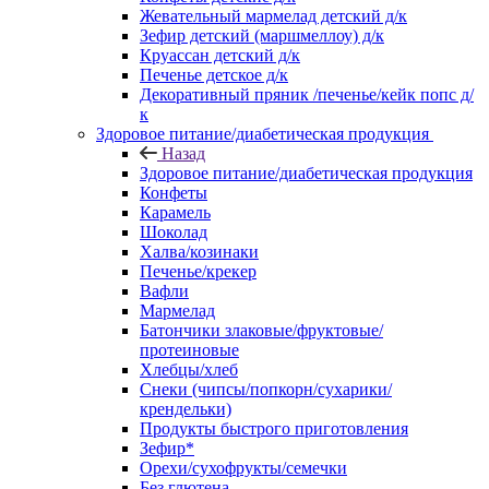
Жевательный мармелад детский д/к
Зефир детский (маршмеллоу) д/к
Круассан детский д/к
Печенье детское д/к
Декоративный пряник /печенье/кейк попс д/
к
Здоровое питание/диабетическая продукция
Назад
Здоровое питание/диабетическая продукция
Конфеты
Карамель
Шоколад
Халва/козинаки
Печенье/крекер
Вафли
Мармелад
Батончики злаковые/фруктовые/
протеиновые
Хлебцы/хлеб
Снеки (чипсы/попкорн/сухарики/
крендельки)
Продукты быстрого приготовления
Зефир*
Орехи/сухофрукты/семечки
Без глютена