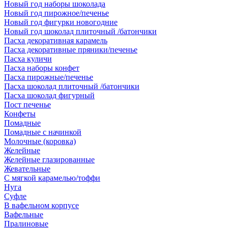
Новый год наборы шоколада
Новый год пирожное/печенье
Новый год фигурки новогодние
Новый год шоколад плиточный /батончики
Пасха декоративная карамель
Пасха декоративные пряники/печенье
Пасха куличи
Пасха наборы конфет
Пасха пирожные/печенье
Пасха шоколад плиточный /батончики
Пасха шоколад фигурный
Пост печенье
Конфеты
Помадные
Помадные с начинкой
Молочные (коровка)
Желейные
Желейные глазированные
Жевательные
С мягкой карамелью/тоффи
Нуга
Суфле
В вафельном корпусе
Вафельные
Пралиновые