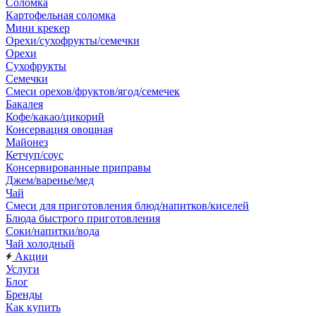
Соломка
Картофельная соломка
Мини крекер
Орехи/сухофрукты/семечки
Орехи
Сухофрукты
Семечки
Смеси орехов/фруктов/ягод/семечек
Бакалея
Кофе/какао/цикорий
Консервация овощная
Майонез
Кетчуп/соус
Консервированные приправы
Джем/варенье/мед
Чай
Смеси для приготовления блюд/напитков/киселей
Блюда быстрого приготовления
Соки/напитки/вода
Чай холодный
Акции
Услуги
Блог
Бренды
Как купить