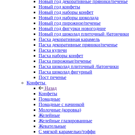
Новый год декоративные пряники/печенье
Новый год конфеты
Новый год наборы конфет
Новый год наборы шоколада
Новый год пирожное/печенье
Новый год фигурки новогодние
Новый год шоколад плиточный /батончики
Пасха декоративная карамель
Пасха декоративные пряники/печенье
Пасха куличи
Пасха наборы конфет
Пасха пирожные/печенье
Пасха шоколад плиточный /батончики
Пасха шоколад фигурный
Пост печенье
Конфеты
Назад
Конфеты
Помадные
Помадные с начинкой
Молочные (коровка)
Желейные
Желейные глазированные
Жевательные
С мягкой карамелью/тоффи