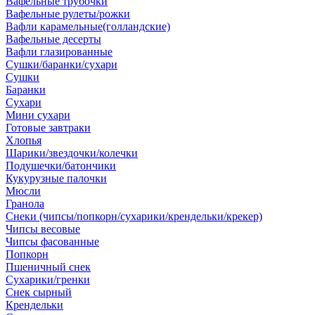
Вафельные трубочки
Вафельные рулеты/рожки
Вафли карамельные(голландские)
Вафельные десерты
Вафли глазированные
Сушки/баранки/сухари
Сушки
Баранки
Сухари
Мини сухари
Готовые завтраки
Хлопья
Шарики/звездочки/колечки
Подушечки/батончики
Кукурузные палочки
Мюсли
Гранола
Снеки (чипсы/попкорн/сухарики/крендельки/крекер)
Чипсы весовые
Чипсы фасованные
Попкорн
Пшеничный снек
Сухарики/гренки
Снек сырный
Крендельки