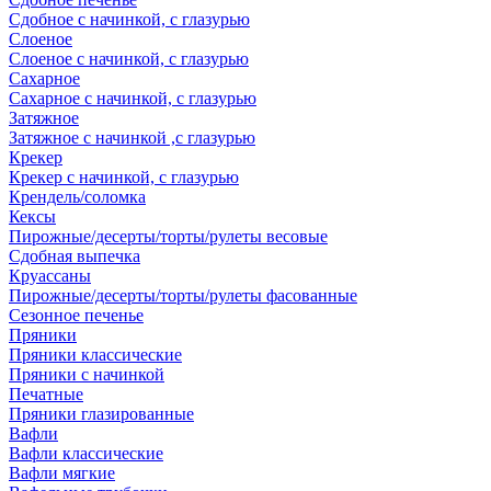
Сдобное с начинкой, с глазурью
Слоеное
Слоеное с начинкой, с глазурью
Сахарное
Сахарное с начинкой, с глазурью
Затяжное
Затяжное с начинкой ,с глазурью
Крекер
Крекер с начинкой, с глазурью
Крендель/соломка
Кексы
Пирожные/десерты/торты/рулеты весовые
Сдобная выпечка
Круассаны
Пирожные/десерты/торты/рулеты фасованные
Сезонное печенье
Пряники
Пряники классические
Пряники с начинкой
Печатные
Пряники глазированные
Вафли
Вафли классические
Вафли мягкие