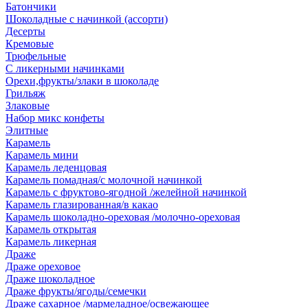
Батончики
Шоколадные с начинкой (ассорти)
Десерты
Кремовые
Трюфельные
С ликерными начинками
Орехи,фрукты/злаки в шоколаде
Грильяж
Злаковые
Набор микс конфеты
Элитные
Карамель
Карамель мини
Карамель леденцовая
Карамель помадная/с молочной начинкой
Карамель с фруктово-ягодной /желейной начинкой
Карамель глазированная/в какао
Карамель шоколадно-ореховая /молочно-ореховая
Карамель открытая
Карамель ликерная
Драже
Драже ореховое
Драже шоколадное
Драже фрукты/ягоды/семечки
Драже сахарное /мармеладное/освежающее