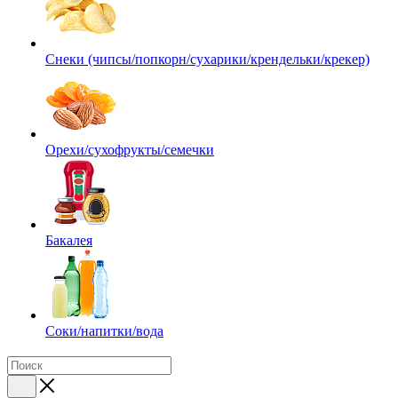
Снеки (чипсы/попкорн/сухарики/крендельки/крекер)
Орехи/сухофрукты/семечки
Бакалея
Соки/напитки/вода