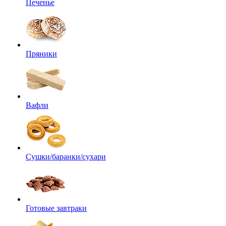
Печенье
Пряники
Вафли
Сушки/баранки/сухари
Готовые завтраки