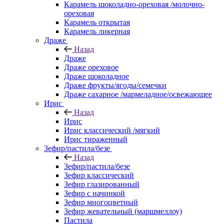
Карамель шоколадно-ореховая /молочно-
ореховая
Карамель открытая
Карамель ликерная
Драже
Назад
Драже
Драже ореховое
Драже шоколадное
Драже фрукты/ягоды/семечки
Драже сахарное /мармеладное/освежающее
Ирис
Назад
Ирис
Ирис классический /мягкий
Ирис тираженный
Зефир/пастила/безе
Назад
Зефир/пастила/безе
Зефир классический
Зефир глазированный
Зефир с начинкой
Зефир многоцветный
Зефир жевательный (маршмеллоу)
Пастила