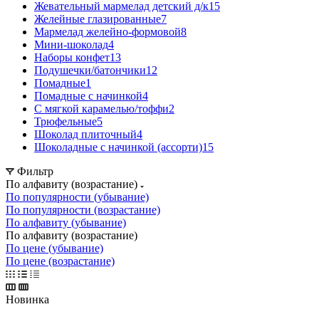
Жевательный мармелад детский д/к
15
Желейные глазированные
7
Мармелад желейно-формовой
8
Мини-шоколад
4
Наборы конфет
13
Подушечки/батончики
12
Помадные
1
Помадные с начинкой
4
С мягкой карамелью/тоффи
2
Трюфельные
5
Шоколад плиточный
4
Шоколадные с начинкой (ассорти)
15
Фильтр
По алфавиту (возрастание)
По популярности (убывание)
По популярности (возрастание)
По алфавиту (убывание)
По алфавиту (возрастание)
По цене (убывание)
По цене (возрастание)
Новинка