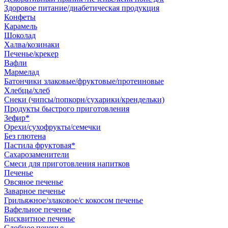
Здоровое питание/диабетическая продукция
Конфеты
Карамель
Шоколад
Халва/козинаки
Печенье/крекер
Вафли
Мармелад
Батончики злаковые/фруктовые/протеиновые
Хлебцы/хлеб
Снеки (чипсы/попкорн/сухарики/крендельки)
Продукты быстрого приготовления
Зефир*
Орехи/сухофрукты/семечки
Без глютена
Пастила фруктовая*
Сахарозаменители
Смеси для приготовления напитков
Печенье
Овсяное печенье
Заварное печенье
Грильяжное/злаковое/с кокосом печенье
Вафельное печенье
Бисквитное печенье
Сдобное печенье