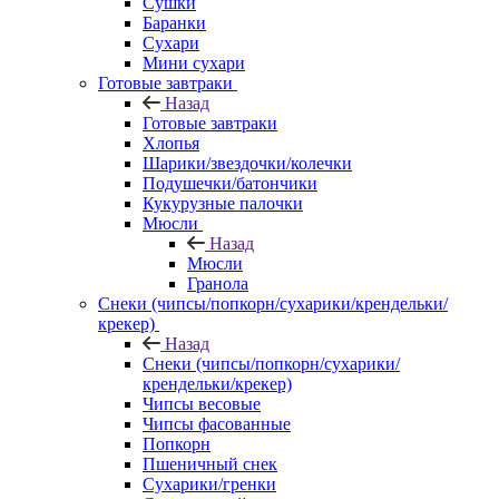
Сушки
Баранки
Сухари
Мини сухари
Готовые завтраки
Назад
Готовые завтраки
Хлопья
Шарики/звездочки/колечки
Подушечки/батончики
Кукурузные палочки
Мюсли
Назад
Мюсли
Гранола
Снеки (чипсы/попкорн/сухарики/крендельки/
крекер)
Назад
Снеки (чипсы/попкорн/сухарики/
крендельки/крекер)
Чипсы весовые
Чипсы фасованные
Попкорн
Пшеничный снек
Сухарики/гренки