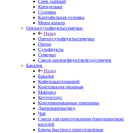
Снек сырный
Крендельки
Соломка
Картофельная соломка
Мини крекер
Орехи/сухофрукты/семечки
Назад
Орехи/сухофрукты/семечки
Орехи
Сухофрукты
Семечки
Смеси орехов/фруктов/ягод/семечек
Бакалея
Назад
Бакалея
Кофе/какао/цикорий
Консервация овощная
Майонез
Кетчуп/соус
Консервированные приправы
Джем/варенье/мед
Чай
Смеси для приготовления блюд/напитков/
киселей
Блюда быстрого приготовления