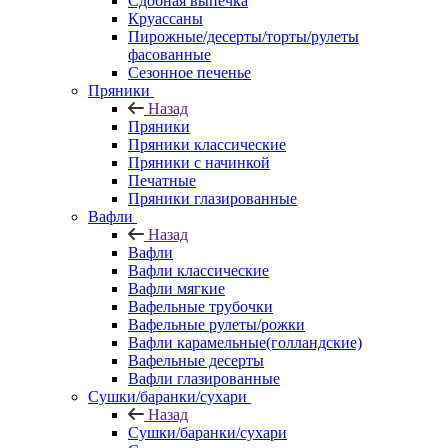
Сдобная выпечка
Круассаны
Пирожные/десерты/торты/рулеты
фасованные
Сезонное печенье
Пряники
Назад
Пряники
Пряники классические
Пряники с начинкой
Печатные
Пряники глазированные
Вафли
Назад
Вафли
Вафли классические
Вафли мягкие
Вафельные трубочки
Вафельные рулеты/рожки
Вафли карамельные(голландские)
Вафельные десерты
Вафли глазированные
Сушки/баранки/сухари
Назад
Сушки/баранки/сухари