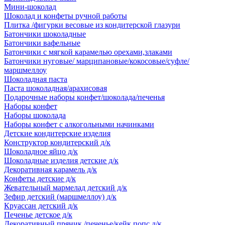
Мини-шоколад
Шоколад и конфеты ручной работы
Плитка /фигурки весовые из кондитерской глазури
Батончики шоколадные
Батончики вафельные
Батончики с мягкой карамелью орехами,злаками
Батончики нуговые/ марципановые/кокосовые/суфле/
маршмеллоу
Шоколадная паста
Паста шоколадная/арахисовая
Подарочные наборы конфет/шоколада/печенья
Наборы конфет
Наборы шоколада
Наборы конфет с алкогольными начинками
Детские кондитерские изделия
Конструктор кондитерский д/к
Шоколадное яйцо д/к
Шоколадные изделия детские д/к
Декоративная карамель д/к
Конфеты детские д/к
Жевательный мармелад детский д/к
Зефир детский (маршмеллоу) д/к
Круассан детский д/к
Печенье детское д/к
Декоративный пряник /печенье/кейк попс д/к