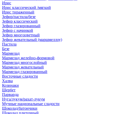
Ирис
Ирис классический /мягкий
Ирис тираженный
Зефир/пастила/безе
Зефир классический
Зефир глазированный
Зефир с начинкой
Зефир многоцветный
Зефир жевательный (маршмеллоу)
Пастила
Безе
Мармелад
Мармелад желейно-формовой
Мармелад многослойный
Мармелад жевательный
Мармелад глазированный
Восточные сладости
Халва
Козинаки
Щербет
Парварда
Нуга/лукум/рахат-лукум
Мучные национальные сладости
Шоколад/батончики
Шоколад плиточный