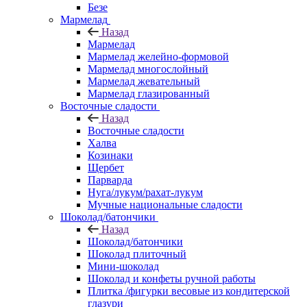
Безе
Мармелад
Назад
Мармелад
Мармелад желейно-формовой
Мармелад многослойный
Мармелад жевательный
Мармелад глазированный
Восточные сладости
Назад
Восточные сладости
Халва
Козинаки
Щербет
Парварда
Нуга/лукум/рахат-лукум
Мучные национальные сладости
Шоколад/батончики
Назад
Шоколад/батончики
Шоколад плиточный
Мини-шоколад
Шоколад и конфеты ручной работы
Плитка /фигурки весовые из кондитерской
глазури