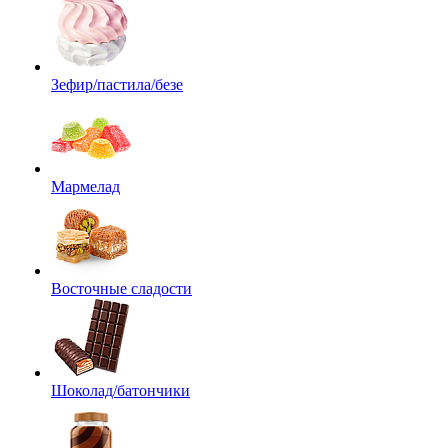
Зефир/пастила/безе
Мармелад
Восточные сладости
Шоколад/батончики