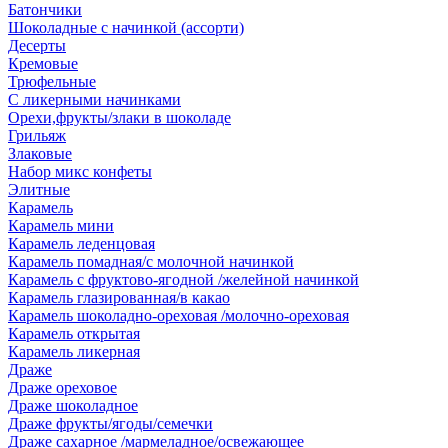
Батончики
Шоколадные с начинкой (ассорти)
Десерты
Кремовые
Трюфельные
С ликерными начинками
Орехи,фрукты/злаки в шоколаде
Грильяж
Злаковые
Набор микс конфеты
Элитные
Карамель
Карамель мини
Карамель леденцовая
Карамель помадная/с молочной начинкой
Карамель с фруктово-ягодной /желейной начинкой
Карамель глазированная/в какао
Карамель шоколадно-ореховая /молочно-ореховая
Карамель открытая
Карамель ликерная
Драже
Драже ореховое
Драже шоколадное
Драже фрукты/ягоды/семечки
Драже сахарное /мармеладное/освежающее