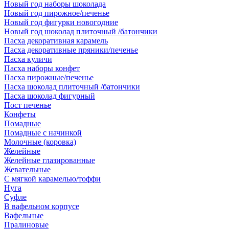
Новый год наборы шоколада
Новый год пирожное/печенье
Новый год фигурки новогодние
Новый год шоколад плиточный /батончики
Пасха декоративная карамель
Пасха декоративные пряники/печенье
Пасха куличи
Пасха наборы конфет
Пасха пирожные/печенье
Пасха шоколад плиточный /батончики
Пасха шоколад фигурный
Пост печенье
Конфеты
Помадные
Помадные с начинкой
Молочные (коровка)
Желейные
Желейные глазированные
Жевательные
С мягкой карамелью/тоффи
Нуга
Суфле
В вафельном корпусе
Вафельные
Пралиновые