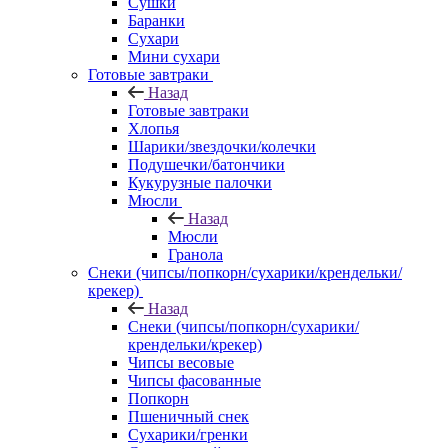
Сушки
Баранки
Сухари
Мини сухари
Готовые завтраки
Назад
Готовые завтраки
Хлопья
Шарики/звездочки/колечки
Подушечки/батончики
Кукурузные палочки
Мюсли
Назад
Мюсли
Гранола
Снеки (чипсы/попкорн/сухарики/крендельки/
крекер)
Назад
Снеки (чипсы/попкорн/сухарики/
крендельки/крекер)
Чипсы весовые
Чипсы фасованные
Попкорн
Пшеничный снек
Сухарики/гренки