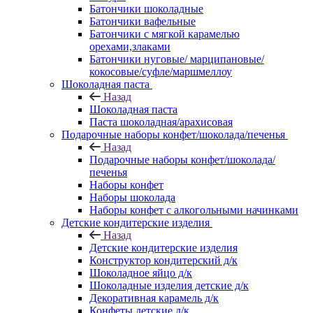
Батончики шоколадные
Батончики вафельные
Батончики с мягкой карамелью
орехами,злаками
Батончики нуговые/ марципановые/
кокосовые/суфле/маршмеллоу
Шоколадная паста
Назад
Шоколадная паста
Паста шоколадная/арахисовая
Подарочные наборы конфет/шоколада/печенья
Назад
Подарочные наборы конфет/шоколада/
печенья
Наборы конфет
Наборы шоколада
Наборы конфет с алкогольными начинками
Детские кондитерские изделия
Назад
Детские кондитерские изделия
Конструктор кондитерский д/к
Шоколадное яйцо д/к
Шоколадные изделия детские д/к
Декоративная карамель д/к
Конфеты детские д/к