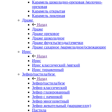
Карамель шоколадно-ореховая /молочно-
ореховая
Карамель открытая
Карамель ликерная
Драже
Назад
Драже
Драже ореховое
Драже шоколадное
Драже фрукты/ягоды/семечки
Драже сахарное /мармеладное/освежающее
Ирис
Назад
Ирис
Ирис классический /мягкий
Ирис тираженный
Зефир/пастила/безе
Назад
Зефир/пастила/безе
Зефир классический
Зефир глазированный
Зефир с начинкой
Зефир многоцветный
Зефир жевательный (маршмеллоу)
Пастила