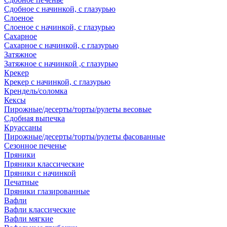
Сдобное с начинкой, с глазурью
Слоеное
Слоеное с начинкой, с глазурью
Сахарное
Сахарное с начинкой, с глазурью
Затяжное
Затяжное с начинкой ,с глазурью
Крекер
Крекер с начинкой, с глазурью
Крендель/соломка
Кексы
Пирожные/десерты/торты/рулеты весовые
Сдобная выпечка
Круассаны
Пирожные/десерты/торты/рулеты фасованные
Сезонное печенье
Пряники
Пряники классические
Пряники с начинкой
Печатные
Пряники глазированные
Вафли
Вафли классические
Вафли мягкие