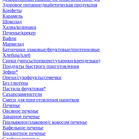
Здоровое питание/диабетическая продукция
Конфеты
Карамель
Шоколад
Халва/козинаки
Печенье/крекер
Вафли
Мармелад
Батончики злаковые/фруктовые/протеиновые
Хлебцы/хлеб
Снеки (чипсы/попкорн/сухарики/крендельки)
Продукты быстрого приготовления
Зефир*
Орехи/сухофрукты/семечки
Без глютена
Пастила фруктовая*
Сахарозаменители
Смеси для приготовления напитков
Печенье
Овсяное печенье
Заварное печенье
Грильяжное/злаковое/с кокосом печенье
Вафельное печенье
Бисквитное печенье
Сдобное печенье