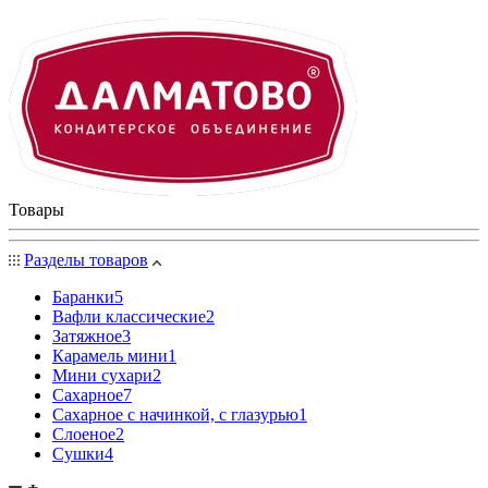
Товары
Разделы товаров
Баранки
5
Вафли классические
2
Затяжное
3
Карамель мини
1
Мини сухари
2
Сахарное
7
Сахарное с начинкой, с глазурью
1
Слоеное
2
Сушки
4