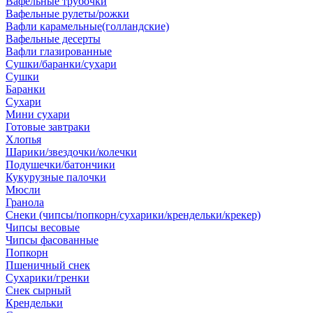
Вафельные трубочки
Вафельные рулеты/рожки
Вафли карамельные(голландские)
Вафельные десерты
Вафли глазированные
Сушки/баранки/сухари
Сушки
Баранки
Сухари
Мини сухари
Готовые завтраки
Хлопья
Шарики/звездочки/колечки
Подушечки/батончики
Кукурузные палочки
Мюсли
Гранола
Снеки (чипсы/попкорн/сухарики/крендельки/крекер)
Чипсы весовые
Чипсы фасованные
Попкорн
Пшеничный снек
Сухарики/гренки
Снек сырный
Крендельки