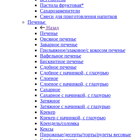
Пастила фруктовая*
Сахарозаменители
Смеси для приготовления напитков
Печенье
Назад
Печенье
Овсяное печенье
Заварное печенье
Грильяжное/злаковое/с кокосом печенье
Вафельное печенье
Бисквитное печенье
Сдобное печенье
Сдобное с начинкой, с глазурью
Слоеное
Слоеное с начинкой, с глазурью
Сахарное
Сахарное с начинкой, с глазурью
Затяжное
Затяжное с начинкой ,с глазурью
Крекер
Крекер с начинкой, с глазурью
Крендель/соломка
Кексы
Пирожные/десерты/торты/рулеты весовые