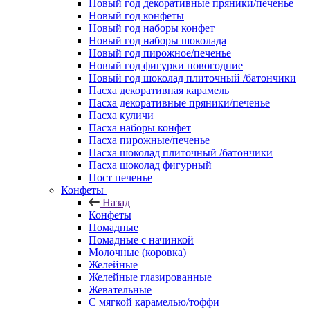
Новый год декоративные пряники/печенье
Новый год конфеты
Новый год наборы конфет
Новый год наборы шоколада
Новый год пирожное/печенье
Новый год фигурки новогодние
Новый год шоколад плиточный /батончики
Пасха декоративная карамель
Пасха декоративные пряники/печенье
Пасха куличи
Пасха наборы конфет
Пасха пирожные/печенье
Пасха шоколад плиточный /батончики
Пасха шоколад фигурный
Пост печенье
Конфеты
Назад
Конфеты
Помадные
Помадные с начинкой
Молочные (коровка)
Желейные
Желейные глазированные
Жевательные
С мягкой карамелью/тоффи