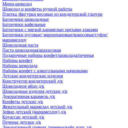
Мини-шоколад
Шоколад и конфеты ручной работы
Плитка /фигурки весовые из кондитерской глазури
Батончики шоколадные
Батончики вафельные
Батончики с мягкой карамелью орехами,злаками
Батончики нуговые/ марципановые/кокосовые/суфле/
маршмеллоу
Шоколадная паста
Паста шоколадная/арахисовая
Подарочные наборы конфет/шоколада/печенья
Наборы конфет
Наборы шоколада
Наборы конфет с алкогольными начинками
Детские кондитерские изделия
Конструктор кондитерский д/к
Шоколадное яйцо д/к
Шоколадные изделия детские д/к
Декоративная карамель д/к
Конфеты детские д/к
Жевательный мармелад детский д/к
Зефир детский (маршмеллоу) д/к
Круассан детский д/к
Печенье детское д/к
Декоративный пряник /печенье/кейк попс д/к