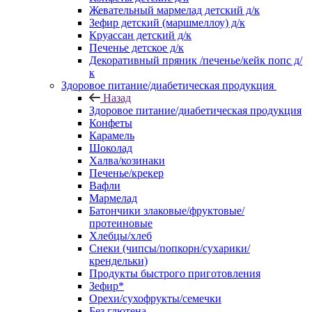
Жевательный мармелад детский д/к
Зефир детский (маршмеллоу) д/к
Круассан детский д/к
Печенье детское д/к
Декоративный пряник /печенье/кейк попс д/
к
Здоровое питание/диабетическая продукция
Назад
Здоровое питание/диабетическая продукция
Конфеты
Карамель
Шоколад
Халва/козинаки
Печенье/крекер
Вафли
Мармелад
Батончики злаковые/фруктовые/
протеиновые
Хлебцы/хлеб
Снеки (чипсы/попкорн/сухарики/
крендельки)
Продукты быстрого приготовления
Зефир*
Орехи/сухофрукты/семечки
Без глютена