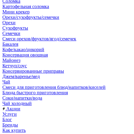
Соломка
Картофельная соломка
Мини крекер
Орехи/сухофрукты/семечки
Орехи
Сухофрукты
Семечки
Смеси орехов/фруктов/ягод/семечек
Бакалея
Кофе/какао/цикорий
Консервация овощная
Майонез
Кетчуп/соус
Консервированные приправы
Джем/варенье/мед
Чай
Смеси для приготовления блюд/напитков/киселей
Блюда быстрого приготовления
Соки/напитки/вода
Чай холодный
Акции
Услуги
Блог
Бренды
Как купить