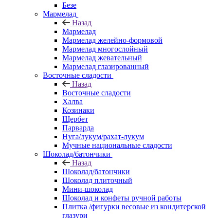
Безе
Мармелад
Назад
Мармелад
Мармелад желейно-формовой
Мармелад многослойный
Мармелад жевательный
Мармелад глазированный
Восточные сладости
Назад
Восточные сладости
Халва
Козинаки
Щербет
Парварда
Нуга/лукум/рахат-лукум
Мучные национальные сладости
Шоколад/батончики
Назад
Шоколад/батончики
Шоколад плиточный
Мини-шоколад
Шоколад и конфеты ручной работы
Плитка /фигурки весовые из кондитерской
глазури