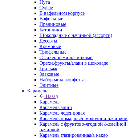
Нуга
Суфле
В вафельном корпусе
Вафельные
Пралиновые
Батончики
Шоколадные с начинкой (ассорти)
Десерты
Кремовые
Трюфельные
С ликерными начинками
Орехи,фрукты/злаки в шоколаде
Грильяж
Злаковые
Набор микс конфеты
Элитные
Карамель
Назад
Карамель
Карамель мини
Карамель леденцовая
Карамель помадная/с молочной начинкой
Карамель с фруктово-ягодной /желейной
начинкой
Карамель глазированная/в какао