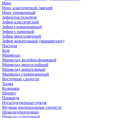
Ирис
Ирис классический /мягкий
Ирис тираженный
Зефир/пастила/безе
Зефир классический
Зефир глазированный
Зефир с начинкой
Зефир многоцветный
Зефир жевательный (маршмеллоу)
Пастила
Безе
Мармелад
Мармелад желейно-формовой
Мармелад многослойный
Мармелад жевательный
Мармелад глазированный
Восточные сладости
Халва
Козинаки
Щербет
Парварда
Нуга/лукум/рахат-лукум
Мучные национальные сладости
Шоколад/батончики
Шоколад плиточный