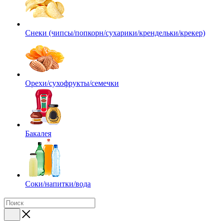
Снеки (чипсы/попкорн/сухарики/крендельки/крекер)
Орехи/сухофрукты/семечки
Бакалея
Соки/напитки/вода