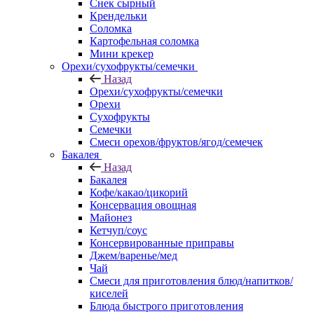
Снек сырный
Крендельки
Соломка
Картофельная соломка
Мини крекер
Орехи/сухофрукты/семечки
Назад
Орехи/сухофрукты/семечки
Орехи
Сухофрукты
Семечки
Смеси орехов/фруктов/ягод/семечек
Бакалея
Назад
Бакалея
Кофе/какао/цикорий
Консервация овощная
Майонез
Кетчуп/соус
Консервированные приправы
Джем/варенье/мед
Чай
Смеси для приготовления блюд/напитков/
киселей
Блюда быстрого приготовления