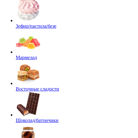
Зефир/пастила/безе
Мармелад
Восточные сладости
Шоколад/батончики