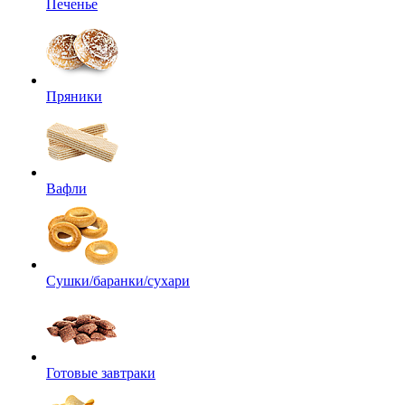
Печенье
Пряники
Вафли
Сушки/баранки/сухари
Готовые завтраки