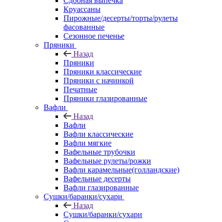
Сдобная выпечка
Круассаны
Пирожные/десерты/торты/рулеты
фасованные
Сезонное печенье
Пряники
Назад
Пряники
Пряники классические
Пряники с начинкой
Печатные
Пряники глазированные
Вафли
Назад
Вафли
Вафли классические
Вафли мягкие
Вафельные трубочки
Вафельные рулеты/рожки
Вафли карамельные(голландские)
Вафельные десерты
Вафли глазированные
Сушки/баранки/сухари
Назад
Сушки/баранки/сухари