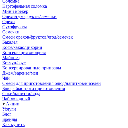
Соломка
Картофельная соломка
Мини крекер
Орехи/сухофрукты/семечки
Орехи
Сухофрукты
Семечки
Смеси орехов/фруктов/ягод/семечек
Бакалея
Кофе/какао/цикорий
Консервация овощная
Майонез
Кетчуп/соус
Консервированные приправы
Джем/варенье/мед
Чай
Смеси для приготовления блюд/напитков/киселей
Блюда быстрого приготовления
Соки/напитки/вода
Чай холодный
Акции
Услуги
Блог
Бренды
Как купить