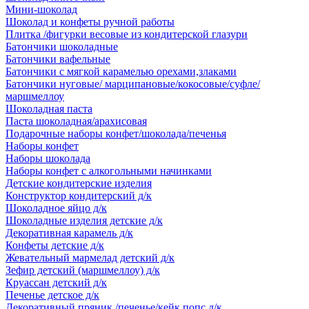
Мини-шоколад
Шоколад и конфеты ручной работы
Плитка /фигурки весовые из кондитерской глазури
Батончики шоколадные
Батончики вафельные
Батончики с мягкой карамелью орехами,злаками
Батончики нуговые/ марципановые/кокосовые/суфле/
маршмеллоу
Шоколадная паста
Паста шоколадная/арахисовая
Подарочные наборы конфет/шоколада/печенья
Наборы конфет
Наборы шоколада
Наборы конфет с алкогольными начинками
Детские кондитерские изделия
Конструктор кондитерский д/к
Шоколадное яйцо д/к
Шоколадные изделия детские д/к
Декоративная карамель д/к
Конфеты детские д/к
Жевательный мармелад детский д/к
Зефир детский (маршмеллоу) д/к
Круассан детский д/к
Печенье детское д/к
Декоративный пряник /печенье/кейк попс д/к