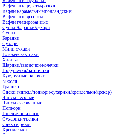
Вафельные трубочки
Вафельные рулеты/рожки
Вафли карамельные(голландские)
Вафельные десерты
Вафли глазированные
Сушки/баранки/сухари
Сушки
Баранки
Сухари
Мини сухари
Готовые завтраки
Хлопья
Шарики/звездочки/колечки
Подушечки/батончики
Кукурузные палочки
Мюсли
Гранола
Снеки (чипсы/попкорн/сухарики/крендельки/крекер)
Чипсы весовые
Чипсы фасованные
Попкорн
Пшеничный снек
Сухарики/гренки
Снек сырный
Крендельки