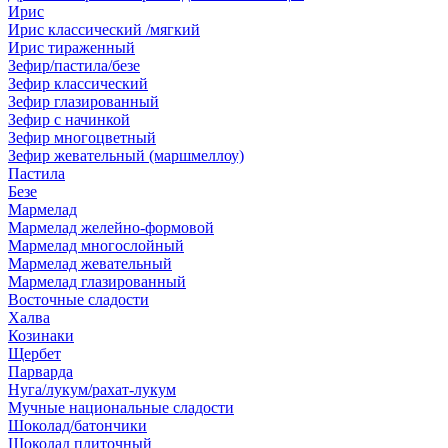
Ирис
Ирис классический /мягкий
Ирис тираженный
Зефир/пастила/безе
Зефир классический
Зефир глазированный
Зефир с начинкой
Зефир многоцветный
Зефир жевательный (маршмеллоу)
Пастила
Безе
Мармелад
Мармелад желейно-формовой
Мармелад многослойный
Мармелад жевательный
Мармелад глазированный
Восточные сладости
Халва
Козинаки
Щербет
Парварда
Нуга/лукум/рахат-лукум
Мучные национальные сладости
Шоколад/батончики
Шоколад плиточный