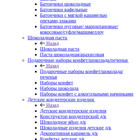
Батончики шоколадные
Батончики вафельные
Батончики с мягкой карамелью
орехами,злаками
Батончики нуговые/ марципановые/
кокосовые/суфле/маршмеллоу
Шоколадная паста
Назад
Шоколадная паста
Паста шоколадная/арахисовая
Подарочные наборы конфет/шоколада/печенья
Назад
Подарочные наборы конфет/шоколада/
печенья
Наборы конфет
Наборы шоколада
Наборы конфет с алкогольными начинками
Детские кондитерские изделия
Назад
Детские кондитерские изделия
Конструктор кондитерский д/к
Шоколадное яйцо д/к
Шоколадные изделия детские д/к
Декоративная карамель д/к
Конфеты детские д/к