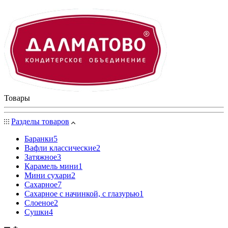
Товары
Разделы товаров
Баранки
5
Вафли классические
2
Затяжное
3
Карамель мини
1
Мини сухари
2
Сахарное
7
Сахарное с начинкой, с глазурью
1
Слоеное
2
Сушки
4