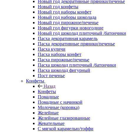
Новый год декоративные пряники/печенье
Новый год конфеты
Новый год наборы конфет
Новый год наборы шоколада
Новый год пирожное/печенье
Новый год фигурки новогодние
Новый год шоколад плиточный /батончики
Пасха декоративная карамель
Пасха декоративные пряники/печенье
Пасха куличи
Пасха наборы конфет
Пасха пирожные/печенье
Пасха шоколад плиточный /батончики
Пасха шоколад фигурный
Пост печенье
Конфеты
Назад
Конфеты
Помадные
Помадные с начинкой
Молочные (коровка)
Желейные
Желейные глазированные
Жевательные
С мягкой карамелью/тоффи