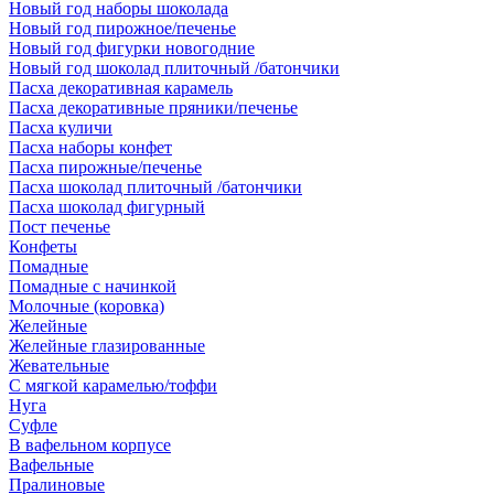
Новый год наборы шоколада
Новый год пирожное/печенье
Новый год фигурки новогодние
Новый год шоколад плиточный /батончики
Пасха декоративная карамель
Пасха декоративные пряники/печенье
Пасха куличи
Пасха наборы конфет
Пасха пирожные/печенье
Пасха шоколад плиточный /батончики
Пасха шоколад фигурный
Пост печенье
Конфеты
Помадные
Помадные с начинкой
Молочные (коровка)
Желейные
Желейные глазированные
Жевательные
С мягкой карамелью/тоффи
Нуга
Суфле
В вафельном корпусе
Вафельные
Пралиновые