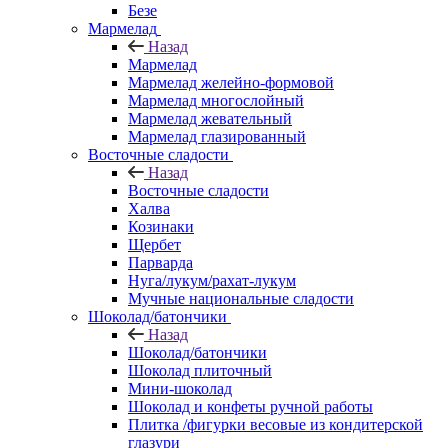
Безе
Мармелад
Назад
Мармелад
Мармелад желейно-формовой
Мармелад многослойный
Мармелад жевательный
Мармелад глазированный
Восточные сладости
Назад
Восточные сладости
Халва
Козинаки
Щербет
Парварда
Нуга/лукум/рахат-лукум
Мучные национальные сладости
Шоколад/батончики
Назад
Шоколад/батончики
Шоколад плиточный
Мини-шоколад
Шоколад и конфеты ручной работы
Плитка /фигурки весовые из кондитерской
глазури