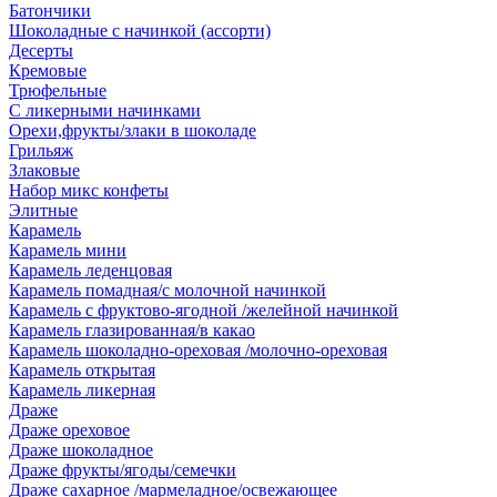
Батончики
Шоколадные с начинкой (ассорти)
Десерты
Кремовые
Трюфельные
С ликерными начинками
Орехи,фрукты/злаки в шоколаде
Грильяж
Злаковые
Набор микс конфеты
Элитные
Карамель
Карамель мини
Карамель леденцовая
Карамель помадная/с молочной начинкой
Карамель с фруктово-ягодной /желейной начинкой
Карамель глазированная/в какао
Карамель шоколадно-ореховая /молочно-ореховая
Карамель открытая
Карамель ликерная
Драже
Драже ореховое
Драже шоколадное
Драже фрукты/ягоды/семечки
Драже сахарное /мармеладное/освежающее