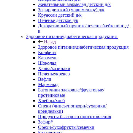
Жевательный мармелад детский д/к
Зефир детский (маршмеллоу) д/к
Круассан детский д/к
Печенье детское д/к
Декоративный пряник /печенье/кейк попс д/
к
Здоровое питание/диабетическая продукция
Назад
Здоровое питание/диабетическая продукция
Конфеты
Карамель
Шоколад
Халва/козинаки
Печенье/крекер
Вафли
Мармелад
Батончики злаковые/фруктовые/
протеиновые
Хлебцы/хлеб
Снеки (чипсы/попкорн/сухарики/
крендельки)
Продукты быстрого приготовления
Зефир*
Орехи/сухофрукты/семечки
Без глютена