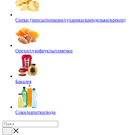
Снеки (чипсы/попкорн/сухарики/крендельки/крекер)
Орехи/сухофрукты/семечки
Бакалея
Соки/напитки/вода