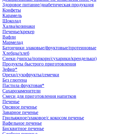
Здоровое питание/диабетическая продукция
Конфеты
Карамель
Шоколад
Халва/козинаки
Печенье/крекер
Вафли
Мармелад
Батончики злаковые/фруктовые/протеиновые
Хлебцы/хлеб
Снеки (чипсы/попкорн/сухарики/крендельки)
Продукты быстрого приготовления
Зефир*
Орехи/сухофрукты/семечки
Без глютена
Пастила фруктовая*
Сахарозаменители
Смеси для приготовления напитков
Печенье
Овсяное печенье
Заварное печенье
Грильяжное/злаковое/с кокосом печенье
Вафельное печенье
Бисквитное печенье
Сдобное печенье