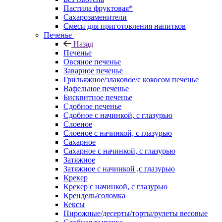
Пастила фруктовая*
Сахарозаменители
Смеси для приготовления напитков
Печенье
Назад
Печенье
Овсяное печенье
Заварное печенье
Грильяжное/злаковое/с кокосом печенье
Вафельное печенье
Бисквитное печенье
Сдобное печенье
Сдобное с начинкой, с глазурью
Слоеное
Слоеное с начинкой, с глазурью
Сахарное
Сахарное с начинкой, с глазурью
Затяжное
Затяжное с начинкой ,с глазурью
Крекер
Крекер с начинкой, с глазурью
Крендель/соломка
Кексы
Пирожные/десерты/торты/рулеты весовые