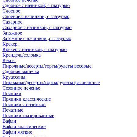
Сдобное с начинкой, с глазурью
Слоеное
Слоеное с начинкой, с глазурью
Сахарное
Сахарное с начинкой, с глазурью
Затяжное
Затяжное с начинкой ,с глазурью
Крекер
Крекер с начинкой, с глазурью
Крендель/соломка
Кексы
Пирожные/десерты/торты/рулеты весовые
Сдобная выпечка
Круассаны
Пирожные/десерты/торты/рулеты фасованные
Сезонное печенье
Пряники
Пряники классические
Пряники с начинкой
Печатные
Пряники глазированные
Вафли
Вафли классические
Вафли мягкие