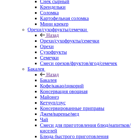
Снек сырный
Крендельки
Соломка
Картофельная соломка
Мини крекер
Орехи/сухофрукты/семечки
Назад
Орехи/сухофрукты/семечки
Орехи
Сухофрукты
Семечки
Смеси орехов/фруктов/ягод/семечек
Бакалея
Назад
Бакалея
Кофе/какао/цикорий
Консервация овощная
Майонез
Кетчуп/соус
Консервированные приправы
Джем/варенье/мед
Чай
Смеси для приготовления блюд/напитков/
киселей
Блюда быстрого приготовления