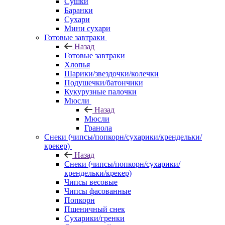
Сушки
Баранки
Сухари
Мини сухари
Готовые завтраки
Назад
Готовые завтраки
Хлопья
Шарики/звездочки/колечки
Подушечки/батончики
Кукурузные палочки
Мюсли
Назад
Мюсли
Гранола
Снеки (чипсы/попкорн/сухарики/крендельки/
крекер)
Назад
Снеки (чипсы/попкорн/сухарики/
крендельки/крекер)
Чипсы весовые
Чипсы фасованные
Попкорн
Пшеничный снек
Сухарики/гренки