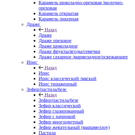
Карамель шоколадно-ореховая /молочно-
ореховая
Карамель открытая
Карамель ликерная
Драже
Назад
Драже
Драже ореховое
Драже шоколадное
Драже фрукты/ягоды/семечки
Драже сахарное /мармеладное/освежающее
Ирис
Назад
Ирис
Ирис классический /мягкий
Ирис тираженный
Зефир/пастила/безе
Назад
Зефир/пастила/безе
Зефир классический
Зефир глазированный
Зефир с начинкой
Зефир многоцветный
Зефир жевательный (маршмеллоу)
Пастила