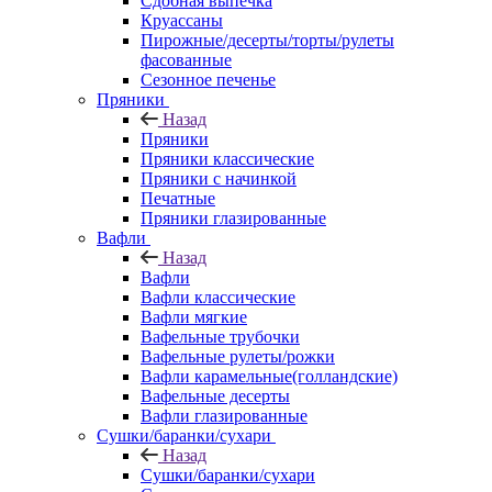
Сдобная выпечка
Круассаны
Пирожные/десерты/торты/рулеты
фасованные
Сезонное печенье
Пряники
Назад
Пряники
Пряники классические
Пряники с начинкой
Печатные
Пряники глазированные
Вафли
Назад
Вафли
Вафли классические
Вафли мягкие
Вафельные трубочки
Вафельные рулеты/рожки
Вафли карамельные(голландские)
Вафельные десерты
Вафли глазированные
Сушки/баранки/сухари
Назад
Сушки/баранки/сухари