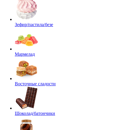
Зефир/пастила/безе
Мармелад
Восточные сладости
Шоколад/батончики