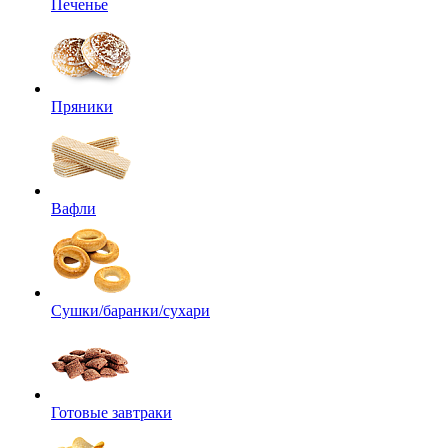
Печенье
Пряники
Вафли
Сушки/баранки/сухари
Готовые завтраки