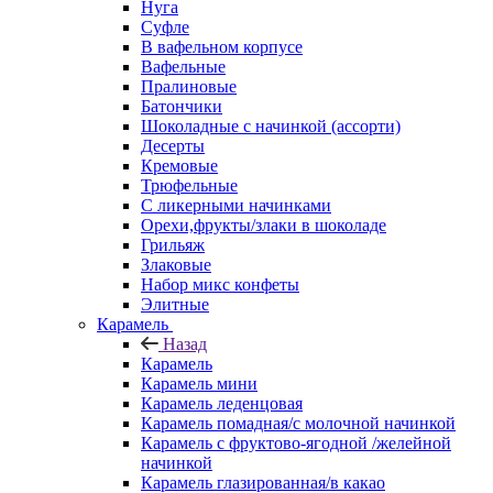
Нуга
Суфле
В вафельном корпусе
Вафельные
Пралиновые
Батончики
Шоколадные с начинкой (ассорти)
Десерты
Кремовые
Трюфельные
С ликерными начинками
Орехи,фрукты/злаки в шоколаде
Грильяж
Злаковые
Набор микс конфеты
Элитные
Карамель
Назад
Карамель
Карамель мини
Карамель леденцовая
Карамель помадная/с молочной начинкой
Карамель с фруктово-ягодной /желейной
начинкой
Карамель глазированная/в какао