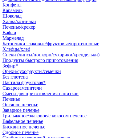
Конфеты
Карамель
Шоколад
Халва/козинаки
Печенье/крекер
Вафли
Мармелад
Батончики злаковые/фруктовые/протеиновые
Хлебцы/хлеб
Снеки (чипсы/попкорн/сухарики/крендельки)
Продукты быстрого приготовления
Зефир*
Орехи/сухофрукты/семечки
Без глютена
Пастила фруктовая*
Сахарозаменители
Смеси для приготовления напитков
Печенье
Овсяное печенье
Заварное печенье
Грильяжное/злаковое/с кокосом печенье
Вафельное печенье
Бисквитное печенье
Сдобное печенье
Сдобное с начинкой, с глазурью