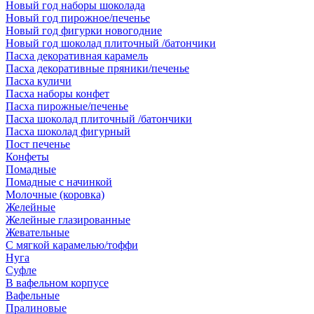
Новый год наборы шоколада
Новый год пирожное/печенье
Новый год фигурки новогодние
Новый год шоколад плиточный /батончики
Пасха декоративная карамель
Пасха декоративные пряники/печенье
Пасха куличи
Пасха наборы конфет
Пасха пирожные/печенье
Пасха шоколад плиточный /батончики
Пасха шоколад фигурный
Пост печенье
Конфеты
Помадные
Помадные с начинкой
Молочные (коровка)
Желейные
Желейные глазированные
Жевательные
С мягкой карамелью/тоффи
Нуга
Суфле
В вафельном корпусе
Вафельные
Пралиновые