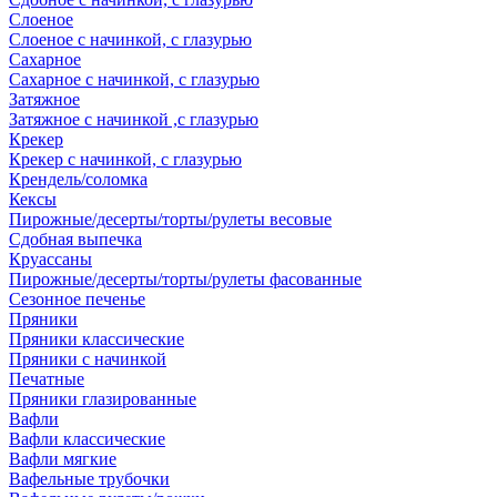
Слоеное
Слоеное с начинкой, с глазурью
Сахарное
Сахарное с начинкой, с глазурью
Затяжное
Затяжное с начинкой ,с глазурью
Крекер
Крекер с начинкой, с глазурью
Крендель/соломка
Кексы
Пирожные/десерты/торты/рулеты весовые
Сдобная выпечка
Круассаны
Пирожные/десерты/торты/рулеты фасованные
Сезонное печенье
Пряники
Пряники классические
Пряники с начинкой
Печатные
Пряники глазированные
Вафли
Вафли классические
Вафли мягкие
Вафельные трубочки