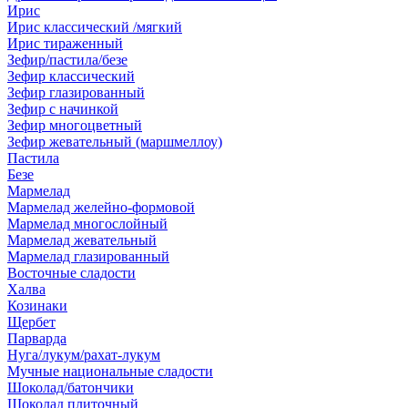
Ирис
Ирис классический /мягкий
Ирис тираженный
Зефир/пастила/безе
Зефир классический
Зефир глазированный
Зефир с начинкой
Зефир многоцветный
Зефир жевательный (маршмеллоу)
Пастила
Безе
Мармелад
Мармелад желейно-формовой
Мармелад многослойный
Мармелад жевательный
Мармелад глазированный
Восточные сладости
Халва
Козинаки
Щербет
Парварда
Нуга/лукум/рахат-лукум
Мучные национальные сладости
Шоколад/батончики
Шоколад плиточный