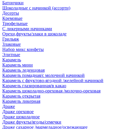
Батончики
Шоколадные с начинкой (ассорти)
Десерты
Кремовые
Трюфельные
С ликерными начинками
Орехи,фрукты/злаки в шоколаде
Грильяж
Злаковые
Набор микс конфеты
Элитные
Карамель
Карамель мини
Карамель леденцовая
Карамель помадная/с молочной начинкой
Карамель с фруктово-ягодной /желейной начинкой
Карамель глазированная/в какао
Карамель шоколадно-ореховая /молочно-ореховая
Карамель открытая
Карамель ликерная
Драже
Драже ореховое
Драже шоколадное
Драже фрукты/ягоды/семечки
Драже сахарное /мармеладное/освежающее