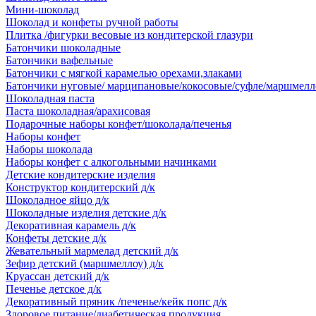
Мини-шоколад
Шоколад и конфеты ручной работы
Плитка /фигурки весовые из кондитерской глазури
Батончики шоколадные
Батончики вафельные
Батончики с мягкой карамелью орехами,злаками
Батончики нуговые/ марципановые/кокосовые/суфле/маршмелл
Шоколадная паста
Паста шоколадная/арахисовая
Подарочные наборы конфет/шоколада/печенья
Наборы конфет
Наборы шоколада
Наборы конфет с алкогольными начинками
Детские кондитерские изделия
Конструктор кондитерский д/к
Шоколадное яйцо д/к
Шоколадные изделия детские д/к
Декоративная карамель д/к
Конфеты детские д/к
Жевательный мармелад детский д/к
Зефир детский (маршмеллоу) д/к
Круассан детский д/к
Печенье детское д/к
Декоративный пряник /печенье/кейк попс д/к
Здоровое питание/диабетическая продукция