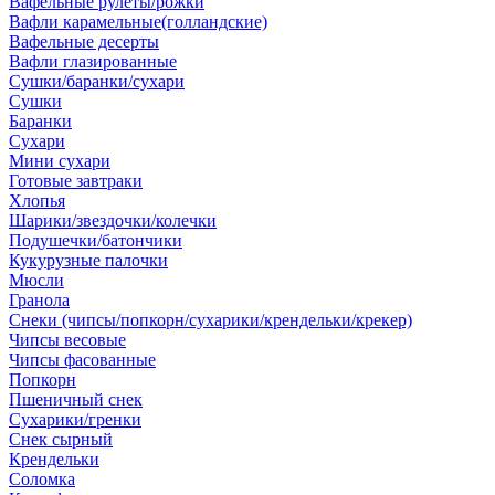
Вафельные рулеты/рожки
Вафли карамельные(голландские)
Вафельные десерты
Вафли глазированные
Сушки/баранки/сухари
Сушки
Баранки
Сухари
Мини сухари
Готовые завтраки
Хлопья
Шарики/звездочки/колечки
Подушечки/батончики
Кукурузные палочки
Мюсли
Гранола
Снеки (чипсы/попкорн/сухарики/крендельки/крекер)
Чипсы весовые
Чипсы фасованные
Попкорн
Пшеничный снек
Сухарики/гренки
Снек сырный
Крендельки
Соломка