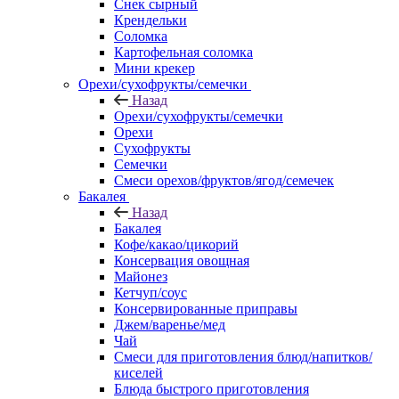
Снек сырный
Крендельки
Соломка
Картофельная соломка
Мини крекер
Орехи/сухофрукты/семечки
Назад
Орехи/сухофрукты/семечки
Орехи
Сухофрукты
Семечки
Смеси орехов/фруктов/ягод/семечек
Бакалея
Назад
Бакалея
Кофе/какао/цикорий
Консервация овощная
Майонез
Кетчуп/соус
Консервированные приправы
Джем/варенье/мед
Чай
Смеси для приготовления блюд/напитков/
киселей
Блюда быстрого приготовления