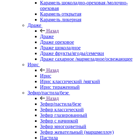
Карамель шоколадно-ореховая /молочно-
ореховая
Карамель открытая
Карамель ликерная
Драже
Назад
Драже
Драже ореховое
Драже шоколадное
Драже фрукты/ягоды/семечки
Драже сахарное /мармеладное/освежающее
Ирис
Назад
Ирис
Ирис классический /мягкий
Ирис тираженный
Зефир/пастила/безе
Назад
Зефир/пастила/безе
Зефир классический
Зефир глазированный
Зефир с начинкой
Зефир многоцветный
Зефир жевательный (маршмеллоу)
Пастила