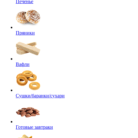
Печенье
Пряники
Вафли
Сушки/баранки/сухари
Готовые завтраки