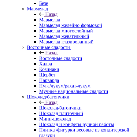
Безе
Мармелад
Назад
Мармелад
Мармелад желейно-формовой
Мармелад многослойный
Мармелад жевательный
Мармелад глазированный
Восточные сладости
Назад
Восточные сладости
Халва
Козинаки
Щербет
Парварда
Нуга/лукум/рахат-лукум
Мучные национальные сладости
Шоколад/батончики
Назад
Шоколад/батончики
Шоколад плиточный
Мини-шоколад
Шоколад и конфеты ручной работы
Плитка /фигурки весовые из кондитерской
глазури