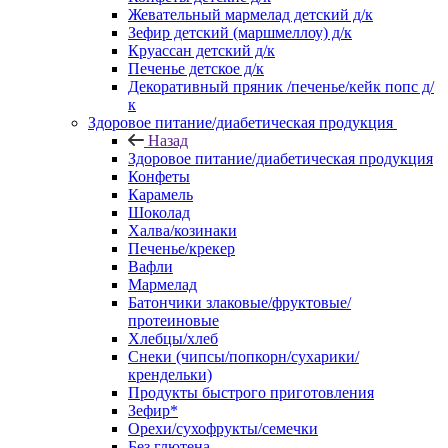
Жевательный мармелад детский д/к
Зефир детский (маршмеллоу) д/к
Круассан детский д/к
Печенье детское д/к
Декоративный пряник /печенье/кейк попс д/
к
Здоровое питание/диабетическая продукция
Назад
Здоровое питание/диабетическая продукция
Конфеты
Карамель
Шоколад
Халва/козинаки
Печенье/крекер
Вафли
Мармелад
Батончики злаковые/фруктовые/
протеиновые
Хлебцы/хлеб
Снеки (чипсы/попкорн/сухарики/
крендельки)
Продукты быстрого приготовления
Зефир*
Орехи/сухофрукты/семечки
Без глютена