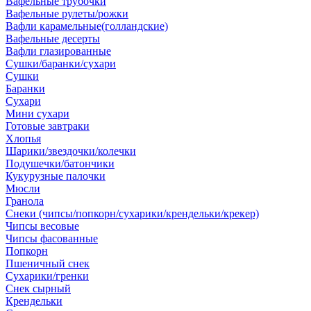
Вафельные трубочки
Вафельные рулеты/рожки
Вафли карамельные(голландские)
Вафельные десерты
Вафли глазированные
Сушки/баранки/сухари
Сушки
Баранки
Сухари
Мини сухари
Готовые завтраки
Хлопья
Шарики/звездочки/колечки
Подушечки/батончики
Кукурузные палочки
Мюсли
Гранола
Снеки (чипсы/попкорн/сухарики/крендельки/крекер)
Чипсы весовые
Чипсы фасованные
Попкорн
Пшеничный снек
Сухарики/гренки
Снек сырный
Крендельки