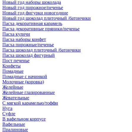
Новый год наборы шоколада
Новый год пирожное/печенье
Новый год фигурки новогодние
Новый год шоколад плиточный /батончики
Пасха декоративная карамель
Пасха декоративные пряники/печенье
Пасха куличи
Пасха наборы конфет
Пасха пирожные/печенье
Пасха шоколад плиточный /батончики
Пасха шоколад фигурный
Пост печенье
Конфеты
Помадные
Помадные с начинкой
Молочные (коровка)
Желейные
Желейные глазированные
Жевательные
С мягкой карамелью/тоффи
Нуга
Суфле
В вафельном корпусе
Вафельные
Пралиновые