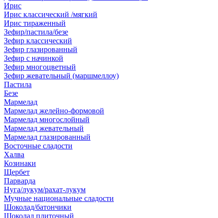
Ирис
Ирис классический /мягкий
Ирис тираженный
Зефир/пастила/безе
Зефир классический
Зефир глазированный
Зефир с начинкой
Зефир многоцветный
Зефир жевательный (маршмеллоу)
Пастила
Безе
Мармелад
Мармелад желейно-формовой
Мармелад многослойный
Мармелад жевательный
Мармелад глазированный
Восточные сладости
Халва
Козинаки
Щербет
Парварда
Нуга/лукум/рахат-лукум
Мучные национальные сладости
Шоколад/батончики
Шоколад плиточный