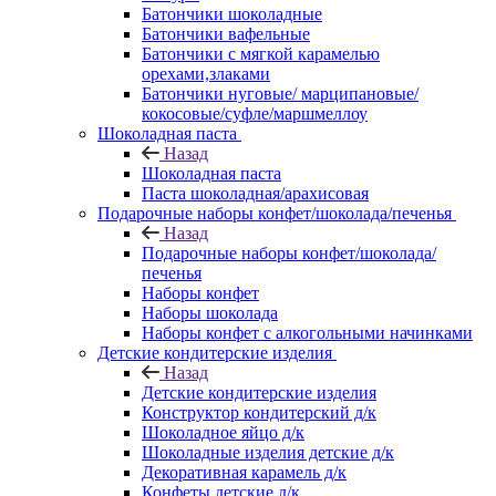
Батончики шоколадные
Батончики вафельные
Батончики с мягкой карамелью
орехами,злаками
Батончики нуговые/ марципановые/
кокосовые/суфле/маршмеллоу
Шоколадная паста
Назад
Шоколадная паста
Паста шоколадная/арахисовая
Подарочные наборы конфет/шоколада/печенья
Назад
Подарочные наборы конфет/шоколада/
печенья
Наборы конфет
Наборы шоколада
Наборы конфет с алкогольными начинками
Детские кондитерские изделия
Назад
Детские кондитерские изделия
Конструктор кондитерский д/к
Шоколадное яйцо д/к
Шоколадные изделия детские д/к
Декоративная карамель д/к
Конфеты детские д/к