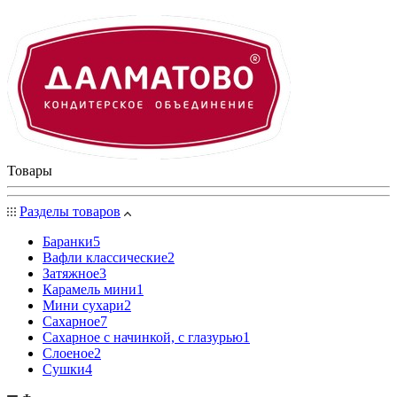
Товары
Разделы товаров
Баранки
5
Вафли классические
2
Затяжное
3
Карамель мини
1
Мини сухари
2
Сахарное
7
Сахарное с начинкой, с глазурью
1
Слоеное
2
Сушки
4