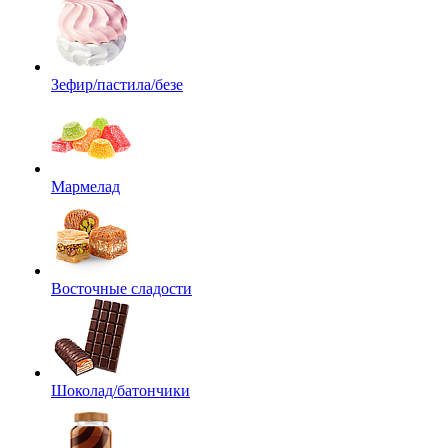
Зефир/пастила/безе
Мармелад
Восточные сладости
Шоколад/батончики