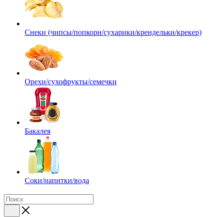
Снеки (чипсы/попкорн/сухарики/крендельки/крекер)
Орехи/сухофрукты/семечки
Бакалея
Соки/напитки/вода