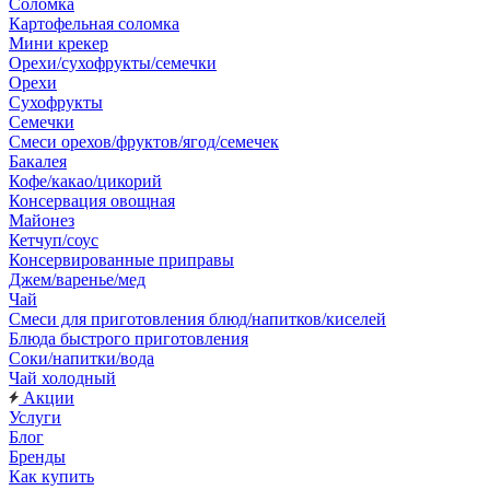
Соломка
Картофельная соломка
Мини крекер
Орехи/сухофрукты/семечки
Орехи
Сухофрукты
Семечки
Смеси орехов/фруктов/ягод/семечек
Бакалея
Кофе/какао/цикорий
Консервация овощная
Майонез
Кетчуп/соус
Консервированные приправы
Джем/варенье/мед
Чай
Смеси для приготовления блюд/напитков/киселей
Блюда быстрого приготовления
Соки/напитки/вода
Чай холодный
Акции
Услуги
Блог
Бренды
Как купить