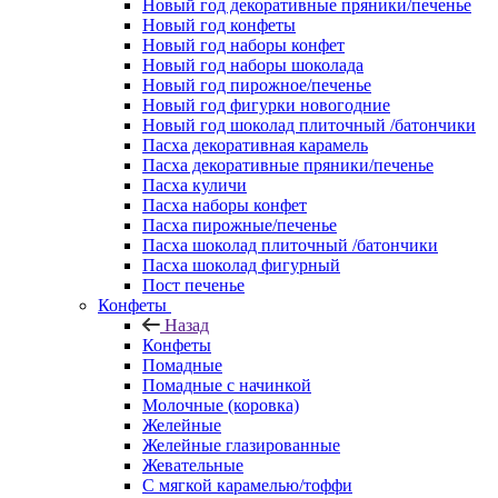
Новый год декоративные пряники/печенье
Новый год конфеты
Новый год наборы конфет
Новый год наборы шоколада
Новый год пирожное/печенье
Новый год фигурки новогодние
Новый год шоколад плиточный /батончики
Пасха декоративная карамель
Пасха декоративные пряники/печенье
Пасха куличи
Пасха наборы конфет
Пасха пирожные/печенье
Пасха шоколад плиточный /батончики
Пасха шоколад фигурный
Пост печенье
Конфеты
Назад
Конфеты
Помадные
Помадные с начинкой
Молочные (коровка)
Желейные
Желейные глазированные
Жевательные
С мягкой карамелью/тоффи