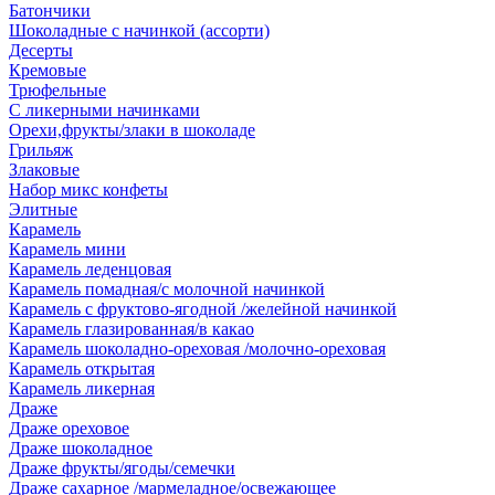
Батончики
Шоколадные с начинкой (ассорти)
Десерты
Кремовые
Трюфельные
С ликерными начинками
Орехи,фрукты/злаки в шоколаде
Грильяж
Злаковые
Набор микс конфеты
Элитные
Карамель
Карамель мини
Карамель леденцовая
Карамель помадная/с молочной начинкой
Карамель с фруктово-ягодной /желейной начинкой
Карамель глазированная/в какао
Карамель шоколадно-ореховая /молочно-ореховая
Карамель открытая
Карамель ликерная
Драже
Драже ореховое
Драже шоколадное
Драже фрукты/ягоды/семечки
Драже сахарное /мармеладное/освежающее