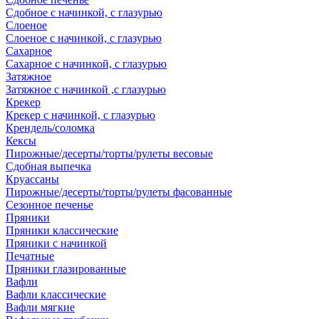
Сдобное с начинкой, с глазурью
Слоеное
Слоеное с начинкой, с глазурью
Сахарное
Сахарное с начинкой, с глазурью
Затяжное
Затяжное с начинкой ,с глазурью
Крекер
Крекер с начинкой, с глазурью
Крендель/соломка
Кексы
Пирожные/десерты/торты/рулеты весовые
Сдобная выпечка
Круассаны
Пирожные/десерты/торты/рулеты фасованные
Сезонное печенье
Пряники
Пряники классические
Пряники с начинкой
Печатные
Пряники глазированные
Вафли
Вафли классические
Вафли мягкие