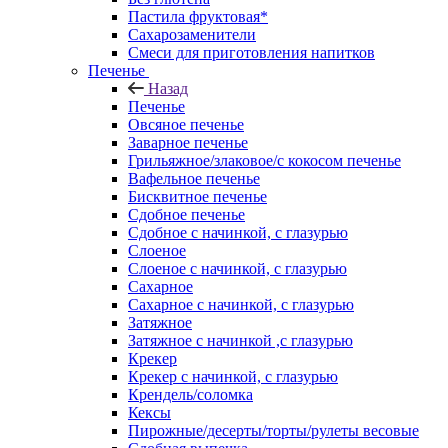
Пастила фруктовая*
Сахарозаменители
Смеси для приготовления напитков
Печенье
Назад
Печенье
Овсяное печенье
Заварное печенье
Грильяжное/злаковое/с кокосом печенье
Вафельное печенье
Бисквитное печенье
Сдобное печенье
Сдобное с начинкой, с глазурью
Слоеное
Слоеное с начинкой, с глазурью
Сахарное
Сахарное с начинкой, с глазурью
Затяжное
Затяжное с начинкой ,с глазурью
Крекер
Крекер с начинкой, с глазурью
Крендель/соломка
Кексы
Пирожные/десерты/торты/рулеты весовые