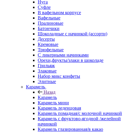
Нуга
Суфле
В вафельном корпусе
Вафельные
Пралиновые
Батончики
Шоколадные с начинкой (ассорти)
Десерты
Кремовые
Трюфельные
С ликерными начинками
Орехи,фрукты/злаки в шоколаде
Грильяж
Злаковые
Набор микс конфеты
Элитные
Карамель
Назад
Карамель
Карамель мини
Карамель леденцовая
Карамель помадная/с молочной начинкой
Карамель с фруктово-ягодной /желейной
начинкой
Карамель глазированная/в какао