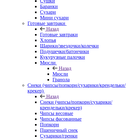
Сушки
Баранки
Сухари
Мини сухари
Готовые завтраки
Назад
Готовые завтраки
Хлопья
Шарики/звездочки/колечки
Подушечки/батончики
Кукурузные палочки
Мюсли
Назад
Мюсли
Гранола
Снеки (чипсы/попкорн/сухарики/крендельки/
крекер)
Назад
Снеки (чипсы/попкорн/сухарики/
крендельки/крекер)
Чипсы весовые
Чипсы фасованные
Попкорн
Пшеничный снек
Сухарики/гренки