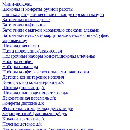
Мини-шоколад
Шоколад и конфеты ручной работы
Плитка /фигурки весовые из кондитерской глазури
Батончики шоколадные
Батончики вафельные
Батончики с мягкой карамелью орехами,злаками
Батончики нуговые/ марципановые/кокосовые/суфле/
маршмеллоу
Шоколадная паста
Паста шоколадная/арахисовая
Подарочные наборы конфет/шоколада/печенья
Наборы конфет
Наборы шоколада
Наборы конфет с алкогольными начинками
Детские кондитерские изделия
Конструктор кондитерский д/к
Шоколадное яйцо д/к
Шоколадные изделия детские д/к
Декоративная карамель д/к
Конфеты детские д/к
Жевательный мармелад детский д/к
Зефир детский (маршмеллоу) д/к
Круассан детский д/к
Печенье детское д/к
Декоративный пряник /печенье/кейк попс д/к