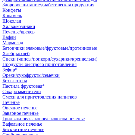
Здоровое питание/диабетическая продукция
Конфеты
Карамель
Шоколад
Халва/козинаки
Печенье/крекер
Вафли
Мармелад
Батончики злаковые/фруктовые/протеиновые
Хлебцы/хлеб
Снеки (чипсы/попкорн/сухарики/крендельки)
Продукты быстрого приготовления
Зефир*
Орехи/сухофрукты/семечки
Без глютена
Пастила фруктовая*
Сахарозаменители
Смеси для приготовления напитков
Печенье
Овсяное печенье
Заварное печенье
Грильяжное/злаковое/с кокосом печенье
Вафельное печенье
Бисквитное печенье
Сдобное печенье