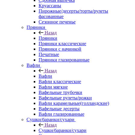
Сдобная выпечка
Круассаны
Пирожные/десерты/торты/рулеты
фасованные
Сезонное печенье
Пряники
Назад
Пряники
Пряники классические
Пряники с начинкой
Печатные
Пряники глазированные
Вафли
Назад
Вафли
Вафли классические
Вафли мягкие
Вафельные трубочки
Вафельные рулеты/рожки
Вафли карамельные(голландские)
Вафельные десерты
Вафли глазированные
Сушки/баранки/сухари
Назад
Сушки/баранки/сухари