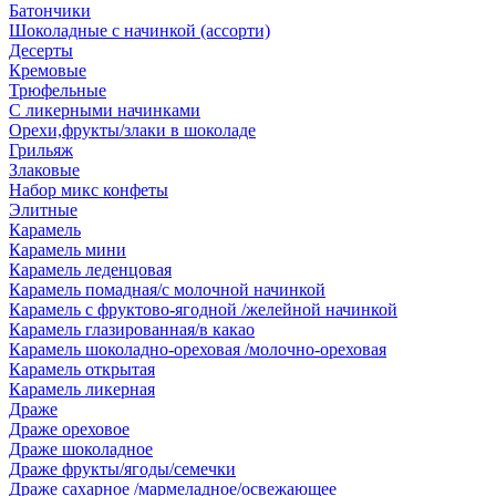
Батончики
Шоколадные с начинкой (ассорти)
Десерты
Кремовые
Трюфельные
С ликерными начинками
Орехи,фрукты/злаки в шоколаде
Грильяж
Злаковые
Набор микс конфеты
Элитные
Карамель
Карамель мини
Карамель леденцовая
Карамель помадная/с молочной начинкой
Карамель с фруктово-ягодной /желейной начинкой
Карамель глазированная/в какао
Карамель шоколадно-ореховая /молочно-ореховая
Карамель открытая
Карамель ликерная
Драже
Драже ореховое
Драже шоколадное
Драже фрукты/ягоды/семечки
Драже сахарное /мармеладное/освежающее