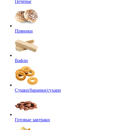
Печенье
Пряники
Вафли
Сушки/баранки/сухари
Готовые завтраки