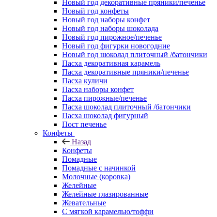
Новый год декоративные пряники/печенье
Новый год конфеты
Новый год наборы конфет
Новый год наборы шоколада
Новый год пирожное/печенье
Новый год фигурки новогодние
Новый год шоколад плиточный /батончики
Пасха декоративная карамель
Пасха декоративные пряники/печенье
Пасха куличи
Пасха наборы конфет
Пасха пирожные/печенье
Пасха шоколад плиточный /батончики
Пасха шоколад фигурный
Пост печенье
Конфеты
Назад
Конфеты
Помадные
Помадные с начинкой
Молочные (коровка)
Желейные
Желейные глазированные
Жевательные
С мягкой карамелью/тоффи