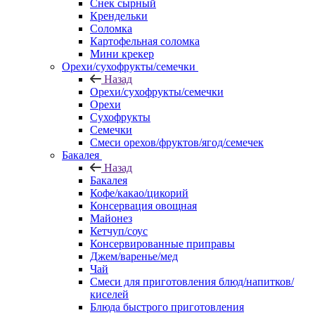
Снек сырный
Крендельки
Соломка
Картофельная соломка
Мини крекер
Орехи/сухофрукты/семечки
Назад
Орехи/сухофрукты/семечки
Орехи
Сухофрукты
Семечки
Смеси орехов/фруктов/ягод/семечек
Бакалея
Назад
Бакалея
Кофе/какао/цикорий
Консервация овощная
Майонез
Кетчуп/соус
Консервированные приправы
Джем/варенье/мед
Чай
Смеси для приготовления блюд/напитков/
киселей
Блюда быстрого приготовления