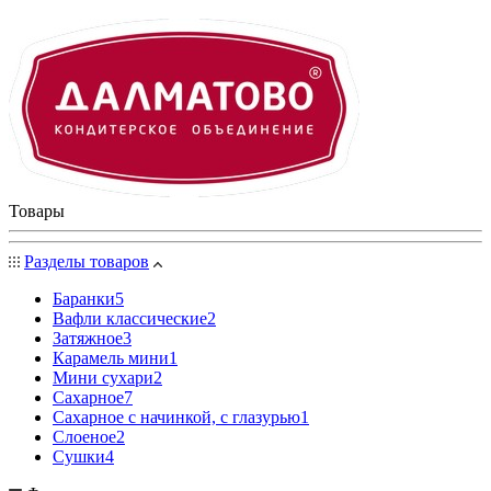
Товары
Разделы товаров
Баранки
5
Вафли классические
2
Затяжное
3
Карамель мини
1
Мини сухари
2
Сахарное
7
Сахарное с начинкой, с глазурью
1
Слоеное
2
Сушки
4