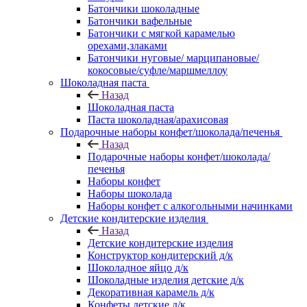
Батончики шоколадные
Батончики вафельные
Батончики с мягкой карамелью
орехами,злаками
Батончики нуговые/ марципановые/
кокосовые/суфле/маршмеллоу
Шоколадная паста
Назад
Шоколадная паста
Паста шоколадная/арахисовая
Подарочные наборы конфет/шоколада/печенья
Назад
Подарочные наборы конфет/шоколада/
печенья
Наборы конфет
Наборы шоколада
Наборы конфет с алкогольными начинками
Детские кондитерские изделия
Назад
Детские кондитерские изделия
Конструктор кондитерский д/к
Шоколадное яйцо д/к
Шоколадные изделия детские д/к
Декоративная карамель д/к
Конфеты детские д/к