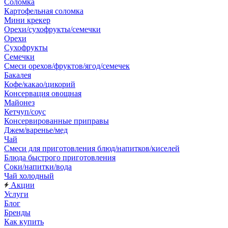
Соломка
Картофельная соломка
Мини крекер
Орехи/сухофрукты/семечки
Орехи
Сухофрукты
Семечки
Смеси орехов/фруктов/ягод/семечек
Бакалея
Кофе/какао/цикорий
Консервация овощная
Майонез
Кетчуп/соус
Консервированные приправы
Джем/варенье/мед
Чай
Смеси для приготовления блюд/напитков/киселей
Блюда быстрого приготовления
Соки/напитки/вода
Чай холодный
Акции
Услуги
Блог
Бренды
Как купить