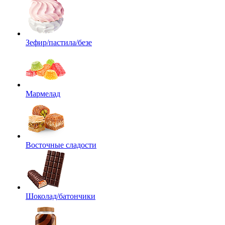
Зефир/пастила/безе
Мармелад
Восточные сладости
Шоколад/батончики