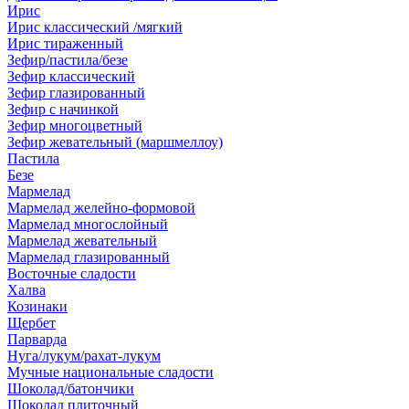
Ирис
Ирис классический /мягкий
Ирис тираженный
Зефир/пастила/безе
Зефир классический
Зефир глазированный
Зефир с начинкой
Зефир многоцветный
Зефир жевательный (маршмеллоу)
Пастила
Безе
Мармелад
Мармелад желейно-формовой
Мармелад многослойный
Мармелад жевательный
Мармелад глазированный
Восточные сладости
Халва
Козинаки
Щербет
Парварда
Нуга/лукум/рахат-лукум
Мучные национальные сладости
Шоколад/батончики
Шоколад плиточный