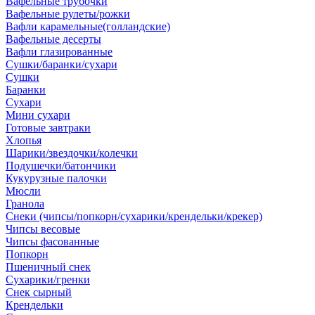
Вафельные трубочки
Вафельные рулеты/рожки
Вафли карамельные(голландские)
Вафельные десерты
Вафли глазированные
Сушки/баранки/сухари
Сушки
Баранки
Сухари
Мини сухари
Готовые завтраки
Хлопья
Шарики/звездочки/колечки
Подушечки/батончики
Кукурузные палочки
Мюсли
Гранола
Снеки (чипсы/попкорн/сухарики/крендельки/крекер)
Чипсы весовые
Чипсы фасованные
Попкорн
Пшеничный снек
Сухарики/гренки
Снек сырный
Крендельки