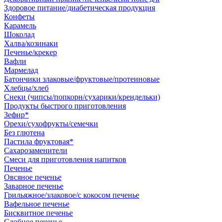
Здоровое питание/диабетическая продукция
Конфеты
Карамель
Шоколад
Халва/козинаки
Печенье/крекер
Вафли
Мармелад
Батончики злаковые/фруктовые/протеиновые
Хлебцы/хлеб
Снеки (чипсы/попкорн/сухарики/крендельки)
Продукты быстрого приготовления
Зефир*
Орехи/сухофрукты/семечки
Без глютена
Пастила фруктовая*
Сахарозаменители
Смеси для приготовления напитков
Печенье
Овсяное печенье
Заварное печенье
Грильяжное/злаковое/с кокосом печенье
Вафельное печенье
Бисквитное печенье
Сдобное печенье