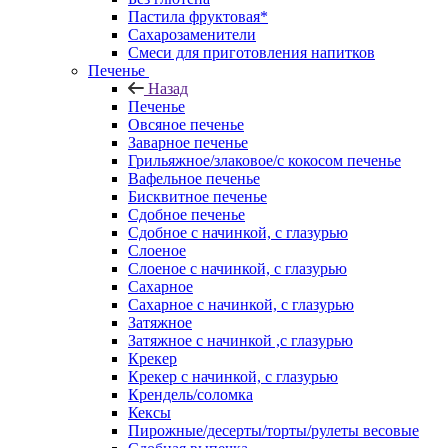
Пастила фруктовая*
Сахарозаменители
Смеси для приготовления напитков
Печенье
Назад
Печенье
Овсяное печенье
Заварное печенье
Грильяжное/злаковое/с кокосом печенье
Вафельное печенье
Бисквитное печенье
Сдобное печенье
Сдобное с начинкой, с глазурью
Слоеное
Слоеное с начинкой, с глазурью
Сахарное
Сахарное с начинкой, с глазурью
Затяжное
Затяжное с начинкой ,с глазурью
Крекер
Крекер с начинкой, с глазурью
Крендель/соломка
Кексы
Пирожные/десерты/торты/рулеты весовые