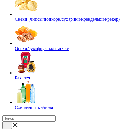
Снеки (чипсы/попкорн/сухарики/крендельки/крекер)
Орехи/сухофрукты/семечки
Бакалея
Соки/напитки/вода