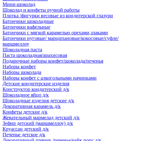
Мини-шоколад
Шоколад и конфеты ручной работы
Плитка /фигурки весовые из кондитерской глазури
Батончики шоколадные
Батончики вафельные
Батончики с мягкой карамелью орехами,злаками
Батончики нуговые/ марципановые/кокосовые/суфле/
маршмеллоу
Шоколадная паста
Паста шоколадная/арахисовая
Подарочные наборы конфет/шоколада/печенья
Наборы конфет
Наборы шоколада
Наборы конфет с алкогольными начинками
Детские кондитерские изделия
Конструктор кондитерский д/к
Шоколадное яйцо д/к
Шоколадные изделия детские д/к
Декоративная карамель д/к
Конфеты детские д/к
Жевательный мармелад детский д/к
Зефир детский (маршмеллоу) д/к
Круассан детский д/к
Печенье детское д/к
Декоративный пряник /печенье/кейк попс д/к