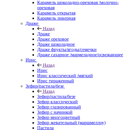
Карамель шоколадно-ореховая /молочно-
ореховая
Карамель открытая
Карамель ликерная
Драже
Назад
Драже
Драже ореховое
Драже шоколадное
Драже фрукты/ягоды/семечки
Драже сахарное /мармеладное/освежающее
Ирис
Назад
Ирис
Ирис классический /мягкий
Ирис тираженный
Зефир/пастила/безе
Назад
Зефир/пастила/безе
Зефир классический
Зефир глазированный
Зефир с начинкой
Зефир многоцветный
Зефир жевательный (маршмеллоу)
Пастила