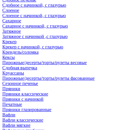
Сдобное с начинкой, с глазурью
Слоеное
Слоеное с начинкой, с глазурью
Сахарное
Сахарное с начинкой, с глазурью
Затяжное
Затяжное с начинкой ,с глазурью
Крекер
Крекер с начинкой, с глазурью
Крендель/соломка
Кексы
Пирожные/десерты/торты/рулеты весовые
Сдобная выпечка
Круассаны
Пирожные/десерты/торты/рулеты фасованные
Сезонное печенье
Пряники
Пряники классические
Пряники с начинкой
Печатные
Пряники глазированные
Вафли
Вафли классические
Вафли мягкие