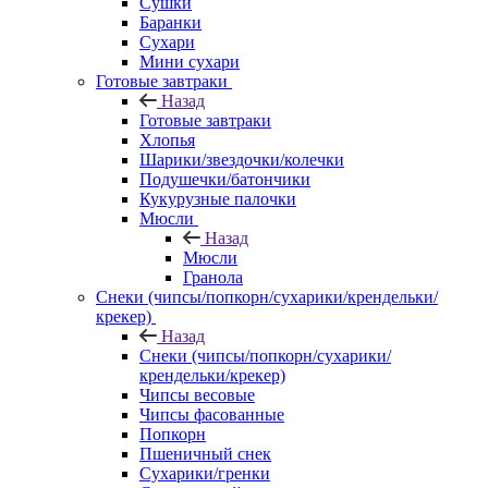
Сушки
Баранки
Сухари
Мини сухари
Готовые завтраки
Назад
Готовые завтраки
Хлопья
Шарики/звездочки/колечки
Подушечки/батончики
Кукурузные палочки
Мюсли
Назад
Мюсли
Гранола
Снеки (чипсы/попкорн/сухарики/крендельки/
крекер)
Назад
Снеки (чипсы/попкорн/сухарики/
крендельки/крекер)
Чипсы весовые
Чипсы фасованные
Попкорн
Пшеничный снек
Сухарики/гренки