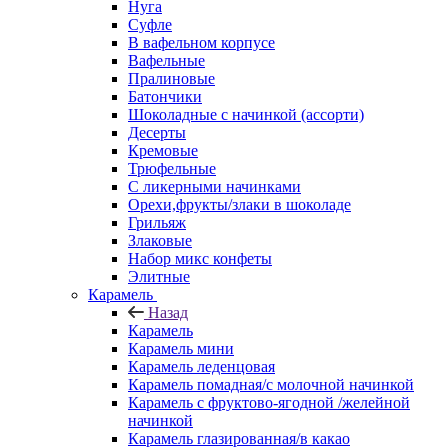
Нуга
Суфле
В вафельном корпусе
Вафельные
Пралиновые
Батончики
Шоколадные с начинкой (ассорти)
Десерты
Кремовые
Трюфельные
С ликерными начинками
Орехи,фрукты/злаки в шоколаде
Грильяж
Злаковые
Набор микс конфеты
Элитные
Карамель
Назад
Карамель
Карамель мини
Карамель леденцовая
Карамель помадная/с молочной начинкой
Карамель с фруктово-ягодной /желейной
начинкой
Карамель глазированная/в какао