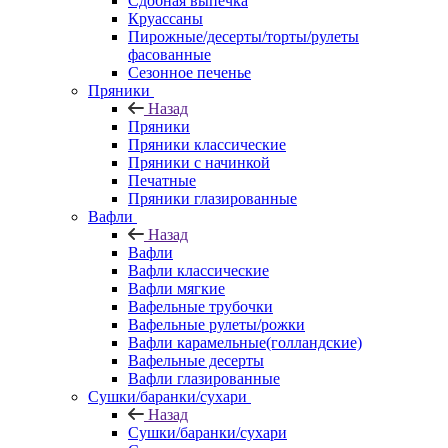
Сдобная выпечка
Круассаны
Пирожные/десерты/торты/рулеты
фасованные
Сезонное печенье
Пряники
Назад
Пряники
Пряники классические
Пряники с начинкой
Печатные
Пряники глазированные
Вафли
Назад
Вафли
Вафли классические
Вафли мягкие
Вафельные трубочки
Вафельные рулеты/рожки
Вафли карамельные(голландские)
Вафельные десерты
Вафли глазированные
Сушки/баранки/сухари
Назад
Сушки/баранки/сухари