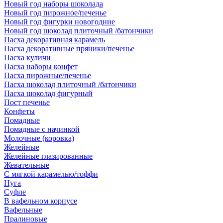
Новый год наборы шоколада
Новый год пирожное/печенье
Новый год фигурки новогодние
Новый год шоколад плиточный /батончики
Пасха декоративная карамель
Пасха декоративные пряники/печенье
Пасха куличи
Пасха наборы конфет
Пасха пирожные/печенье
Пасха шоколад плиточный /батончики
Пасха шоколад фигурный
Пост печенье
Конфеты
Помадные
Помадные с начинкой
Молочные (коровка)
Желейные
Желейные глазированные
Жевательные
С мягкой карамелью/тоффи
Нуга
Суфле
В вафельном корпусе
Вафельные
Пралиновые