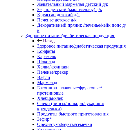
Жевательный мармелад детский д/к
Зефир детский (маршмеллоу) д/к
Круассан детский д/к
Печенье детское д/к
Декоративный пряник /печенье/кейк попс д/
к
Здоровое питание/диабетическая продукция
Назад
Здоровое питание/диабетическая продукция
Конфеты
Карамель
Шоколад
Халва/козинаки
Печенье/крекер
Вафли
Мармелад
Батончики злаковые/фруктовые/
протеиновые
Хлебцы/хлеб
Снеки (чипсы/попкорн/сухарики/
крендельки)
Продукты быстрого приготовления
Зефир*
Орехи/сухофрукты/семечки
Без глютена