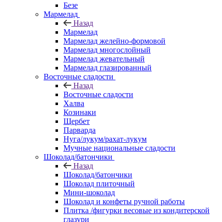
Безе
Мармелад
Назад
Мармелад
Мармелад желейно-формовой
Мармелад многослойный
Мармелад жевательный
Мармелад глазированный
Восточные сладости
Назад
Восточные сладости
Халва
Козинаки
Щербет
Парварда
Нуга/лукум/рахат-лукум
Мучные национальные сладости
Шоколад/батончики
Назад
Шоколад/батончики
Шоколад плиточный
Мини-шоколад
Шоколад и конфеты ручной работы
Плитка /фигурки весовые из кондитерской
глазури