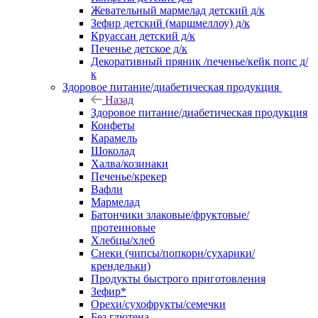
Жевательный мармелад детский д/к
Зефир детский (маршмеллоу) д/к
Круассан детский д/к
Печенье детское д/к
Декоративный пряник /печенье/кейк попс д/
к
Здоровое питание/диабетическая продукция
Назад
Здоровое питание/диабетическая продукция
Конфеты
Карамель
Шоколад
Халва/козинаки
Печенье/крекер
Вафли
Мармелад
Батончики злаковые/фруктовые/
протеиновые
Хлебцы/хлеб
Снеки (чипсы/попкорн/сухарики/
крендельки)
Продукты быстрого приготовления
Зефир*
Орехи/сухофрукты/семечки
Без глютена