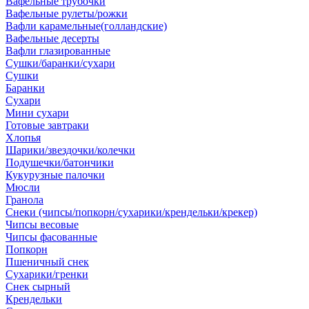
Вафельные трубочки
Вафельные рулеты/рожки
Вафли карамельные(голландские)
Вафельные десерты
Вафли глазированные
Сушки/баранки/сухари
Сушки
Баранки
Сухари
Мини сухари
Готовые завтраки
Хлопья
Шарики/звездочки/колечки
Подушечки/батончики
Кукурузные палочки
Мюсли
Гранола
Снеки (чипсы/попкорн/сухарики/крендельки/крекер)
Чипсы весовые
Чипсы фасованные
Попкорн
Пшеничный снек
Сухарики/гренки
Снек сырный
Крендельки