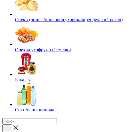
Снеки (чипсы/попкорн/сухарики/крендельки/крекер)
Орехи/сухофрукты/семечки
Бакалея
Соки/напитки/вода