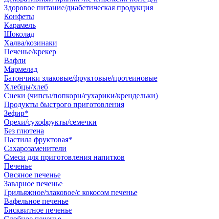
Здоровое питание/диабетическая продукция
Конфеты
Карамель
Шоколад
Халва/козинаки
Печенье/крекер
Вафли
Мармелад
Батончики злаковые/фруктовые/протеиновые
Хлебцы/хлеб
Снеки (чипсы/попкорн/сухарики/крендельки)
Продукты быстрого приготовления
Зефир*
Орехи/сухофрукты/семечки
Без глютена
Пастила фруктовая*
Сахарозаменители
Смеси для приготовления напитков
Печенье
Овсяное печенье
Заварное печенье
Грильяжное/злаковое/с кокосом печенье
Вафельное печенье
Бисквитное печенье
Сдобное печенье