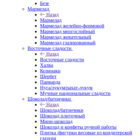
Безе
Мармелад
Назад
Мармелад
Мармелад желейно-формовой
Мармелад многослойный
Мармелад жевательный
Мармелад глазированный
Восточные сладости
Назад
Восточные сладости
Халва
Козинаки
Щербет
Парварда
Нуга/лукум/рахат-лукум
Мучные национальные сладости
Шоколад/батончики
Назад
Шоколад/батончики
Шоколад плиточный
Мини-шоколад
Шоколад и конфеты ручной работы
Плитка /фигурки весовые из кондитерской
глазури