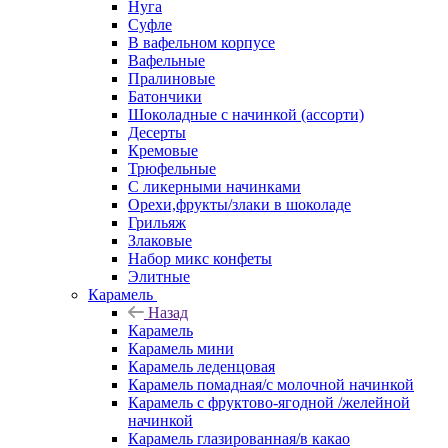
Нуга
Суфле
В вафельном корпусе
Вафельные
Пралиновые
Батончики
Шоколадные с начинкой (ассорти)
Десерты
Кремовые
Трюфельные
С ликерными начинками
Орехи,фрукты/злаки в шоколаде
Грильяж
Злаковые
Набор микс конфеты
Элитные
Карамель
Назад
Карамель
Карамель мини
Карамель леденцовая
Карамель помадная/с молочной начинкой
Карамель с фруктово-ягодной /желейной
начинкой
Карамель глазированная/в какао