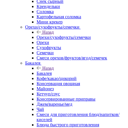
Снек сырный
Крендельки
Соломка
Картофельная соломка
Мини крекер
Орехи/сухофрукты/семечки
Назад
Орехи/сухофрукты/семечки
Орехи
Сухофрукты
Семечки
Смеси орехов/фруктов/ягод/семечек
Бакалея
Назад
Бакалея
Кофе/какао/цикорий
Консервация овощная
Майонез
Кетчуп/соус
Консервированные приправы
Джем/варенье/мед
Чай
Смеси для приготовления блюд/напитков/
киселей
Блюда быстрого приготовления