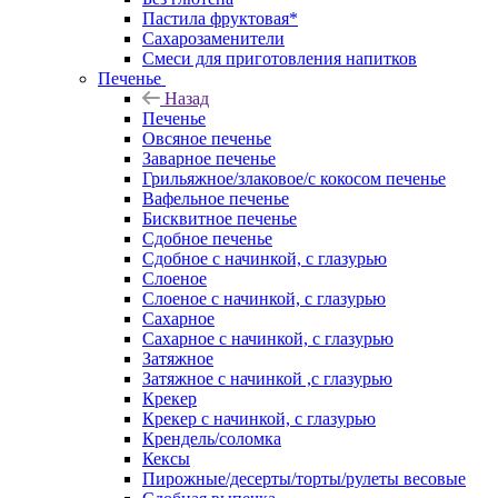
Пастила фруктовая*
Сахарозаменители
Смеси для приготовления напитков
Печенье
Назад
Печенье
Овсяное печенье
Заварное печенье
Грильяжное/злаковое/с кокосом печенье
Вафельное печенье
Бисквитное печенье
Сдобное печенье
Сдобное с начинкой, с глазурью
Слоеное
Слоеное с начинкой, с глазурью
Сахарное
Сахарное с начинкой, с глазурью
Затяжное
Затяжное с начинкой ,с глазурью
Крекер
Крекер с начинкой, с глазурью
Крендель/соломка
Кексы
Пирожные/десерты/торты/рулеты весовые