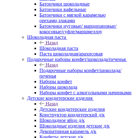
Батончики шоколадные
Батончики вафельные
Батончики с мягкой карамелью
орехами,злаками
Батончики нуговые/ марципановые/
кокосовые/суфле/маршмеллоу
Шоколадная паста
Назад
Шоколадная паста
Паста шоколадная/арахисовая
Подарочные наборы конфет/шоколада/печенья
Назад
Подарочные наборы конфет/шоколада/
печенья
Наборы конфет
Наборы шоколада
Наборы конфет с алкогольными начинками
Детские кондитерские изделия
Назад
Детские кондитерские изделия
Конструктор кондитерский д/к
Шоколадное яйцо д/к
Шоколадные изделия детские д/к
Декоративная карамель д/к
Конфеты детские д/к