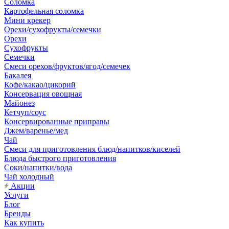
Соломка
Картофельная соломка
Мини крекер
Орехи/сухофрукты/семечки
Орехи
Сухофрукты
Семечки
Смеси орехов/фруктов/ягод/семечек
Бакалея
Кофе/какао/цикорий
Консервация овощная
Майонез
Кетчуп/соус
Консервированные приправы
Джем/варенье/мед
Чай
Смеси для приготовления блюд/напитков/киселей
Блюда быстрого приготовления
Соки/напитки/вода
Чай холодный
Акции
Услуги
Блог
Бренды
Как купить