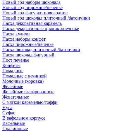
Новый год наборы шоколада
Новый год пирожное/печенье
Новый год фигурки новогодние
Новый год шоколад плиточный /батончики
Пасха декоративная карамель
Пасха декоративные пряники/печенье
Пасха куличи
Пасха наборы конфет
Пасха пирожные/печенье
Пасха шоколад плиточный /батончики
Пасха шоколад фигурный
Пост печенье
Конфеты
Помадные
Помадные с начинкой
Молочные (коровка)
Желейные
Желейные глазированные
Жевательные
С мягкой карамелью/тоффи
Нуга
Суфле
В вафельном корпусе
Вафельные
Пралиновые