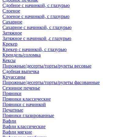
Сдобное с начинкой, с глазурью
Слоеное
Слоеное с начинкой, с глазурью
Сахарное
Сахарное с начинкой, с глазурью
Затяжное
Затяжное с начинкой ,с глазурью
Крекер
Крекер с начинкой, с глазурью
Крендель/соломка
Кексы
Пирожные/десерты/торты/рулеты весовые
Сдобная выпечка
Круассаны
Пирожные/десерты/торты/рулеты фасованные
Сезонное печенье
Пряники
Пряники классические
Пряники с начинкой
Печатные
Пряники глазированные
Вафли
Вафли классические
Вафли мягкие