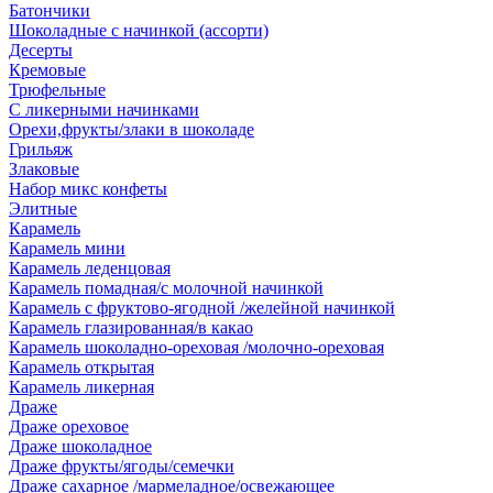
Батончики
Шоколадные с начинкой (ассорти)
Десерты
Кремовые
Трюфельные
С ликерными начинками
Орехи,фрукты/злаки в шоколаде
Грильяж
Злаковые
Набор микс конфеты
Элитные
Карамель
Карамель мини
Карамель леденцовая
Карамель помадная/с молочной начинкой
Карамель с фруктово-ягодной /желейной начинкой
Карамель глазированная/в какао
Карамель шоколадно-ореховая /молочно-ореховая
Карамель открытая
Карамель ликерная
Драже
Драже ореховое
Драже шоколадное
Драже фрукты/ягоды/семечки
Драже сахарное /мармеладное/освежающее