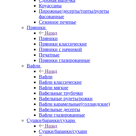
Сдобная выпечка
Круассаны
Пирожные/десерты/торты/рулеты
фасованные
Сезонное печенье
Пряники
Назад
Пряники
Пряники классические
Пряники с начинкой
Печатные
Пряники глазированные
Вафли
Назад
Вафли
Вафли классические
Вафли мягкие
Вафельные трубочки
Вафельные рулеты/рожки
Вафли карамельные(голландские)
Вафельные десерты
Вафли глазированные
Сушки/баранки/сухари
Назад
Сушки/баранки/сухари