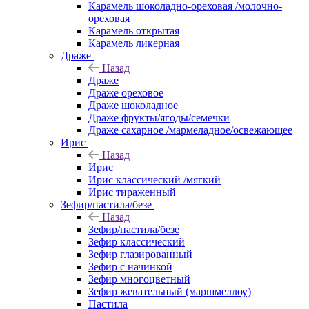
Карамель шоколадно-ореховая /молочно-
ореховая
Карамель открытая
Карамель ликерная
Драже
Назад
Драже
Драже ореховое
Драже шоколадное
Драже фрукты/ягоды/семечки
Драже сахарное /мармеладное/освежающее
Ирис
Назад
Ирис
Ирис классический /мягкий
Ирис тираженный
Зефир/пастила/безе
Назад
Зефир/пастила/безе
Зефир классический
Зефир глазированный
Зефир с начинкой
Зефир многоцветный
Зефир жевательный (маршмеллоу)
Пастила