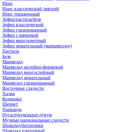
Ирис
Ирис классический /мягкий
Ирис тираженный
Зефир/пастила/безе
Зефир классический
Зефир глазированный
Зефир с начинкой
Зефир многоцветный
Зефир жевательный (маршмеллоу)
Пастила
Безе
Мармелад
Мармелад желейно-формовой
Мармелад многослойный
Мармелад жевательный
Мармелад глазированный
Восточные сладости
Халва
Козинаки
Щербет
Парварда
Нуга/лукум/рахат-лукум
Мучные национальные сладости
Шоколад/батончики
Шоколад плиточный