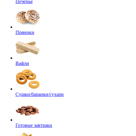
Печенье
Пряники
Вафли
Сушки/баранки/сухари
Готовые завтраки