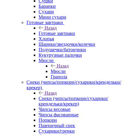
Сушки
Баранки
Сухари
Мини сухари
Готовые завтраки
Назад
Готовые завтраки
Хлопья
Шарики/звездочки/колечки
Подушечки/батончики
Кукурузные палочки
Мюсли
Назад
Мюсли
Гранола
Снеки (чипсы/попкорн/сухарики/крендельки/
крекер)
Назад
Снеки (чипсы/попкорн/сухарики/
крендельки/крекер)
Чипсы весовые
Чипсы фасованные
Попкорн
Пшеничный снек
Сухарики/гренки