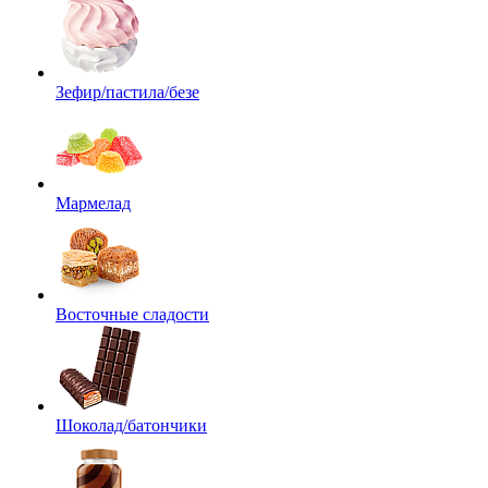
Зефир/пастила/безе
Мармелад
Восточные сладости
Шоколад/батончики