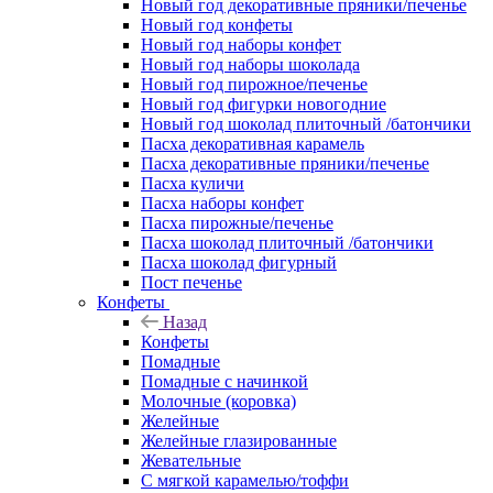
Новый год декоративные пряники/печенье
Новый год конфеты
Новый год наборы конфет
Новый год наборы шоколада
Новый год пирожное/печенье
Новый год фигурки новогодние
Новый год шоколад плиточный /батончики
Пасха декоративная карамель
Пасха декоративные пряники/печенье
Пасха куличи
Пасха наборы конфет
Пасха пирожные/печенье
Пасха шоколад плиточный /батончики
Пасха шоколад фигурный
Пост печенье
Конфеты
Назад
Конфеты
Помадные
Помадные с начинкой
Молочные (коровка)
Желейные
Желейные глазированные
Жевательные
С мягкой карамелью/тоффи