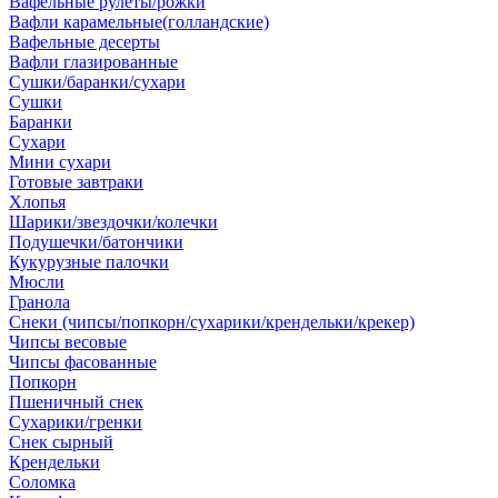
Вафельные рулеты/рожки
Вафли карамельные(голландские)
Вафельные десерты
Вафли глазированные
Сушки/баранки/сухари
Сушки
Баранки
Сухари
Мини сухари
Готовые завтраки
Хлопья
Шарики/звездочки/колечки
Подушечки/батончики
Кукурузные палочки
Мюсли
Гранола
Снеки (чипсы/попкорн/сухарики/крендельки/крекер)
Чипсы весовые
Чипсы фасованные
Попкорн
Пшеничный снек
Сухарики/гренки
Снек сырный
Крендельки
Соломка