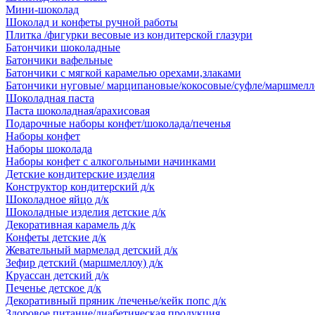
Мини-шоколад
Шоколад и конфеты ручной работы
Плитка /фигурки весовые из кондитерской глазури
Батончики шоколадные
Батончики вафельные
Батончики с мягкой карамелью орехами,злаками
Батончики нуговые/ марципановые/кокосовые/суфле/маршмелл
Шоколадная паста
Паста шоколадная/арахисовая
Подарочные наборы конфет/шоколада/печенья
Наборы конфет
Наборы шоколада
Наборы конфет с алкогольными начинками
Детские кондитерские изделия
Конструктор кондитерский д/к
Шоколадное яйцо д/к
Шоколадные изделия детские д/к
Декоративная карамель д/к
Конфеты детские д/к
Жевательный мармелад детский д/к
Зефир детский (маршмеллоу) д/к
Круассан детский д/к
Печенье детское д/к
Декоративный пряник /печенье/кейк попс д/к
Здоровое питание/диабетическая продукция