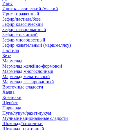
Ирис
Ирис классический /мягкий
Ирис тираженный
Зефир/пастила/безе
Зефир классический
Зефир глазированный
Зефир с начинкой
Зефир многоцветный
Зефир жевательный (маршмеллоу)
Пастила
Безе
Мармелад
Мармелад желейно-формовой
Мармелад многослойный
Мармелад жевательный
Мармелад глазированный
Восточные сладости
Халва
Козинаки
Щербет
Парварда
Нуга/лукум/рахат-лукум
Мучные национальные сладости
Шоколад/батончики
Шоколад плиточный