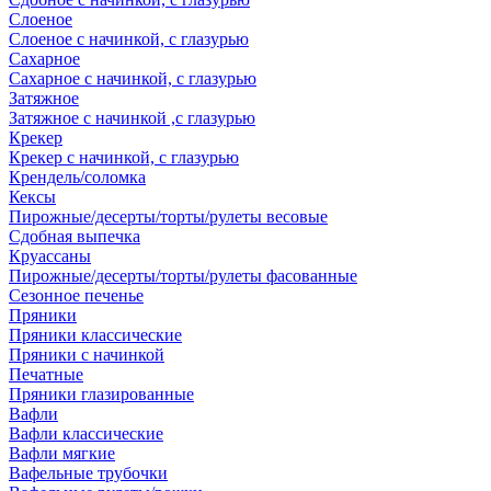
Слоеное
Слоеное с начинкой, с глазурью
Сахарное
Сахарное с начинкой, с глазурью
Затяжное
Затяжное с начинкой ,с глазурью
Крекер
Крекер с начинкой, с глазурью
Крендель/соломка
Кексы
Пирожные/десерты/торты/рулеты весовые
Сдобная выпечка
Круассаны
Пирожные/десерты/торты/рулеты фасованные
Сезонное печенье
Пряники
Пряники классические
Пряники с начинкой
Печатные
Пряники глазированные
Вафли
Вафли классические
Вафли мягкие
Вафельные трубочки