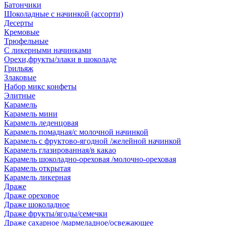
Батончики
Шоколадные с начинкой (ассорти)
Десерты
Кремовые
Трюфельные
С ликерными начинками
Орехи,фрукты/злаки в шоколаде
Грильяж
Злаковые
Набор микс конфеты
Элитные
Карамель
Карамель мини
Карамель леденцовая
Карамель помадная/с молочной начинкой
Карамель с фруктово-ягодной /желейной начинкой
Карамель глазированная/в какао
Карамель шоколадно-ореховая /молочно-ореховая
Карамель открытая
Карамель ликерная
Драже
Драже ореховое
Драже шоколадное
Драже фрукты/ягоды/семечки
Драже сахарное /мармеладное/освежающее