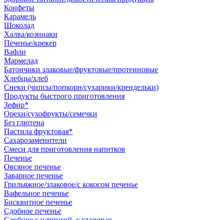
Конфеты
Карамель
Шоколад
Халва/козинаки
Печенье/крекер
Вафли
Мармелад
Батончики злаковые/фруктовые/протеиновые
Хлебцы/хлеб
Снеки (чипсы/попкорн/сухарики/крендельки)
Продукты быстрого приготовления
Зефир*
Орехи/сухофрукты/семечки
Без глютена
Пастила фруктовая*
Сахарозаменители
Смеси для приготовления напитков
Печенье
Овсяное печенье
Заварное печенье
Грильяжное/злаковое/с кокосом печенье
Вафельное печенье
Бисквитное печенье
Сдобное печенье
Сдобное с начинкой, с глазурью