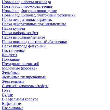
Новый год наборы шоколада
Новый год пирожное/печенье
Новый год фигурки новогодние
Новый год шоколад плиточный /батончики
Пасха декоративная карамель
Пасха декоративные пряники/печенье
Пасха куличи
Пасха наборы конфет
Пасха пирожные/печенье
Пасха шоколад плиточный /батончики
Пасха шоколад фигурный
Пост печенье
Конфеты
Помадные
Помадные с начинкой
Молочные (коровка)
Желейные
Желейные глазированные
Жевательные
С мягкой карамелью/тоффи
Нуга
Суфле
В вафельном корпусе
Вафельные
Пралиновые