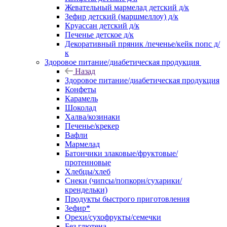
Жевательный мармелад детский д/к
Зефир детский (маршмеллоу) д/к
Круассан детский д/к
Печенье детское д/к
Декоративный пряник /печенье/кейк попс д/
к
Здоровое питание/диабетическая продукция
Назад
Здоровое питание/диабетическая продукция
Конфеты
Карамель
Шоколад
Халва/козинаки
Печенье/крекер
Вафли
Мармелад
Батончики злаковые/фруктовые/
протеиновые
Хлебцы/хлеб
Снеки (чипсы/попкорн/сухарики/
крендельки)
Продукты быстрого приготовления
Зефир*
Орехи/сухофрукты/семечки
Без глютена