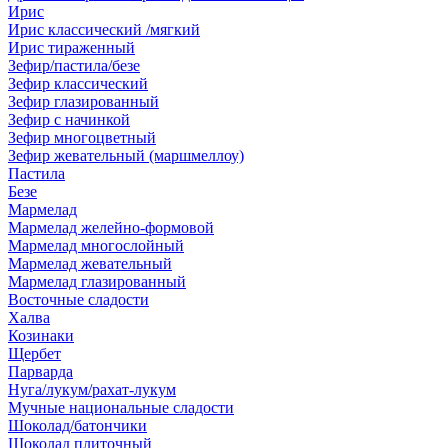
Ирис
Ирис классический /мягкий
Ирис тираженный
Зефир/пастила/безе
Зефир классический
Зефир глазированный
Зефир с начинкой
Зефир многоцветный
Зефир жевательный (маршмеллоу)
Пастила
Безе
Мармелад
Мармелад желейно-формовой
Мармелад многослойный
Мармелад жевательный
Мармелад глазированный
Восточные сладости
Халва
Козинаки
Щербет
Парварда
Нуга/лукум/рахат-лукум
Мучные национальные сладости
Шоколад/батончики
Шоколад плиточный