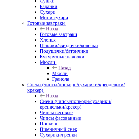
Сушки
Баранки
Сухари
Мини сухари
Готовые завтраки
Назад
Готовые завтраки
Хлопья
Шарики/звездочки/колечки
Подушечки/батончики
Кукурузные палочки
Мюсли
Назад
Мюсли
Гранола
Снеки (чипсы/попкорн/сухарики/крендельки/
крекер)
Назад
Снеки (чипсы/попкорн/сухарики/
крендельки/крекер)
Чипсы весовые
Чипсы фасованные
Попкорн
Пшеничный снек
Сухарики/гренки