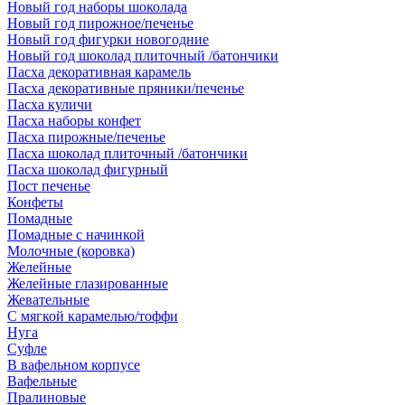
Новый год наборы шоколада
Новый год пирожное/печенье
Новый год фигурки новогодние
Новый год шоколад плиточный /батончики
Пасха декоративная карамель
Пасха декоративные пряники/печенье
Пасха куличи
Пасха наборы конфет
Пасха пирожные/печенье
Пасха шоколад плиточный /батончики
Пасха шоколад фигурный
Пост печенье
Конфеты
Помадные
Помадные с начинкой
Молочные (коровка)
Желейные
Желейные глазированные
Жевательные
С мягкой карамелью/тоффи
Нуга
Суфле
В вафельном корпусе
Вафельные
Пралиновые