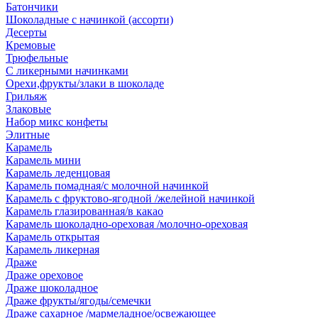
Батончики
Шоколадные с начинкой (ассорти)
Десерты
Кремовые
Трюфельные
С ликерными начинками
Орехи,фрукты/злаки в шоколаде
Грильяж
Злаковые
Набор микс конфеты
Элитные
Карамель
Карамель мини
Карамель леденцовая
Карамель помадная/с молочной начинкой
Карамель с фруктово-ягодной /желейной начинкой
Карамель глазированная/в какао
Карамель шоколадно-ореховая /молочно-ореховая
Карамель открытая
Карамель ликерная
Драже
Драже ореховое
Драже шоколадное
Драже фрукты/ягоды/семечки
Драже сахарное /мармеладное/освежающее