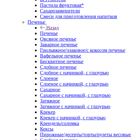
Пастила фруктовая*
Сахарозаменители
Смеси для приготовления напитков
Печенье
Назад
Печенье
Овсяное печенье
Заварное печенье
Грильяжное/злаковое/с кокосом печенье
Вафельное печенье
Бисквитное печенье
Сдобное печенье
Сдобное с начинкой, с глазурью
Слоеное
Слоеное с начинкой, с глазурью
Сахарное
Сахарное с начинкой, с глазурью
Затяжное
Затяжное с начинкой ,с глазурью
Крекер
Крекер с начинкой, с глазурью
Крендель/соломка
Кексы
Пирожные/десерты/торты/рулеты весовые