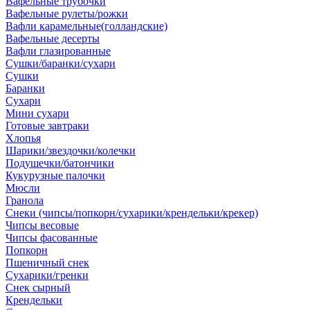
Вафельные трубочки
Вафельные рулеты/рожки
Вафли карамельные(голландские)
Вафельные десерты
Вафли глазированные
Сушки/баранки/сухари
Сушки
Баранки
Сухари
Мини сухари
Готовые завтраки
Хлопья
Шарики/звездочки/колечки
Подушечки/батончики
Кукурузные палочки
Мюсли
Гранола
Снеки (чипсы/попкорн/сухарики/крендельки/крекер)
Чипсы весовые
Чипсы фасованные
Попкорн
Пшеничный снек
Сухарики/гренки
Снек сырный
Крендельки