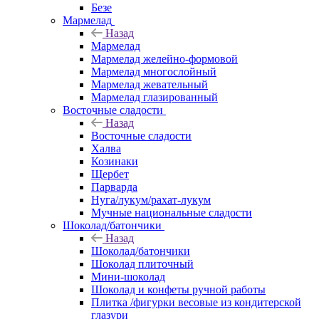
Безе
Мармелад
Назад
Мармелад
Мармелад желейно-формовой
Мармелад многослойный
Мармелад жевательный
Мармелад глазированный
Восточные сладости
Назад
Восточные сладости
Халва
Козинаки
Щербет
Парварда
Нуга/лукум/рахат-лукум
Мучные национальные сладости
Шоколад/батончики
Назад
Шоколад/батончики
Шоколад плиточный
Мини-шоколад
Шоколад и конфеты ручной работы
Плитка /фигурки весовые из кондитерской
глазури