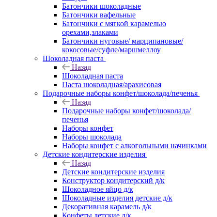
Батончики шоколадные
Батончики вафельные
Батончики с мягкой карамелью
орехами,злаками
Батончики нуговые/ марципановые/
кокосовые/суфле/маршмеллоу
Шоколадная паста
Назад
Шоколадная паста
Паста шоколадная/арахисовая
Подарочные наборы конфет/шоколада/печенья
Назад
Подарочные наборы конфет/шоколада/
печенья
Наборы конфет
Наборы шоколада
Наборы конфет с алкогольными начинками
Детские кондитерские изделия
Назад
Детские кондитерские изделия
Конструктор кондитерский д/к
Шоколадное яйцо д/к
Шоколадные изделия детские д/к
Декоративная карамель д/к
Конфеты детские д/к