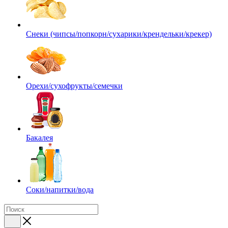
Снеки (чипсы/попкорн/сухарики/крендельки/крекер)
Орехи/сухофрукты/семечки
Бакалея
Соки/напитки/вода