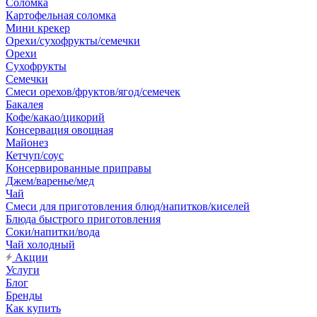
Соломка
Картофельная соломка
Мини крекер
Орехи/сухофрукты/семечки
Орехи
Сухофрукты
Семечки
Смеси орехов/фруктов/ягод/семечек
Бакалея
Кофе/какао/цикорий
Консервация овощная
Майонез
Кетчуп/соус
Консервированные приправы
Джем/варенье/мед
Чай
Смеси для приготовления блюд/напитков/киселей
Блюда быстрого приготовления
Соки/напитки/вода
Чай холодный
Акции
Услуги
Блог
Бренды
Как купить