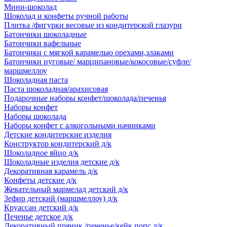
Мини-шоколад
Шоколад и конфеты ручной работы
Плитка /фигурки весовые из кондитерской глазури
Батончики шоколадные
Батончики вафельные
Батончики с мягкой карамелью орехами,злаками
Батончики нуговые/ марципановые/кокосовые/суфле/
маршмеллоу
Шоколадная паста
Паста шоколадная/арахисовая
Подарочные наборы конфет/шоколада/печенья
Наборы конфет
Наборы шоколада
Наборы конфет с алкогольными начинками
Детские кондитерские изделия
Конструктор кондитерский д/к
Шоколадное яйцо д/к
Шоколадные изделия детские д/к
Декоративная карамель д/к
Конфеты детские д/к
Жевательный мармелад детский д/к
Зефир детский (маршмеллоу) д/к
Круассан детский д/к
Печенье детское д/к
Декоративный пряник /печенье/кейк попс д/к