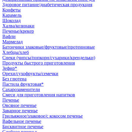
Здоровое питание/диабетическая продукция
Конфеты
Карамель
Шоколад
Халва/козинаки
Печенье/крекер
Вафли
Мармелад
Батончики злаковые/фруктовые/протеиновые
Хлебцы/хлеб
Снеки (чипсы/попкорн/сухарики/крендельки)
Продукты быстрого приготовления
Зефир*
Орехи/сухофрукты/семечки
Без глютена
Пастила фруктовая*
Сахарозаменители
Смеси для приготовления напитков
Печенье
Овсяное печенье
Заварное печенье
Грильяжное/злаковое/с кокосом печенье
Вафельное печенье
Бисквитное печенье
Сдобное печенье