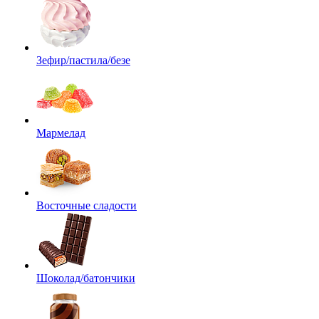
Зефир/пастила/безе
Мармелад
Восточные сладости
Шоколад/батончики