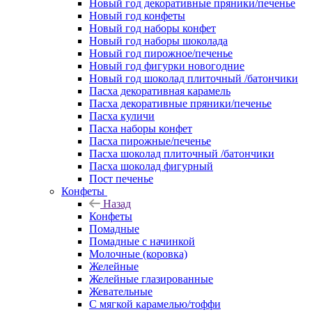
Новый год декоративные пряники/печенье
Новый год конфеты
Новый год наборы конфет
Новый год наборы шоколада
Новый год пирожное/печенье
Новый год фигурки новогодние
Новый год шоколад плиточный /батончики
Пасха декоративная карамель
Пасха декоративные пряники/печенье
Пасха куличи
Пасха наборы конфет
Пасха пирожные/печенье
Пасха шоколад плиточный /батончики
Пасха шоколад фигурный
Пост печенье
Конфеты
Назад
Конфеты
Помадные
Помадные с начинкой
Молочные (коровка)
Желейные
Желейные глазированные
Жевательные
С мягкой карамелью/тоффи