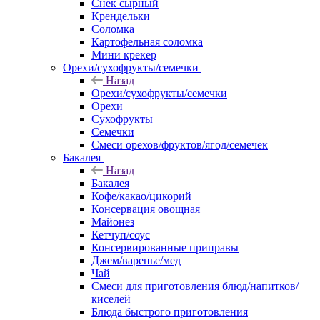
Снек сырный
Крендельки
Соломка
Картофельная соломка
Мини крекер
Орехи/сухофрукты/семечки
Назад
Орехи/сухофрукты/семечки
Орехи
Сухофрукты
Семечки
Смеси орехов/фруктов/ягод/семечек
Бакалея
Назад
Бакалея
Кофе/какао/цикорий
Консервация овощная
Майонез
Кетчуп/соус
Консервированные приправы
Джем/варенье/мед
Чай
Смеси для приготовления блюд/напитков/
киселей
Блюда быстрого приготовления