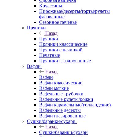
Сдобная выпечка
Круассаны
Пирожные/десерты/торты/рулеты
фасованные
Сезонное печенье
Пряники
Назад
Пряники
Пряники классические
Пряники с начинкой
Печатные
Пряники глазированные
Вафли
Назад
Вафли
Вафли классические
Вафли мягкие
Вафельные трубочки
Вафельные рулеты/рожки
Вафли карамельные(голландские)
Вафельные десерты
Вафли глазированные
Сушки/баранки/сухари
Назад
Сушки/баранки/сухари