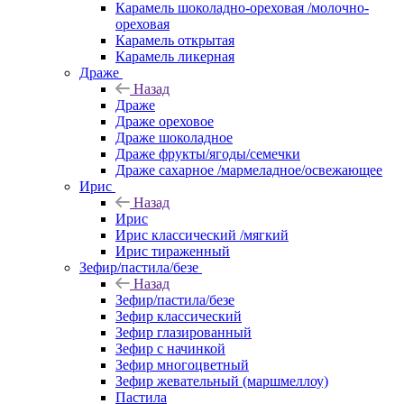
Карамель шоколадно-ореховая /молочно-
ореховая
Карамель открытая
Карамель ликерная
Драже
Назад
Драже
Драже ореховое
Драже шоколадное
Драже фрукты/ягоды/семечки
Драже сахарное /мармеладное/освежающее
Ирис
Назад
Ирис
Ирис классический /мягкий
Ирис тираженный
Зефир/пастила/безе
Назад
Зефир/пастила/безе
Зефир классический
Зефир глазированный
Зефир с начинкой
Зефир многоцветный
Зефир жевательный (маршмеллоу)
Пастила