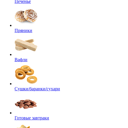
Печенье
Пряники
Вафли
Сушки/баранки/сухари
Готовые завтраки