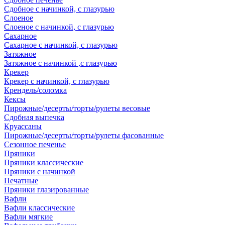
Сдобное с начинкой, с глазурью
Слоеное
Слоеное с начинкой, с глазурью
Сахарное
Сахарное с начинкой, с глазурью
Затяжное
Затяжное с начинкой ,с глазурью
Крекер
Крекер с начинкой, с глазурью
Крендель/соломка
Кексы
Пирожные/десерты/торты/рулеты весовые
Сдобная выпечка
Круассаны
Пирожные/десерты/торты/рулеты фасованные
Сезонное печенье
Пряники
Пряники классические
Пряники с начинкой
Печатные
Пряники глазированные
Вафли
Вафли классические
Вафли мягкие