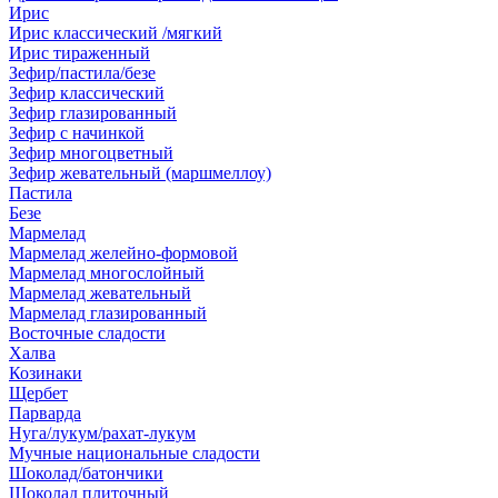
Ирис
Ирис классический /мягкий
Ирис тираженный
Зефир/пастила/безе
Зефир классический
Зефир глазированный
Зефир с начинкой
Зефир многоцветный
Зефир жевательный (маршмеллоу)
Пастила
Безе
Мармелад
Мармелад желейно-формовой
Мармелад многослойный
Мармелад жевательный
Мармелад глазированный
Восточные сладости
Халва
Козинаки
Щербет
Парварда
Нуга/лукум/рахат-лукум
Мучные национальные сладости
Шоколад/батончики
Шоколад плиточный