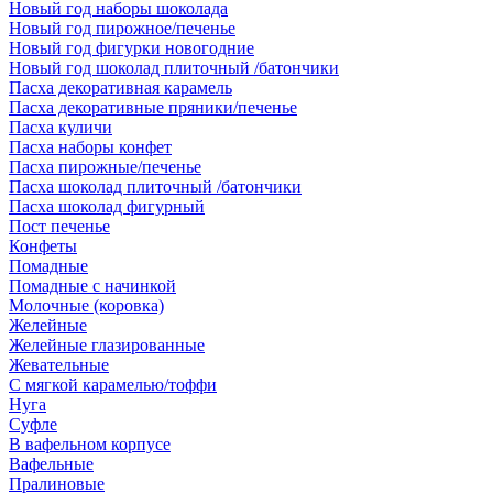
Новый год наборы шоколада
Новый год пирожное/печенье
Новый год фигурки новогодние
Новый год шоколад плиточный /батончики
Пасха декоративная карамель
Пасха декоративные пряники/печенье
Пасха куличи
Пасха наборы конфет
Пасха пирожные/печенье
Пасха шоколад плиточный /батончики
Пасха шоколад фигурный
Пост печенье
Конфеты
Помадные
Помадные с начинкой
Молочные (коровка)
Желейные
Желейные глазированные
Жевательные
С мягкой карамелью/тоффи
Нуга
Суфле
В вафельном корпусе
Вафельные
Пралиновые