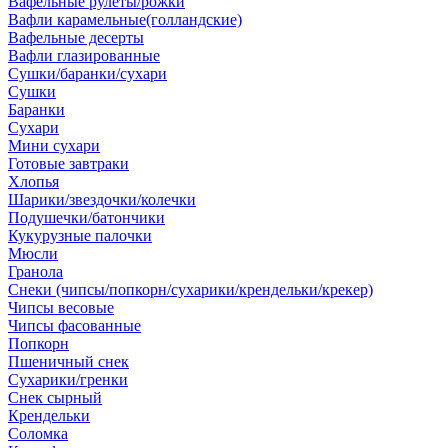
Вафельные рулеты/рожки
Вафли карамельные(голландские)
Вафельные десерты
Вафли глазированные
Сушки/баранки/сухари
Сушки
Баранки
Сухари
Мини сухари
Готовые завтраки
Хлопья
Шарики/звездочки/колечки
Подушечки/батончики
Кукурузные палочки
Мюсли
Гранола
Снеки (чипсы/попкорн/сухарики/крендельки/крекер)
Чипсы весовые
Чипсы фасованные
Попкорн
Пшеничный снек
Сухарики/гренки
Снек сырный
Крендельки
Соломка