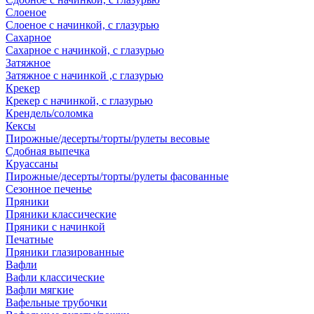
Слоеное
Слоеное с начинкой, с глазурью
Сахарное
Сахарное с начинкой, с глазурью
Затяжное
Затяжное с начинкой ,с глазурью
Крекер
Крекер с начинкой, с глазурью
Крендель/соломка
Кексы
Пирожные/десерты/торты/рулеты весовые
Сдобная выпечка
Круассаны
Пирожные/десерты/торты/рулеты фасованные
Сезонное печенье
Пряники
Пряники классические
Пряники с начинкой
Печатные
Пряники глазированные
Вафли
Вафли классические
Вафли мягкие
Вафельные трубочки