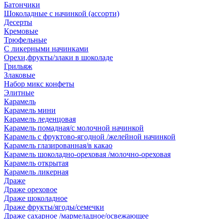
Батончики
Шоколадные с начинкой (ассорти)
Десерты
Кремовые
Трюфельные
С ликерными начинками
Орехи,фрукты/злаки в шоколаде
Грильяж
Злаковые
Набор микс конфеты
Элитные
Карамель
Карамель мини
Карамель леденцовая
Карамель помадная/с молочной начинкой
Карамель с фруктово-ягодной /желейной начинкой
Карамель глазированная/в какао
Карамель шоколадно-ореховая /молочно-ореховая
Карамель открытая
Карамель ликерная
Драже
Драже ореховое
Драже шоколадное
Драже фрукты/ягоды/семечки
Драже сахарное /мармеладное/освежающее