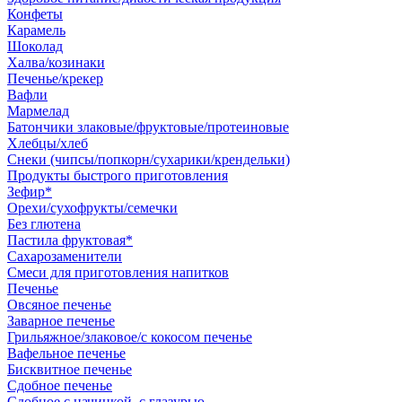
Конфеты
Карамель
Шоколад
Халва/козинаки
Печенье/крекер
Вафли
Мармелад
Батончики злаковые/фруктовые/протеиновые
Хлебцы/хлеб
Снеки (чипсы/попкорн/сухарики/крендельки)
Продукты быстрого приготовления
Зефир*
Орехи/сухофрукты/семечки
Без глютена
Пастила фруктовая*
Сахарозаменители
Смеси для приготовления напитков
Печенье
Овсяное печенье
Заварное печенье
Грильяжное/злаковое/с кокосом печенье
Вафельное печенье
Бисквитное печенье
Сдобное печенье
Сдобное с начинкой, с глазурью