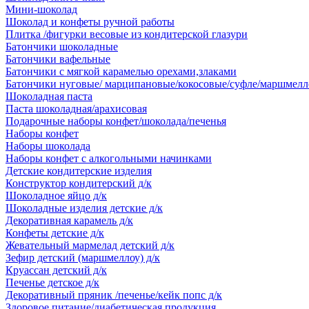
Мини-шоколад
Шоколад и конфеты ручной работы
Плитка /фигурки весовые из кондитерской глазури
Батончики шоколадные
Батончики вафельные
Батончики с мягкой карамелью орехами,злаками
Батончики нуговые/ марципановые/кокосовые/суфле/маршмелл
Шоколадная паста
Паста шоколадная/арахисовая
Подарочные наборы конфет/шоколада/печенья
Наборы конфет
Наборы шоколада
Наборы конфет с алкогольными начинками
Детские кондитерские изделия
Конструктор кондитерский д/к
Шоколадное яйцо д/к
Шоколадные изделия детские д/к
Декоративная карамель д/к
Конфеты детские д/к
Жевательный мармелад детский д/к
Зефир детский (маршмеллоу) д/к
Круассан детский д/к
Печенье детское д/к
Декоративный пряник /печенье/кейк попс д/к
Здоровое питание/диабетическая продукция