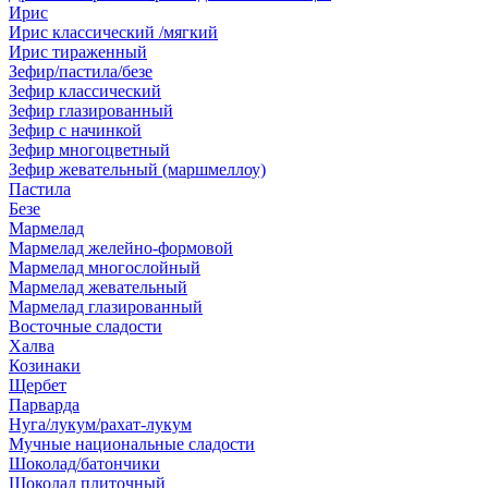
Ирис
Ирис классический /мягкий
Ирис тираженный
Зефир/пастила/безе
Зефир классический
Зефир глазированный
Зефир с начинкой
Зефир многоцветный
Зефир жевательный (маршмеллоу)
Пастила
Безе
Мармелад
Мармелад желейно-формовой
Мармелад многослойный
Мармелад жевательный
Мармелад глазированный
Восточные сладости
Халва
Козинаки
Щербет
Парварда
Нуга/лукум/рахат-лукум
Мучные национальные сладости
Шоколад/батончики
Шоколад плиточный