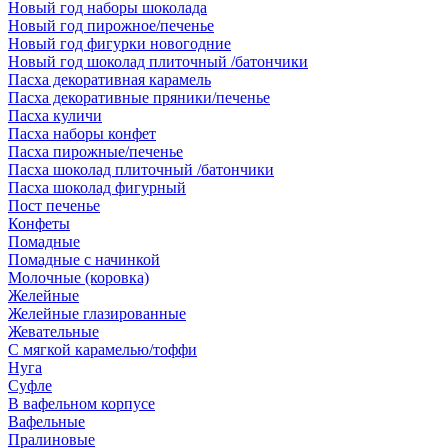
Новый год наборы шоколада
Новый год пирожное/печенье
Новый год фигурки новогодние
Новый год шоколад плиточный /батончики
Пасха декоративная карамель
Пасха декоративные пряники/печенье
Пасха куличи
Пасха наборы конфет
Пасха пирожные/печенье
Пасха шоколад плиточный /батончики
Пасха шоколад фигурный
Пост печенье
Конфеты
Помадные
Помадные с начинкой
Молочные (коровка)
Желейные
Желейные глазированные
Жевательные
С мягкой карамелью/тоффи
Нуга
Суфле
В вафельном корпусе
Вафельные
Пралиновые