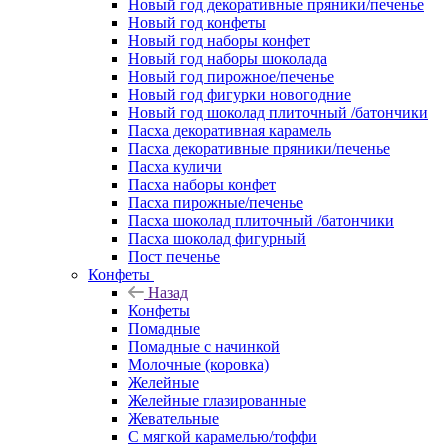
Новый год декоративные пряники/печенье
Новый год конфеты
Новый год наборы конфет
Новый год наборы шоколада
Новый год пирожное/печенье
Новый год фигурки новогодние
Новый год шоколад плиточный /батончики
Пасха декоративная карамель
Пасха декоративные пряники/печенье
Пасха куличи
Пасха наборы конфет
Пасха пирожные/печенье
Пасха шоколад плиточный /батончики
Пасха шоколад фигурный
Пост печенье
Конфеты
Назад
Конфеты
Помадные
Помадные с начинкой
Молочные (коровка)
Желейные
Желейные глазированные
Жевательные
С мягкой карамелью/тоффи