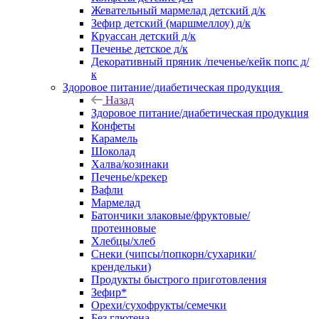
Жевательный мармелад детский д/к
Зефир детский (маршмеллоу) д/к
Круассан детский д/к
Печенье детское д/к
Декоративный пряник /печенье/кейк попс д/
к
Здоровое питание/диабетическая продукция
Назад
Здоровое питание/диабетическая продукция
Конфеты
Карамель
Шоколад
Халва/козинаки
Печенье/крекер
Вафли
Мармелад
Батончики злаковые/фруктовые/
протеиновые
Хлебцы/хлеб
Снеки (чипсы/попкорн/сухарики/
крендельки)
Продукты быстрого приготовления
Зефир*
Орехи/сухофрукты/семечки
Без глютена