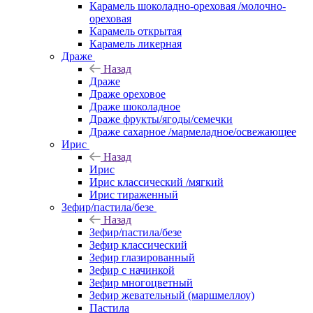
Карамель шоколадно-ореховая /молочно-
ореховая
Карамель открытая
Карамель ликерная
Драже
Назад
Драже
Драже ореховое
Драже шоколадное
Драже фрукты/ягоды/семечки
Драже сахарное /мармеладное/освежающее
Ирис
Назад
Ирис
Ирис классический /мягкий
Ирис тираженный
Зефир/пастила/безе
Назад
Зефир/пастила/безе
Зефир классический
Зефир глазированный
Зефир с начинкой
Зефир многоцветный
Зефир жевательный (маршмеллоу)
Пастила