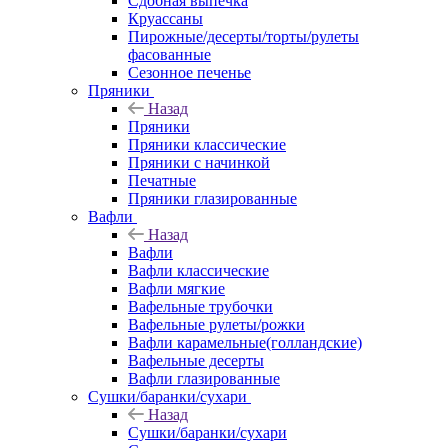
Сдобная выпечка
Круассаны
Пирожные/десерты/торты/рулеты
фасованные
Сезонное печенье
Пряники
Назад
Пряники
Пряники классические
Пряники с начинкой
Печатные
Пряники глазированные
Вафли
Назад
Вафли
Вафли классические
Вафли мягкие
Вафельные трубочки
Вафельные рулеты/рожки
Вафли карамельные(голландские)
Вафельные десерты
Вафли глазированные
Сушки/баранки/сухари
Назад
Сушки/баранки/сухари