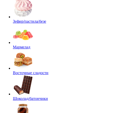
Зефир/пастила/безе
Мармелад
Восточные сладости
Шоколад/батончики