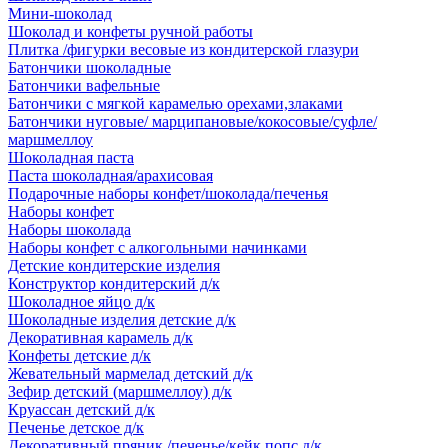
Мини-шоколад
Шоколад и конфеты ручной работы
Плитка /фигурки весовые из кондитерской глазури
Батончики шоколадные
Батончики вафельные
Батончики с мягкой карамелью орехами,злаками
Батончики нуговые/ марципановые/кокосовые/суфле/
маршмеллоу
Шоколадная паста
Паста шоколадная/арахисовая
Подарочные наборы конфет/шоколада/печенья
Наборы конфет
Наборы шоколада
Наборы конфет с алкогольными начинками
Детские кондитерские изделия
Конструктор кондитерский д/к
Шоколадное яйцо д/к
Шоколадные изделия детские д/к
Декоративная карамель д/к
Конфеты детские д/к
Жевательный мармелад детский д/к
Зефир детский (маршмеллоу) д/к
Круассан детский д/к
Печенье детское д/к
Декоративный пряник /печенье/кейк попс д/к