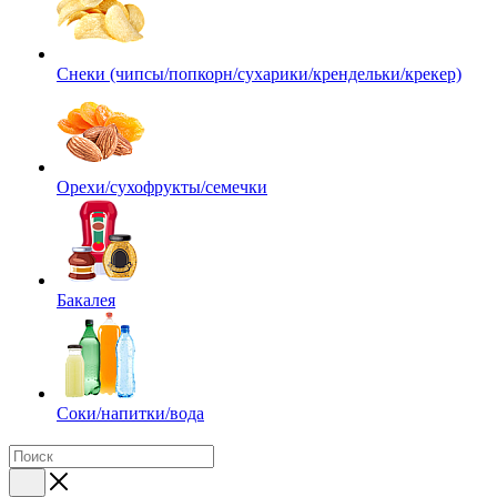
Снеки (чипсы/попкорн/сухарики/крендельки/крекер)
Орехи/сухофрукты/семечки
Бакалея
Соки/напитки/вода