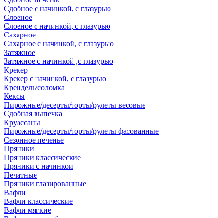
Сдобное с начинкой, с глазурью
Слоеное
Слоеное с начинкой, с глазурью
Сахарное
Сахарное с начинкой, с глазурью
Затяжное
Затяжное с начинкой ,с глазурью
Крекер
Крекер с начинкой, с глазурью
Крендель/соломка
Кексы
Пирожные/десерты/торты/рулеты весовые
Сдобная выпечка
Круассаны
Пирожные/десерты/торты/рулеты фасованные
Сезонное печенье
Пряники
Пряники классические
Пряники с начинкой
Печатные
Пряники глазированные
Вафли
Вафли классические
Вафли мягкие