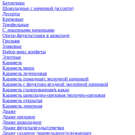
Батончики
Шоколадные с начинкой (ассорти)
Десерты
Кремовые
Трюфельные
С ликерными начинками
Орехи,фрукты/злаки в шоколаде
Грильяж
Злаковые
Набор микс конфеты
Элитные
Карамель
Карамель мини
Карамель леденцовая
Карамель помадная/с молочной начинкой
Карамель с фруктово-ягодной /желейной начинкой
Карамель глазированная/в какао
Карамель шоколадно-ореховая /молочно-ореховая
Карамель открытая
Карамель ликерная
Драже
Драже ореховое
Драже шоколадное
Драже фрукты/ягоды/семечки
Драже сахарное /мармеладное/освежающее