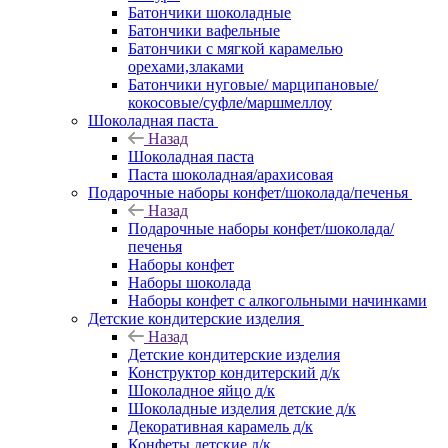
Батончики шоколадные
Батончики вафельные
Батончики с мягкой карамелью
орехами,злаками
Батончики нуговые/ марципановые/
кокосовые/суфле/маршмеллоу
Шоколадная паста
Назад
Шоколадная паста
Паста шоколадная/арахисовая
Подарочные наборы конфет/шоколада/печенья
Назад
Подарочные наборы конфет/шоколада/
печенья
Наборы конфет
Наборы шоколада
Наборы конфет с алкогольными начинками
Детские кондитерские изделия
Назад
Детские кондитерские изделия
Конструктор кондитерский д/к
Шоколадное яйцо д/к
Шоколадные изделия детские д/к
Декоративная карамель д/к
Конфеты детские д/к