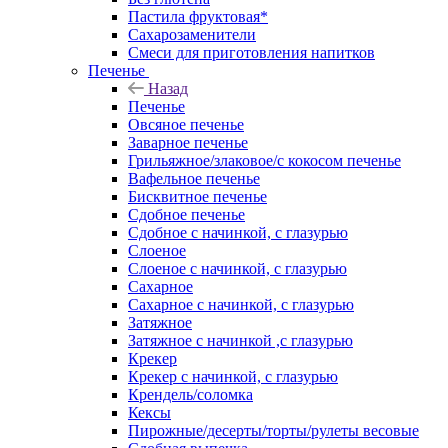
Пастила фруктовая*
Сахарозаменители
Смеси для приготовления напитков
Печенье
Назад
Печенье
Овсяное печенье
Заварное печенье
Грильяжное/злаковое/с кокосом печенье
Вафельное печенье
Бисквитное печенье
Сдобное печенье
Сдобное с начинкой, с глазурью
Слоеное
Слоеное с начинкой, с глазурью
Сахарное
Сахарное с начинкой, с глазурью
Затяжное
Затяжное с начинкой ,с глазурью
Крекер
Крекер с начинкой, с глазурью
Крендель/соломка
Кексы
Пирожные/десерты/торты/рулеты весовые