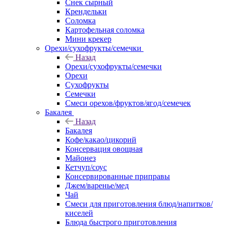
Снек сырный
Крендельки
Соломка
Картофельная соломка
Мини крекер
Орехи/сухофрукты/семечки
Назад
Орехи/сухофрукты/семечки
Орехи
Сухофрукты
Семечки
Смеси орехов/фруктов/ягод/семечек
Бакалея
Назад
Бакалея
Кофе/какао/цикорий
Консервация овощная
Майонез
Кетчуп/соус
Консервированные приправы
Джем/варенье/мед
Чай
Смеси для приготовления блюд/напитков/
киселей
Блюда быстрого приготовления