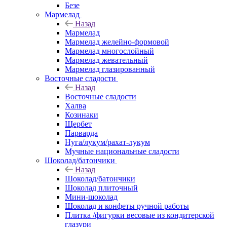
Безе
Мармелад
Назад
Мармелад
Мармелад желейно-формовой
Мармелад многослойный
Мармелад жевательный
Мармелад глазированный
Восточные сладости
Назад
Восточные сладости
Халва
Козинаки
Щербет
Парварда
Нуга/лукум/рахат-лукум
Мучные национальные сладости
Шоколад/батончики
Назад
Шоколад/батончики
Шоколад плиточный
Мини-шоколад
Шоколад и конфеты ручной работы
Плитка /фигурки весовые из кондитерской
глазури