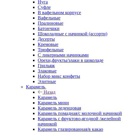
Нуга
Суфле
В вафельном корпусе
Вафельные
Пралиновые
Батончики
Шоколадные с начинкой (ассорти)
Десерты
Кремовые
Трюфельные
С ликерными начинками
Орехи,фрукты/злаки в шоколаде
Грильяж
Злаковые
Набор микс конфеты
Элитные
Карамель
Назад
Карамель
Карамель мини
Карамель леденцовая
Карамель помадная/с молочной начинкой
Карамель с фруктово-ягодной /желейной
начинкой
Карамель глазированная/в какао