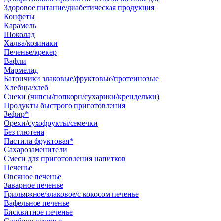
Здоровое питание/диабетическая продукция
Конфеты
Карамель
Шоколад
Халва/козинаки
Печенье/крекер
Вафли
Мармелад
Батончики злаковые/фруктовые/протеиновые
Хлебцы/хлеб
Снеки (чипсы/попкорн/сухарики/крендельки)
Продукты быстрого приготовления
Зефир*
Орехи/сухофрукты/семечки
Без глютена
Пастила фруктовая*
Сахарозаменители
Смеси для приготовления напитков
Печенье
Овсяное печенье
Заварное печенье
Грильяжное/злаковое/с кокосом печенье
Вафельное печенье
Бисквитное печенье
Сдобное печенье