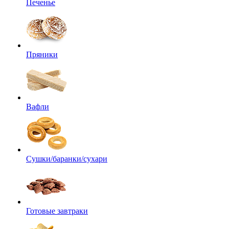
Печенье
Пряники
Вафли
Сушки/баранки/сухари
Готовые завтраки