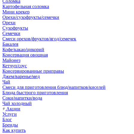
Соломка
Картофельная соломка
Мини крекер
Орехи/сухофрукты/семечки
Орехи
Сухофрукты
Семечки
Смеси орехов/фруктов/ягод/семечек
Бакалея
Кофе/какао/цикорий
Консервация овощная
Майонез
Кетчуп/соус
Консервированные приправы
Джем/варенье/мед
Чай
Смеси для приготовления блюд/напитков/киселей
Блюда быстрого приготовления
Соки/напитки/вода
Чай холодный
Акции
Услуги
Блог
Бренды
Как купить