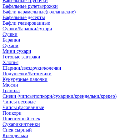
Вафельные трубочки
Вафельные рулеты/рожки
Вафли карамельные(голландские)
Вафельные десерты
Вафли глазированные
Сушки/баранки/сухари
Сушки
Баранки
Сухари
Мини сухари
Готовые завтраки
Хлопья
Шарики/звездочки/колечки
Подушечки/батончики
Кукурузные палочки
Мюсли
Гранола
Снеки (чипсы/попкорн/сухарики/крендельки/крекер)
Чипсы весовые
Чипсы фасованные
Попкорн
Пшеничный снек
Сухарики/гренки
Снек сырный
Крендельки