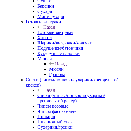
Сушки
Баранки
Сухари
Мини сухари
Готовые завтраки
Назад
Готовые завтраки
Хлопья
Шарики/звездочки/колечки
Подушечки/батончики
Кукурузные палочки
Мюсли
Назад
Мюсли
Гранола
Снеки (чипсы/попкорн/сухарики/крендельки/
крекер)
Назад
Снеки (чипсы/попкорн/сухарики/
крендельки/крекер)
Чипсы весовые
Чипсы фасованные
Попкорн
Пшеничный снек
Сухарики/гренки