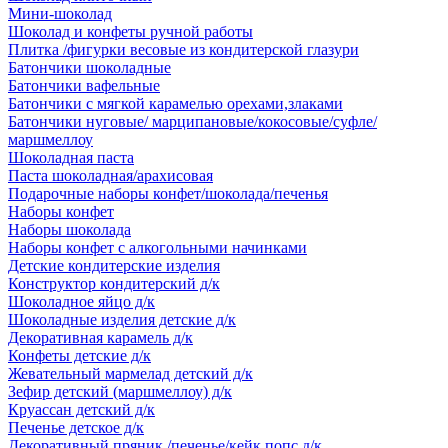
Мини-шоколад
Шоколад и конфеты ручной работы
Плитка /фигурки весовые из кондитерской глазури
Батончики шоколадные
Батончики вафельные
Батончики с мягкой карамелью орехами,злаками
Батончики нуговые/ марципановые/кокосовые/суфле/
маршмеллоу
Шоколадная паста
Паста шоколадная/арахисовая
Подарочные наборы конфет/шоколада/печенья
Наборы конфет
Наборы шоколада
Наборы конфет с алкогольными начинками
Детские кондитерские изделия
Конструктор кондитерский д/к
Шоколадное яйцо д/к
Шоколадные изделия детские д/к
Декоративная карамель д/к
Конфеты детские д/к
Жевательный мармелад детский д/к
Зефир детский (маршмеллоу) д/к
Круассан детский д/к
Печенье детское д/к
Декоративный пряник /печенье/кейк попс д/к