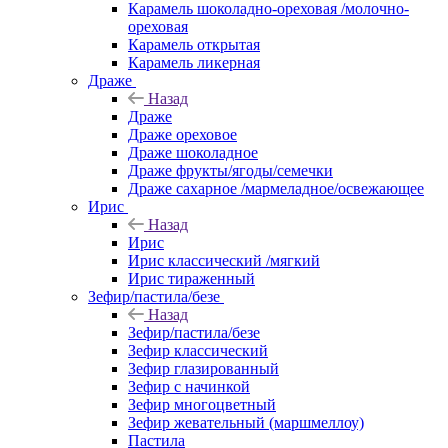
Карамель шоколадно-ореховая /молочно-
ореховая
Карамель открытая
Карамель ликерная
Драже
Назад
Драже
Драже ореховое
Драже шоколадное
Драже фрукты/ягоды/семечки
Драже сахарное /мармеладное/освежающее
Ирис
Назад
Ирис
Ирис классический /мягкий
Ирис тираженный
Зефир/пастила/безе
Назад
Зефир/пастила/безе
Зефир классический
Зефир глазированный
Зефир с начинкой
Зефир многоцветный
Зефир жевательный (маршмеллоу)
Пастила