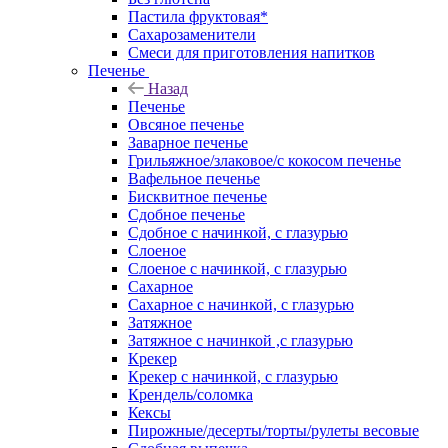
Пастила фруктовая*
Сахарозаменители
Смеси для приготовления напитков
Печенье
Назад
Печенье
Овсяное печенье
Заварное печенье
Грильяжное/злаковое/с кокосом печенье
Вафельное печенье
Бисквитное печенье
Сдобное печенье
Сдобное с начинкой, с глазурью
Слоеное
Слоеное с начинкой, с глазурью
Сахарное
Сахарное с начинкой, с глазурью
Затяжное
Затяжное с начинкой ,с глазурью
Крекер
Крекер с начинкой, с глазурью
Крендель/соломка
Кексы
Пирожные/десерты/торты/рулеты весовые