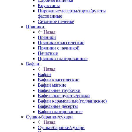
Сдобная выпечка
Круассаны
Пирожные/десерты/торты/рулеты
фасованные
Сезонное печенье
Пряники
Назад
Пряники
Пряники классические
Пряники с начинкой
Печатные
Пряники глазированные
Вафли
Назад
Вафли
Вафли классические
Вафли мягкие
Вафельные трубочки
Вафельные рулеты/рожки
Вафли карамельные(голландские)
Вафельные десерты
Вафли глазированные
Сушки/баранки/сухари
Назад
Сушки/баранки/сухари