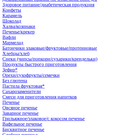
Здоровое питание/диабетическая продукция
Конфеты
Карамель
Шоколад
Халва/козинаки
Печенье/крекер
Вафли
Мармелад
Батончики злаковые/фруктовые/протеиновые
Хлебцы/хлеб
Снеки (чипсы/попкорн/сухарики/крендельки)
Продукты быстрого приготовления
Зефир*
Орехи/сухофрукты/семечки
Без глютена
Пастила фруктовая*
Сахарозаменители
Смеси для приготовления напитков
Печенье
Овсяное печенье
Заварное печенье
Грильяжное/злаковое/с кокосом печенье
Вафельное печенье
Бисквитное печенье
Сдобное печенье