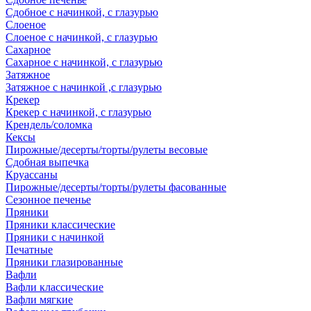
Сдобное с начинкой, с глазурью
Слоеное
Слоеное с начинкой, с глазурью
Сахарное
Сахарное с начинкой, с глазурью
Затяжное
Затяжное с начинкой ,с глазурью
Крекер
Крекер с начинкой, с глазурью
Крендель/соломка
Кексы
Пирожные/десерты/торты/рулеты весовые
Сдобная выпечка
Круассаны
Пирожные/десерты/торты/рулеты фасованные
Сезонное печенье
Пряники
Пряники классические
Пряники с начинкой
Печатные
Пряники глазированные
Вафли
Вафли классические
Вафли мягкие