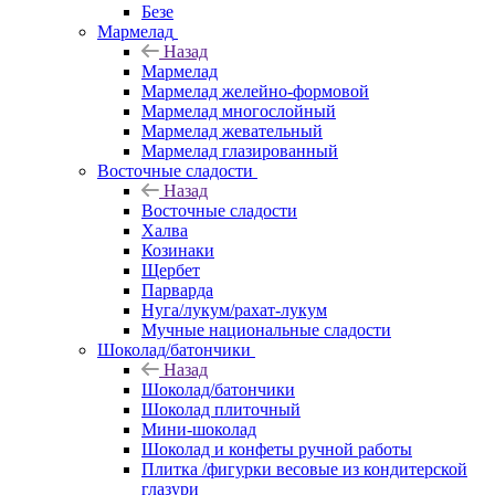
Безе
Мармелад
Назад
Мармелад
Мармелад желейно-формовой
Мармелад многослойный
Мармелад жевательный
Мармелад глазированный
Восточные сладости
Назад
Восточные сладости
Халва
Козинаки
Щербет
Парварда
Нуга/лукум/рахат-лукум
Мучные национальные сладости
Шоколад/батончики
Назад
Шоколад/батончики
Шоколад плиточный
Мини-шоколад
Шоколад и конфеты ручной работы
Плитка /фигурки весовые из кондитерской
глазури