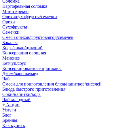
Соломка
Картофельная соломка
Мини крекер
Орехи/сухофрукты/семечки
Орехи
Сухофрукты
Семечки
Смеси орехов/фруктов/ягод/семечек
Бакалея
Кофе/какао/цикорий
Консервация овощная
Майонез
Кетчуп/соус
Консервированные приправы
Джем/варенье/мед
Чай
Смеси для приготовления блюд/напитков/киселей
Блюда быстрого приготовления
Соки/напитки/вода
Чай холодный
Акции
Услуги
Блог
Бренды
Как купить