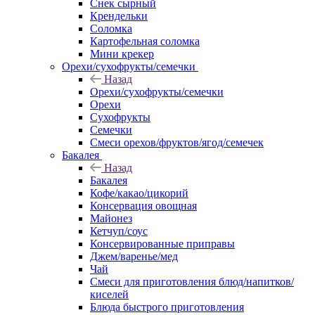
Снек сырный
Крендельки
Соломка
Картофельная соломка
Мини крекер
Орехи/сухофрукты/семечки
Назад
Орехи/сухофрукты/семечки
Орехи
Сухофрукты
Семечки
Смеси орехов/фруктов/ягод/семечек
Бакалея
Назад
Бакалея
Кофе/какао/цикорий
Консервация овощная
Майонез
Кетчуп/соус
Консервированные приправы
Джем/варенье/мед
Чай
Смеси для приготовления блюд/напитков/
киселей
Блюда быстрого приготовления