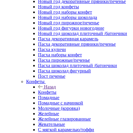
Новый год декоративные пряники/печенье
Новый год конфеты
Новый год наборы конфет
Новый год наборы шоколада
Новый год пирожное/печенье
Новый год фигурки новогодние
Новый год шоколад плиточный /батончики
Пасха декоративная карамель
Пасха декоративные пряники/печенье
Пасха куличи
Пасха наборы конфет
Пасха пирожные/печенье
Пасха шоколад плиточный /батончики
Пасха шоколад фигурный
Пост печенье
Конфеты
Назад
Конфеты
Помадные
Помадные с начинкой
Молочные (коровка)
Желейные
Желейные глазированные
Жевательные
С мягкой карамелью/тоффи