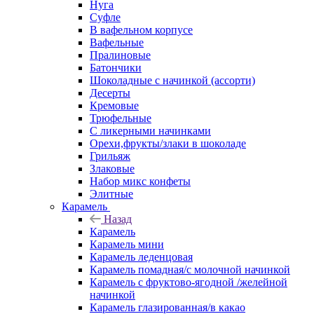
Нуга
Суфле
В вафельном корпусе
Вафельные
Пралиновые
Батончики
Шоколадные с начинкой (ассорти)
Десерты
Кремовые
Трюфельные
С ликерными начинками
Орехи,фрукты/злаки в шоколаде
Грильяж
Злаковые
Набор микс конфеты
Элитные
Карамель
Назад
Карамель
Карамель мини
Карамель леденцовая
Карамель помадная/с молочной начинкой
Карамель с фруктово-ягодной /желейной
начинкой
Карамель глазированная/в какао