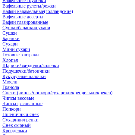
Вафельные трубочки
Вафельные рулеты/рожки
Вафли карамельные(голландские)
Вафельные десерты
Вафли глазированные
Сушки/баранки/сухари
Сушки
Баранки
Сухари
Мини сухари
Готовые завтраки
Хлопья
Шарики/звездочки/колечки
Подушечки/батончики
Кукурузные палочки
Мюсли
Гранола
Снеки (чипсы/попкорн/сухарики/крендельки/крекер)
Чипсы весовые
Чипсы фасованные
Попкорн
Пшеничный снек
Сухарики/гренки
Снек сырный
Крендельки