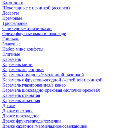
Батончики
Шоколадные с начинкой (ассорти)
Десерты
Кремовые
Трюфельные
С ликерными начинками
Орехи,фрукты/злаки в шоколаде
Грильяж
Злаковые
Набор микс конфеты
Элитные
Карамель
Карамель мини
Карамель леденцовая
Карамель помадная/с молочной начинкой
Карамель с фруктово-ягодной /желейной начинкой
Карамель глазированная/в какао
Карамель шоколадно-ореховая /молочно-ореховая
Карамель открытая
Карамель ликерная
Драже
Драже ореховое
Драже шоколадное
Драже фрукты/ягоды/семечки
Драже сахарное /мармеладное/освежающее