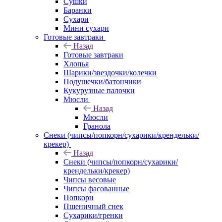
Сушки
Баранки
Сухари
Мини сухари
Готовые завтраки
Назад
Готовые завтраки
Хлопья
Шарики/звездочки/колечки
Подушечки/батончики
Кукурузные палочки
Мюсли
Назад
Мюсли
Гранола
Снеки (чипсы/попкорн/сухарики/крендельки/
крекер)
Назад
Снеки (чипсы/попкорн/сухарики/
крендельки/крекер)
Чипсы весовые
Чипсы фасованные
Попкорн
Пшеничный снек
Сухарики/гренки