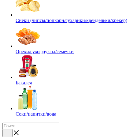
Снеки (чипсы/попкорн/сухарики/крендельки/крекер)
Орехи/сухофрукты/семечки
Бакалея
Соки/напитки/вода