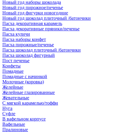
Новый год наборы шоколада
Новый год пирожное/печенье
Новый год фигурки новогодние
Новый год шоколад плиточный /батончики
Пасха декоративная карамель
Пасха декоративные пряники/печенье
Пасха куличи
Пасха наборы конфет
Пасха пирожные/печенье
Пасха шоколад плиточный /батончики
Пасха шоколад фигурный
Пост печенье
Конфеты
Помадные
Помадные с начинкой
Молочные (коровка)
Желейные
Желейные глазированные
Жевательные
С мягкой карамелью/тоффи
Нуга
Суфле
В вафельном корпусе
Вафельные
Пралиновые