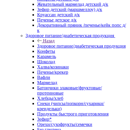
Жевательный мармелад детский д/к
Зефир детский (маршмеллоу) д/к
Круассан детский д/к
Печенье детское д/к
Декоративный пряник /печенье/кейк попс д/
к
Здоровое питание/диабетическая продукция
Назад
Здоровое питание/диабетическая продукция
Конфеты
Карамель
Шоколад
Халва/козинаки
Печенье/крекер
Вафли
Мармелад
Батончики злаковые/фруктовые/
протеиновые
Хлебцы/хлеб
Снеки (чипсы/попкорн/сухарики/
крендельки)
Продукты быстрого приготовления
Зефир*
Орехи/сухофрукты/семечки
Без глютена