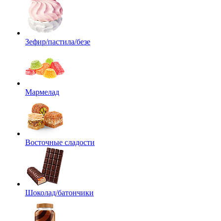
Зефир/пастила/безе
Мармелад
Восточные сладости
Шоколад/батончики