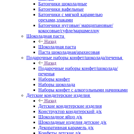
Батончики шоколадные
Батончики вафельные
Батончики с мягкой карамелью
орехами,злаками
Батончики нуговые/ марципановые/
кокосовые/суфле/маршмеллоу
Шоколадная паста
Назад
Шоколадная паста
Паста шоколадная/арахисовая
Подарочные наборы конфет/шоколада/печенья
Назад
Подарочные наборы конфет/шоколада/
печенья
Наборы конфет
Наборы шоколада
Наборы конфет с алкогольными начинками
Детские кондитерские изделия
Назад
Детские кондитерские изделия
Конструктор кондитерский д/к
Шоколадное яйцо д/к
Шоколадные изделия детские д/к
Декоративная карамель д/к
Конфеты детские д/к