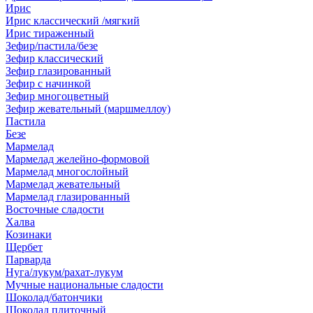
Ирис
Ирис классический /мягкий
Ирис тираженный
Зефир/пастила/безе
Зефир классический
Зефир глазированный
Зефир с начинкой
Зефир многоцветный
Зефир жевательный (маршмеллоу)
Пастила
Безе
Мармелад
Мармелад желейно-формовой
Мармелад многослойный
Мармелад жевательный
Мармелад глазированный
Восточные сладости
Халва
Козинаки
Щербет
Парварда
Нуга/лукум/рахат-лукум
Мучные национальные сладости
Шоколад/батончики
Шоколад плиточный