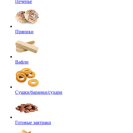
Печенье
Пряники
Вафли
Сушки/баранки/сухари
Готовые завтраки