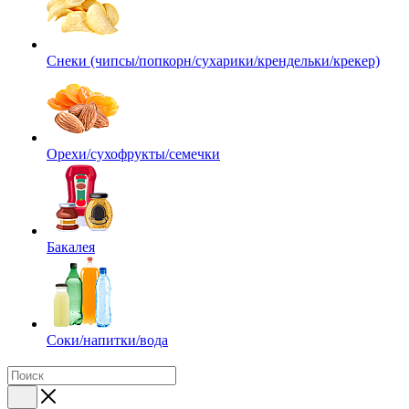
Снеки (чипсы/попкорн/сухарики/крендельки/крекер)
Орехи/сухофрукты/семечки
Бакалея
Соки/напитки/вода