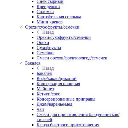
Снек сырный
Крендельки
Соломка
Картофельная соломка
Мини крекер
Орехи/сухофрукты/семечки
Назад
Орехи/сухофрукты/семечки
Орехи
Сухофрукты
Семечки
Смеси орехов/фруктов/ягод/семечек
Бакалея
Назад
Бакалея
Кофе/какао/цикорий
Консервация овощная
Майонез
Кетчуп/соус
Консервированные приправы
Джем/варенье/мед
Чай
Смеси для приготовления блюд/напитков/
киселей
Блюда быстрого приготовления