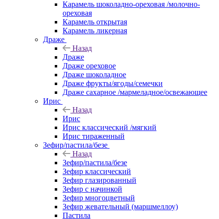
Карамель шоколадно-ореховая /молочно-
ореховая
Карамель открытая
Карамель ликерная
Драже
Назад
Драже
Драже ореховое
Драже шоколадное
Драже фрукты/ягоды/семечки
Драже сахарное /мармеладное/освежающее
Ирис
Назад
Ирис
Ирис классический /мягкий
Ирис тираженный
Зефир/пастила/безе
Назад
Зефир/пастила/безе
Зефир классический
Зефир глазированный
Зефир с начинкой
Зефир многоцветный
Зефир жевательный (маршмеллоу)
Пастила