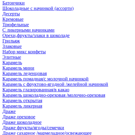
Батончики
Шоколадные с начинкой (ассорти)
Десерты
Кремовые
Трюфельные
С ликерными начинками
Орехи,фрукты/злаки в шоколаде
Грильяж
Злаковые
Набор микс конфеты
Элитные
Карамель
Карамель мини
Карамель леденцовая
Карамель помадная/с молочной начинкой
Карамель с фруктово-ягодной /желейной начинкой
Карамель глазированная/в какао
Карамель шоколадно-ореховая /молочно-ореховая
Карамель открытая
Карамель ликерная
Драже
Драже ореховое
Драже шоколадное
Драже фрукты/ягоды/семечки
Драже сахарное /мармеладное/освежающее