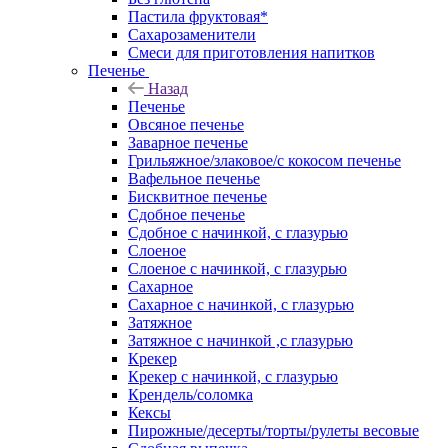
Пастила фруктовая*
Сахарозаменители
Смеси для приготовления напитков
Печенье
Назад
Печенье
Овсяное печенье
Заварное печенье
Грильяжное/злаковое/с кокосом печенье
Вафельное печенье
Бисквитное печенье
Сдобное печенье
Сдобное с начинкой, с глазурью
Слоеное
Слоеное с начинкой, с глазурью
Сахарное
Сахарное с начинкой, с глазурью
Затяжное
Затяжное с начинкой ,с глазурью
Крекер
Крекер с начинкой, с глазурью
Крендель/соломка
Кексы
Пирожные/десерты/торты/рулеты весовые