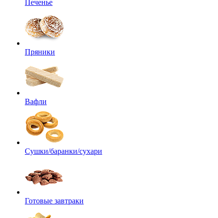
Печенье
Пряники
Вафли
Сушки/баранки/сухари
Готовые завтраки