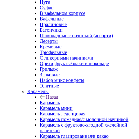
Нуга
Суфле
В вафельном корпусе
Вафельные
Пралиновые
Батончики
Шоколадные с начинкой (ассорти)
Десерты
Кремовые
Трюфельные
С ликерными начинками
Орехи,фрукты/злаки в шоколаде
Грильяж
Злаковые
Набор микс конфеты
Элитные
Карамель
Назад
Карамель
Карамель мини
Карамель леденцовая
Карамель помадная/с молочной начинкой
Карамель с фруктово-ягодной /желейной
начинкой
Карамель глазированная/в какао