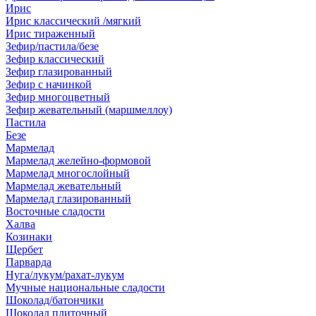
Ирис
Ирис классический /мягкий
Ирис тираженный
Зефир/пастила/безе
Зефир классический
Зефир глазированный
Зефир с начинкой
Зефир многоцветный
Зефир жевательный (маршмеллоу)
Пастила
Безе
Мармелад
Мармелад желейно-формовой
Мармелад многослойный
Мармелад жевательный
Мармелад глазированный
Восточные сладости
Халва
Козинаки
Щербет
Парварда
Нуга/лукум/рахат-лукум
Мучные национальные сладости
Шоколад/батончики
Шоколад плиточный