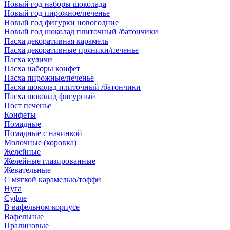
Новый год наборы шоколада
Новый год пирожное/печенье
Новый год фигурки новогодние
Новый год шоколад плиточный /батончики
Пасха декоративная карамель
Пасха декоративные пряники/печенье
Пасха куличи
Пасха наборы конфет
Пасха пирожные/печенье
Пасха шоколад плиточный /батончики
Пасха шоколад фигурный
Пост печенье
Конфеты
Помадные
Помадные с начинкой
Молочные (коровка)
Желейные
Желейные глазированные
Жевательные
С мягкой карамелью/тоффи
Нуга
Суфле
В вафельном корпусе
Вафельные
Пралиновые