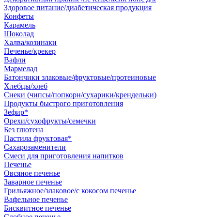
Здоровое питание/диабетическая продукция
Конфеты
Карамель
Шоколад
Халва/козинаки
Печенье/крекер
Вафли
Мармелад
Батончики злаковые/фруктовые/протеиновые
Хлебцы/хлеб
Снеки (чипсы/попкорн/сухарики/крендельки)
Продукты быстрого приготовления
Зефир*
Орехи/сухофрукты/семечки
Без глютена
Пастила фруктовая*
Сахарозаменители
Смеси для приготовления напитков
Печенье
Овсяное печенье
Заварное печенье
Грильяжное/злаковое/с кокосом печенье
Вафельное печенье
Бисквитное печенье
Сдобное печенье