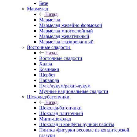
Безе
Мармелад
Назад
Мармелад
Мармелад желейно-формовой
Мармелад многослойный
Мармелад жевательный
Мармелад глазированный
Восточные сладости
Назад
Восточные сладости
Халва
Козинаки
Щербет
Парварда
Нуга/лукум/рахат-лукум
Мучные национальные сладости
Шоколад/батончики
Назад
Шоколад/батончики
Шоколад плиточный
Мини-шоколад
Шоколад и конфеты ручной работы
Плитка /фигурки весовые из кондитерской
глазури