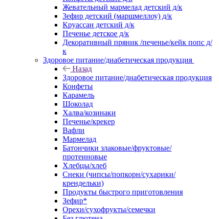
Жевательный мармелад детский д/к
Зефир детский (маршмеллоу) д/к
Круассан детский д/к
Печенье детское д/к
Декоративный пряник /печенье/кейк попс д/
к
Здоровое питание/диабетическая продукция
Назад
Здоровое питание/диабетическая продукция
Конфеты
Карамель
Шоколад
Халва/козинаки
Печенье/крекер
Вафли
Мармелад
Батончики злаковые/фруктовые/
протеиновые
Хлебцы/хлеб
Снеки (чипсы/попкорн/сухарики/
крендельки)
Продукты быстрого приготовления
Зефир*
Орехи/сухофрукты/семечки
Без глютена