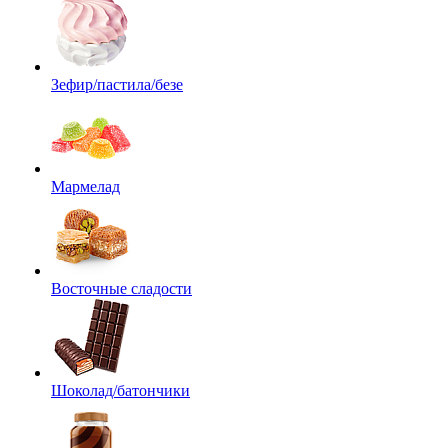
Зефир/пастила/безе
Мармелад
Восточные сладости
Шоколад/батончики