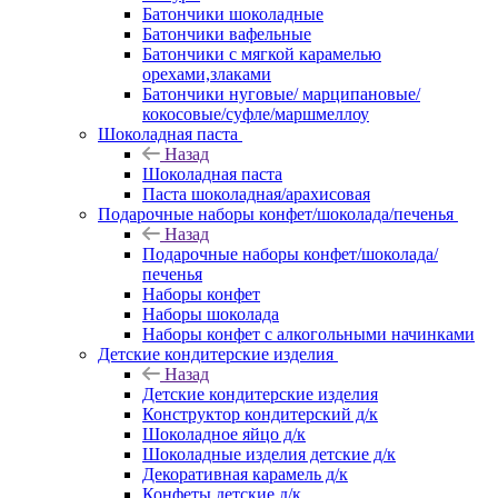
Батончики шоколадные
Батончики вафельные
Батончики с мягкой карамелью
орехами,злаками
Батончики нуговые/ марципановые/
кокосовые/суфле/маршмеллоу
Шоколадная паста
Назад
Шоколадная паста
Паста шоколадная/арахисовая
Подарочные наборы конфет/шоколада/печенья
Назад
Подарочные наборы конфет/шоколада/
печенья
Наборы конфет
Наборы шоколада
Наборы конфет с алкогольными начинками
Детские кондитерские изделия
Назад
Детские кондитерские изделия
Конструктор кондитерский д/к
Шоколадное яйцо д/к
Шоколадные изделия детские д/к
Декоративная карамель д/к
Конфеты детские д/к