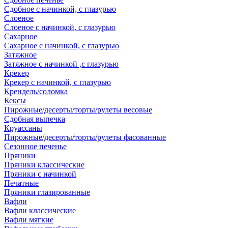
Сдобное с начинкой, с глазурью
Слоеное
Слоеное с начинкой, с глазурью
Сахарное
Сахарное с начинкой, с глазурью
Затяжное
Затяжное с начинкой ,с глазурью
Крекер
Крекер с начинкой, с глазурью
Крендель/соломка
Кексы
Пирожные/десерты/торты/рулеты весовые
Сдобная выпечка
Круассаны
Пирожные/десерты/торты/рулеты фасованные
Сезонное печенье
Пряники
Пряники классические
Пряники с начинкой
Печатные
Пряники глазированные
Вафли
Вафли классические
Вафли мягкие