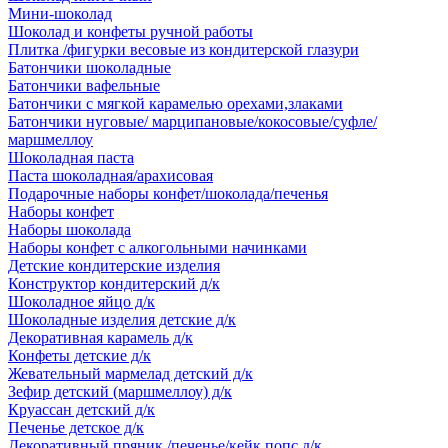
Мини-шоколад
Шоколад и конфеты ручной работы
Плитка /фигурки весовые из кондитерской глазури
Батончики шоколадные
Батончики вафельные
Батончики с мягкой карамелью орехами,злаками
Батончики нуговые/ марципановые/кокосовые/суфле/
маршмеллоу
Шоколадная паста
Паста шоколадная/арахисовая
Подарочные наборы конфет/шоколада/печенья
Наборы конфет
Наборы шоколада
Наборы конфет с алкогольными начинками
Детские кондитерские изделия
Конструктор кондитерский д/к
Шоколадное яйцо д/к
Шоколадные изделия детские д/к
Декоративная карамель д/к
Конфеты детские д/к
Жевательный мармелад детский д/к
Зефир детский (маршмеллоу) д/к
Круассан детский д/к
Печенье детское д/к
Декоративный пряник /печенье/кейк попс д/к