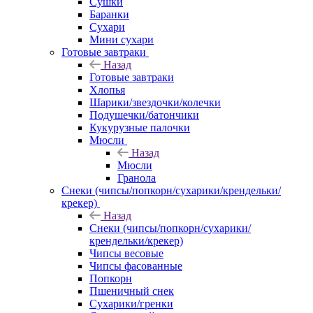
Сушки
Баранки
Сухари
Мини сухари
Готовые завтраки
Назад
Готовые завтраки
Хлопья
Шарики/звездочки/колечки
Подушечки/батончики
Кукурузные палочки
Мюсли
Назад
Мюсли
Гранола
Снеки (чипсы/попкорн/сухарики/крендельки/
крекер)
Назад
Снеки (чипсы/попкорн/сухарики/
крендельки/крекер)
Чипсы весовые
Чипсы фасованные
Попкорн
Пшеничный снек
Сухарики/гренки