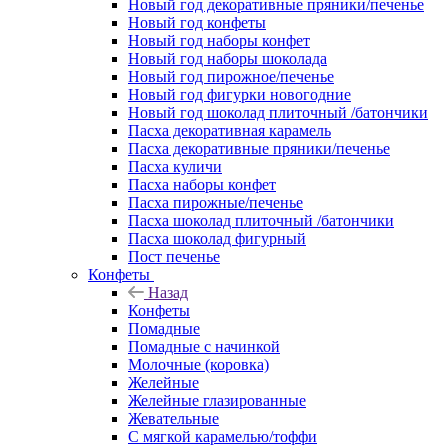
Новый год декоративные пряники/печенье
Новый год конфеты
Новый год наборы конфет
Новый год наборы шоколада
Новый год пирожное/печенье
Новый год фигурки новогодние
Новый год шоколад плиточный /батончики
Пасха декоративная карамель
Пасха декоративные пряники/печенье
Пасха куличи
Пасха наборы конфет
Пасха пирожные/печенье
Пасха шоколад плиточный /батончики
Пасха шоколад фигурный
Пост печенье
Конфеты
Назад
Конфеты
Помадные
Помадные с начинкой
Молочные (коровка)
Желейные
Желейные глазированные
Жевательные
С мягкой карамелью/тоффи