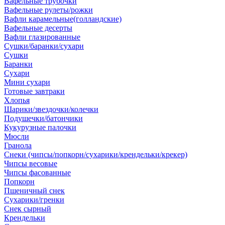
Вафельные трубочки
Вафельные рулеты/рожки
Вафли карамельные(голландские)
Вафельные десерты
Вафли глазированные
Сушки/баранки/сухари
Сушки
Баранки
Сухари
Мини сухари
Готовые завтраки
Хлопья
Шарики/звездочки/колечки
Подушечки/батончики
Кукурузные палочки
Мюсли
Гранола
Снеки (чипсы/попкорн/сухарики/крендельки/крекер)
Чипсы весовые
Чипсы фасованные
Попкорн
Пшеничный снек
Сухарики/гренки
Снек сырный
Крендельки