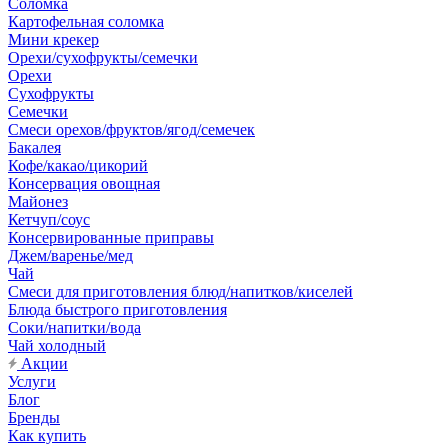
Соломка
Картофельная соломка
Мини крекер
Орехи/сухофрукты/семечки
Орехи
Сухофрукты
Семечки
Смеси орехов/фруктов/ягод/семечек
Бакалея
Кофе/какао/цикорий
Консервация овощная
Майонез
Кетчуп/соус
Консервированные приправы
Джем/варенье/мед
Чай
Смеси для приготовления блюд/напитков/киселей
Блюда быстрого приготовления
Соки/напитки/вода
Чай холодный
Акции
Услуги
Блог
Бренды
Как купить