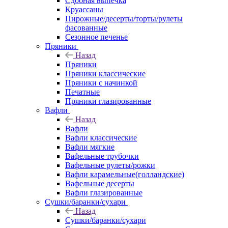
Сдобная выпечка
Круассаны
Пирожные/десерты/торты/рулеты
фасованные
Сезонное печенье
Пряники
Назад
Пряники
Пряники классические
Пряники с начинкой
Печатные
Пряники глазированные
Вафли
Назад
Вафли
Вафли классические
Вафли мягкие
Вафельные трубочки
Вафельные рулеты/рожки
Вафли карамельные(голландские)
Вафельные десерты
Вафли глазированные
Сушки/баранки/сухари
Назад
Сушки/баранки/сухари