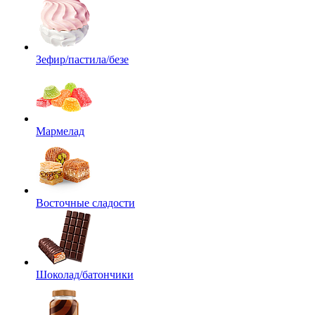
Зефир/пастила/безе
Мармелад
Восточные сладости
Шоколад/батончики