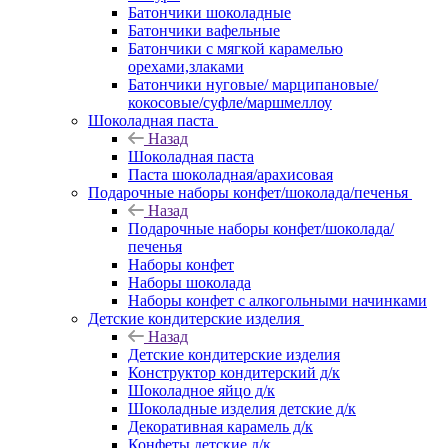
Батончики шоколадные
Батончики вафельные
Батончики с мягкой карамелью
орехами,злаками
Батончики нуговые/ марципановые/
кокосовые/суфле/маршмеллоу
Шоколадная паста
Назад
Шоколадная паста
Паста шоколадная/арахисовая
Подарочные наборы конфет/шоколада/печенья
Назад
Подарочные наборы конфет/шоколада/
печенья
Наборы конфет
Наборы шоколада
Наборы конфет с алкогольными начинками
Детские кондитерские изделия
Назад
Детские кондитерские изделия
Конструктор кондитерский д/к
Шоколадное яйцо д/к
Шоколадные изделия детские д/к
Декоративная карамель д/к
Конфеты детские д/к