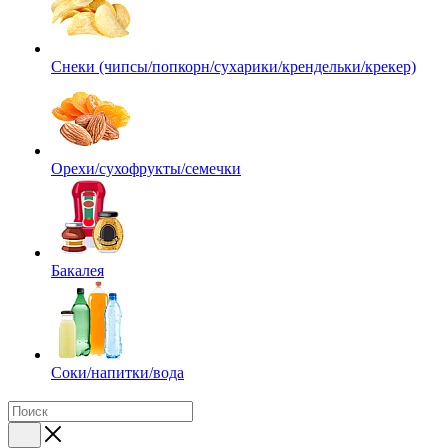
Снеки (чипсы/попкорн/сухарики/крендельки/крекер)
Орехи/сухофрукты/семечки
Бакалея
Соки/напитки/вода