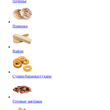
Печенье
Пряники
Вафли
Сушки/баранки/сухари
Готовые завтраки