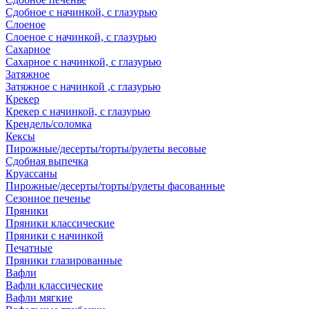
Сдобное с начинкой, с глазурью
Слоеное
Слоеное с начинкой, с глазурью
Сахарное
Сахарное с начинкой, с глазурью
Затяжное
Затяжное с начинкой ,с глазурью
Крекер
Крекер с начинкой, с глазурью
Крендель/соломка
Кексы
Пирожные/десерты/торты/рулеты весовые
Сдобная выпечка
Круассаны
Пирожные/десерты/торты/рулеты фасованные
Сезонное печенье
Пряники
Пряники классические
Пряники с начинкой
Печатные
Пряники глазированные
Вафли
Вафли классические
Вафли мягкие