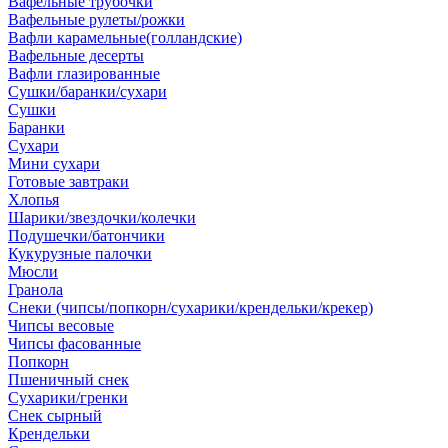
Вафельные трубочки
Вафельные рулеты/рожки
Вафли карамельные(голландские)
Вафельные десерты
Вафли глазированные
Сушки/баранки/сухари
Сушки
Баранки
Сухари
Мини сухари
Готовые завтраки
Хлопья
Шарики/звездочки/колечки
Подушечки/батончики
Кукурузные палочки
Мюсли
Гранола
Снеки (чипсы/попкорн/сухарики/крендельки/крекер)
Чипсы весовые
Чипсы фасованные
Попкорн
Пшеничный снек
Сухарики/гренки
Снек сырный
Крендельки