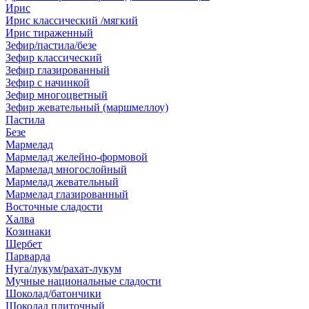
Ирис
Ирис классический /мягкий
Ирис тираженный
Зефир/пастила/безе
Зефир классический
Зефир глазированный
Зефир с начинкой
Зефир многоцветный
Зефир жевательный (маршмеллоу)
Пастила
Безе
Мармелад
Мармелад желейно-формовой
Мармелад многослойный
Мармелад жевательный
Мармелад глазированный
Восточные сладости
Халва
Козинаки
Щербет
Парварда
Нуга/лукум/рахат-лукум
Мучные национальные сладости
Шоколад/батончики
Шоколад плиточный