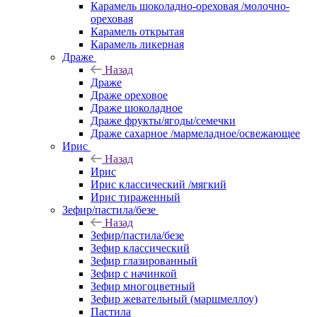
Карамель шоколадно-ореховая /молочно-
ореховая
Карамель открытая
Карамель ликерная
Драже
Назад
Драже
Драже ореховое
Драже шоколадное
Драже фрукты/ягоды/семечки
Драже сахарное /мармеладное/освежающее
Ирис
Назад
Ирис
Ирис классический /мягкий
Ирис тираженный
Зефир/пастила/безе
Назад
Зефир/пастила/безе
Зефир классический
Зефир глазированный
Зефир с начинкой
Зефир многоцветный
Зефир жевательный (маршмеллоу)
Пастила