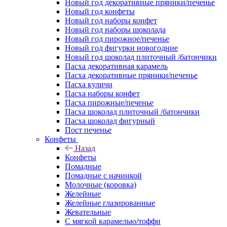
Новый год декоративные пряники/печенье
Новый год конфеты
Новый год наборы конфет
Новый год наборы шоколада
Новый год пирожное/печенье
Новый год фигурки новогодние
Новый год шоколад плиточный /батончики
Пасха декоративная карамель
Пасха декоративные пряники/печенье
Пасха куличи
Пасха наборы конфет
Пасха пирожные/печенье
Пасха шоколад плиточный /батончики
Пасха шоколад фигурный
Пост печенье
Конфеты
Назад
Конфеты
Помадные
Помадные с начинкой
Молочные (коровка)
Желейные
Желейные глазированные
Жевательные
С мягкой карамелью/тоффи