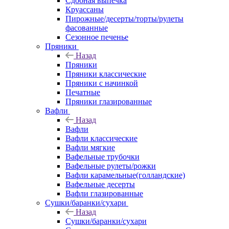
Сдобная выпечка
Круассаны
Пирожные/десерты/торты/рулеты
фасованные
Сезонное печенье
Пряники
Назад
Пряники
Пряники классические
Пряники с начинкой
Печатные
Пряники глазированные
Вафли
Назад
Вафли
Вафли классические
Вафли мягкие
Вафельные трубочки
Вафельные рулеты/рожки
Вафли карамельные(голландские)
Вафельные десерты
Вафли глазированные
Сушки/баранки/сухари
Назад
Сушки/баранки/сухари