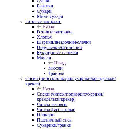
Сушки
Баранки
Сухари
Мини сухари
Готовые завтраки
Назад
Готовые завтраки
Хлопья
Шарики/звездочки/колечки
Подушечки/батончики
Кукурузные палочки
Мюсли
Назад
Мюсли
Гранола
Снеки (чипсы/попкорн/сухарики/крендельки/
крекер)
Назад
Снеки (чипсы/попкорн/сухарики/
крендельки/крекер)
Чипсы весовые
Чипсы фасованные
Попкорн
Пшеничный снек
Сухарики/гренки