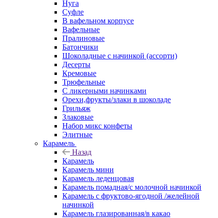
Нуга
Суфле
В вафельном корпусе
Вафельные
Пралиновые
Батончики
Шоколадные с начинкой (ассорти)
Десерты
Кремовые
Трюфельные
С ликерными начинками
Орехи,фрукты/злаки в шоколаде
Грильяж
Злаковые
Набор микс конфеты
Элитные
Карамель
Назад
Карамель
Карамель мини
Карамель леденцовая
Карамель помадная/с молочной начинкой
Карамель с фруктово-ягодной /желейной
начинкой
Карамель глазированная/в какао