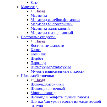
Безе
Мармелад
Назад
Мармелад
Мармелад желейно-формовой
Мармелад многослойный
Мармелад жевательный
Мармелад глазированный
Восточные сладости
Назад
Восточные сладости
Халва
Козинаки
Щербет
Парварда
Нуга/лукум/рахат-лукум
Мучные национальные сладости
Шоколад/батончики
Назад
Шоколад/батончики
Шоколад плиточный
Мини-шоколад
Шоколад и конфеты ручной работы
Плитка /фигурки весовые из кондитерской
глазури