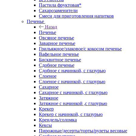
Пастила фруктовая*
Сахарозаменители
Смеси для приготовления напитков
Печенье
Назад
Печенье
Овсяное печенье
Заварное печенье
Грильяжное/злаковое/с кокосом печенье
Вафельное печенье
Бисквитное печенье
Сдобное печенье
Сдобное с начинкой, с глазурью
Слоеное
Слоеное с начинкой, с глазурью
Сахарное
Сахарное с начинкой, с глазурью
Затяжное
Затяжное с начинкой ,с глазурью
Крекер
Крекер с начинкой, с глазурью
Крендель/соломка
Кексы
Пирожные/десерты/торты/рулеты весовые