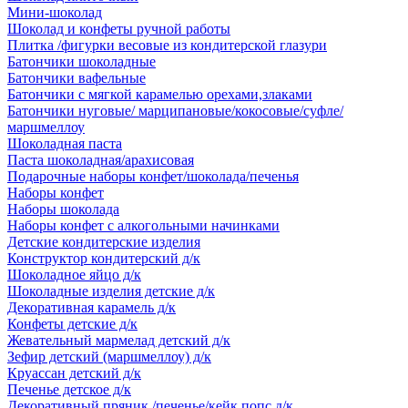
Мини-шоколад
Шоколад и конфеты ручной работы
Плитка /фигурки весовые из кондитерской глазури
Батончики шоколадные
Батончики вафельные
Батончики с мягкой карамелью орехами,злаками
Батончики нуговые/ марципановые/кокосовые/суфле/
маршмеллоу
Шоколадная паста
Паста шоколадная/арахисовая
Подарочные наборы конфет/шоколада/печенья
Наборы конфет
Наборы шоколада
Наборы конфет с алкогольными начинками
Детские кондитерские изделия
Конструктор кондитерский д/к
Шоколадное яйцо д/к
Шоколадные изделия детские д/к
Декоративная карамель д/к
Конфеты детские д/к
Жевательный мармелад детский д/к
Зефир детский (маршмеллоу) д/к
Круассан детский д/к
Печенье детское д/к
Декоративный пряник /печенье/кейк попс д/к