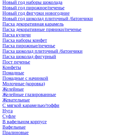
Новый год наборы шоколада
Новый год пирожное/печенье
Новый год фигурки новогодние
Новый год шоколад плиточный /батончики
Пасха декоративная карамель
Пасха декоративные пряники/печенье
Пасха куличи
Пасха наборы конфет
Пасха пирожные/печенье
Пасха шоколад плиточный /батончики
Пасха шоколад фигурный
Пост печенье
Конфеты
Помадные
Помадные с начинкой
Молочные (коровка)
Желейные
Желейные глазированные
Жевательные
С мягкой карамелью/тоффи
Нуга
Суфле
В вафельном корпусе
Вафельные
Пралиновые