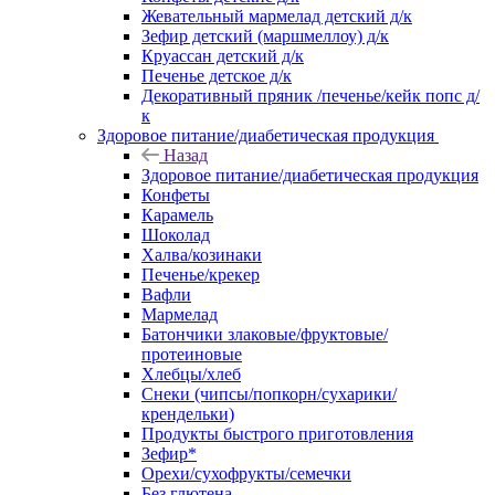
Жевательный мармелад детский д/к
Зефир детский (маршмеллоу) д/к
Круассан детский д/к
Печенье детское д/к
Декоративный пряник /печенье/кейк попс д/
к
Здоровое питание/диабетическая продукция
Назад
Здоровое питание/диабетическая продукция
Конфеты
Карамель
Шоколад
Халва/козинаки
Печенье/крекер
Вафли
Мармелад
Батончики злаковые/фруктовые/
протеиновые
Хлебцы/хлеб
Снеки (чипсы/попкорн/сухарики/
крендельки)
Продукты быстрого приготовления
Зефир*
Орехи/сухофрукты/семечки
Без глютена