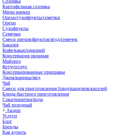
Соломка
Картофельная соломка
Мини крекер
Орехи/сухофрукты/семечки
Орехи
Сухофрукты
Семечки
Смеси орехов/фруктов/ягод/семечек
Бакалея
Кофе/какао/цикорий
Консервация овощная
Майонез
Кетчуп/соус
Консервированные приправы
Джем/варенье/мед
Чай
Смеси для приготовления блюд/напитков/киселей
Блюда быстрого приготовления
Соки/напитки/вода
Чай холодный
Акции
Услуги
Блог
Бренды
Как купить