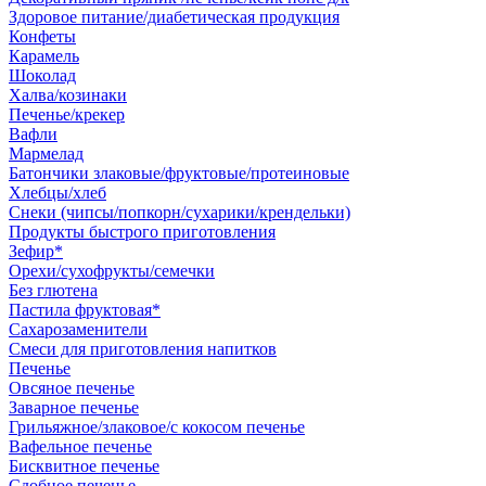
Здоровое питание/диабетическая продукция
Конфеты
Карамель
Шоколад
Халва/козинаки
Печенье/крекер
Вафли
Мармелад
Батончики злаковые/фруктовые/протеиновые
Хлебцы/хлеб
Снеки (чипсы/попкорн/сухарики/крендельки)
Продукты быстрого приготовления
Зефир*
Орехи/сухофрукты/семечки
Без глютена
Пастила фруктовая*
Сахарозаменители
Смеси для приготовления напитков
Печенье
Овсяное печенье
Заварное печенье
Грильяжное/злаковое/с кокосом печенье
Вафельное печенье
Бисквитное печенье
Сдобное печенье