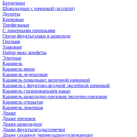
Батончики
Шоколадные с начинкой (ассорти)
Десерты
Кремовые
Трюфельные
С ликерными начинками
Орехи,фрукты/злаки в шоколаде
Грильяж
Злаковые
Набор микс конфеты
Элитные
Карамель
Карамель мини
Карамель леденцовая
Карамель помадная/с молочной начинкой
Карамель с фруктово-ягодной /желейной начинкой
Карамель глазированная/в какао
Карамель шоколадно-ореховая /молочно-ореховая
Карамель открытая
Карамель ликерная
Драже
Драже ореховое
Драже шоколадное
Драже фрукты/ягоды/семечки
Драже сахарное /мармеладное/освежающее