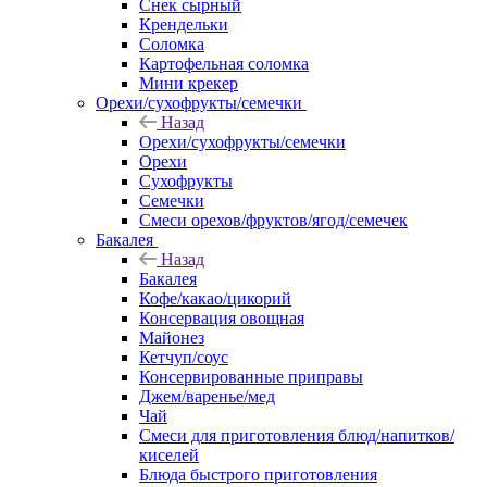
Снек сырный
Крендельки
Соломка
Картофельная соломка
Мини крекер
Орехи/сухофрукты/семечки
Назад
Орехи/сухофрукты/семечки
Орехи
Сухофрукты
Семечки
Смеси орехов/фруктов/ягод/семечек
Бакалея
Назад
Бакалея
Кофе/какао/цикорий
Консервация овощная
Майонез
Кетчуп/соус
Консервированные приправы
Джем/варенье/мед
Чай
Смеси для приготовления блюд/напитков/
киселей
Блюда быстрого приготовления