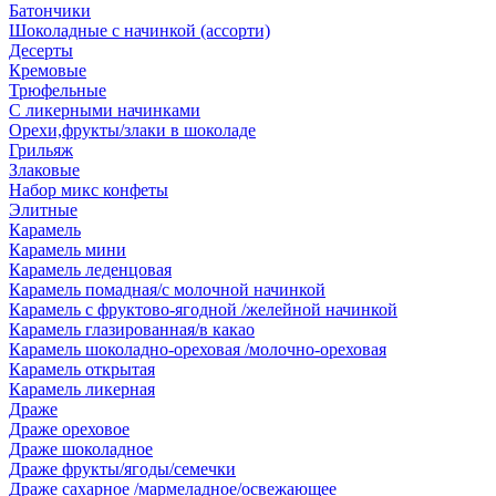
Батончики
Шоколадные с начинкой (ассорти)
Десерты
Кремовые
Трюфельные
С ликерными начинками
Орехи,фрукты/злаки в шоколаде
Грильяж
Злаковые
Набор микс конфеты
Элитные
Карамель
Карамель мини
Карамель леденцовая
Карамель помадная/с молочной начинкой
Карамель с фруктово-ягодной /желейной начинкой
Карамель глазированная/в какао
Карамель шоколадно-ореховая /молочно-ореховая
Карамель открытая
Карамель ликерная
Драже
Драже ореховое
Драже шоколадное
Драже фрукты/ягоды/семечки
Драже сахарное /мармеладное/освежающее