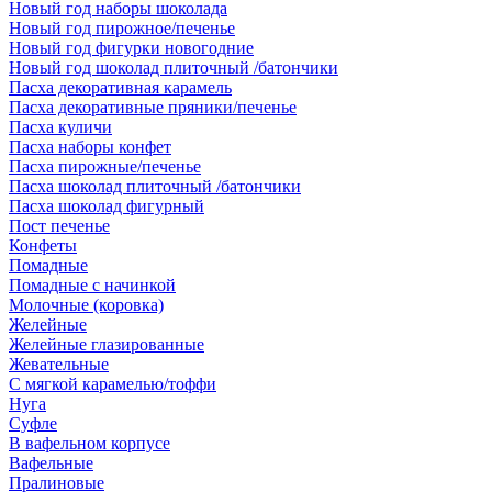
Новый год наборы шоколада
Новый год пирожное/печенье
Новый год фигурки новогодние
Новый год шоколад плиточный /батончики
Пасха декоративная карамель
Пасха декоративные пряники/печенье
Пасха куличи
Пасха наборы конфет
Пасха пирожные/печенье
Пасха шоколад плиточный /батончики
Пасха шоколад фигурный
Пост печенье
Конфеты
Помадные
Помадные с начинкой
Молочные (коровка)
Желейные
Желейные глазированные
Жевательные
С мягкой карамелью/тоффи
Нуга
Суфле
В вафельном корпусе
Вафельные
Пралиновые