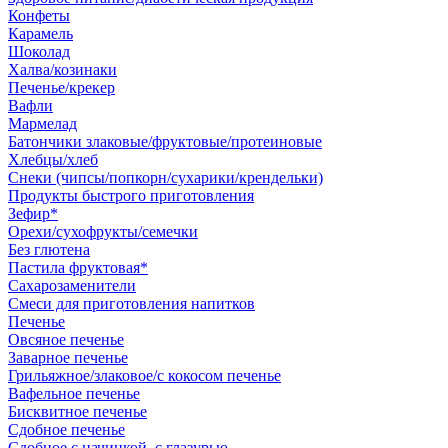
Конфеты
Карамель
Шоколад
Халва/козинаки
Печенье/крекер
Вафли
Мармелад
Батончики злаковые/фруктовые/протеиновые
Хлебцы/хлеб
Снеки (чипсы/попкорн/сухарики/крендельки)
Продукты быстрого приготовления
Зефир*
Орехи/сухофрукты/семечки
Без глютена
Пастила фруктовая*
Сахарозаменители
Смеси для приготовления напитков
Печенье
Овсяное печенье
Заварное печенье
Грильяжное/злаковое/с кокосом печенье
Вафельное печенье
Бисквитное печенье
Сдобное печенье
Сдобное с начинкой, с глазурью