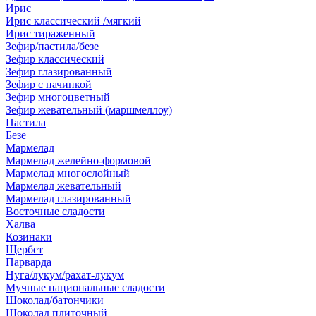
Ирис
Ирис классический /мягкий
Ирис тираженный
Зефир/пастила/безе
Зефир классический
Зефир глазированный
Зефир с начинкой
Зефир многоцветный
Зефир жевательный (маршмеллоу)
Пастила
Безе
Мармелад
Мармелад желейно-формовой
Мармелад многослойный
Мармелад жевательный
Мармелад глазированный
Восточные сладости
Халва
Козинаки
Щербет
Парварда
Нуга/лукум/рахат-лукум
Мучные национальные сладости
Шоколад/батончики
Шоколад плиточный