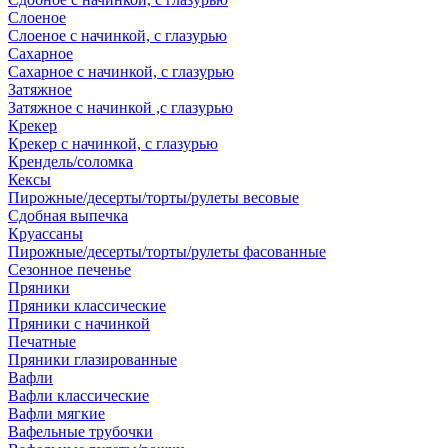
Слоеное
Слоеное с начинкой, с глазурью
Сахарное
Сахарное с начинкой, с глазурью
Затяжное
Затяжное с начинкой ,с глазурью
Крекер
Крекер с начинкой, с глазурью
Крендель/соломка
Кексы
Пирожные/десерты/торты/рулеты весовые
Сдобная выпечка
Круассаны
Пирожные/десерты/торты/рулеты фасованные
Сезонное печенье
Пряники
Пряники классические
Пряники с начинкой
Печатные
Пряники глазированные
Вафли
Вафли классические
Вафли мягкие
Вафельные трубочки