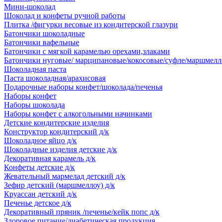
Мини-шоколад
Шоколад и конфеты ручной работы
Плитка /фигурки весовые из кондитерской глазури
Батончики шоколадные
Батончики вафельные
Батончики с мягкой карамелью орехами,злаками
Батончики нуговые/ марципановые/кокосовые/суфле/маршмелл
Шоколадная паста
Паста шоколадная/арахисовая
Подарочные наборы конфет/шоколада/печенья
Наборы конфет
Наборы шоколада
Наборы конфет с алкогольными начинками
Детские кондитерские изделия
Конструктор кондитерский д/к
Шоколадное яйцо д/к
Шоколадные изделия детские д/к
Декоративная карамель д/к
Конфеты детские д/к
Жевательный мармелад детский д/к
Зефир детский (маршмеллоу) д/к
Круассан детский д/к
Печенье детское д/к
Декоративный пряник /печенье/кейк попс д/к
Здоровое питание/диабетическая продукция