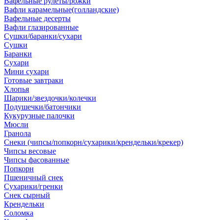
Вафельные рулеты/рожки
Вафли карамельные(голландские)
Вафельные десерты
Вафли глазированные
Сушки/баранки/сухари
Сушки
Баранки
Сухари
Мини сухари
Готовые завтраки
Хлопья
Шарики/звездочки/колечки
Подушечки/батончики
Кукурузные палочки
Мюсли
Гранола
Снеки (чипсы/попкорн/сухарики/крендельки/крекер)
Чипсы весовые
Чипсы фасованные
Попкорн
Пшеничный снек
Сухарики/гренки
Снек сырный
Крендельки
Соломка