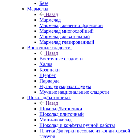
Безе
Мармелад
Назад
Мармелад
Мармелад желейно-формовой
Мармелад многослойный
Мармелад жевательный
Мармелад глазированный
Восточные сладости
Назад
Восточные сладости
Халва
Козинаки
Щербет
Парварда
Нуга/лукум/рахат-лукум
Мучные национальные сладости
Шоколад/батончики
Назад
Шоколад/батончики
Шоколад плиточный
Мини-шоколад
Шоколад и конфеты ручной работы
Плитка /фигурки весовые из кондитерской
глазури