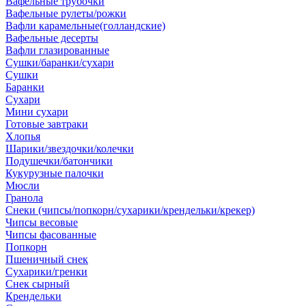
Вафельные трубочки
Вафельные рулеты/рожки
Вафли карамельные(голландские)
Вафельные десерты
Вафли глазированные
Сушки/баранки/сухари
Сушки
Баранки
Сухари
Мини сухари
Готовые завтраки
Хлопья
Шарики/звездочки/колечки
Подушечки/батончики
Кукурузные палочки
Мюсли
Гранола
Снеки (чипсы/попкорн/сухарики/крендельки/крекер)
Чипсы весовые
Чипсы фасованные
Попкорн
Пшеничный снек
Сухарики/гренки
Снек сырный
Крендельки