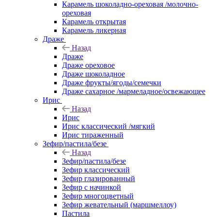
Карамель шоколадно-ореховая /молочно-
ореховая
Карамель открытая
Карамель ликерная
Драже
Назад
Драже
Драже ореховое
Драже шоколадное
Драже фрукты/ягоды/семечки
Драже сахарное /мармеладное/освежающее
Ирис
Назад
Ирис
Ирис классический /мягкий
Ирис тираженный
Зефир/пастила/безе
Назад
Зефир/пастила/безе
Зефир классический
Зефир глазированный
Зефир с начинкой
Зефир многоцветный
Зефир жевательный (маршмеллоу)
Пастила