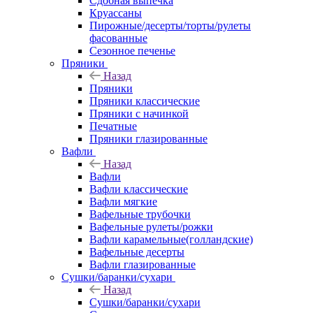
Сдобная выпечка
Круассаны
Пирожные/десерты/торты/рулеты
фасованные
Сезонное печенье
Пряники
Назад
Пряники
Пряники классические
Пряники с начинкой
Печатные
Пряники глазированные
Вафли
Назад
Вафли
Вафли классические
Вафли мягкие
Вафельные трубочки
Вафельные рулеты/рожки
Вафли карамельные(голландские)
Вафельные десерты
Вафли глазированные
Сушки/баранки/сухари
Назад
Сушки/баранки/сухари