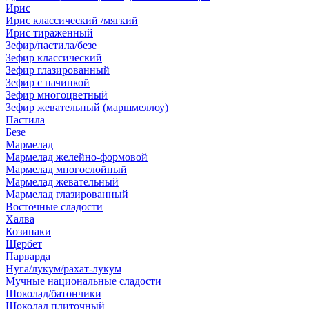
Ирис
Ирис классический /мягкий
Ирис тираженный
Зефир/пастила/безе
Зефир классический
Зефир глазированный
Зефир с начинкой
Зефир многоцветный
Зефир жевательный (маршмеллоу)
Пастила
Безе
Мармелад
Мармелад желейно-формовой
Мармелад многослойный
Мармелад жевательный
Мармелад глазированный
Восточные сладости
Халва
Козинаки
Щербет
Парварда
Нуга/лукум/рахат-лукум
Мучные национальные сладости
Шоколад/батончики
Шоколад плиточный