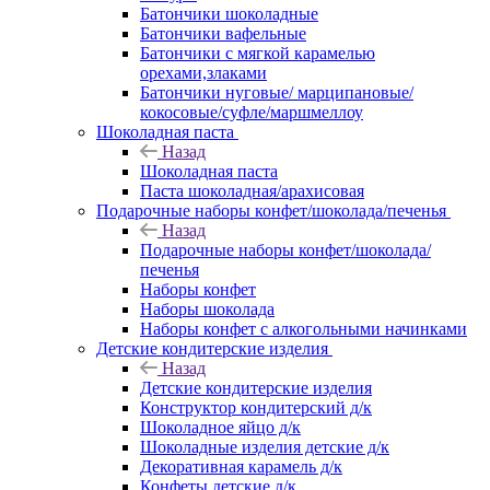
Батончики шоколадные
Батончики вафельные
Батончики с мягкой карамелью
орехами,злаками
Батончики нуговые/ марципановые/
кокосовые/суфле/маршмеллоу
Шоколадная паста
Назад
Шоколадная паста
Паста шоколадная/арахисовая
Подарочные наборы конфет/шоколада/печенья
Назад
Подарочные наборы конфет/шоколада/
печенья
Наборы конфет
Наборы шоколада
Наборы конфет с алкогольными начинками
Детские кондитерские изделия
Назад
Детские кондитерские изделия
Конструктор кондитерский д/к
Шоколадное яйцо д/к
Шоколадные изделия детские д/к
Декоративная карамель д/к
Конфеты детские д/к