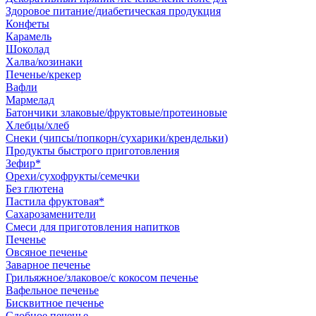
Здоровое питание/диабетическая продукция
Конфеты
Карамель
Шоколад
Халва/козинаки
Печенье/крекер
Вафли
Мармелад
Батончики злаковые/фруктовые/протеиновые
Хлебцы/хлеб
Снеки (чипсы/попкорн/сухарики/крендельки)
Продукты быстрого приготовления
Зефир*
Орехи/сухофрукты/семечки
Без глютена
Пастила фруктовая*
Сахарозаменители
Смеси для приготовления напитков
Печенье
Овсяное печенье
Заварное печенье
Грильяжное/злаковое/с кокосом печенье
Вафельное печенье
Бисквитное печенье
Сдобное печенье