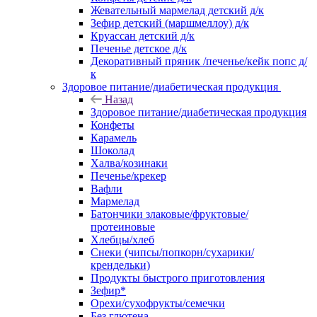
Жевательный мармелад детский д/к
Зефир детский (маршмеллоу) д/к
Круассан детский д/к
Печенье детское д/к
Декоративный пряник /печенье/кейк попс д/
к
Здоровое питание/диабетическая продукция
Назад
Здоровое питание/диабетическая продукция
Конфеты
Карамель
Шоколад
Халва/козинаки
Печенье/крекер
Вафли
Мармелад
Батончики злаковые/фруктовые/
протеиновые
Хлебцы/хлеб
Снеки (чипсы/попкорн/сухарики/
крендельки)
Продукты быстрого приготовления
Зефир*
Орехи/сухофрукты/семечки
Без глютена