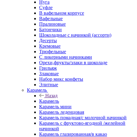
Нуга
Суфле
В вафельном корпусе
Вафельные
Пралиновые
Батончики
Шоколадные с начинкой (ассорти)
Десерты
Кремовые
Трюфельные
С ликерными начинками
Орехи,фрукты/злаки в шоколаде
Грильяж
Злаковые
Набор микс конфеты
Элитные
Карамель
Назад
Карамель
Карамель мини
Карамель леденцовая
Карамель помадная/с молочной начинкой
Карамель с фруктово-ягодной /желейной
начинкой
Карамель глазированная/в какао