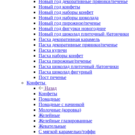
Новый год декоративные пряники/печенье
Новый год конфеты
Новый год наборы конфет
Новый год наборы шоколада
Новый год пирожное/печенье
Новый год фигурки новогодние
Новый год шоколад плиточный /батончики
Пасха декоративная карамель
Пасха декоративные пряники/печенье
Пасха куличи
Пасха наборы конфет
Пасха пирожные/печенье
Пасха шоколад плиточный /батончики
Пасха шоколад фигурный
Пост печенье
Конфеты
Назад
Конфеты
Помадные
Помадные с начинкой
Молочные (коровка)
Желейные
Желейные глазированные
Жевательные
С мягкой карамелью/тоффи