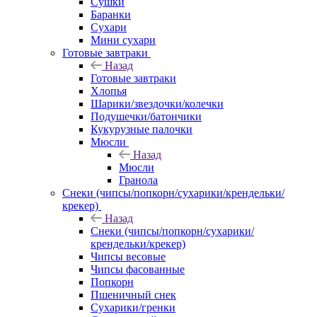
Сушки
Баранки
Сухари
Мини сухари
Готовые завтраки
Назад
Готовые завтраки
Хлопья
Шарики/звездочки/колечки
Подушечки/батончики
Кукурузные палочки
Мюсли
Назад
Мюсли
Гранола
Снеки (чипсы/попкорн/сухарики/крендельки/
крекер)
Назад
Снеки (чипсы/попкорн/сухарики/
крендельки/крекер)
Чипсы весовые
Чипсы фасованные
Попкорн
Пшеничный снек
Сухарики/гренки