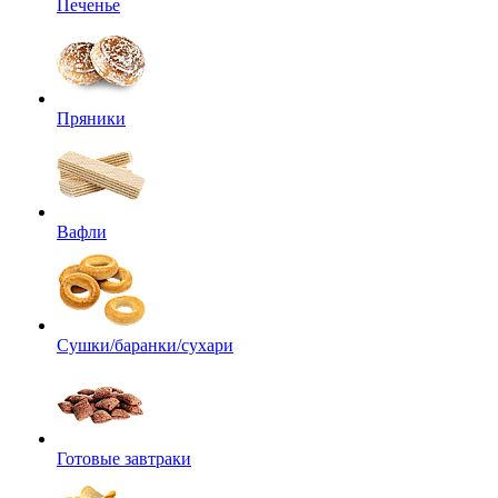
Печенье
Пряники
Вафли
Сушки/баранки/сухари
Готовые завтраки