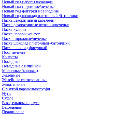
Новый год наборы шоколада
Новый год пирожное/печенье
Новый год фигурки новогодние
Новый год шоколад плиточный /батончики
Пасха декоративная карамель
Пасха декоративные пряники/печенье
Пасха куличи
Пасха наборы конфет
Пасха пирожные/печенье
Пасха шоколад плиточный /батончики
Пасха шоколад фигурный
Пост печенье
Конфеты
Помадные
Помадные с начинкой
Молочные (коровка)
Желейные
Желейные глазированные
Жевательные
С мягкой карамелью/тоффи
Нуга
Суфле
В вафельном корпусе
Вафельные
Пралиновые