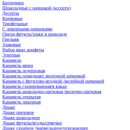
Батончики
Шоколадные с начинкой (ассорти)
Десерты
Кремовые
Трюфельные
С ликерными начинками
Орехи,фрукты/злаки в шоколаде
Грильяж
Злаковые
Набор микс конфеты
Элитные
Карамель
Карамель мини
Карамель леденцовая
Карамель помадная/с молочной начинкой
Карамель с фруктово-ягодной /желейной начинкой
Карамель глазированная/в какао
Карамель шоколадно-ореховая /молочно-ореховая
Карамель открытая
Карамель ликерная
Драже
Драже ореховое
Драже шоколадное
Драже фрукты/ягоды/семечки
Драже сахарное /мармеладное/освежающее