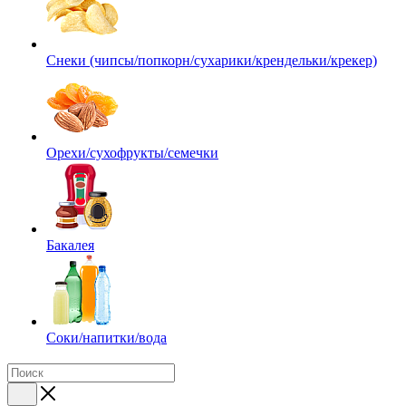
Снеки (чипсы/попкорн/сухарики/крендельки/крекер)
Орехи/сухофрукты/семечки
Бакалея
Соки/напитки/вода