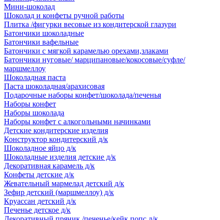
Мини-шоколад
Шоколад и конфеты ручной работы
Плитка /фигурки весовые из кондитерской глазури
Батончики шоколадные
Батончики вафельные
Батончики с мягкой карамелью орехами,злаками
Батончики нуговые/ марципановые/кокосовые/суфле/
маршмеллоу
Шоколадная паста
Паста шоколадная/арахисовая
Подарочные наборы конфет/шоколада/печенья
Наборы конфет
Наборы шоколада
Наборы конфет с алкогольными начинками
Детские кондитерские изделия
Конструктор кондитерский д/к
Шоколадное яйцо д/к
Шоколадные изделия детские д/к
Декоративная карамель д/к
Конфеты детские д/к
Жевательный мармелад детский д/к
Зефир детский (маршмеллоу) д/к
Круассан детский д/к
Печенье детское д/к
Декоративный пряник /печенье/кейк попс д/к