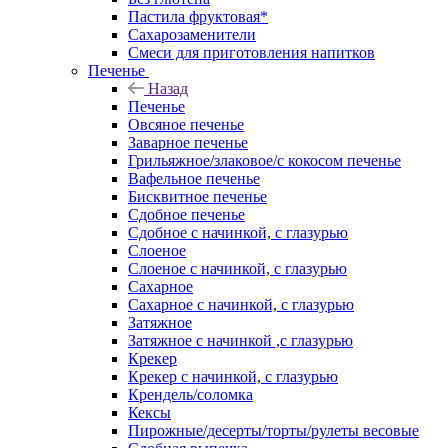
Пастила фруктовая*
Сахарозаменители
Смеси для приготовления напитков
Печенье
Назад
Печенье
Овсяное печенье
Заварное печенье
Грильяжное/злаковое/с кокосом печенье
Вафельное печенье
Бисквитное печенье
Сдобное печенье
Сдобное с начинкой, с глазурью
Слоеное
Слоеное с начинкой, с глазурью
Сахарное
Сахарное с начинкой, с глазурью
Затяжное
Затяжное с начинкой ,с глазурью
Крекер
Крекер с начинкой, с глазурью
Крендель/соломка
Кексы
Пирожные/десерты/торты/рулеты весовые