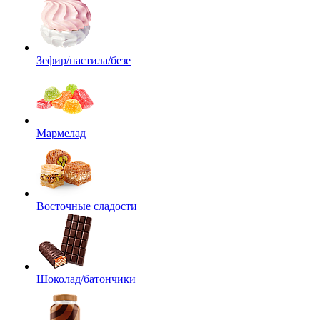
Зефир/пастила/безе
Мармелад
Восточные сладости
Шоколад/батончики