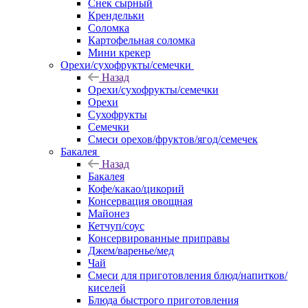
Снек сырный
Крендельки
Соломка
Картофельная соломка
Мини крекер
Орехи/сухофрукты/семечки
Назад
Орехи/сухофрукты/семечки
Орехи
Сухофрукты
Семечки
Смеси орехов/фруктов/ягод/семечек
Бакалея
Назад
Бакалея
Кофе/какао/цикорий
Консервация овощная
Майонез
Кетчуп/соус
Консервированные приправы
Джем/варенье/мед
Чай
Смеси для приготовления блюд/напитков/
киселей
Блюда быстрого приготовления