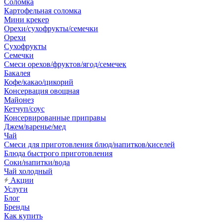
Соломка
Картофельная соломка
Мини крекер
Орехи/сухофрукты/семечки
Орехи
Сухофрукты
Семечки
Смеси орехов/фруктов/ягод/семечек
Бакалея
Кофе/какао/цикорий
Консервация овощная
Майонез
Кетчуп/соус
Консервированные приправы
Джем/варенье/мед
Чай
Смеси для приготовления блюд/напитков/киселей
Блюда быстрого приготовления
Соки/напитки/вода
Чай холодный
Акции
Услуги
Блог
Бренды
Как купить