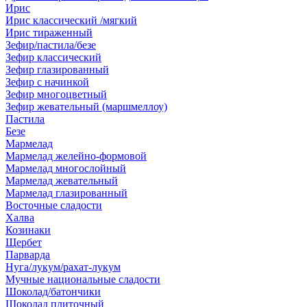
Ирис
Ирис классический /мягкий
Ирис тираженный
Зефир/пастила/безе
Зефир классический
Зефир глазированный
Зефир с начинкой
Зефир многоцветный
Зефир жевательный (маршмеллоу)
Пастила
Безе
Мармелад
Мармелад желейно-формовой
Мармелад многослойный
Мармелад жевательный
Мармелад глазированный
Восточные сладости
Халва
Козинаки
Щербет
Парварда
Нуга/лукум/рахат-лукум
Мучные национальные сладости
Шоколад/батончики
Шоколад плиточный