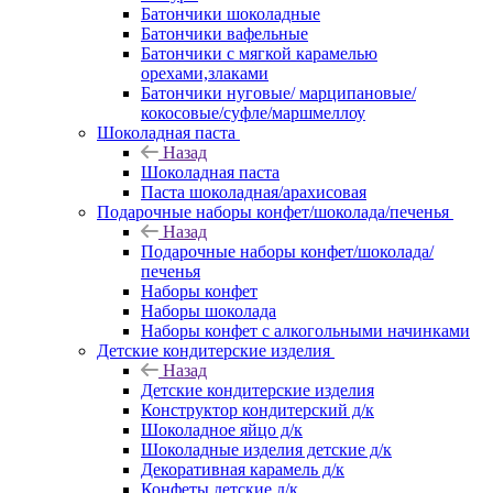
Батончики шоколадные
Батончики вафельные
Батончики с мягкой карамелью
орехами,злаками
Батончики нуговые/ марципановые/
кокосовые/суфле/маршмеллоу
Шоколадная паста
Назад
Шоколадная паста
Паста шоколадная/арахисовая
Подарочные наборы конфет/шоколада/печенья
Назад
Подарочные наборы конфет/шоколада/
печенья
Наборы конфет
Наборы шоколада
Наборы конфет с алкогольными начинками
Детские кондитерские изделия
Назад
Детские кондитерские изделия
Конструктор кондитерский д/к
Шоколадное яйцо д/к
Шоколадные изделия детские д/к
Декоративная карамель д/к
Конфеты детские д/к