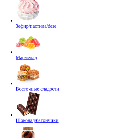
Зефир/пастила/безе
Мармелад
Восточные сладости
Шоколад/батончики