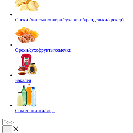
Снеки (чипсы/попкорн/сухарики/крендельки/крекер)
Орехи/сухофрукты/семечки
Бакалея
Соки/напитки/вода