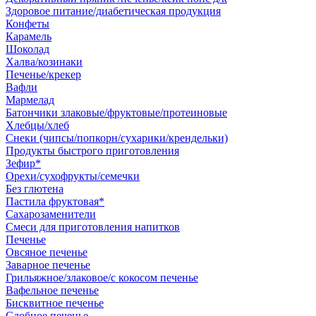
Здоровое питание/диабетическая продукция
Конфеты
Карамель
Шоколад
Халва/козинаки
Печенье/крекер
Вафли
Мармелад
Батончики злаковые/фруктовые/протеиновые
Хлебцы/хлеб
Снеки (чипсы/попкорн/сухарики/крендельки)
Продукты быстрого приготовления
Зефир*
Орехи/сухофрукты/семечки
Без глютена
Пастила фруктовая*
Сахарозаменители
Смеси для приготовления напитков
Печенье
Овсяное печенье
Заварное печенье
Грильяжное/злаковое/с кокосом печенье
Вафельное печенье
Бисквитное печенье
Сдобное печенье