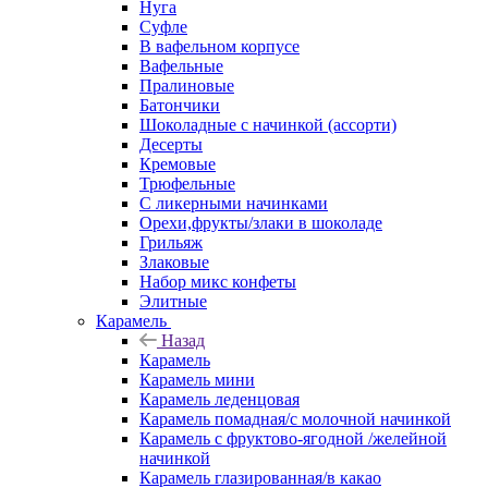
Нуга
Суфле
В вафельном корпусе
Вафельные
Пралиновые
Батончики
Шоколадные с начинкой (ассорти)
Десерты
Кремовые
Трюфельные
С ликерными начинками
Орехи,фрукты/злаки в шоколаде
Грильяж
Злаковые
Набор микс конфеты
Элитные
Карамель
Назад
Карамель
Карамель мини
Карамель леденцовая
Карамель помадная/с молочной начинкой
Карамель с фруктово-ягодной /желейной
начинкой
Карамель глазированная/в какао