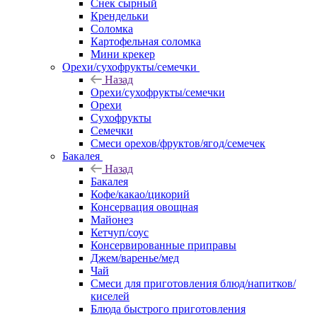
Снек сырный
Крендельки
Соломка
Картофельная соломка
Мини крекер
Орехи/сухофрукты/семечки
Назад
Орехи/сухофрукты/семечки
Орехи
Сухофрукты
Семечки
Смеси орехов/фруктов/ягод/семечек
Бакалея
Назад
Бакалея
Кофе/какао/цикорий
Консервация овощная
Майонез
Кетчуп/соус
Консервированные приправы
Джем/варенье/мед
Чай
Смеси для приготовления блюд/напитков/
киселей
Блюда быстрого приготовления