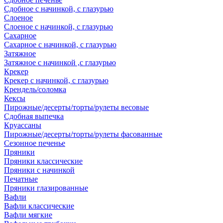
Сдобное с начинкой, с глазурью
Слоеное
Слоеное с начинкой, с глазурью
Сахарное
Сахарное с начинкой, с глазурью
Затяжное
Затяжное с начинкой ,с глазурью
Крекер
Крекер с начинкой, с глазурью
Крендель/соломка
Кексы
Пирожные/десерты/торты/рулеты весовые
Сдобная выпечка
Круассаны
Пирожные/десерты/торты/рулеты фасованные
Сезонное печенье
Пряники
Пряники классические
Пряники с начинкой
Печатные
Пряники глазированные
Вафли
Вафли классические
Вафли мягкие