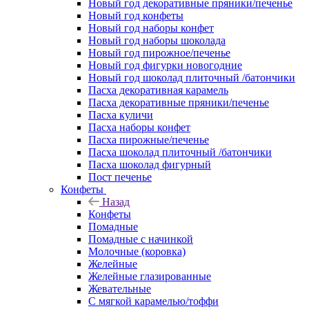
Новый год декоративные пряники/печенье
Новый год конфеты
Новый год наборы конфет
Новый год наборы шоколада
Новый год пирожное/печенье
Новый год фигурки новогодние
Новый год шоколад плиточный /батончики
Пасха декоративная карамель
Пасха декоративные пряники/печенье
Пасха куличи
Пасха наборы конфет
Пасха пирожные/печенье
Пасха шоколад плиточный /батончики
Пасха шоколад фигурный
Пост печенье
Конфеты
Назад
Конфеты
Помадные
Помадные с начинкой
Молочные (коровка)
Желейные
Желейные глазированные
Жевательные
С мягкой карамелью/тоффи