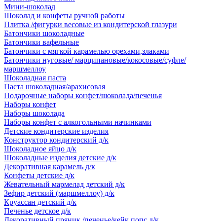
Мини-шоколад
Шоколад и конфеты ручной работы
Плитка /фигурки весовые из кондитерской глазури
Батончики шоколадные
Батончики вафельные
Батончики с мягкой карамелью орехами,злаками
Батончики нуговые/ марципановые/кокосовые/суфле/
маршмеллоу
Шоколадная паста
Паста шоколадная/арахисовая
Подарочные наборы конфет/шоколада/печенья
Наборы конфет
Наборы шоколада
Наборы конфет с алкогольными начинками
Детские кондитерские изделия
Конструктор кондитерский д/к
Шоколадное яйцо д/к
Шоколадные изделия детские д/к
Декоративная карамель д/к
Конфеты детские д/к
Жевательный мармелад детский д/к
Зефир детский (маршмеллоу) д/к
Круассан детский д/к
Печенье детское д/к
Декоративный пряник /печенье/кейк попс д/к