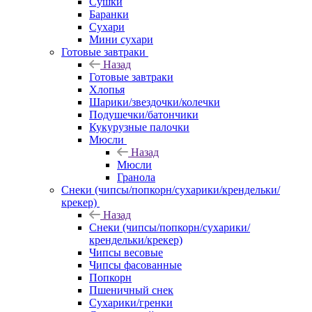
Сушки
Баранки
Сухари
Мини сухари
Готовые завтраки
Назад
Готовые завтраки
Хлопья
Шарики/звездочки/колечки
Подушечки/батончики
Кукурузные палочки
Мюсли
Назад
Мюсли
Гранола
Снеки (чипсы/попкорн/сухарики/крендельки/
крекер)
Назад
Снеки (чипсы/попкорн/сухарики/
крендельки/крекер)
Чипсы весовые
Чипсы фасованные
Попкорн
Пшеничный снек
Сухарики/гренки