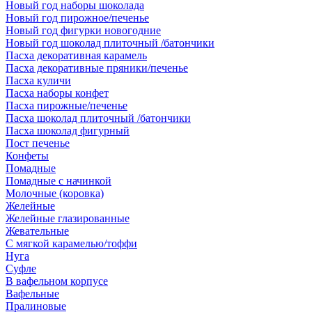
Новый год наборы шоколада
Новый год пирожное/печенье
Новый год фигурки новогодние
Новый год шоколад плиточный /батончики
Пасха декоративная карамель
Пасха декоративные пряники/печенье
Пасха куличи
Пасха наборы конфет
Пасха пирожные/печенье
Пасха шоколад плиточный /батончики
Пасха шоколад фигурный
Пост печенье
Конфеты
Помадные
Помадные с начинкой
Молочные (коровка)
Желейные
Желейные глазированные
Жевательные
С мягкой карамелью/тоффи
Нуга
Суфле
В вафельном корпусе
Вафельные
Пралиновые