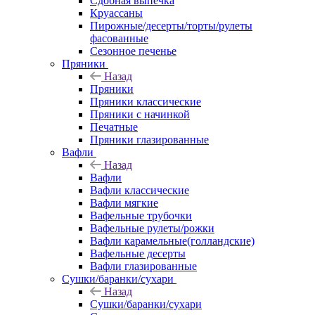
Сдобная выпечка
Круассаны
Пирожные/десерты/торты/рулеты
фасованные
Сезонное печенье
Пряники
Назад
Пряники
Пряники классические
Пряники с начинкой
Печатные
Пряники глазированные
Вафли
Назад
Вафли
Вафли классические
Вафли мягкие
Вафельные трубочки
Вафельные рулеты/рожки
Вафли карамельные(голландские)
Вафельные десерты
Вафли глазированные
Сушки/баранки/сухари
Назад
Сушки/баранки/сухари