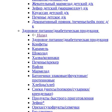
Жевательный мармелад детский д/к
Зефир детский (маршмеллоу) д/к
Круассан детский д/к
Печенье детское д/к
Декоративный пряник /печенье/кейк попс д/
к
Здоровое питание/диабетическая продукция
Назад
Здоровое питание/диабетическая продукция
Конфеты
Карамель
Шоколад
Халва/козинаки
Печенье/крекер
Вафли
Мармелад
Батончики злаковые/фруктовые/
протеиновые
Хлебцы/хлеб
Снеки (чипсы/попкорн/сухарики/
крендельки)
Продукты быстрого приготовления
Зефир*
Орехи/сухофрукты/семечки
Без глютена