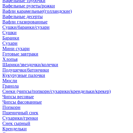
Вафельные трубочки
Вафельные рулеты/рожки
Вафли карамельные(голландские)
Вафельные десерты
Вафли глазированные
Сушки/баранки/сухари
Сушки
Баранки
Сухари
Мини сухари
Готовые завтраки
Хлопья
Шарики/звездочки/колечки
Подушечки/батончики
Кукурузные палочки
Мюсли
Гранола
Снеки (чипсы/попкорн/сухарики/крендельки/крекер)
Чипсы весовые
Чипсы фасованные
Попкорн
Пшеничный снек
Сухарики/гренки
Снек сырный
Крендельки