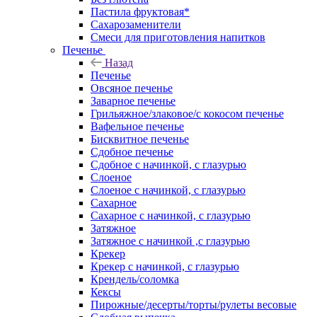
Пастила фруктовая*
Сахарозаменители
Смеси для приготовления напитков
Печенье
Назад
Печенье
Овсяное печенье
Заварное печенье
Грильяжное/злаковое/с кокосом печенье
Вафельное печенье
Бисквитное печенье
Сдобное печенье
Сдобное с начинкой, с глазурью
Слоеное
Слоеное с начинкой, с глазурью
Сахарное
Сахарное с начинкой, с глазурью
Затяжное
Затяжное с начинкой ,с глазурью
Крекер
Крекер с начинкой, с глазурью
Крендель/соломка
Кексы
Пирожные/десерты/торты/рулеты весовые