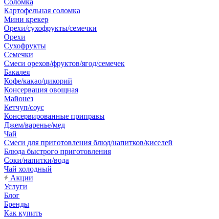
Соломка
Картофельная соломка
Мини крекер
Орехи/сухофрукты/семечки
Орехи
Сухофрукты
Семечки
Смеси орехов/фруктов/ягод/семечек
Бакалея
Кофе/какао/цикорий
Консервация овощная
Майонез
Кетчуп/соус
Консервированные приправы
Джем/варенье/мед
Чай
Смеси для приготовления блюд/напитков/киселей
Блюда быстрого приготовления
Соки/напитки/вода
Чай холодный
Акции
Услуги
Блог
Бренды
Как купить