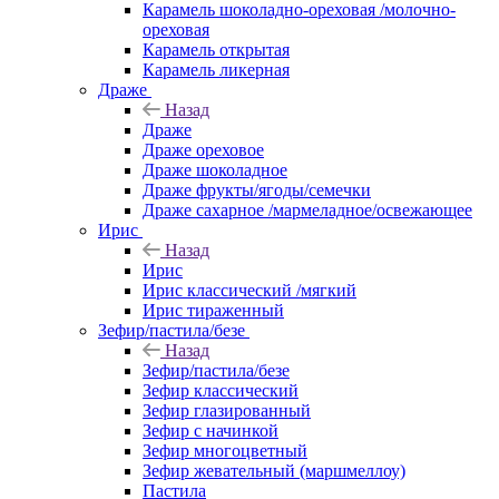
Карамель шоколадно-ореховая /молочно-
ореховая
Карамель открытая
Карамель ликерная
Драже
Назад
Драже
Драже ореховое
Драже шоколадное
Драже фрукты/ягоды/семечки
Драже сахарное /мармеладное/освежающее
Ирис
Назад
Ирис
Ирис классический /мягкий
Ирис тираженный
Зефир/пастила/безе
Назад
Зефир/пастила/безе
Зефир классический
Зефир глазированный
Зефир с начинкой
Зефир многоцветный
Зефир жевательный (маршмеллоу)
Пастила