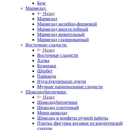
Безе
Мармелад
Назад
Мармелад
Мармелад желейно-формовой
Мармелад многослойный
Мармелад жевательный
Мармелад глазированный
Восточные сладости
Назад
Восточные сладости
Халва
Козинаки
Щербет
Парварда
Нуга/лукум/рахат-лукум
Мучные национальные сладости
Шоколад/батончики
Назад
Шоколад/батончики
Шоколад плиточный
Мини-шоколад
Шоколад и конфеты ручной работы
Плитка /фигурки весовые из кондитерской
глазури