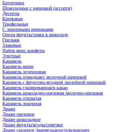
Батончики
Шоколадные с начинкой (ассорти)
Десерты
Кремовые
Трюфельные
С ликерными начинками
Орехи,фрукты/злаки в шоколаде
Грильяж
Злаковые
Набор микс конфеты
Элитные
Карамель
Карамель мини
Карамель леденцовая
Карамель помадная/с молочной начинкой
Карамель с фруктово-ягодной /желейной начинкой
Карамель глазированная/в какао
Карамель шоколадно-ореховая /молочно-ореховая
Карамель открытая
Карамель ликерная
Драже
Драже ореховое
Драже шоколадное
Драже фрукты/ягоды/семечки
Драже сахарное /мармеладное/освежающее