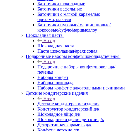
Батончики шоколадные
Батончики вафельные
Батончики с мягкой карамелью
орехами,злаками
Батончики нуговые/ марципановые/
кокосовые/суфле/маршмеллоу
Шоколадная паста
Назад
Шоколадная паста
Паста шоколадная/арахисовая
Подарочные наборы конфет/шоколада/печенья
Назад
Подарочные наборы конфет/шоколада/
печенья
Наборы конфет
Наборы шоколада
Наборы конфет с алкогольными начинками
Детские кондитерские изделия
Назад
Детские кондитерские изделия
Конструктор кондитерский д/к
Шоколадное яйцо д/к
Шоколадные изделия детские д/к
Декоративная карамель д/к
Конфеты детские д/к