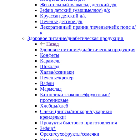
Жевательный мармелад детский д/к
Зефир детский (маршмеллоу) д/к
Круассан детский д/к
Печенье детское д/к
Декоративный пряник /печенье/кейк попс д/
к
Здоровое питание/диабетическая продукция
Назад
Здоровое питание/диабетическая продукция
Конфеты
Карамель
Шоколад
Халва/козинаки
Печенье/крекер
Вафли
Мармелад
Батончики злаковые/фруктовые/
протеиновые
Хлебцы/хлеб
Снеки (чипсы/попкорн/сухарики/
крендельки)
Продукты быстрого приготовления
Зефир*
Орехи/сухофрукты/семечки
Без глютена