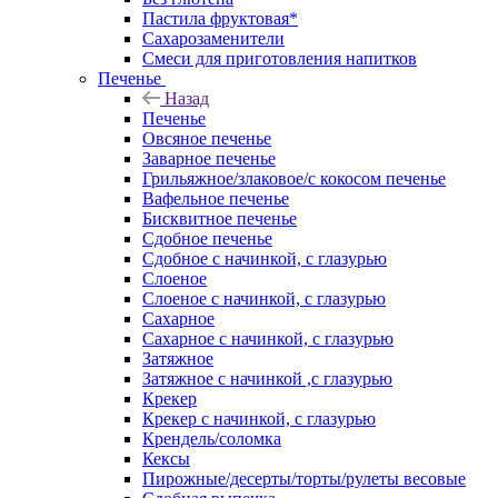
Пастила фруктовая*
Сахарозаменители
Смеси для приготовления напитков
Печенье
Назад
Печенье
Овсяное печенье
Заварное печенье
Грильяжное/злаковое/с кокосом печенье
Вафельное печенье
Бисквитное печенье
Сдобное печенье
Сдобное с начинкой, с глазурью
Слоеное
Слоеное с начинкой, с глазурью
Сахарное
Сахарное с начинкой, с глазурью
Затяжное
Затяжное с начинкой ,с глазурью
Крекер
Крекер с начинкой, с глазурью
Крендель/соломка
Кексы
Пирожные/десерты/торты/рулеты весовые