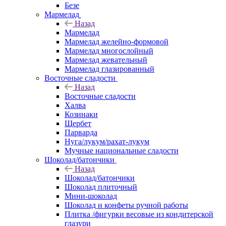
Безе
Мармелад
Назад
Мармелад
Мармелад желейно-формовой
Мармелад многослойный
Мармелад жевательный
Мармелад глазированный
Восточные сладости
Назад
Восточные сладости
Халва
Козинаки
Щербет
Парварда
Нуга/лукум/рахат-лукум
Мучные национальные сладости
Шоколад/батончики
Назад
Шоколад/батончики
Шоколад плиточный
Мини-шоколад
Шоколад и конфеты ручной работы
Плитка /фигурки весовые из кондитерской
глазури