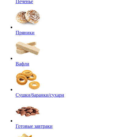
Печенье
Пряники
Вафли
Сушки/баранки/сухари
Готовые завтраки