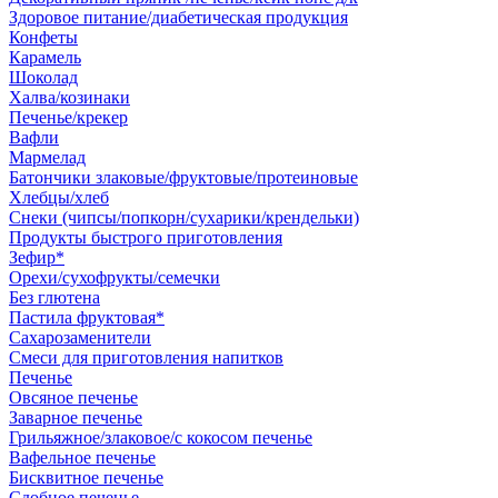
Здоровое питание/диабетическая продукция
Конфеты
Карамель
Шоколад
Халва/козинаки
Печенье/крекер
Вафли
Мармелад
Батончики злаковые/фруктовые/протеиновые
Хлебцы/хлеб
Снеки (чипсы/попкорн/сухарики/крендельки)
Продукты быстрого приготовления
Зефир*
Орехи/сухофрукты/семечки
Без глютена
Пастила фруктовая*
Сахарозаменители
Смеси для приготовления напитков
Печенье
Овсяное печенье
Заварное печенье
Грильяжное/злаковое/с кокосом печенье
Вафельное печенье
Бисквитное печенье
Сдобное печенье