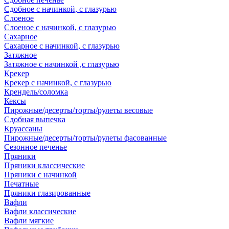
Сдобное с начинкой, с глазурью
Слоеное
Слоеное с начинкой, с глазурью
Сахарное
Сахарное с начинкой, с глазурью
Затяжное
Затяжное с начинкой ,с глазурью
Крекер
Крекер с начинкой, с глазурью
Крендель/соломка
Кексы
Пирожные/десерты/торты/рулеты весовые
Сдобная выпечка
Круассаны
Пирожные/десерты/торты/рулеты фасованные
Сезонное печенье
Пряники
Пряники классические
Пряники с начинкой
Печатные
Пряники глазированные
Вафли
Вафли классические
Вафли мягкие