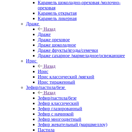
Карамель шоколадно-ореховая /молочно-
ореховая
Карамель открытая
Карамель ликерная
Драже
Назад
Драже
Драже ореховое
Драже шоколадное
Драже фрукты/ягоды/семечки
Драже сахарное /мармеладное/освежающее
Ирис
Назад
Ирис
Ирис классический /мягкий
Ирис тираженный
Зефир/пастила/безе
Назад
Зефир/пастила/безе
Зефир классический
Зефир глазированный
Зефир с начинкой
Зефир многоцветный
Зефир жевательный (маршмеллоу)
Пастила