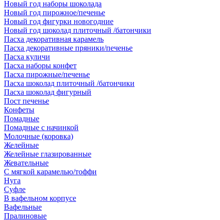
Новый год наборы шоколада
Новый год пирожное/печенье
Новый год фигурки новогодние
Новый год шоколад плиточный /батончики
Пасха декоративная карамель
Пасха декоративные пряники/печенье
Пасха куличи
Пасха наборы конфет
Пасха пирожные/печенье
Пасха шоколад плиточный /батончики
Пасха шоколад фигурный
Пост печенье
Конфеты
Помадные
Помадные с начинкой
Молочные (коровка)
Желейные
Желейные глазированные
Жевательные
С мягкой карамелью/тоффи
Нуга
Суфле
В вафельном корпусе
Вафельные
Пралиновые