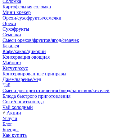
Соломка
Картофельная соломка
Мини крекер
Орехи/сухофрукты/семечки
Орехи
Сухофрукты
Семечки
Смеси орехов/фруктов/ягод/семечек
Бакалея
Кофе/какао/цикорий
Консервация овощная
Майонез
Кетчуп/соус
Консервированные приправы
Джем/варенье/мед
Чай
Смеси для приготовления блюд/напитков/киселей
Блюда быстрого приготовления
Соки/напитки/вода
Чай холодный
Акции
Услуги
Блог
Бренды
Как купить