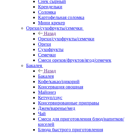
Снек сырный
Крендельки
Соломка
Картофельная соломка
Мини крекер
Орехи/сухофрукты/семечки
Назад
Орехи/сухофрукты/семечки
Орехи
Сухофрукты
Семечки
Смеси орехов/фруктов/ягод/семечек
Бакалея
Назад
Бакалея
Кофе/какао/цикорий
Консервация овощная
Майонез
Кетчуп/соус
Консервированные приправы
Джем/варенье/мед
Чай
Смеси для приготовления блюд/напитков/
киселей
Блюда быстрого приготовления