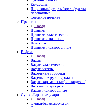
Сдобная выпечка
Круассаны
Пирожные/десерты/торты/рулеты
фасованные
Сезонное печенье
Пряники
Назад
Пряники
Пряники классические
Пряники с начинкой
Печатные
Пряники глазированные
Вафли
Назад
Вафли
Вафли классические
Вафли мягкие
Вафельные трубочки
Вафельные рулеты/рожки
Вафли карамельные(голландские)
Вафельные десерты
Вафли глазированные
Сушки/баранки/сухари
Назад
Сушки/баранки/сухари