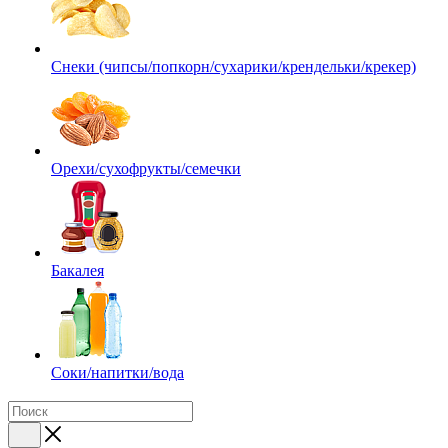
Снеки (чипсы/попкорн/сухарики/крендельки/крекер)
Орехи/сухофрукты/семечки
Бакалея
Соки/напитки/вода