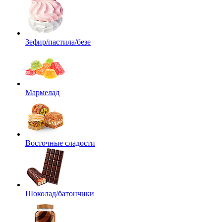
Зефир/пастила/безе
Мармелад
Восточные сладости
Шоколад/батончики