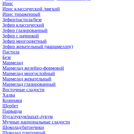
Ирис
Ирис классический /мягкий
Ирис тираженный
Зефир/пастила/безе
Зефир классический
Зефир глазированный
Зефир с начинкой
Зефир многоцветный
Зефир жевательный (маршмеллоу)
Пастила
Безе
Мармелад
Мармелад желейно-формовой
Мармелад многослойный
Мармелад жевательный
Мармелад глазированный
Восточные сладости
Халва
Козинаки
Щербет
Парварда
Нуга/лукум/рахат-лукум
Мучные национальные сладости
Шоколад/батончики
Шоколад плиточный