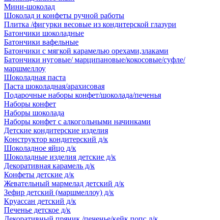
Мини-шоколад
Шоколад и конфеты ручной работы
Плитка /фигурки весовые из кондитерской глазури
Батончики шоколадные
Батончики вафельные
Батончики с мягкой карамелью орехами,злаками
Батончики нуговые/ марципановые/кокосовые/суфле/
маршмеллоу
Шоколадная паста
Паста шоколадная/арахисовая
Подарочные наборы конфет/шоколада/печенья
Наборы конфет
Наборы шоколада
Наборы конфет с алкогольными начинками
Детские кондитерские изделия
Конструктор кондитерский д/к
Шоколадное яйцо д/к
Шоколадные изделия детские д/к
Декоративная карамель д/к
Конфеты детские д/к
Жевательный мармелад детский д/к
Зефир детский (маршмеллоу) д/к
Круассан детский д/к
Печенье детское д/к
Декоративный пряник /печенье/кейк попс д/к