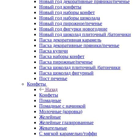
Новый год декоративные пряники/печенье
Новый год конфеты
Новый год наборы конфет
Новый год наборы шоколада
Новый год пирожное/печенье
Новый год фигурки новогодние
Новый год шоколад плиточный /батончики
Пасха декоративная карамель
Пасха декоративные пряники/печенье
Пасха куличи
Пасха наборы конфет
Пасха пирожные/печенье
Пасха шоколад плиточный /батончики
Пасха шоколад фигурный
Пост печенье
Конфеты
Назад
Конфеты
Помадные
Помадные с начинкой
Молочные (коровка)
Желейные
Желейные глазированные
Жевательные
С мягкой карамелью/тоффи