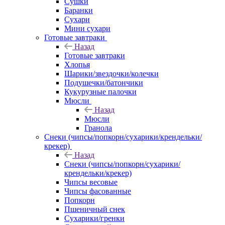
Сушки
Баранки
Сухари
Мини сухари
Готовые завтраки
Назад
Готовые завтраки
Хлопья
Шарики/звездочки/колечки
Подушечки/батончики
Кукурузные палочки
Мюсли
Назад
Мюсли
Гранола
Снеки (чипсы/попкорн/сухарики/крендельки/
крекер)
Назад
Снеки (чипсы/попкорн/сухарики/
крендельки/крекер)
Чипсы весовые
Чипсы фасованные
Попкорн
Пшеничный снек
Сухарики/гренки