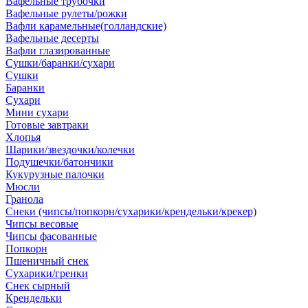
Вафельные трубочки
Вафельные рулеты/рожки
Вафли карамельные(голландские)
Вафельные десерты
Вафли глазированные
Сушки/баранки/сухари
Сушки
Баранки
Сухари
Мини сухари
Готовые завтраки
Хлопья
Шарики/звездочки/колечки
Подушечки/батончики
Кукурузные палочки
Мюсли
Гранола
Снеки (чипсы/попкорн/сухарики/крендельки/крекер)
Чипсы весовые
Чипсы фасованные
Попкорн
Пшеничный снек
Сухарики/гренки
Снек сырный
Крендельки