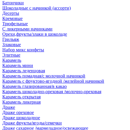
Батончики
Шоколадные с начинкой (ассорти)
Десерты
Кремовые
Трюфельные
С ликерными начинками
Орехи,фрукты/злаки в шоколаде
Грильяж
Злаковые
Набор микс конфеты
Элитные
Карамель
Карамель мини
Карамель леденцовая
Карамель помадная/с молочной начинкой
Карамель с фруктово-ягодной /желейной начинкой
Карамель глазированная/в какао
Карамель шоколадно-ореховая /молочно-ореховая
Карамель открытая
Карамель ликерная
Драже
Драже ореховое
Драже шоколадное
Драже фрукты/ягоды/семечки
Драже сахарное /мармеладное/освежающее