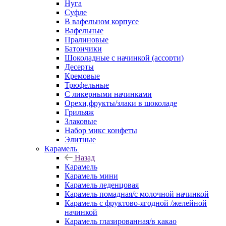
Нуга
Суфле
В вафельном корпусе
Вафельные
Пралиновые
Батончики
Шоколадные с начинкой (ассорти)
Десерты
Кремовые
Трюфельные
С ликерными начинками
Орехи,фрукты/злаки в шоколаде
Грильяж
Злаковые
Набор микс конфеты
Элитные
Карамель
Назад
Карамель
Карамель мини
Карамель леденцовая
Карамель помадная/с молочной начинкой
Карамель с фруктово-ягодной /желейной
начинкой
Карамель глазированная/в какао