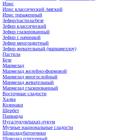
Ирис
Ирис классический /мягкий
Ирис тираженный
Зефир/пастила/безе
Зефир классический
Зефир глазированный
Зефир с начинкой
Зефир многоцветный
Зефир жевательный (маршмеллоу)
Пастила
Безе
Мармелад
Мармелад желейно-формовой
Мармелад многослойный
Мармелад жевательный
Мармелад глазированный
Восточные сладости
Халва
Козинаки
Щербет
Парварда
Нуга/лукум/рахат-лукум
Мучные национальные сладости
Шоколад/батончики
Шоколад плиточный