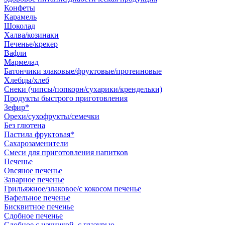
Конфеты
Карамель
Шоколад
Халва/козинаки
Печенье/крекер
Вафли
Мармелад
Батончики злаковые/фруктовые/протеиновые
Хлебцы/хлеб
Снеки (чипсы/попкорн/сухарики/крендельки)
Продукты быстрого приготовления
Зефир*
Орехи/сухофрукты/семечки
Без глютена
Пастила фруктовая*
Сахарозаменители
Смеси для приготовления напитков
Печенье
Овсяное печенье
Заварное печенье
Грильяжное/злаковое/с кокосом печенье
Вафельное печенье
Бисквитное печенье
Сдобное печенье
Сдобное с начинкой, с глазурью