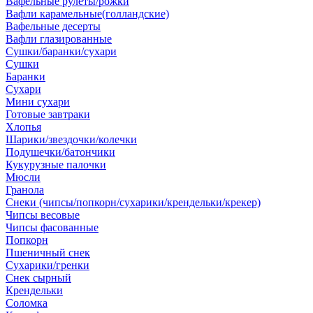
Вафельные рулеты/рожки
Вафли карамельные(голландские)
Вафельные десерты
Вафли глазированные
Сушки/баранки/сухари
Сушки
Баранки
Сухари
Мини сухари
Готовые завтраки
Хлопья
Шарики/звездочки/колечки
Подушечки/батончики
Кукурузные палочки
Мюсли
Гранола
Снеки (чипсы/попкорн/сухарики/крендельки/крекер)
Чипсы весовые
Чипсы фасованные
Попкорн
Пшеничный снек
Сухарики/гренки
Снек сырный
Крендельки
Соломка