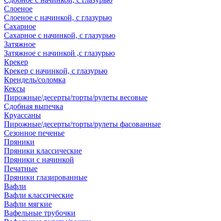
Слоеное
Слоеное с начинкой, с глазурью
Сахарное
Сахарное с начинкой, с глазурью
Затяжное
Затяжное с начинкой ,с глазурью
Крекер
Крекер с начинкой, с глазурью
Крендель/соломка
Кексы
Пирожные/десерты/торты/рулеты весовые
Сдобная выпечка
Круассаны
Пирожные/десерты/торты/рулеты фасованные
Сезонное печенье
Пряники
Пряники классические
Пряники с начинкой
Печатные
Пряники глазированные
Вафли
Вафли классические
Вафли мягкие
Вафельные трубочки