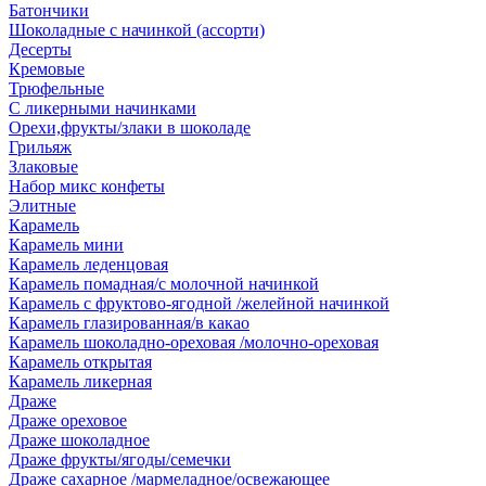
Батончики
Шоколадные с начинкой (ассорти)
Десерты
Кремовые
Трюфельные
С ликерными начинками
Орехи,фрукты/злаки в шоколаде
Грильяж
Злаковые
Набор микс конфеты
Элитные
Карамель
Карамель мини
Карамель леденцовая
Карамель помадная/с молочной начинкой
Карамель с фруктово-ягодной /желейной начинкой
Карамель глазированная/в какао
Карамель шоколадно-ореховая /молочно-ореховая
Карамель открытая
Карамель ликерная
Драже
Драже ореховое
Драже шоколадное
Драже фрукты/ягоды/семечки
Драже сахарное /мармеладное/освежающее