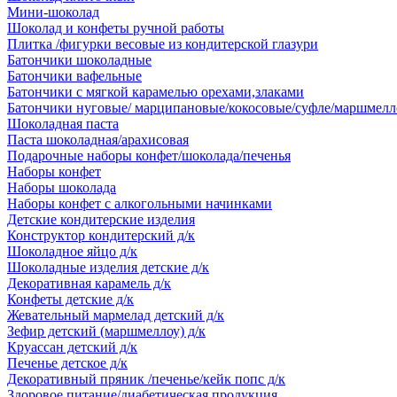
Мини-шоколад
Шоколад и конфеты ручной работы
Плитка /фигурки весовые из кондитерской глазури
Батончики шоколадные
Батончики вафельные
Батончики с мягкой карамелью орехами,злаками
Батончики нуговые/ марципановые/кокосовые/суфле/маршмелл
Шоколадная паста
Паста шоколадная/арахисовая
Подарочные наборы конфет/шоколада/печенья
Наборы конфет
Наборы шоколада
Наборы конфет с алкогольными начинками
Детские кондитерские изделия
Конструктор кондитерский д/к
Шоколадное яйцо д/к
Шоколадные изделия детские д/к
Декоративная карамель д/к
Конфеты детские д/к
Жевательный мармелад детский д/к
Зефир детский (маршмеллоу) д/к
Круассан детский д/к
Печенье детское д/к
Декоративный пряник /печенье/кейк попс д/к
Здоровое питание/диабетическая продукция