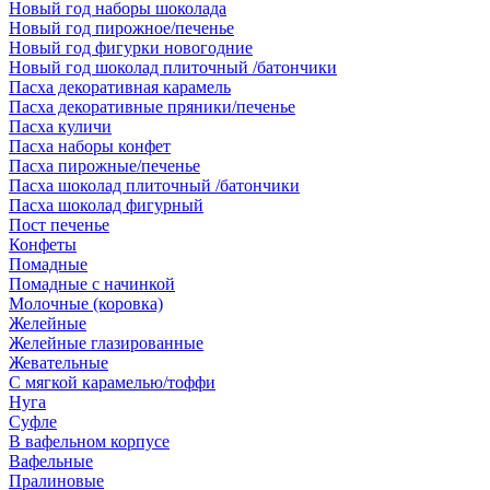
Новый год наборы шоколада
Новый год пирожное/печенье
Новый год фигурки новогодние
Новый год шоколад плиточный /батончики
Пасха декоративная карамель
Пасха декоративные пряники/печенье
Пасха куличи
Пасха наборы конфет
Пасха пирожные/печенье
Пасха шоколад плиточный /батончики
Пасха шоколад фигурный
Пост печенье
Конфеты
Помадные
Помадные с начинкой
Молочные (коровка)
Желейные
Желейные глазированные
Жевательные
С мягкой карамелью/тоффи
Нуга
Суфле
В вафельном корпусе
Вафельные
Пралиновые