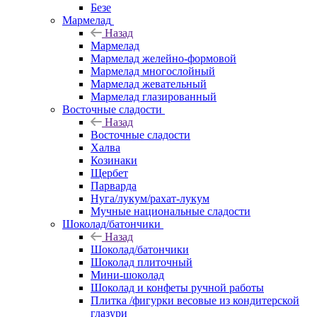
Безе
Мармелад
Назад
Мармелад
Мармелад желейно-формовой
Мармелад многослойный
Мармелад жевательный
Мармелад глазированный
Восточные сладости
Назад
Восточные сладости
Халва
Козинаки
Щербет
Парварда
Нуга/лукум/рахат-лукум
Мучные национальные сладости
Шоколад/батончики
Назад
Шоколад/батончики
Шоколад плиточный
Мини-шоколад
Шоколад и конфеты ручной работы
Плитка /фигурки весовые из кондитерской
глазури