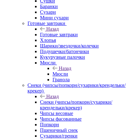
Сушки
Баранки
Сухари
Мини сухари
Готовые завтраки
Назад
Готовые завтраки
Хлопья
Шарики/звездочки/колечки
Подушечки/батончики
Кукурузные палочки
Мюсли
Назад
Мюсли
Гранола
Снеки (чипсы/попкорн/сухарики/крендельки/
крекер)
Назад
Снеки (чипсы/попкорн/сухарики/
крендельки/крекер)
Чипсы весовые
Чипсы фасованные
Попкорн
Пшеничный снек
Сухарики/гренки