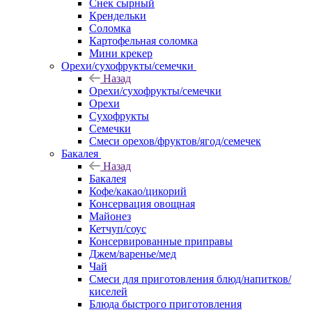
Снек сырный
Крендельки
Соломка
Картофельная соломка
Мини крекер
Орехи/сухофрукты/семечки
Назад
Орехи/сухофрукты/семечки
Орехи
Сухофрукты
Семечки
Смеси орехов/фруктов/ягод/семечек
Бакалея
Назад
Бакалея
Кофе/какао/цикорий
Консервация овощная
Майонез
Кетчуп/соус
Консервированные приправы
Джем/варенье/мед
Чай
Смеси для приготовления блюд/напитков/
киселей
Блюда быстрого приготовления