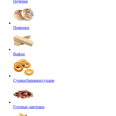
Печенье
Пряники
Вафли
Сушки/баранки/сухари
Готовые завтраки