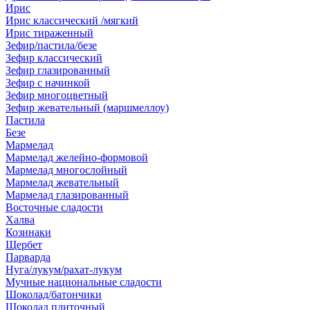
Ирис
Ирис классический /мягкий
Ирис тираженный
Зефир/пастила/безе
Зефир классический
Зефир глазированный
Зефир с начинкой
Зефир многоцветный
Зефир жевательный (маршмеллоу)
Пастила
Безе
Мармелад
Мармелад желейно-формовой
Мармелад многослойный
Мармелад жевательный
Мармелад глазированный
Восточные сладости
Халва
Козинаки
Щербет
Парварда
Нуга/лукум/рахат-лукум
Мучные национальные сладости
Шоколад/батончики
Шоколад плиточный