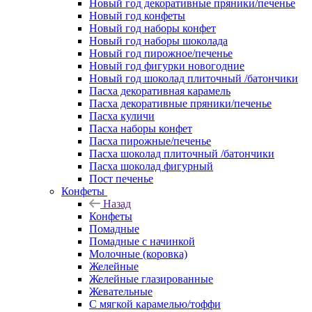
Новый год декоративные пряники/печенье
Новый год конфеты
Новый год наборы конфет
Новый год наборы шоколада
Новый год пирожное/печенье
Новый год фигурки новогодние
Новый год шоколад плиточный /батончики
Пасха декоративная карамель
Пасха декоративные пряники/печенье
Пасха куличи
Пасха наборы конфет
Пасха пирожные/печенье
Пасха шоколад плиточный /батончики
Пасха шоколад фигурный
Пост печенье
Конфеты
Назад
Конфеты
Помадные
Помадные с начинкой
Молочные (коровка)
Желейные
Желейные глазированные
Жевательные
С мягкой карамелью/тоффи