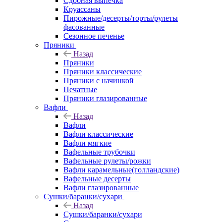
Сдобная выпечка
Круассаны
Пирожные/десерты/торты/рулеты
фасованные
Сезонное печенье
Пряники
Назад
Пряники
Пряники классические
Пряники с начинкой
Печатные
Пряники глазированные
Вафли
Назад
Вафли
Вафли классические
Вафли мягкие
Вафельные трубочки
Вафельные рулеты/рожки
Вафли карамельные(голландские)
Вафельные десерты
Вафли глазированные
Сушки/баранки/сухари
Назад
Сушки/баранки/сухари