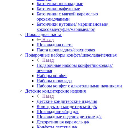
Батончики шоколадные
Батончики вафельные
Батончики с мягкой карамелью
орехами,злаками
Батончики нуговые/ марципановые/
кокосовые/суфле/маршмеллоу
Шоколадная паста
Назад
Шоколадная паста
Паста шоколадная/арахисовая
Подарочные наборы конфет/шоколада/печенья
Назад
Подарочные наборы конфет/шоколада/
печенья
Наборы конфет
Наборы шоколада
Наборы конфет с алкогольными начинками
Детские кондитерские изделия
Назад
Детские кондитерские изделия
Конструктор кондитерский д/к
Шоколадное яйцо д/к
Шоколадные изделия детские д/к
Декоративная карамель д/к
Конфеты детские д/к