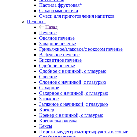
Пастила фруктовая*
Сахарозаменители
Смеси для приготовления напитков
Печенье
Назад
Печенье
Овсяное печенье
Заварное печенье
Грильяжное/злаковое/с кокосом печенье
Вафельное печенье
Бисквитное печенье
Сдобное печенье
Сдобное с начинкой, с глазурью
Слоеное
Слоеное с начинкой, с глазурью
Сахарное
Сахарное с начинкой, с глазурью
Затяжное
Затяжное с начинкой ,с глазурью
Крекер
Крекер с начинкой, с глазурью
Крендель/соломка
Кексы
Пирожные/десерты/торты/рулеты весовые