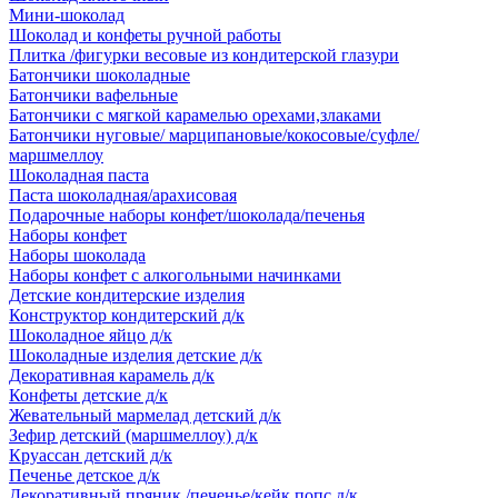
Мини-шоколад
Шоколад и конфеты ручной работы
Плитка /фигурки весовые из кондитерской глазури
Батончики шоколадные
Батончики вафельные
Батончики с мягкой карамелью орехами,злаками
Батончики нуговые/ марципановые/кокосовые/суфле/
маршмеллоу
Шоколадная паста
Паста шоколадная/арахисовая
Подарочные наборы конфет/шоколада/печенья
Наборы конфет
Наборы шоколада
Наборы конфет с алкогольными начинками
Детские кондитерские изделия
Конструктор кондитерский д/к
Шоколадное яйцо д/к
Шоколадные изделия детские д/к
Декоративная карамель д/к
Конфеты детские д/к
Жевательный мармелад детский д/к
Зефир детский (маршмеллоу) д/к
Круассан детский д/к
Печенье детское д/к
Декоративный пряник /печенье/кейк попс д/к