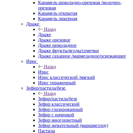
Карамель шоколадно-ореховая /молочно-
ореховая
Карамель открытая
Карамель ликерная
Драже
Назад
Драже
Драже ореховое
Драже шоколадное
Драже фрукты/ягоды/семечки
Драже сахарное /мармеладное/освежающее
Ирис
Назад
Ирис
Ирис классический /мягкий
Ирис тираженный
Зефир/пастила/безе
Назад
Зефир/пастила/безе
Зефир классический
Зефир глазированный
Зефир с начинкой
Зефир многоцветный
Зефир жевательный (маршмеллоу)
Пастила