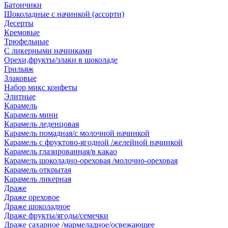
Батончики
Шоколадные с начинкой (ассорти)
Десерты
Кремовые
Трюфельные
С ликерными начинками
Орехи,фрукты/злаки в шоколаде
Грильяж
Злаковые
Набор микс конфеты
Элитные
Карамель
Карамель мини
Карамель леденцовая
Карамель помадная/с молочной начинкой
Карамель с фруктово-ягодной /желейной начинкой
Карамель глазированная/в какао
Карамель шоколадно-ореховая /молочно-ореховая
Карамель открытая
Карамель ликерная
Драже
Драже ореховое
Драже шоколадное
Драже фрукты/ягоды/семечки
Драже сахарное /мармеладное/освежающее