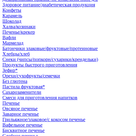
Здоровое питание/диабетическая продукция
Конфеты
Карамель
Шоколад
Халва/козинаки
Печенье/крекер
Вафли
Мармелад
Батончики злаковые/фруктовые/протеиновые
Хлебцы/хлеб
Снеки (чипсы/попкорн/сухарики/крендельки)
Продукты быстрого приготовления
Зефир*
Орехи/сухофрукты/семечки
Без глютена
Пастила фруктовая*
Сахарозаменители
Смеси для приготовления напитков
Печенье
Овсяное печенье
Заварное печенье
Грильяжное/злаковое/с кокосом печенье
Вафельное печенье
Бисквитное печенье
Сдобное печенье