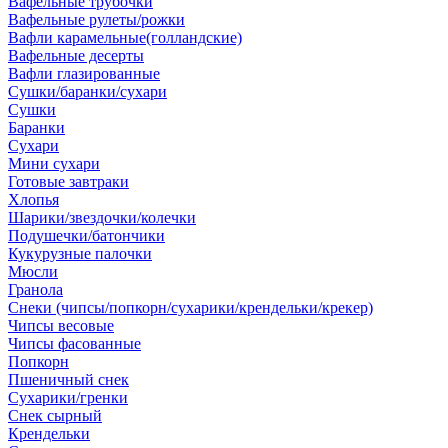
Вафельные трубочки
Вафельные рулеты/рожки
Вафли карамельные(голландские)
Вафельные десерты
Вафли глазированные
Сушки/баранки/сухари
Сушки
Баранки
Сухари
Мини сухари
Готовые завтраки
Хлопья
Шарики/звездочки/колечки
Подушечки/батончики
Кукурузные палочки
Мюсли
Гранола
Снеки (чипсы/попкорн/сухарики/крендельки/крекер)
Чипсы весовые
Чипсы фасованные
Попкорн
Пшеничный снек
Сухарики/гренки
Снек сырный
Крендельки