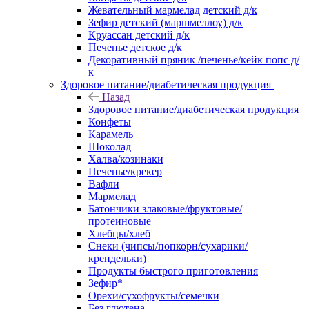
Жевательный мармелад детский д/к
Зефир детский (маршмеллоу) д/к
Круассан детский д/к
Печенье детское д/к
Декоративный пряник /печенье/кейк попс д/
к
Здоровое питание/диабетическая продукция
Назад
Здоровое питание/диабетическая продукция
Конфеты
Карамель
Шоколад
Халва/козинаки
Печенье/крекер
Вафли
Мармелад
Батончики злаковые/фруктовые/
протеиновые
Хлебцы/хлеб
Снеки (чипсы/попкорн/сухарики/
крендельки)
Продукты быстрого приготовления
Зефир*
Орехи/сухофрукты/семечки
Без глютена