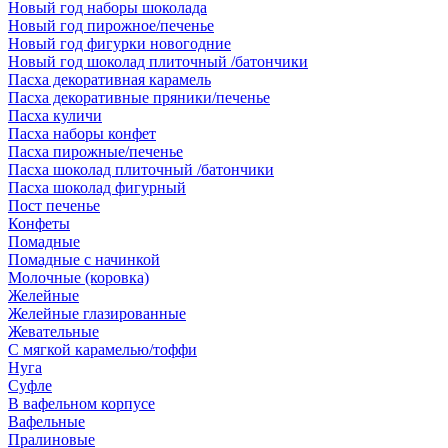
Новый год наборы шоколада
Новый год пирожное/печенье
Новый год фигурки новогодние
Новый год шоколад плиточный /батончики
Пасха декоративная карамель
Пасха декоративные пряники/печенье
Пасха куличи
Пасха наборы конфет
Пасха пирожные/печенье
Пасха шоколад плиточный /батончики
Пасха шоколад фигурный
Пост печенье
Конфеты
Помадные
Помадные с начинкой
Молочные (коровка)
Желейные
Желейные глазированные
Жевательные
С мягкой карамелью/тоффи
Нуга
Суфле
В вафельном корпусе
Вафельные
Пралиновые