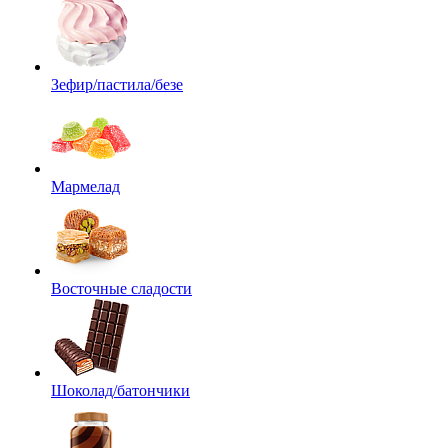
Зефир/пастила/безе
Мармелад
Восточные сладости
Шоколад/батончики