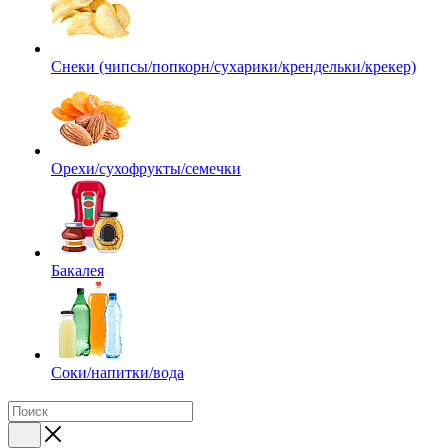
Снеки (чипсы/попкорн/сухарики/крендельки/крекер)
Орехи/сухофрукты/семечки
Бакалея
Соки/напитки/вода