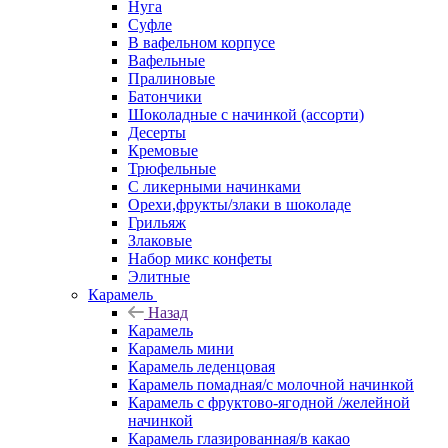
Нуга
Суфле
В вафельном корпусе
Вафельные
Пралиновые
Батончики
Шоколадные с начинкой (ассорти)
Десерты
Кремовые
Трюфельные
С ликерными начинками
Орехи,фрукты/злаки в шоколаде
Грильяж
Злаковые
Набор микс конфеты
Элитные
Карамель
Назад
Карамель
Карамель мини
Карамель леденцовая
Карамель помадная/с молочной начинкой
Карамель с фруктово-ягодной /желейной
начинкой
Карамель глазированная/в какао