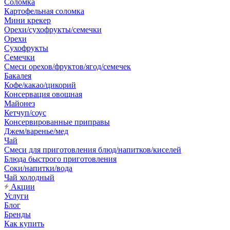
Соломка
Картофельная соломка
Мини крекер
Орехи/сухофрукты/семечки
Орехи
Сухофрукты
Семечки
Смеси орехов/фруктов/ягод/семечек
Бакалея
Кофе/какао/цикорий
Консервация овощная
Майонез
Кетчуп/соус
Консервированные приправы
Джем/варенье/мед
Чай
Смеси для приготовления блюд/напитков/киселей
Блюда быстрого приготовления
Соки/напитки/вода
Чай холодный
Акции
Услуги
Блог
Бренды
Как купить