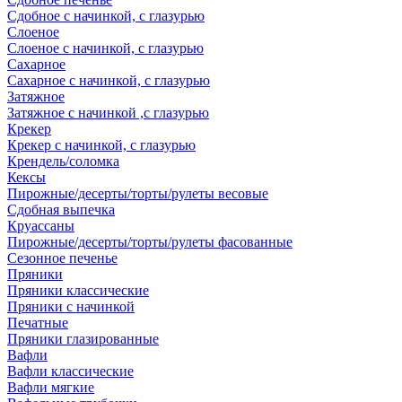
Сдобное с начинкой, с глазурью
Слоеное
Слоеное с начинкой, с глазурью
Сахарное
Сахарное с начинкой, с глазурью
Затяжное
Затяжное с начинкой ,с глазурью
Крекер
Крекер с начинкой, с глазурью
Крендель/соломка
Кексы
Пирожные/десерты/торты/рулеты весовые
Сдобная выпечка
Круассаны
Пирожные/десерты/торты/рулеты фасованные
Сезонное печенье
Пряники
Пряники классические
Пряники с начинкой
Печатные
Пряники глазированные
Вафли
Вафли классические
Вафли мягкие