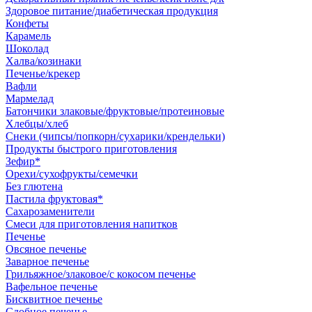
Здоровое питание/диабетическая продукция
Конфеты
Карамель
Шоколад
Халва/козинаки
Печенье/крекер
Вафли
Мармелад
Батончики злаковые/фруктовые/протеиновые
Хлебцы/хлеб
Снеки (чипсы/попкорн/сухарики/крендельки)
Продукты быстрого приготовления
Зефир*
Орехи/сухофрукты/семечки
Без глютена
Пастила фруктовая*
Сахарозаменители
Смеси для приготовления напитков
Печенье
Овсяное печенье
Заварное печенье
Грильяжное/злаковое/с кокосом печенье
Вафельное печенье
Бисквитное печенье
Сдобное печенье