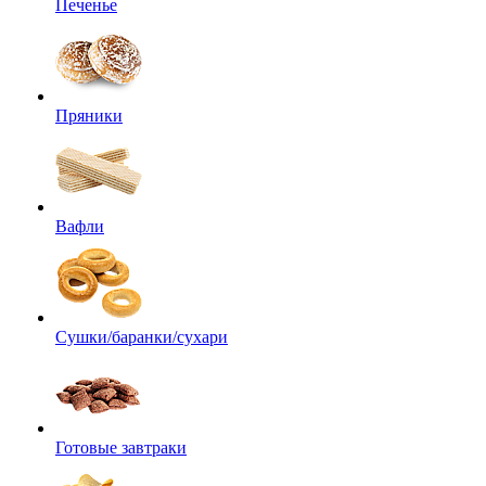
Печенье
Пряники
Вафли
Сушки/баранки/сухари
Готовые завтраки