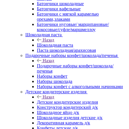
Батончики шоколадные
Батончики вафельные
Батончики с мягкой карамелью
орехами,злаками
Батончики нуговые/ марципановые/
кокосовые/суфле/маршмеллоу
Шоколадная паста
Назад
Шоколадная паста
Паста шоколадная/арахисовая
Подарочные наборы конфет/шоколада/печенья
Назад
Подарочные наборы конфет/шоколада/
печенья
Наборы конфет
Наборы шоколада
Наборы конфет с алкогольными начинками
Детские кондитерские изделия
Назад
Детские кондитерские изделия
Конструктор кондитерский д/к
Шоколадное яйцо д/к
Шоколадные изделия детские д/к
Декоративная карамель д/к
Конфеты детские д/к