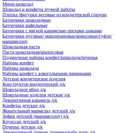
Мини-шоколад
Шоколад и конфеты ручной работы
Плитка /фигурки весовые из кондитерской глазури
Батончики шоколадные
Батончики вафельные
Батончики с мягкой карамелью орехами,злаками
Батончики нуговые/ марципановые/кокосовые/суфле/
маршмеллоу
Шоколадная паста
Паста шоколадная/арахисовая
Подарочные наборы конфет/шоколада/печенья
Наборы конфет
Наборы шоколада
Наборы конфет с алкогольными начинками
Детские кондитерские изделия
Конструктор кондитерский д/к
Шоколадное яйцо д/к
Шоколадные изделия детские д/к
Декоративная карамель д/к
Конфеты детские д/к
Жевательный мармелад детский д/к
Зефир детский (маршмеллоу) д/к
Круассан детский д/к
Печенье детское д/к
Декоративный пряник /печенье/кейк попс д/к