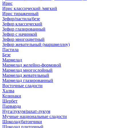
Ирис
Ирис классический /мягкий
Ирис тираженный
Зефир/пастила/безе
Зефир классический
Зефир глазированный
Зефир с начинкой
Зефир многоцветный
Зефир жевательный (маршмеллоу)
Пастила
Безе
Мармелад
Мармелад желейно-формовой
Мармелад многослойный
Мармелад жевательный
Мармелад глазированный
Восточные сладости
Халва
Козинаки
Щербет
Парварда
Нуга/лукум/рахат-лукум
Мучные национальные сладости
Шоколад/батончики
Шоколад плиточный