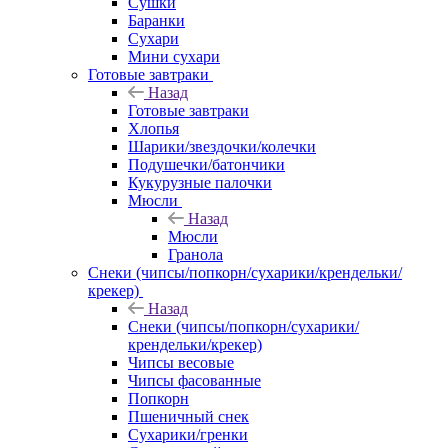
Сушки
Баранки
Сухари
Мини сухари
Готовые завтраки
Назад
Готовые завтраки
Хлопья
Шарики/звездочки/колечки
Подушечки/батончики
Кукурузные палочки
Мюсли
Назад
Мюсли
Гранола
Снеки (чипсы/попкорн/сухарики/крендельки/
крекер)
Назад
Снеки (чипсы/попкорн/сухарики/
крендельки/крекер)
Чипсы весовые
Чипсы фасованные
Попкорн
Пшеничный снек
Сухарики/гренки