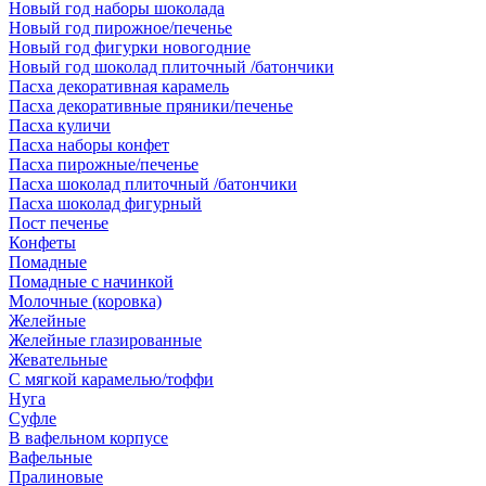
Новый год наборы шоколада
Новый год пирожное/печенье
Новый год фигурки новогодние
Новый год шоколад плиточный /батончики
Пасха декоративная карамель
Пасха декоративные пряники/печенье
Пасха куличи
Пасха наборы конфет
Пасха пирожные/печенье
Пасха шоколад плиточный /батончики
Пасха шоколад фигурный
Пост печенье
Конфеты
Помадные
Помадные с начинкой
Молочные (коровка)
Желейные
Желейные глазированные
Жевательные
С мягкой карамелью/тоффи
Нуга
Суфле
В вафельном корпусе
Вафельные
Пралиновые