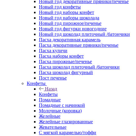
Новый год декоративные пряники/печенье
Новый год конфеты
Новый год наборы конфет
Новый год наборы шоколада
Новый год пирожное/печенье
Новый год фигурки новогодние
Новый год шоколад плиточный /батончики
Пасха декоративная карамель
Пасха декоративные пряники/печенье
Пасха куличи
Пасха наборы конфет
Пасха пирожные/печенье
Пасха шоколад плиточный /батончики
Пасха шоколад фигурный
Пост печенье
Конфеты
Назад
Конфеты
Помадные
Помадные с начинкой
Молочные (коровка)
Желейные
Желейные глазированные
Жевательные
С мягкой карамелью/тоффи