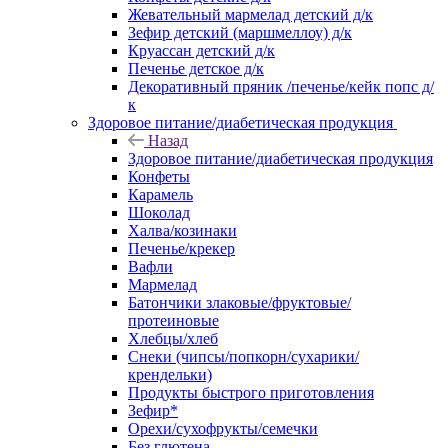
Жевательный мармелад детский д/к
Зефир детский (маршмеллоу) д/к
Круассан детский д/к
Печенье детское д/к
Декоративный пряник /печенье/кейк попс д/
к
Здоровое питание/диабетическая продукция
Назад
Здоровое питание/диабетическая продукция
Конфеты
Карамель
Шоколад
Халва/козинаки
Печенье/крекер
Вафли
Мармелад
Батончики злаковые/фруктовые/
протеиновые
Хлебцы/хлеб
Снеки (чипсы/попкорн/сухарики/
крендельки)
Продукты быстрого приготовления
Зефир*
Орехи/сухофрукты/семечки
Без глютена