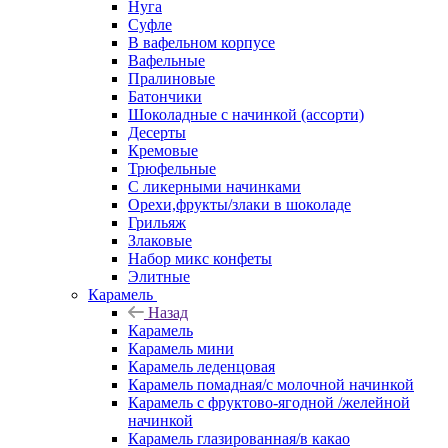
Нуга
Суфле
В вафельном корпусе
Вафельные
Пралиновые
Батончики
Шоколадные с начинкой (ассорти)
Десерты
Кремовые
Трюфельные
С ликерными начинками
Орехи,фрукты/злаки в шоколаде
Грильяж
Злаковые
Набор микс конфеты
Элитные
Карамель
Назад
Карамель
Карамель мини
Карамель леденцовая
Карамель помадная/с молочной начинкой
Карамель с фруктово-ягодной /желейной
начинкой
Карамель глазированная/в какао