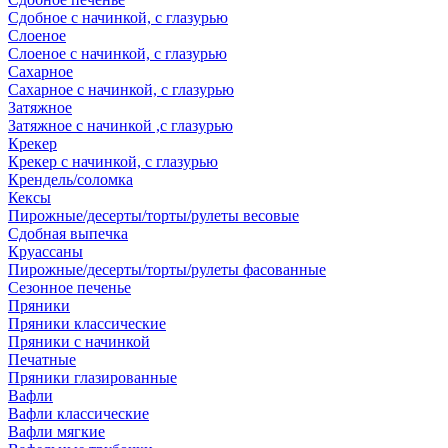
Сдобное с начинкой, с глазурью
Слоеное
Слоеное с начинкой, с глазурью
Сахарное
Сахарное с начинкой, с глазурью
Затяжное
Затяжное с начинкой ,с глазурью
Крекер
Крекер с начинкой, с глазурью
Крендель/соломка
Кексы
Пирожные/десерты/торты/рулеты весовые
Сдобная выпечка
Круассаны
Пирожные/десерты/торты/рулеты фасованные
Сезонное печенье
Пряники
Пряники классические
Пряники с начинкой
Печатные
Пряники глазированные
Вафли
Вафли классические
Вафли мягкие