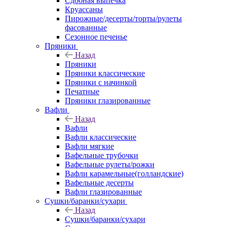
Сдобная выпечка
Круассаны
Пирожные/десерты/торты/рулеты
фасованные
Сезонное печенье
Пряники
Назад
Пряники
Пряники классические
Пряники с начинкой
Печатные
Пряники глазированные
Вафли
Назад
Вафли
Вафли классические
Вафли мягкие
Вафельные трубочки
Вафельные рулеты/рожки
Вафли карамельные(голландские)
Вафельные десерты
Вафли глазированные
Сушки/баранки/сухари
Назад
Сушки/баранки/сухари