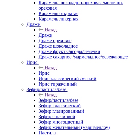
Карамель шоколадно-ореховая /молочно-
ореховая
Карамель открытая
Карамель ликерная
Драже
Назад
Драже
Драже ореховое
Драже шоколадное
Драже фрукты/ягоды/семечки
Драже сахарное /мармеладное/освежающее
Ирис
Назад
Ирис
Ирис классический /мягкий
Ирис тираженный
Зефир/пастила/безе
Назад
Зефир/пастила/безе
Зефир классический
Зефир глазированный
Зефир с начинкой
Зефир многоцветный
Зефир жевательный (маршмеллоу)
Пастила