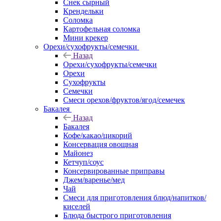
Снек сырный
Крендельки
Соломка
Картофельная соломка
Мини крекер
Орехи/сухофрукты/семечки
Назад
Орехи/сухофрукты/семечки
Орехи
Сухофрукты
Семечки
Смеси орехов/фруктов/ягод/семечек
Бакалея
Назад
Бакалея
Кофе/какао/цикорий
Консервация овощная
Майонез
Кетчуп/соус
Консервированные приправы
Джем/варенье/мед
Чай
Смеси для приготовления блюд/напитков/
киселей
Блюда быстрого приготовления