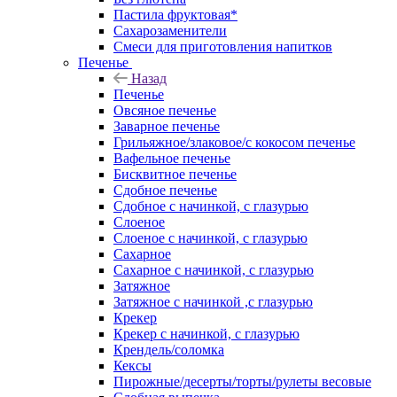
Пастила фруктовая*
Сахарозаменители
Смеси для приготовления напитков
Печенье
Назад
Печенье
Овсяное печенье
Заварное печенье
Грильяжное/злаковое/с кокосом печенье
Вафельное печенье
Бисквитное печенье
Сдобное печенье
Сдобное с начинкой, с глазурью
Слоеное
Слоеное с начинкой, с глазурью
Сахарное
Сахарное с начинкой, с глазурью
Затяжное
Затяжное с начинкой ,с глазурью
Крекер
Крекер с начинкой, с глазурью
Крендель/соломка
Кексы
Пирожные/десерты/торты/рулеты весовые