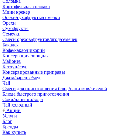
Соломка
Картофельная соломка
Мини крекер
Орехи/сухофрукты/семечки
Орехи
Сухофрукты
Семечки
Смеси орехов/фруктов/ягод/семечек
Бакалея
Кофе/какао/цикорий
Консервация овощная
Майонез
Кетчуп/соус
Консервированные приправы
Джем/варенье/мед
Чай
Смеси для приготовления блюд/напитков/киселей
Блюда быстрого приготовления
Соки/напитки/вода
Чай холодный
Акции
Услуги
Блог
Бренды
Как купить