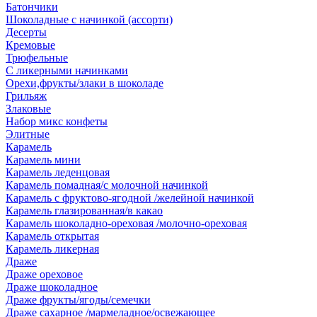
Батончики
Шоколадные с начинкой (ассорти)
Десерты
Кремовые
Трюфельные
С ликерными начинками
Орехи,фрукты/злаки в шоколаде
Грильяж
Злаковые
Набор микс конфеты
Элитные
Карамель
Карамель мини
Карамель леденцовая
Карамель помадная/с молочной начинкой
Карамель с фруктово-ягодной /желейной начинкой
Карамель глазированная/в какао
Карамель шоколадно-ореховая /молочно-ореховая
Карамель открытая
Карамель ликерная
Драже
Драже ореховое
Драже шоколадное
Драже фрукты/ягоды/семечки
Драже сахарное /мармеладное/освежающее