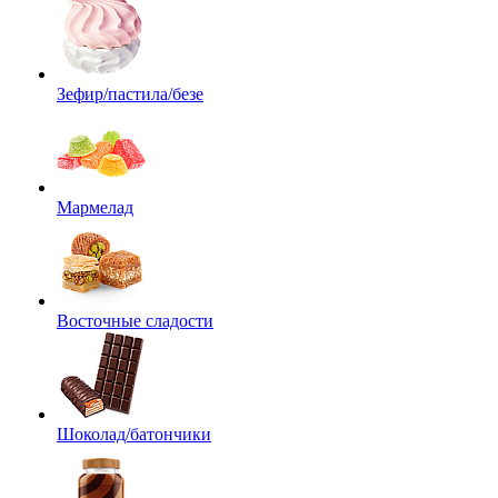
Зефир/пастила/безе
Мармелад
Восточные сладости
Шоколад/батончики