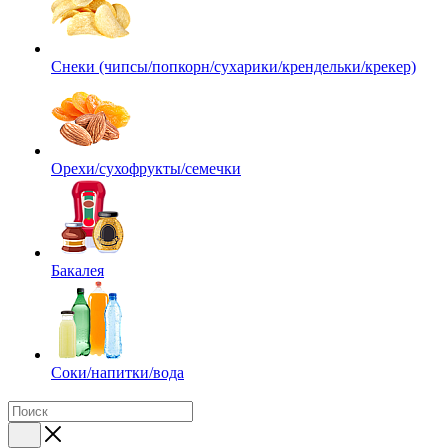
Снеки (чипсы/попкорн/сухарики/крендельки/крекер)
Орехи/сухофрукты/семечки
Бакалея
Соки/напитки/вода