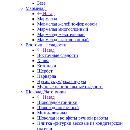
Безе
Мармелад
Назад
Мармелад
Мармелад желейно-формовой
Мармелад многослойный
Мармелад жевательный
Мармелад глазированный
Восточные сладости
Назад
Восточные сладости
Халва
Козинаки
Щербет
Парварда
Нуга/лукум/рахат-лукум
Мучные национальные сладости
Шоколад/батончики
Назад
Шоколад/батончики
Шоколад плиточный
Мини-шоколад
Шоколад и конфеты ручной работы
Плитка /фигурки весовые из кондитерской
глазури