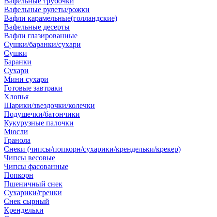
Вафельные трубочки
Вафельные рулеты/рожки
Вафли карамельные(голландские)
Вафельные десерты
Вафли глазированные
Сушки/баранки/сухари
Сушки
Баранки
Сухари
Мини сухари
Готовые завтраки
Хлопья
Шарики/звездочки/колечки
Подушечки/батончики
Кукурузные палочки
Мюсли
Гранола
Снеки (чипсы/попкорн/сухарики/крендельки/крекер)
Чипсы весовые
Чипсы фасованные
Попкорн
Пшеничный снек
Сухарики/гренки
Снек сырный
Крендельки