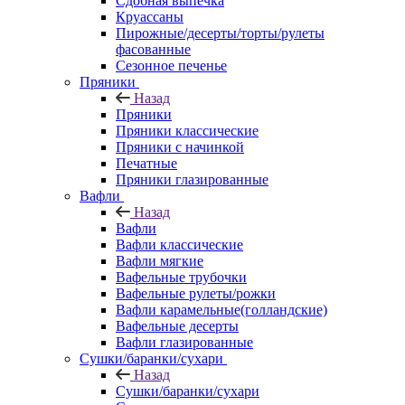
Сдобная выпечка
Круассаны
Пирожные/десерты/торты/рулеты
фасованные
Сезонное печенье
Пряники
Назад
Пряники
Пряники классические
Пряники с начинкой
Печатные
Пряники глазированные
Вафли
Назад
Вафли
Вафли классические
Вафли мягкие
Вафельные трубочки
Вафельные рулеты/рожки
Вафли карамельные(голландские)
Вафельные десерты
Вафли глазированные
Сушки/баранки/сухари
Назад
Сушки/баранки/сухари