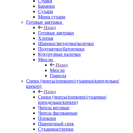
Сушки
Баранки
Сухари
Мини сухари
Готовые завтраки
Назад
Готовые завтраки
Хлопья
Шарики/звездочки/колечки
Подушечки/батончики
Кукурузные палочки
Мюсли
Назад
Мюсли
Гранола
Снеки (чипсы/попкорн/сухарики/крендельки/
крекер)
Назад
Снеки (чипсы/попкорн/сухарики/
крендельки/крекер)
Чипсы весовые
Чипсы фасованные
Попкорн
Пшеничный снек
Сухарики/гренки