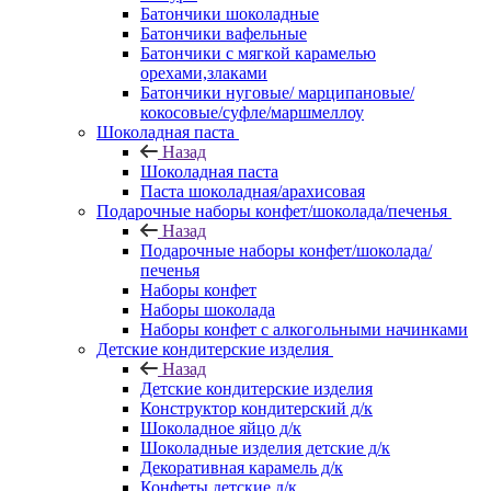
Батончики шоколадные
Батончики вафельные
Батончики с мягкой карамелью
орехами,злаками
Батончики нуговые/ марципановые/
кокосовые/суфле/маршмеллоу
Шоколадная паста
Назад
Шоколадная паста
Паста шоколадная/арахисовая
Подарочные наборы конфет/шоколада/печенья
Назад
Подарочные наборы конфет/шоколада/
печенья
Наборы конфет
Наборы шоколада
Наборы конфет с алкогольными начинками
Детские кондитерские изделия
Назад
Детские кондитерские изделия
Конструктор кондитерский д/к
Шоколадное яйцо д/к
Шоколадные изделия детские д/к
Декоративная карамель д/к
Конфеты детские д/к