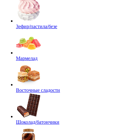
Зефир/пастила/безе
Мармелад
Восточные сладости
Шоколад/батончики