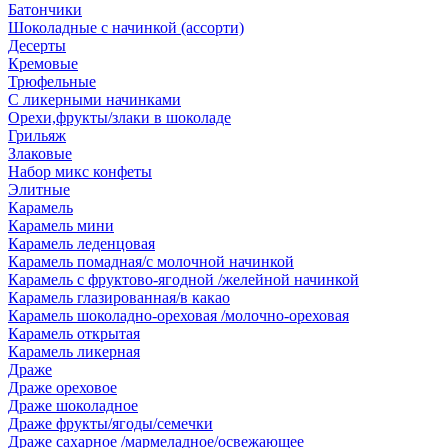
Батончики
Шоколадные с начинкой (ассорти)
Десерты
Кремовые
Трюфельные
С ликерными начинками
Орехи,фрукты/злаки в шоколаде
Грильяж
Злаковые
Набор микс конфеты
Элитные
Карамель
Карамель мини
Карамель леденцовая
Карамель помадная/с молочной начинкой
Карамель с фруктово-ягодной /желейной начинкой
Карамель глазированная/в какао
Карамель шоколадно-ореховая /молочно-ореховая
Карамель открытая
Карамель ликерная
Драже
Драже ореховое
Драже шоколадное
Драже фрукты/ягоды/семечки
Драже сахарное /мармеладное/освежающее