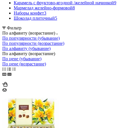
Карамель с фруктово-ягодной /желейной начинкой
9
Мармелад желейно-формовой
8
Наборы конфет
3
Шоколад плиточный
5
Фильтр
По алфавиту (возрастание)
По популярности (убывание)
По популярности (возрастание)
По алфавиту (убывание)
По алфавиту (возрастание)
По цене (убывание)
По цене (возрастание)