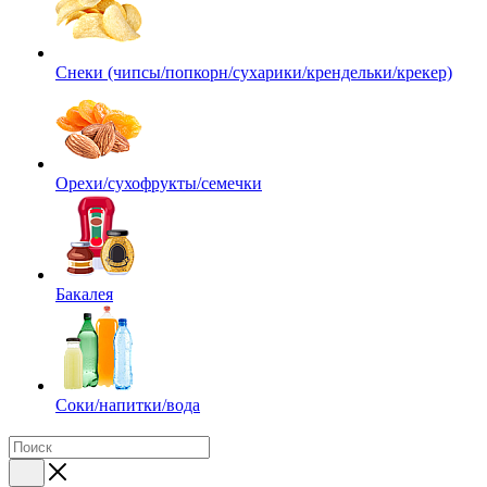
Снеки (чипсы/попкорн/сухарики/крендельки/крекер)
Орехи/сухофрукты/семечки
Бакалея
Соки/напитки/вода