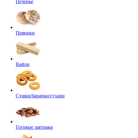
Печенье
Пряники
Вафли
Сушки/баранки/сухари
Готовые завтраки