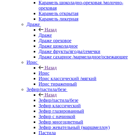
Карамель шоколадно-ореховая /молочно-
ореховая
Карамель открытая
Карамель ликерная
Драже
Назад
Драже
Драже ореховое
Драже шоколадное
Драже фрукты/ягоды/семечки
Драже сахарное /мармеладное/освежающее
Ирис
Назад
Ирис
Ирис классический /мягкий
Ирис тираженный
Зефир/пастила/безе
Назад
Зефир/пастила/безе
Зефир классический
Зефир глазированный
Зефир с начинкой
Зефир многоцветный
Зефир жевательный (маршмеллоу)
Пастила