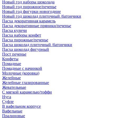
Новый год наборы шоколада
Новый год пирожное/печенье
Новый год фигурки новогодние
Новый год шоколад плиточный /батончики
Пасха декоративная карамель
Пасха декоративные пряники/печенье
Пасха куличи
Пасха наборы конфет
Пасха пирожные/печенье
Пасха шоколад плиточный /батончики
Пасха шоколад фигурный
Пост печенье
Конфеты
Помадные
Помадные с начинкой
Молочные (коровка)
Желейные
Желейные глазированные
Жевательные
С мягкой карамелью/тоффи
Нуга
Суфле
В вафельном корпусе
Вафельные
Пралиновые