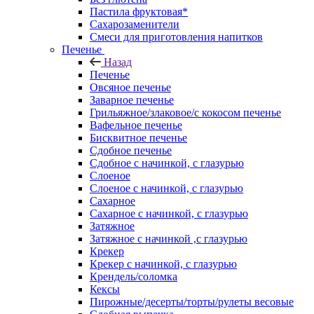
Пастила фруктовая*
Сахарозаменители
Смеси для приготовления напитков
Печенье
Назад
Печенье
Овсяное печенье
Заварное печенье
Грильяжное/злаковое/с кокосом печенье
Вафельное печенье
Бисквитное печенье
Сдобное печенье
Сдобное с начинкой, с глазурью
Слоеное
Слоеное с начинкой, с глазурью
Сахарное
Сахарное с начинкой, с глазурью
Затяжное
Затяжное с начинкой ,с глазурью
Крекер
Крекер с начинкой, с глазурью
Крендель/соломка
Кексы
Пирожные/десерты/торты/рулеты весовые