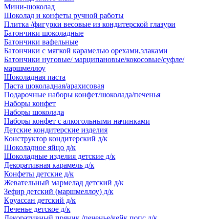
Мини-шоколад
Шоколад и конфеты ручной работы
Плитка /фигурки весовые из кондитерской глазури
Батончики шоколадные
Батончики вафельные
Батончики с мягкой карамелью орехами,злаками
Батончики нуговые/ марципановые/кокосовые/суфле/
маршмеллоу
Шоколадная паста
Паста шоколадная/арахисовая
Подарочные наборы конфет/шоколада/печенья
Наборы конфет
Наборы шоколада
Наборы конфет с алкогольными начинками
Детские кондитерские изделия
Конструктор кондитерский д/к
Шоколадное яйцо д/к
Шоколадные изделия детские д/к
Декоративная карамель д/к
Конфеты детские д/к
Жевательный мармелад детский д/к
Зефир детский (маршмеллоу) д/к
Круассан детский д/к
Печенье детское д/к
Декоративный пряник /печенье/кейк попс д/к