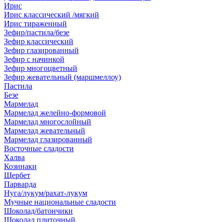
Ирис
Ирис классический /мягкий
Ирис тираженный
Зефир/пастила/безе
Зефир классический
Зефир глазированный
Зефир с начинкой
Зефир многоцветный
Зефир жевательный (маршмеллоу)
Пастила
Безе
Мармелад
Мармелад желейно-формовой
Мармелад многослойный
Мармелад жевательный
Мармелад глазированный
Восточные сладости
Халва
Козинаки
Щербет
Парварда
Нуга/лукум/рахат-лукум
Мучные национальные сладости
Шоколад/батончики
Шоколад плиточный