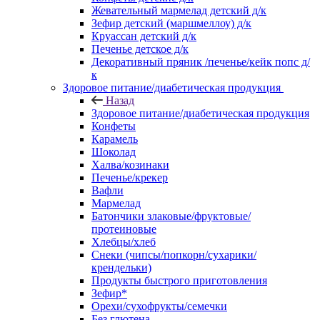
Жевательный мармелад детский д/к
Зефир детский (маршмеллоу) д/к
Круассан детский д/к
Печенье детское д/к
Декоративный пряник /печенье/кейк попс д/
к
Здоровое питание/диабетическая продукция
Назад
Здоровое питание/диабетическая продукция
Конфеты
Карамель
Шоколад
Халва/козинаки
Печенье/крекер
Вафли
Мармелад
Батончики злаковые/фруктовые/
протеиновые
Хлебцы/хлеб
Снеки (чипсы/попкорн/сухарики/
крендельки)
Продукты быстрого приготовления
Зефир*
Орехи/сухофрукты/семечки
Без глютена