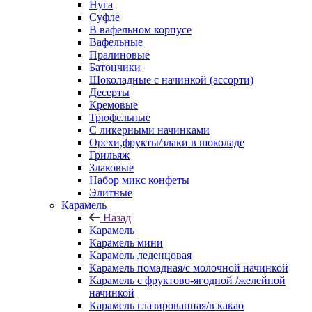
Нуга
Суфле
В вафельном корпусе
Вафельные
Пралиновые
Батончики
Шоколадные с начинкой (ассорти)
Десерты
Кремовые
Трюфельные
С ликерными начинками
Орехи,фрукты/злаки в шоколаде
Грильяж
Злаковые
Набор микс конфеты
Элитные
Карамель
Назад
Карамель
Карамель мини
Карамель леденцовая
Карамель помадная/с молочной начинкой
Карамель с фруктово-ягодной /желейной
начинкой
Карамель глазированная/в какао