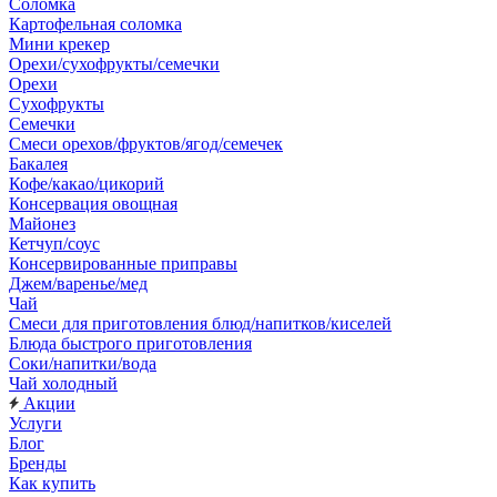
Соломка
Картофельная соломка
Мини крекер
Орехи/сухофрукты/семечки
Орехи
Сухофрукты
Семечки
Смеси орехов/фруктов/ягод/семечек
Бакалея
Кофе/какао/цикорий
Консервация овощная
Майонез
Кетчуп/соус
Консервированные приправы
Джем/варенье/мед
Чай
Смеси для приготовления блюд/напитков/киселей
Блюда быстрого приготовления
Соки/напитки/вода
Чай холодный
Акции
Услуги
Блог
Бренды
Как купить