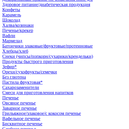
Здоровое питание/диабетическая продукция
Конфеты
Карамель
Шоколад
Халва/козинаки
Печенье/крекер
Вафли
Мармелад
Батончики злаковые/фруктовые/протеиновые
Хлебцы/хлеб
Снеки (чипсы/попкорн/сухарики/крендельки)
Продукты быстрого приготовления
Зефир*
Орехи/сухофрукты/семечки
Без глютена
Пастила фруктовая*
Сахарозаменители
Смеси для приготовления напитков
Печенье
Овсяное печенье
Заварное печенье
Грильяжное/злаковое/с кокосом печенье
Вафельное печенье
Бисквитное печенье
Сдобное печенье