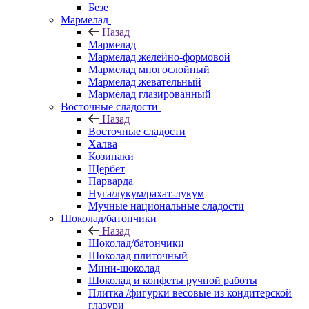
Безе
Мармелад
Назад
Мармелад
Мармелад желейно-формовой
Мармелад многослойный
Мармелад жевательный
Мармелад глазированный
Восточные сладости
Назад
Восточные сладости
Халва
Козинаки
Щербет
Парварда
Нуга/лукум/рахат-лукум
Мучные национальные сладости
Шоколад/батончики
Назад
Шоколад/батончики
Шоколад плиточный
Мини-шоколад
Шоколад и конфеты ручной работы
Плитка /фигурки весовые из кондитерской
глазури