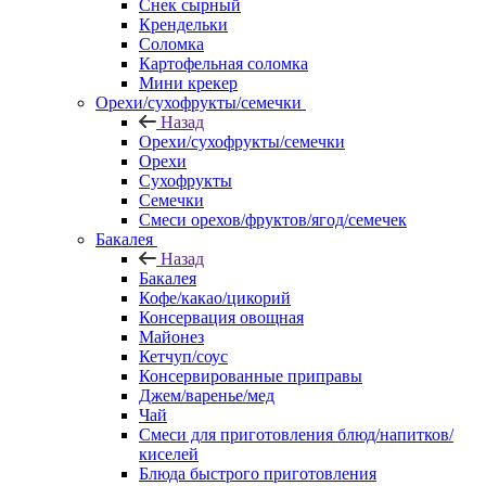
Снек сырный
Крендельки
Соломка
Картофельная соломка
Мини крекер
Орехи/сухофрукты/семечки
Назад
Орехи/сухофрукты/семечки
Орехи
Сухофрукты
Семечки
Смеси орехов/фруктов/ягод/семечек
Бакалея
Назад
Бакалея
Кофе/какао/цикорий
Консервация овощная
Майонез
Кетчуп/соус
Консервированные приправы
Джем/варенье/мед
Чай
Смеси для приготовления блюд/напитков/
киселей
Блюда быстрого приготовления