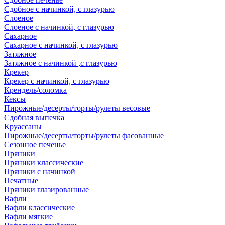
Сдобное с начинкой, с глазурью
Слоеное
Слоеное с начинкой, с глазурью
Сахарное
Сахарное с начинкой, с глазурью
Затяжное
Затяжное с начинкой ,с глазурью
Крекер
Крекер с начинкой, с глазурью
Крендель/соломка
Кексы
Пирожные/десерты/торты/рулеты весовые
Сдобная выпечка
Круассаны
Пирожные/десерты/торты/рулеты фасованные
Сезонное печенье
Пряники
Пряники классические
Пряники с начинкой
Печатные
Пряники глазированные
Вафли
Вафли классические
Вафли мягкие