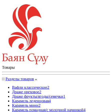
Товары
Разделы товаров
Вафли классические
2
Драже ореховое
2
Драже фрукты/ягоды/семечки
1
Карамель леденцовая
4
Карамель мини
2
Карамель помадная/с молочной начинкой
4