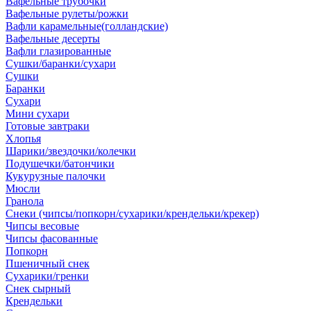
Вафельные трубочки
Вафельные рулеты/рожки
Вафли карамельные(голландские)
Вафельные десерты
Вафли глазированные
Сушки/баранки/сухари
Сушки
Баранки
Сухари
Мини сухари
Готовые завтраки
Хлопья
Шарики/звездочки/колечки
Подушечки/батончики
Кукурузные палочки
Мюсли
Гранола
Снеки (чипсы/попкорн/сухарики/крендельки/крекер)
Чипсы весовые
Чипсы фасованные
Попкорн
Пшеничный снек
Сухарики/гренки
Снек сырный
Крендельки