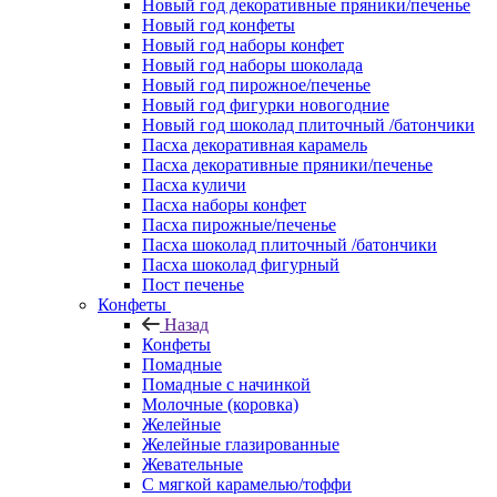
Новый год декоративные пряники/печенье
Новый год конфеты
Новый год наборы конфет
Новый год наборы шоколада
Новый год пирожное/печенье
Новый год фигурки новогодние
Новый год шоколад плиточный /батончики
Пасха декоративная карамель
Пасха декоративные пряники/печенье
Пасха куличи
Пасха наборы конфет
Пасха пирожные/печенье
Пасха шоколад плиточный /батончики
Пасха шоколад фигурный
Пост печенье
Конфеты
Назад
Конфеты
Помадные
Помадные с начинкой
Молочные (коровка)
Желейные
Желейные глазированные
Жевательные
С мягкой карамелью/тоффи